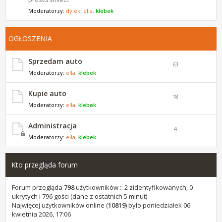
Moderatorzy:
dylek
,
ella
,
klebek
OGŁOSZENIA
Sprzedam auto
63
Moderatorzy:
ella
,
klebek
Kupie auto
18
Moderatorzy:
ella
,
klebek
Administracja
4
Moderatorzy:
ella
,
klebek
Kto przegląda forum
Forum przegląda
798
użytkowników :: 2 zidentyfikowanych, 0
ukrytych i 796 gości (dane z ostatnich 5 minut)
Najwięcej użytkowników online (
10819
) było poniedziałek 06
kwietnia 2026, 17:06