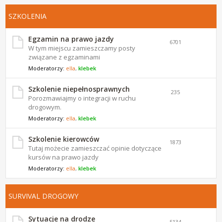
SZKOLENIA
Egzamin na prawo jazdy
6701
W tym miejscu zamieszczamy posty
związane z egzaminami
Moderatorzy:
ella
,
klebek
Szkolenie niepełnosprawnych
235
Porozmawiajmy o integracji w ruchu
drogowym.
Moderatorzy:
ella
,
klebek
Szkolenie kierowców
1873
Tutaj możecie zamieszczać opinie dotyczące
kursów na prawo jazdy
Moderatorzy:
ella
,
klebek
SURVIVAL DROGOWY
Sytuacje na drodze
5134