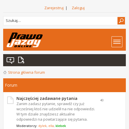
Zarejestruj
|
Zaloguj
Strona główna forum
Forum
Najczęściej zadawane pytania
40
Zanim zadasz pytanie, sprawdź czy już
wcześniej ktoś nie udzielił na nie odpowiedzi.
W tym dziale znajdziesz aktualne
odpowiedzi na powtarzające się pytania.
Moderatorzy:
dylek
,
ella
,
klebek