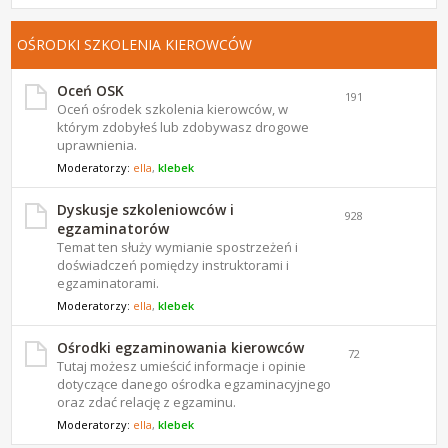
OŚRODKI SZKOLENIA KIEROWCÓW
Oceń OSK
191
Oceń ośrodek szkolenia kierowców, w
którym zdobyłeś lub zdobywasz drogowe
uprawnienia.
Moderatorzy:
ella
,
klebek
Dyskusje szkoleniowców i
928
egzaminatorów
Temat ten służy wymianie spostrzeżeń i
doświadczeń pomiędzy instruktorami i
egzaminatorami.
Moderatorzy:
ella
,
klebek
Ośrodki egzaminowania kierowców
72
Tutaj możesz umieścić informacje i opinie
dotyczące danego ośrodka egzaminacyjnego
oraz zdać relację z egzaminu.
Moderatorzy:
ella
,
klebek