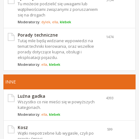
Tu możecie podzielić się uwagami lub
wątpliwościami związanymi z poruszaniem
się na drogach
Moderatorzy:
dylek
,
ella
,
klebek
Porady techniczne
1474
Tutaj mile będą widziane wypowiedzi na
temat techniki kierowania, oraz wszelkie
porady dotyczące kupna, obsługi i
eksploatacji pojazdu.
Moderatorzy:
ella
,
klebek
INNE
Luźna gadka
4393
Wszystko co nie mieści się w powyższych
kategoriach.
Moderatorzy:
ella
,
klebek
Kosz
599
Wątki niepotrzebne lub wygasłe, czyli po
prostu śmieci.