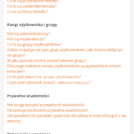
Co to są przyklejone tematy?
Co to są zamknięte tematy?
Co to są ikony tematu?
Rangi użytkownika i grupy
Kim są administratorzy?
Kim są moderatorzy?
Co to są grupy użytkowników?
Gdzie znajduje się spis grup użytkowników i jak można dołączyć
do grupy?
W jaki sposób można zostać liderem grupy?
Dlaczego niektóre nazwy użytkowników są wyświetlane innymi
kolorami?
Co to jest
?
Domyślna grupa użytkownika
Czym jest odnośnik
?
Zespół administracyjny
Prywatne wiadomości
Nie mogę wysyłać prywatnych wiadomości!
Otrzymuję niechciane prywatne wiadomości!
Otrzymałem/otrzymałam spam lub obraźliwy e-mail od kogoś z tej
witryny!