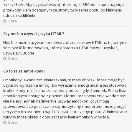
. Aby uzyskać więcej informacji o BBCode, zapoznaj się z
<przykład>
przewodnikiem dostępnym ze strony tworzenia postu po kliknięciu
odnośnika
.
BBCode
Góra
Czy można używać języka HTML?
Nie. Nie można używać i przetwarzać znaczników HTML na tej witrynie.
Większość formatowania, które dostarcza HTML można uzyskać,
używając BBCode.
Góra
Co to są są emotikony?
Emotikony, zwane też uśmieszkami, to małe obrazki, które mogą być
użyte do wyrażania emocji. Do wyrażania emocji można też stosować
krótkie kody, np. :) oznacza radość, podczas gdy :( smutek. Pełna lista
emotikon jest dostępna z poziomu formularza tworzenia wiadomości.
Nie należy jednak nadmiernie używać emotikon, gdyż mogą
spowodować, że post stanie się nieczytelny i moderator może podjąć
decyzję o ich usunięciu bądź też usunięciu całego postu. Administrator
witryny może określić dopuszczalny limit emotikon w poście.
Góra