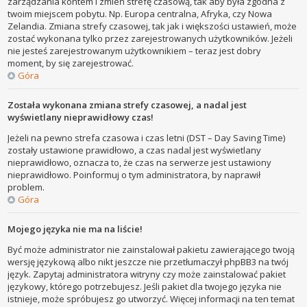
zarządzania kontem i zmień strefę czasową, tak aby była zgodna z
twoim miejscem pobytu. Np. Europa centralna, Afryka, czy Nowa
Zelandia. Zmiana strefy czasowej, tak jak i większości ustawień, może
zostać wykonana tylko przez zarejestrowanych użytkowników. Jeżeli
nie jesteś zarejestrowanym użytkownikiem – teraz jest dobry
moment, by się zarejestrować.
Góra
Została wykonana zmiana strefy czasowej, a nadal jest
wyświetlany nieprawidłowy czas!
Jeżeli na pewno strefa czasowa i czas letni (DST – Day Saving Time)
zostały ustawione prawidłowo, a czas nadal jest wyświetlany
nieprawidłowo, oznacza to, że czas na serwerze jest ustawiony
nieprawidłowo. Poinformuj o tym administratora, by naprawił
problem.
Góra
Mojego języka nie ma na liście!
Być może administrator nie zainstalował pakietu zawierającego twoją
wersję językową albo nikt jeszcze nie przetłumaczył phpBB3 na twój
język. Zapytaj administratora witryny czy może zainstalować pakiet
językowy, którego potrzebujesz. Jeśli pakiet dla twojego języka nie
istnieje, może spróbujesz go utworzyć. Więcej informacji na ten temat