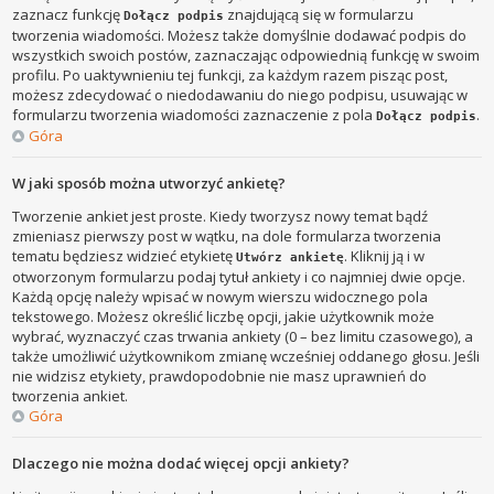
zaznacz funkcję
znajdującą się w formularzu
Dołącz podpis
tworzenia wiadomości. Możesz także domyślnie dodawać podpis do
wszystkich swoich postów, zaznaczając odpowiednią funkcję w swoim
profilu. Po uaktywnieniu tej funkcji, za każdym razem pisząc post,
możesz zdecydować o niedodawaniu do niego podpisu, usuwając w
formularzu tworzenia wiadomości zaznaczenie z pola
.
Dołącz podpis
Góra
W jaki sposób można utworzyć ankietę?
Tworzenie ankiet jest proste. Kiedy tworzysz nowy temat bądź
zmieniasz pierwszy post w wątku, na dole formularza tworzenia
tematu będziesz widzieć etykietę
. Kliknij ją i w
Utwórz ankietę
otworzonym formularzu podaj tytuł ankiety i co najmniej dwie opcje.
Każdą opcję należy wpisać w nowym wierszu widocznego pola
tekstowego. Możesz określić liczbę opcji, jakie użytkownik może
wybrać, wyznaczyć czas trwania ankiety (0 – bez limitu czasowego), a
także umożliwić użytkownikom zmianę wcześniej oddanego głosu. Jeśli
nie widzisz etykiety, prawdopodobnie nie masz uprawnień do
tworzenia ankiet.
Góra
Dlaczego nie można dodać więcej opcji ankiety?