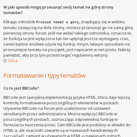
W jaki sposób mogę przesunąć swój temat na górę strony
tematów?
Klikając odnośnik
, znajdujący się w widoku
Przesuń temat w górę
tematu zazwyczaj na dole strony, możesz przesunąć go na samą górę
pierwszej strony forum. Jeśli nie widać takiego odnośnika, oznacza to,
że funkcja ta jest wyłączona lub nie upłynął jeszcze wymagany czas,
zanim będzie możliwe użycie tej funkcji. Innym, łatwym sposobem na
przesunięcie tematu na początek, jest napisanie w nim postu. Należy
pamiętać, aby przy tym przestrzegać regulaminu witryny.
Góra
Formatowanie i typy tematów
Co to jest BBCode?
BBCode jest specjalną implementacją języka HTML, która daje lepszą
kontrolę formatowania poszczególnych elementów w postach.
Używanie BBCode na forum jest uzależnione od ustawień
określanych przez administratora. Można wyłączyć BBCode w
poszczególnych postach, zaznaczając odpowiednią funkcję w
formularzu tworzenia postu. Sam BBCode jest podobny w składni do
HTML-a, ale znaczniki zawarte są w nawiasach kwadratowych
zamiast w używanych w HTML-u nawiasach ostrych
[przykład]