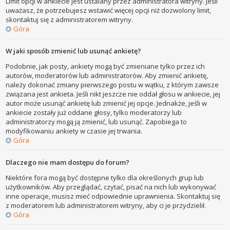
Limit opcji w ankiecie jest ustalany przez administratora witryny. Jeśli
uważasz, że potrzebujesz wstawić więcej opcji niż dozwolony limit,
skontaktuj się z administratorem witryny.
Góra
W jaki sposób zmienić lub usunąć ankietę?
Podobnie, jak posty, ankiety mogą być zmieniane tylko przez ich
autorów, moderatorów lub administratorów. Aby zmienić ankietę,
należy dokonać zmiany pierwszego postu w wątku, z którym zawsze
związana jest ankieta. Jeśli nikt jeszcze nie oddał głosu w ankiecie, jej
autor może usunąć ankietę lub zmienić jej opcje. Jednakże, jeśli w
ankiecie zostały już oddane głosy, tylko moderatorzy lub
administratorzy mogą ją zmienić, lub usunąć. Zapobiega to
modyfikowaniu ankiety w czasie jej trwania.
Góra
Dlaczego nie mam dostępu do forum?
Niektóre fora mogą być dostępne tylko dla określonych grup lub
użytkowników. Aby przeglądać, czytać, pisać na nich lub wykonywać
inne operacje, musisz mieć odpowiednie uprawnienia. Skontaktuj się
z moderatorem lub administratorem witryny, aby ci je przydzielił.
Góra