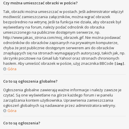
Czy można umieszczać obrazki w poście?
Tak, obrazki można umieszczać w postach. Jeśli administrator włączył
możliwość zamieszczania załączników, można wgrać obrazek
bezpośrednio na witrynę. Jeśli ta funkcja nie działa, aby obrazek był
wyświetlany na forum, należy podać odnośnik do obrazka
umieszczonego na publicznie dostępnym serwerze, np.
http://www.jakas_strona.com/moj_obrazek.gif. Nie można podawać
odnośników do obrazków zapisanych na prywatnym komputerze,
chyba że jest publicznie dostępnym serwerem ani do obrazków
znajdujących się na stronach wymagających autoryzacji, takich jak, np.
skrzynki pocztowe na Gmail lub Yahoo! oraz stronach chronionych
hasłem. Aby umieścić obrazek w poście, użyj znacznika BBCode
.
[img]
Góra
Co to są ogłoszenia globalne?
Ogłoszenia globalne zawierają ważne informacje i należy zawsze je
czytać. Są one wyświetlane na górze każdego forum i w panelu
zarządzania kontem użytkownika. Uprawnienia zamieszczania
ogłoszeń globalnych są nadawane przez administratora witryny.
Góra
Co to są ogłoszenia?