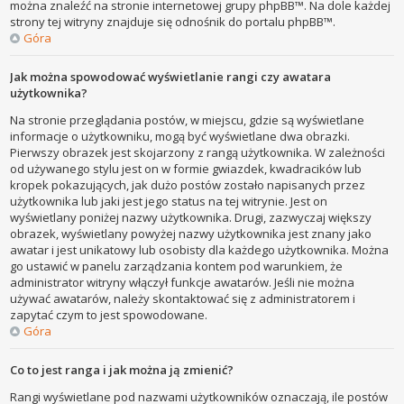
można znaleźć na stronie internetowej grupy phpBB™. Na dole każdej
strony tej witryny znajduje się odnośnik do portalu phpBB™.
Góra
Jak można spowodować wyświetlanie rangi czy awatara
użytkownika?
Na stronie przeglądania postów, w miejscu, gdzie są wyświetlane
informacje o użytkowniku, mogą być wyświetlane dwa obrazki.
Pierwszy obrazek jest skojarzony z rangą użytkownika. W zależności
od używanego stylu jest on w formie gwiazdek, kwadracików lub
kropek pokazujących, jak dużo postów zostało napisanych przez
użytkownika lub jaki jest jego status na tej witrynie. Jest on
wyświetlany poniżej nazwy użytkownika. Drugi, zazwyczaj większy
obrazek, wyświetlany powyżej nazwy użytkownika jest znany jako
awatar i jest unikatowy lub osobisty dla każdego użytkownika. Można
go ustawić w panelu zarządzania kontem pod warunkiem, że
administrator witryny włączył funkcje awatarów. Jeśli nie można
używać awatarów, należy skontaktować się z administratorem i
zapytać czym to jest spowodowane.
Góra
Co to jest ranga i jak można ją zmienić?
Rangi wyświetlane pod nazwami użytkowników oznaczają, ile postów