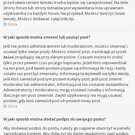
przed utworzeniem tematu trzeba będzie się zarejestrować. Na dole
strony forum lub strony tematów jest wyświetlana lista uprawnień
użytkownika na każdym forum. Na przykład: Możesz tworzyć nowe
tematy, Możesz dodawać załączniki itp.
Góra
W jaki sposób można zmienić lub usunąć post?
Jeśli nie jesteś administratorem lub moderatorem, możesz zmieniać i
usuwać tylko swoje posty. Możesz zmienić post, naciskając przycisk
znajdujący się przy danym poście. Czasami można to zrobić
Zmień
tylko przez pewien czas po jego napisaniu. Jeżeli ktoś odpowiedział
na ten post, pod twoim postem pojawi się informacja ile razy i kiedy
ostatni raz post był zmieniany. Informacja ta wyświetli się tylko wtedy,
jeśli ktoś zamieścił pod tym postem kolejny post. Jeśli post zmienił
moderator lub administrator, informacja ta nie zostanie wyświetlona.
Administratorzy i moderatorzy mogą zostawić notatkę z informacją,
dlaczego ten post zmieniali. Zwykli użytkownicy nie mogą usuwać
postów, gdy ktoś zamieścił pod ich postem nowy post.
Góra
W jaki sposób można dodać podpis do swojego postu?
Aby dodawać podpis do postu, należy go najpierw utworzyć w panelu
zarządzania kontem. Aby dołączyć do danej wiadomości swój podpis,