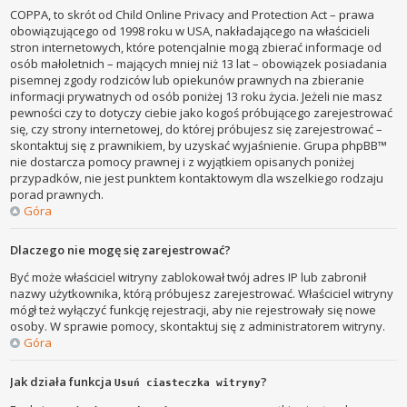
COPPA, to skrót od Child Online Privacy and Protection Act – prawa
obowiązującego od 1998 roku w USA, nakładającego na właścicieli
stron internetowych, które potencjalnie mogą zbierać informacje od
osób małoletnich – mających mniej niż 13 lat – obowiązek posiadania
pisemnej zgody rodziców lub opiekunów prawnych na zbieranie
informacji prywatnych od osób poniżej 13 roku życia. Jeżeli nie masz
pewności czy to dotyczy ciebie jako kogoś próbującego zarejestrować
się, czy strony internetowej, do której próbujesz się zarejestrować –
skontaktuj się z prawnikiem, by uzyskać wyjaśnienie. Grupa phpBB™
nie dostarcza pomocy prawnej i z wyjątkiem opisanych poniżej
przypadków, nie jest punktem kontaktowym dla wszelkiego rodzaju
porad prawnych.
Góra
Dlaczego nie mogę się zarejestrować?
Być może właściciel witryny zablokował twój adres IP lub zabronił
nazwy użytkownika, którą próbujesz zarejestrować. Właściciel witryny
mógł też wyłączyć funkcję rejestracji, aby nie rejestrowały się nowe
osoby. W sprawie pomocy, skontaktuj się z administratorem witryny.
Góra
Jak działa funkcja
?
Usuń ciasteczka witryny