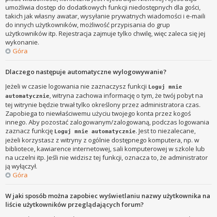
umożliwia dostęp do dodatkowych funkcji niedostępnych dla gości,
takich jak własny awatar, wysyłanie prywatnych wiadomości i e-maili
do innych użytkowników, możliwość przypisania do grup
użytkowników itp. Rejestracja zajmuje tylko chwilę, więc zaleca się jej
wykonanie.
Góra
Dlaczego następuje automatyczne wylogowywanie?
Jeżeli w czasie logowania nie zaznaczysz funkcji
Loguj mnie
, witryna zachowa informację o tym, że twój pobyt na
automatycznie
tej witrynie będzie trwał tylko określony przez administratora czas.
Zapobiega to niewłaściwemu użyciu twojego konta przez kogoś
innego. Aby pozostać zalogowanym/zalogowaną, podczas logowania
zaznacz funkcję
. Jest to niezalecane,
Loguj mnie automatycznie
jeżeli korzystasz z witryny z ogólnie dostępnego komputera, np. w
bibliotece, kawiarence internetowej, sali komputerowej w szkole lub
na uczelni itp. Jeśli nie widzisz tej funkcji, oznacza to, że administrator
ją wyłączył.
Góra
W jaki sposób można zapobiec wyświetlaniu nazwy użytkownika na
liście użytkowników przeglądających forum?