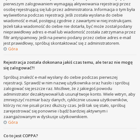
pierwszym zalogowaniem wymagają aktywowania rejestracji przez
osobę rejestrującą się lub przez administratora. Informacja o tym była
wyświetlona podczas rejestracji. Jeśli została wysłana do ciebie
wiadomość e-mail, postępuj zgodnie z zawartymi w niej instrukcjami.
Jeżeli taka wiadomość do ciebie nie dotarła, być może został podany
nieprawidłowy adres e-mail lub wiadomość została zatrzymana przez
filtr antyspamowy. Jeśli na pewno podany przez ciebie adres e-mail
jest prawidłowy, spróbuj skontaktować się z administratorem.
Góra
Rejestracja została dokonana jakiś czas temu, ale teraz nie mogę
się zalogować?!
Spróbuj znaleźć e-mail wysłany do ciebie podczas pierwszej
rejestracji. Sprawdź w nim nazwę użytkownika oraz hasło i spróbuj
zalogować się jeszcze raz. Możliwe, że z jakiegoś powodu
administrator dezaktywował lub usunął twoje konto. Wiele witryn, aby
zmniejszyć rozmiar bazy danych, cyklicznie usuwa użytkowników,
którzy nic nie pisali przez dłuższy czas. Jeśli tak się stało, spróbuj
zarejestrować się ponownie i bądź bardziej aktywnym i
zaangażowanym w dyskusje użytkownikiem.
Góra
Co to jest COPPA?