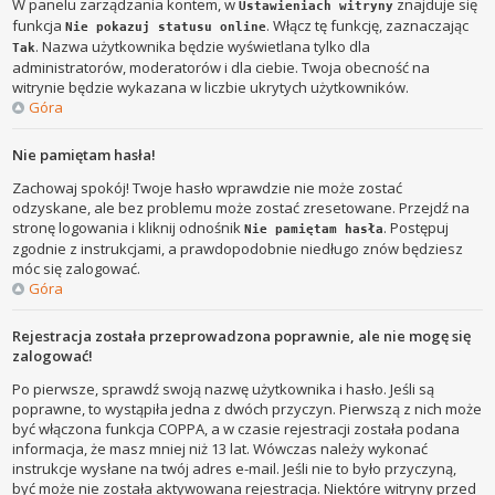
W panelu zarządzania kontem, w
znajduje się
Ustawieniach witryny
funkcja
. Włącz tę funkcję, zaznaczając
Nie pokazuj statusu online
. Nazwa użytkownika będzie wyświetlana tylko dla
Tak
administratorów, moderatorów i dla ciebie. Twoja obecność na
witrynie będzie wykazana w liczbie ukrytych użytkowników.
Góra
Nie pamiętam hasła!
Zachowaj spokój! Twoje hasło wprawdzie nie może zostać
odzyskane, ale bez problemu może zostać zresetowane. Przejdź na
stronę logowania i kliknij odnośnik
. Postępuj
Nie pamiętam hasła
zgodnie z instrukcjami, a prawdopodobnie niedługo znów będziesz
móc się zalogować.
Góra
Rejestracja została przeprowadzona poprawnie, ale nie mogę się
zalogować!
Po pierwsze, sprawdź swoją nazwę użytkownika i hasło. Jeśli są
poprawne, to wystąpiła jedna z dwóch przyczyn. Pierwszą z nich może
być włączona funkcja COPPA, a w czasie rejestracji została podana
informacja, że masz mniej niż 13 lat. Wówczas należy wykonać
instrukcje wysłane na twój adres e-mail. Jeśli nie to było przyczyną,
być może nie została aktywowana rejestracja. Niektóre witryny przed