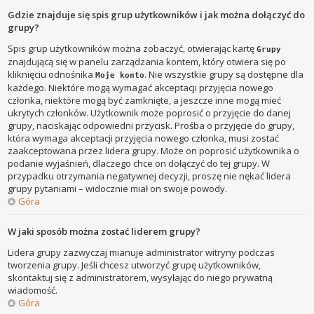
Gdzie znajduje się spis grup użytkowników i jak można dołączyć do
grupy?
Spis grup użytkowników można zobaczyć, otwierając kartę
Grupy
znajdującą się w panelu zarządzania kontem, który otwiera się po
kliknięciu odnośnika
. Nie wszystkie grupy są dostępne dla
Moje konto
każdego. Niektóre mogą wymagać akceptacji przyjęcia nowego
członka, niektóre mogą być zamknięte, a jeszcze inne mogą mieć
ukrytych członków. Użytkownik może poprosić o przyjęcie do danej
grupy, naciskając odpowiedni przycisk. Prośba o przyjęcie do grupy,
która wymaga akceptacji przyjęcia nowego członka, musi zostać
zaakceptowana przez lidera grupy. Może on poprosić użytkownika o
podanie wyjaśnień, dlaczego chce on dołączyć do tej grupy. W
przypadku otrzymania negatywnej decyzji, proszę nie nękać lidera
grupy pytaniami – widocznie miał on swoje powody.
Góra
W jaki sposób można zostać liderem grupy?
Lidera grupy zazwyczaj mianuje administrator witryny podczas
tworzenia grupy. Jeśli chcesz utworzyć grupę użytkowników,
skontaktuj się z administratorem, wysyłając do niego prywatną
wiadomość.
Góra