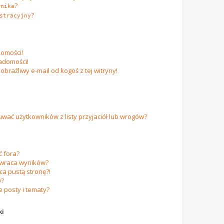
?
wnika
?
stracyjny
omości!
adomości!
raźliwy e-mail od kogoś z tej witryny!
ać użytkowników z listy przyjaciół lub wrogów?
 fora?
zwraca wyników?
a pustą stronę?!
w?
 posty i tematy?
ki