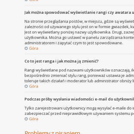
Jak można spowodować wyświetlanie rangi czy awatara 
Na stronie przeglądania postów, w miejscu, gdzie są wyświe
zależności od używanego stylu jest on w formie gwiazdek, kw
Jest on wyświetlany poniżej nazwy użytkownika. Drugi, zazw
użytkownika. Można go ustawić w panelu zarządzania kontem
administratorem i zapytać czym to jest spowodowane.
Góra
Co to jest ranga i jak można ją zmienić?
Rangi wyświetlane pod nazwami użytkowników oznaczają, ile
bezpośrednio zmieniać stylu rang, ponieważ ustawia je admini
toleruje takich działań i moderator lub administrator obniży 
Góra
Podczas próby wysłania wiadomości e-mail do użytkownik
Tylko zarejestrowani użytkownicy mogą wysyłać e-maile do in
zabezpieczać przed nieprawidłowym używaniem systemu poc
Góra
Problemy z pisaniem