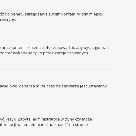
ejdź do panelu zarządzania swoim kontem. W tym miejscu
 witryny.
ządzania kontem i zmień strefę czasową, tak aby była zgodna z
że zostać wykonana tylko przez zarejestrowanych
prawidłowo, oznacza to, że czas na serwerze jest ustawiony
wój język. Zapytaj administratora witryny czy może
informacji na ten temat można znaleźć na stronie