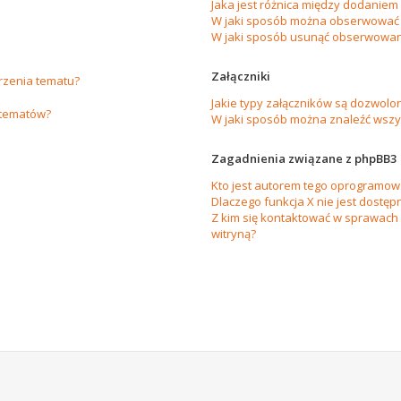
Jaka jest różnica między dodanie
W jaki sposób można obserwować 
W jaki sposób usunąć obserwowan
Załączniki
orzenia tematu?
Jakie typy załączników są dozwolon
 tematów?
W jaki sposób można znaleźć wszys
Zagadnienia związane z phpBB3
Kto jest autorem tego oprogramow
Dlaczego funkcja X nie jest dostęp
Z kim się kontaktować w sprawach
witryną?