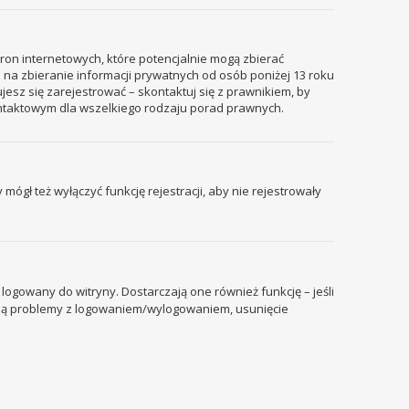
tron internetowych, które potencjalnie mogą zbierać
 na zbieranie informacji prywatnych od osób poniżej 13 roku
ujesz się zarejestrować – skontaktuj się z prawnikiem, by
ontaktowym dla wszelkiego rodzaju porad prawnych.
mógł też wyłączyć funkcję rejestracji, aby nie rejestrowały
ogowany do witryny. Dostarczają one również funkcję – jeśli
pują problemy z logowaniem/wylogowaniem, usunięcie