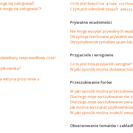
ogę się zalogować!
Co to jest
Domyślna grupa użytko
ie mogę się zalogować?!
Czym jest odnośnik
Zespół admini
Prywatne wiadomości
Nie mogę wysyłać prywatnych wiad
Otrzymuję niechciane prywatne wi
Otrzymałem/otrzymałam spam lub ob
Przyjaciele i wrogowie
yświetlany nieprawidłowy czas!
Co to jest lista przyjaciół i wrogów?
żytkownika?
W jaki sposób można dodawać/usuw
 witryna prosi mnie o
Przeszukiwanie forów
W jaki sposób można przeszukiwać
Dlaczego moje wyszukiwanie nie 
Dlaczego moje wyszukiwanie zwrac
Jak można wyszukać użytkownikó
W jaki sposób można znaleźć swoje
Obserwowanie tematów i zakład