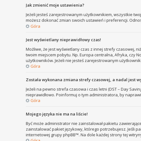
Jak zmienić moje ustawienia?
Jeżeli jesteś zarejestrowanym użytkownikiem, wszystkie two
możesz dokonać zmian swoich ustawień i preferencji. Odno
Góra
Jest wyświetlany nieprawidłowy czas!
Możliwe, że jest wyświetlany czas z innej strefy czasowej, ni
twoim miejscem pobytu. Np. Europa centralna, Afryka, czy N
użytkowników. Jeżeli nie jesteś zarejestrowanym użytkownik
Góra
Została wykonana zmiana strefy czasowej, a nadal jest w
Jeżeli na pewno strefa czasowa i czas letni (DST – Day Savi
nieprawidłowo. Poinformuj o tym administratora, by naprawi
Góra
Mojego języka nie ma na liście!
Być może administrator nie zainstalował pakietu zawierające
zainstalować pakiet językowy, którego potrzebujesz. Jeśli pa
internetowej grupy phpBB™. Na dole każdej strony tej witry
Góra