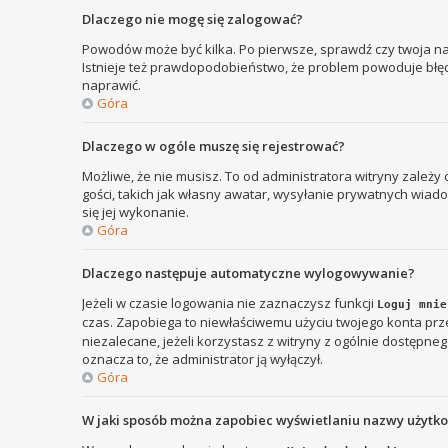
Dlaczego nie mogę się zalogować?
Powodów może być kilka. Po pierwsze, sprawdź czy twoja nazw
Istnieje też prawdopodobieństwo, że problem powoduje błędna
naprawić.
Góra
Dlaczego w ogóle muszę się rejestrować?
Możliwe, że nie musisz. To od administratora witryny zależy
gości, takich jak własny awatar, wysyłanie prywatnych wiadom
się jej wykonanie.
Góra
Dlaczego następuje automatyczne wylogowywanie?
Jeżeli w czasie logowania nie zaznaczysz funkcji
Loguj mnie
czas. Zapobiega to niewłaściwemu użyciu twojego konta p
niezalecane, jeżeli korzystasz z witryny z ogólnie dostępnego
oznacza to, że administrator ją wyłączył.
Góra
W jaki sposób można zapobiec wyświetlaniu nazwy użytk