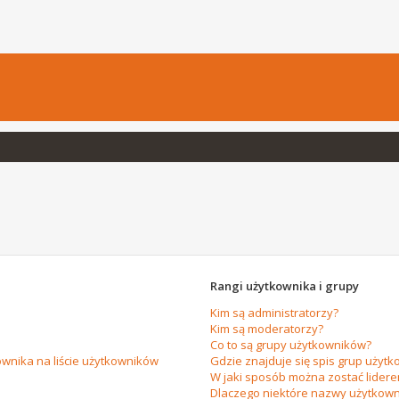
Rangi użytkownika i grupy
Kim są administratorzy?
Kim są moderatorzy?
Co to są grupy użytkowników?
wnika na liście użytkowników
Gdzie znajduje się spis grup użytk
W jaki sposób można zostać lider
Dlaczego niektóre nazwy użytkown