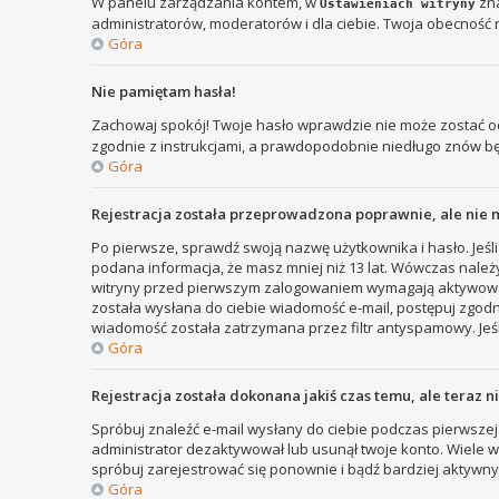
W panelu zarządzania kontem, w
zna
Ustawieniach witryny
administratorów, moderatorów i dla ciebie. Twoja obecność 
Góra
Nie pamiętam hasła!
Zachowaj spokój! Twoje hasło wprawdzie nie może zostać od
zgodnie z instrukcjami, a prawdopodobnie niedługo znów b
Góra
Rejestracja została przeprowadzona poprawnie, ale nie 
Po pierwsze, sprawdź swoją nazwę użytkownika i hasło. Jeśli
podana informacja, że masz mniej niż 13 lat. Wówczas należy
witryny przed pierwszym zalogowaniem wymagają aktywowania r
została wysłana do ciebie wiadomość e-mail, postępuj zgodni
wiadomość została zatrzymana przez filtr antyspamowy. Jeśl
Góra
Rejestracja została dokonana jakiś czas temu, ale teraz 
Spróbuj znaleźć e-mail wysłany do ciebie podczas pierwszej 
administrator dezaktywował lub usunął twoje konto. Wiele wit
spróbuj zarejestrować się ponownie i bądź bardziej aktyw
Góra