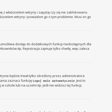
 z właścicielem witryny i zapytaj czy cię nie zablokowano.
aścicielem witryny i powiadom go o tym problemie. Musi on go
ja umożliwia dostęp do dodatkowych funkcji niedostępnych dla
kowników itp. Rejestracja zajmuje tylko chwilę, więc zaleca
itrynie będzie trwał tylko określony przez administratora
ania zaznacz funkcję
. Jest to
Loguj mnie automatycznie
zkole lub na uczelni itp. Jeśli nie widzisz tej funkcji,