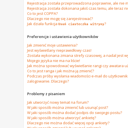
Rejestracja została przeprowadzona poprawnie, ale nie m
Rejestracja została dokonana jakiś czas temu, ale teraz n
Co to jest COPPA?
Dlaczego nie mogę się zarejestrować?
Jak działa funkcja
?
Usuń ciasteczka witryny
Preferencje i ustawienia użytkowników
Jak zmienić moje ustawienia?
Jest wyświetlany nieprawidłowy czas!
Została wykonana zmiana strefy czasowej, a nadal jest w
Mojego języka nie ma na liście!
Jak można spowodować wyświetlanie rangi czy awatara u
Co to jest ranga i jak można ją zmienić?
Podczas próby wysłania wiadomości e-mail do użytkownika
zalogowanie. Dlaczego?
Problemy z pisaniem
Jak utworzyć nowy temat na forum?
W jaki sposób można zmienić lub usunąć post?
W jaki sposób można dodać podpis do swojego postu?
W jaki sposób można utworzyć ankietę?
Dlaczego nie można dodać więcej opcji ankiety?