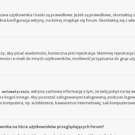
a użytkownika i hasło są prawidłowe. Jeżeli są prawidłowe, skontaktuj się
 konfiguracja witryny, na której znajduje się forum. Skontaktuj się z wł
 czy, aby pisać wiadomości, konieczna jest rejestracja. Niemniej rejestrac
ości i e-maili do innych użytkowników, możliwość przypisania do grup użyt
, witryna zachowa informację o tym, że twój pobyt na tej w
 automatycznie
rzez kogoś innego. Aby pozostać zalogowanym/zalogowaną, podczas logow
 komputera, np. w bibliotece, kawiarence internetowej, sali komputerowej w s
ownika na liście użytkowników przeglądających forum?