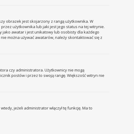
szy obrazek jest skojarzony z rangą użytkownika. W
ez użytkownika lub jaki jest jego status na tej witrynie.
 jako awatar i jest unikatowy lub osobisty dla każdego
i nie można używać awatarów, należy skontaktować się z
tora czy administratora. Użytkownicy nie mogą
icznik postów i przez to swoją rangę. Większość witryn nie
edy, jeżeli administrator włączył tę funkcję. Ma to