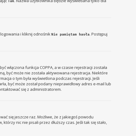
zając
. Nazwa użytkownika będzie wyświetlana tylko dla
Tak
ogowania i kliknij odnośnik
. Postępuj
Nie pamiętam hasła
być włączona funkcja COPPA, a w czasie rejestracji została
zyną, być może nie została aktywowana rejestracja. Niektóre
acja o tym była wyświetlona podczas rejestracji. Jeśli
tarła, być może został podany nieprawidłowy adres e-mail lub
ontaktować się z administratorem.
wać się jeszcze raz. Możliwe, że z jakiegoś powodu
rzy nic nie pisali przez dłuższy czas. Jeśli tak się stało,