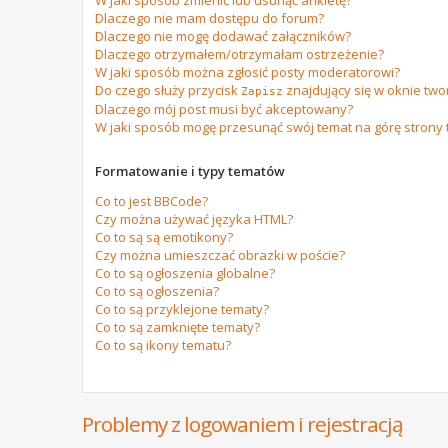
W jaki sposób zmienić lub usunąć ankietę?
Dlaczego nie mam dostępu do forum?
Dlaczego nie mogę dodawać załączników?
Dlaczego otrzymałem/otrzymałam ostrzeżenie?
W jaki sposób można zgłosić posty moderatorowi?
Do czego służy przycisk
znajdujący się w oknie tw
Zapisz
Dlaczego mój post musi być akceptowany?
W jaki sposób mogę przesunąć swój temat na górę strony
Formatowanie i typy tematów
Co to jest BBCode?
Czy można używać języka HTML?
Co to są są emotikony?
Czy można umieszczać obrazki w poście?
Co to są ogłoszenia globalne?
Co to są ogłoszenia?
Co to są przyklejone tematy?
Co to są zamknięte tematy?
Co to są ikony tematu?
Problemy z logowaniem i rejestracją