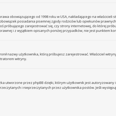
– prawa obowiązującego od 1998 roku w USA, nakładającego na właścicieli s
 – obowiązek posiadania pisemnej zgody rodziców lub opiekunów prawnych
ogoś próbującego zarejestrować się, czy strony internetowej, do której prób
rawnej i z wyjątkiem opisanych poniżej przypadków, nie jest punktem k
ronił nazwy użytkownika, którą próbujesz zarejestrować. Właściciel witryny 
tratorem witryny.
ka utworzone przez phpBB dzięki, którym użytkownik jest autoryzowany i l
 przeczytanych i nieprzeczytanych przez użytkownika postów. Jeśli wystę