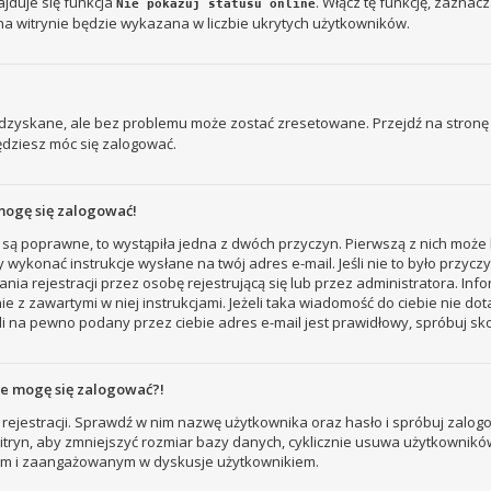
jduje się funkcja
. Włącz tę funkcję, zaznac
Nie pokazuj statusu online
na witrynie będzie wykazana w liczbie ukrytych użytkowników.
zyskane, ale bez problemu może zostać zresetowane. Przejdź na stronę l
ędziesz móc się zalogować.
mogę się zalogować!
 są poprawne, to wystąpiła jedna z dwóch przyczyn. Pierwszą z nich może 
 wykonać instrukcje wysłane na twój adres e-mail. Jeśli nie to było przyc
ejestracji przez osobę rejestrującą się lub przez administratora. Inform
e z zawartymi w niej instrukcjami. Jeżeli taka wiadomość do ciebie nie do
i na pewno podany przez ciebie adres e-mail jest prawidłowy, spróbuj sk
nie mogę się zalogować?!
rejestracji. Sprawdź w nim nazwę użytkownika oraz hasło i spróbuj zalogo
ryn, aby zmniejszyć rozmiar bazy danych, cyklicznie usuwa użytkowników, któ
nym i zaangażowanym w dyskusje użytkownikiem.