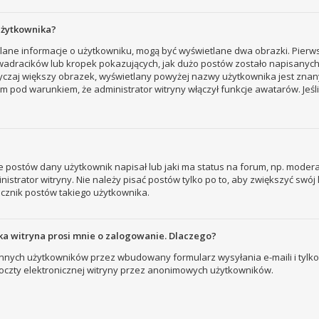
użytkownika?
tlane informacje o użytkowniku, mogą być wyświetlane dwa obrazki. Pierw
adracików lub kropek pokazujących, jak dużo postów zostało napisanych prz
yczaj większy obrazek, wyświetlany powyżej nazwy użytkownika jest znany
 pod warunkiem, że administrator witryny włączył funkcje awatarów. Jeśl
 postów dany użytkownik napisał lub jaki ma status na forum, np. modera
strator witryny. Nie należy pisać postów tylko po to, aby zwiększyć swój l
licznik postów takiego użytkownika.
a witryna prosi mnie o zalogowanie. Dlaczego?
nych użytkowników przez wbudowany formularz wysyłania e-maili i tylko wt
zty elektronicznej witryny przez anonimowych użytkowników.