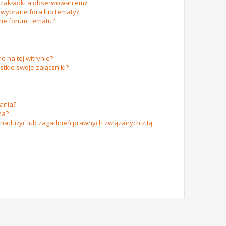
m zakładki a obserwowaniem?
wybrane fora lub tematy?
ie forum, tematu?
e na tej witrynie?
tkie swoje załączniki?
ania?
na?
 nadużyć lub zagadnień prawnych związanych z tą