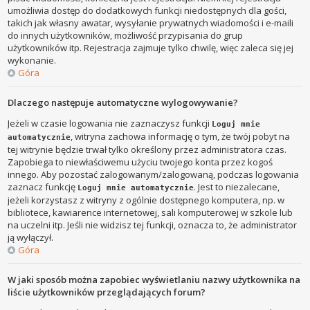
umożliwia dostęp do dodatkowych funkcji niedostępnych dla gości,
takich jak własny awatar, wysyłanie prywatnych wiadomości i e-maili
do innych użytkowników, możliwość przypisania do grup
użytkowników itp. Rejestracja zajmuje tylko chwilę, więc zaleca się jej
wykonanie.
Góra
Dlaczego następuje automatyczne wylogowywanie?
Jeżeli w czasie logowania nie zaznaczysz funkcji
Loguj mnie
, witryna zachowa informację o tym, że twój pobyt na
automatycznie
tej witrynie będzie trwał tylko określony przez administratora czas.
Zapobiega to niewłaściwemu użyciu twojego konta przez kogoś
innego. Aby pozostać zalogowanym/zalogowaną, podczas logowania
zaznacz funkcję
. Jest to niezalecane,
Loguj mnie automatycznie
jeżeli korzystasz z witryny z ogólnie dostępnego komputera, np. w
bibliotece, kawiarence internetowej, sali komputerowej w szkole lub
na uczelni itp. Jeśli nie widzisz tej funkcji, oznacza to, że administrator
ją wyłączył.
Góra
W jaki sposób można zapobiec wyświetlaniu nazwy użytkownika na
liście użytkowników przeglądających forum?