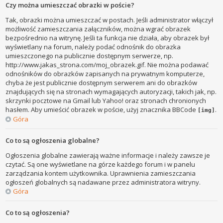
Czy można umieszczać obrazki w poście?
Tak, obrazki można umieszczać w postach. Jeśli administrator włączył
możliwość zamieszczania załączników, można wgrać obrazek
bezpośrednio na witrynę. Jeśli ta funkcja nie działa, aby obrazek był
wyświetlany na forum, należy podać odnośnik do obrazka
umieszczonego na publicznie dostępnym serwerze, np.
http://www.jakas_strona.com/moj_obrazek.gif. Nie można podawać
odnośników do obrazków zapisanych na prywatnym komputerze,
chyba że jest publicznie dostępnym serwerem ani do obrazków
znajdujących się na stronach wymagających autoryzacji, takich jak, np.
skrzynki pocztowe na Gmail lub Yahoo! oraz stronach chronionych
hasłem. Aby umieścić obrazek w poście, użyj znacznika BBCode
.
[img]
Góra
Co to są ogłoszenia globalne?
Ogłoszenia globalne zawierają ważne informacje i należy zawsze je
czytać. Są one wyświetlane na górze każdego forum i w panelu
zarządzania kontem użytkownika. Uprawnienia zamieszczania
ogłoszeń globalnych są nadawane przez administratora witryny.
Góra
Co to są ogłoszenia?