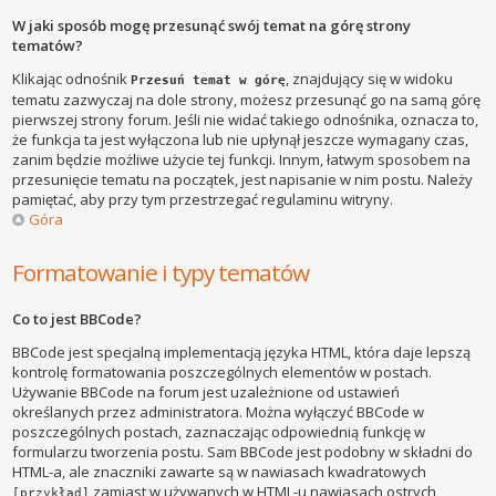
W jaki sposób mogę przesunąć swój temat na górę strony
tematów?
Klikając odnośnik
, znajdujący się w widoku
Przesuń temat w górę
tematu zazwyczaj na dole strony, możesz przesunąć go na samą górę
pierwszej strony forum. Jeśli nie widać takiego odnośnika, oznacza to,
że funkcja ta jest wyłączona lub nie upłynął jeszcze wymagany czas,
zanim będzie możliwe użycie tej funkcji. Innym, łatwym sposobem na
przesunięcie tematu na początek, jest napisanie w nim postu. Należy
pamiętać, aby przy tym przestrzegać regulaminu witryny.
Góra
Formatowanie i typy tematów
Co to jest BBCode?
BBCode jest specjalną implementacją języka HTML, która daje lepszą
kontrolę formatowania poszczególnych elementów w postach.
Używanie BBCode na forum jest uzależnione od ustawień
określanych przez administratora. Można wyłączyć BBCode w
poszczególnych postach, zaznaczając odpowiednią funkcję w
formularzu tworzenia postu. Sam BBCode jest podobny w składni do
HTML-a, ale znaczniki zawarte są w nawiasach kwadratowych
zamiast w używanych w HTML-u nawiasach ostrych
[przykład]