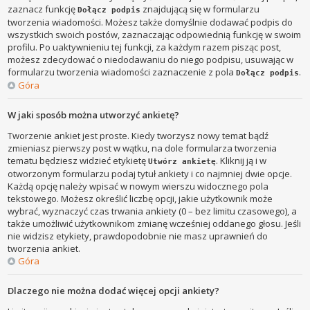
zaznacz funkcję
znajdującą się w formularzu
Dołącz podpis
tworzenia wiadomości. Możesz także domyślnie dodawać podpis do
wszystkich swoich postów, zaznaczając odpowiednią funkcję w swoim
profilu. Po uaktywnieniu tej funkcji, za każdym razem pisząc post,
możesz zdecydować o niedodawaniu do niego podpisu, usuwając w
formularzu tworzenia wiadomości zaznaczenie z pola
.
Dołącz podpis
Góra
W jaki sposób można utworzyć ankietę?
Tworzenie ankiet jest proste. Kiedy tworzysz nowy temat bądź
zmieniasz pierwszy post w wątku, na dole formularza tworzenia
tematu będziesz widzieć etykietę
. Kliknij ją i w
Utwórz ankietę
otworzonym formularzu podaj tytuł ankiety i co najmniej dwie opcje.
Każdą opcję należy wpisać w nowym wierszu widocznego pola
tekstowego. Możesz określić liczbę opcji, jakie użytkownik może
wybrać, wyznaczyć czas trwania ankiety (0 – bez limitu czasowego), a
także umożliwić użytkownikom zmianę wcześniej oddanego głosu. Jeśli
nie widzisz etykiety, prawdopodobnie nie masz uprawnień do
tworzenia ankiet.
Góra
Dlaczego nie można dodać więcej opcji ankiety?