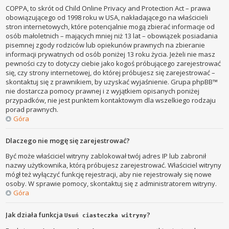
COPPA, to skrót od Child Online Privacy and Protection Act – prawa
obowiązującego od 1998 roku w USA, nakładającego na właścicieli
stron internetowych, które potencjalnie mogą zbierać informacje od
osób małoletnich – mających mniej niż 13 lat – obowiązek posiadania
pisemnej zgody rodziców lub opiekunów prawnych na zbieranie
informacji prywatnych od osób poniżej 13 roku życia. Jeżeli nie masz
pewności czy to dotyczy ciebie jako kogoś próbującego zarejestrować
się, czy strony internetowej, do której próbujesz się zarejestrować –
skontaktuj się z prawnikiem, by uzyskać wyjaśnienie. Grupa phpBB™
nie dostarcza pomocy prawnej i z wyjątkiem opisanych poniżej
przypadków, nie jest punktem kontaktowym dla wszelkiego rodzaju
porad prawnych.
Góra
Dlaczego nie mogę się zarejestrować?
Być może właściciel witryny zablokował twój adres IP lub zabronił
nazwy użytkownika, którą próbujesz zarejestrować. Właściciel witryny
mógł też wyłączyć funkcję rejestracji, aby nie rejestrowały się nowe
osoby. W sprawie pomocy, skontaktuj się z administratorem witryny.
Góra
Jak działa funkcja
?
Usuń ciasteczka witryny