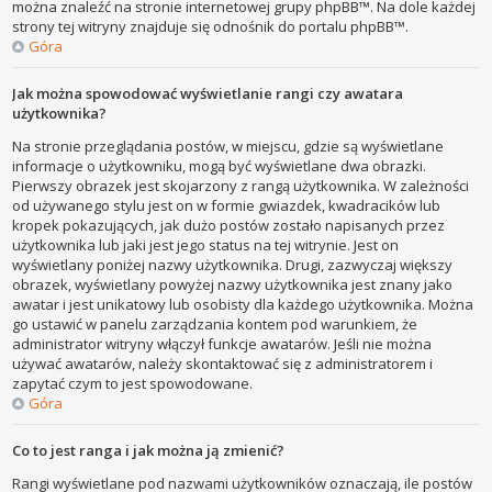
można znaleźć na stronie internetowej grupy phpBB™. Na dole każdej
strony tej witryny znajduje się odnośnik do portalu phpBB™.
Góra
Jak można spowodować wyświetlanie rangi czy awatara
użytkownika?
Na stronie przeglądania postów, w miejscu, gdzie są wyświetlane
informacje o użytkowniku, mogą być wyświetlane dwa obrazki.
Pierwszy obrazek jest skojarzony z rangą użytkownika. W zależności
od używanego stylu jest on w formie gwiazdek, kwadracików lub
kropek pokazujących, jak dużo postów zostało napisanych przez
użytkownika lub jaki jest jego status na tej witrynie. Jest on
wyświetlany poniżej nazwy użytkownika. Drugi, zazwyczaj większy
obrazek, wyświetlany powyżej nazwy użytkownika jest znany jako
awatar i jest unikatowy lub osobisty dla każdego użytkownika. Można
go ustawić w panelu zarządzania kontem pod warunkiem, że
administrator witryny włączył funkcje awatarów. Jeśli nie można
używać awatarów, należy skontaktować się z administratorem i
zapytać czym to jest spowodowane.
Góra
Co to jest ranga i jak można ją zmienić?
Rangi wyświetlane pod nazwami użytkowników oznaczają, ile postów