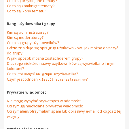
Co to są przyklejone tematy?
Co to są zamknięte tematy?
Co to są ikony tematu?
Rangi użytkownika i grupy
Kim są administratorzy?
Kim są moderatorzy?
Co to są grupy użytkowników?
Gdzie znajduje się spis grup użytkowników i jak można dołączyć
do grupy?
W jaki sposób można zostać liderem grupy?
Dlaczego niektóre nazwy użytkowników są wyświetlane innymi
kolorami?
Co to jest
?
Domyślna grupa użytkownika
Czym jest odnośnik
?
Zespół administracyjny
Prywatne wiadomości
Nie mogę wysyłać prywatnych wiadomości!
Otrzymuję niechciane prywatne wiadomości!
Otrzymałem/otrzymałam spam lub obraźliwy e-mail od kogoś z tej
witryny!