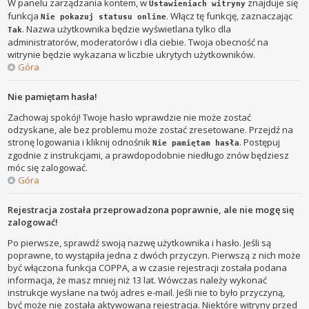
W panelu zarządzania kontem, w
znajduje się
Ustawieniach witryny
funkcja
. Włącz tę funkcję, zaznaczając
Nie pokazuj statusu online
. Nazwa użytkownika będzie wyświetlana tylko dla
Tak
administratorów, moderatorów i dla ciebie. Twoja obecność na
witrynie będzie wykazana w liczbie ukrytych użytkowników.
Góra
Nie pamiętam hasła!
Zachowaj spokój! Twoje hasło wprawdzie nie może zostać
odzyskane, ale bez problemu może zostać zresetowane. Przejdź na
stronę logowania i kliknij odnośnik
. Postępuj
Nie pamiętam hasła
zgodnie z instrukcjami, a prawdopodobnie niedługo znów będziesz
móc się zalogować.
Góra
Rejestracja została przeprowadzona poprawnie, ale nie mogę się
zalogować!
Po pierwsze, sprawdź swoją nazwę użytkownika i hasło. Jeśli są
poprawne, to wystąpiła jedna z dwóch przyczyn. Pierwszą z nich może
być włączona funkcja COPPA, a w czasie rejestracji została podana
informacja, że masz mniej niż 13 lat. Wówczas należy wykonać
instrukcje wysłane na twój adres e-mail. Jeśli nie to było przyczyną,
być może nie została aktywowana rejestracja. Niektóre witryny przed