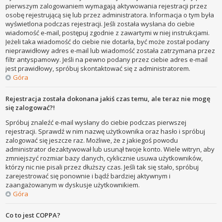
pierwszym zalogowaniem wymagają aktywowania rejestracji przez
osobę rejestrującą się lub przez administratora. Informacja o tym była
wyświetlona podczas rejestracji. Jeśli została wysłana do ciebie
wiadomość e-mail, postępuj zgodnie z zawartymi w niej instrukcjami.
Jeżeli taka wiadomość do ciebie nie dotarła, być może został podany
nieprawidłowy adres e-mail lub wiadomość została zatrzymana przez
filtr antyspamowy. Jeśli na pewno podany przez ciebie adres e-mail
jest prawidłowy, spróbuj skontaktować się z administratorem.
Góra
Rejestracja została dokonana jakiś czas temu, ale teraz nie mogę
się zalogować?!
Spróbuj znaleźć e-mail wysłany do ciebie podczas pierwszej
rejestracji. Sprawdź w nim nazwę użytkownika oraz hasło i spróbuj
zalogować się jeszcze raz. Możliwe, że z jakiegoś powodu
administrator dezaktywował lub usunął twoje konto. Wiele witryn, aby
zmniejszyć rozmiar bazy danych, cyklicznie usuwa użytkowników,
którzy nic nie pisali przez dłuższy czas. Jeśli tak się stało, spróbuj
zarejestrować się ponownie i bądź bardziej aktywnym i
zaangażowanym w dyskusje użytkownikiem.
Góra
Co to jest COPPA?