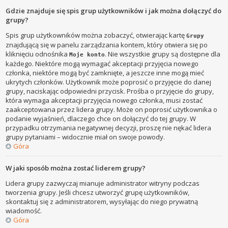
Gdzie znajduje się spis grup użytkowników i jak można dołączyć do
grupy?
Spis grup użytkowników można zobaczyć, otwierając kartę
Grupy
znajdującą się w panelu zarządzania kontem, który otwiera się po
kliknięciu odnośnika
. Nie wszystkie grupy są dostępne dla
Moje konto
każdego. Niektóre mogą wymagać akceptacji przyjęcia nowego
członka, niektóre mogą być zamknięte, a jeszcze inne mogą mieć
ukrytych członków. Użytkownik może poprosić o przyjęcie do danej
grupy, naciskając odpowiedni przycisk. Prośba o przyjęcie do grupy,
która wymaga akceptacji przyjęcia nowego członka, musi zostać
zaakceptowana przez lidera grupy. Może on poprosić użytkownika o
podanie wyjaśnień, dlaczego chce on dołączyć do tej grupy. W
przypadku otrzymania negatywnej decyzji, proszę nie nękać lidera
grupy pytaniami – widocznie miał on swoje powody.
Góra
W jaki sposób można zostać liderem grupy?
Lidera grupy zazwyczaj mianuje administrator witryny podczas
tworzenia grupy. Jeśli chcesz utworzyć grupę użytkowników,
skontaktuj się z administratorem, wysyłając do niego prywatną
wiadomość.
Góra