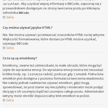
. Aby uzyskać więcej informacji o BBCode, zapoznaj się z
<przykład>
przewodnikiem dostępnym ze strony tworzenia postu po kliknięciu
odnośnika
.
BBCode
Góra
Czy można używać języka HTML?
Nie. Nie można używać i przetwarzać znaczników HTML na tej witrynie.
Większość formatowania, które dostarcza HTML można uzyskać,
używając BBCode.
Góra
Co to są są emotikony?
Emotikony, zwane też uśmieszkami, to małe obrazki, które mogą być
użyte do wyrażania emocji. Do wyrażania emocji można też stosować
krótkie kody, np. :) oznacza radość, podczas gdy :( smutek. Pełna lista
emotikon jest dostępna z poziomu formularza tworzenia wiadomości.
Nie należy jednak nadmiernie używać emotikon, gdyż mogą
spowodować, że post stanie się nieczytelny i moderator może podjąć
decyzję o ich usunięciu bądź też usunięciu całego postu. Administrator
witryny może określić dopuszczalny limit emotikon w poście.
Góra