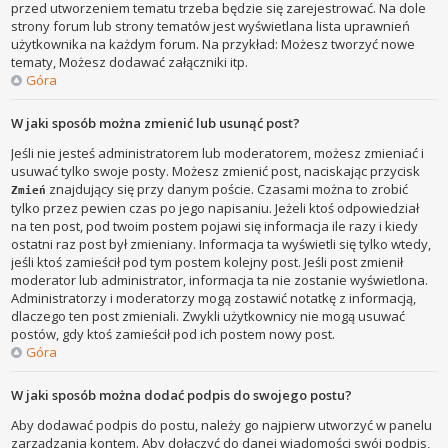
przed utworzeniem tematu trzeba będzie się zarejestrować. Na dole
strony forum lub strony tematów jest wyświetlana lista uprawnień
użytkownika na każdym forum. Na przykład: Możesz tworzyć nowe
tematy, Możesz dodawać załączniki itp.
Góra
W jaki sposób można zmienić lub usunąć post?
Jeśli nie jesteś administratorem lub moderatorem, możesz zmieniać i
usuwać tylko swoje posty. Możesz zmienić post, naciskając przycisk
znajdujący się przy danym poście. Czasami można to zrobić
Zmień
tylko przez pewien czas po jego napisaniu. Jeżeli ktoś odpowiedział
na ten post, pod twoim postem pojawi się informacja ile razy i kiedy
ostatni raz post był zmieniany. Informacja ta wyświetli się tylko wtedy,
jeśli ktoś zamieścił pod tym postem kolejny post. Jeśli post zmienił
moderator lub administrator, informacja ta nie zostanie wyświetlona.
Administratorzy i moderatorzy mogą zostawić notatkę z informacją,
dlaczego ten post zmieniali. Zwykli użytkownicy nie mogą usuwać
postów, gdy ktoś zamieścił pod ich postem nowy post.
Góra
W jaki sposób można dodać podpis do swojego postu?
Aby dodawać podpis do postu, należy go najpierw utworzyć w panelu
zarządzania kontem. Aby dołączyć do danej wiadomości swój podpis,