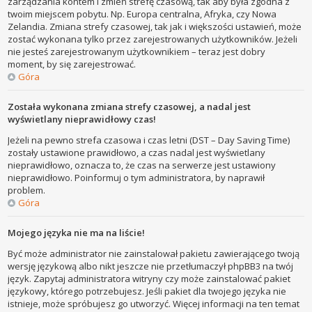
zarządzania kontem i zmień strefę czasową, tak aby była zgodna z
twoim miejscem pobytu. Np. Europa centralna, Afryka, czy Nowa
Zelandia. Zmiana strefy czasowej, tak jak i większości ustawień, może
zostać wykonana tylko przez zarejestrowanych użytkowników. Jeżeli
nie jesteś zarejestrowanym użytkownikiem – teraz jest dobry
moment, by się zarejestrować.
Góra
Została wykonana zmiana strefy czasowej, a nadal jest
wyświetlany nieprawidłowy czas!
Jeżeli na pewno strefa czasowa i czas letni (DST – Day Saving Time)
zostały ustawione prawidłowo, a czas nadal jest wyświetlany
nieprawidłowo, oznacza to, że czas na serwerze jest ustawiony
nieprawidłowo. Poinformuj o tym administratora, by naprawił
problem.
Góra
Mojego języka nie ma na liście!
Być może administrator nie zainstalował pakietu zawierającego twoją
wersję językową albo nikt jeszcze nie przetłumaczył phpBB3 na twój
język. Zapytaj administratora witryny czy może zainstalować pakiet
językowy, którego potrzebujesz. Jeśli pakiet dla twojego języka nie
istnieje, może spróbujesz go utworzyć. Więcej informacji na ten temat