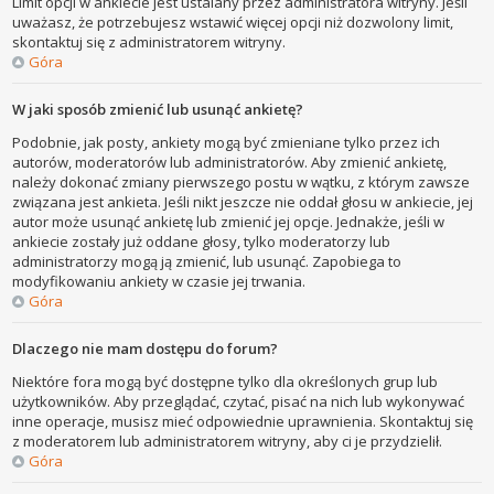
Limit opcji w ankiecie jest ustalany przez administratora witryny. Jeśli
uważasz, że potrzebujesz wstawić więcej opcji niż dozwolony limit,
skontaktuj się z administratorem witryny.
Góra
W jaki sposób zmienić lub usunąć ankietę?
Podobnie, jak posty, ankiety mogą być zmieniane tylko przez ich
autorów, moderatorów lub administratorów. Aby zmienić ankietę,
należy dokonać zmiany pierwszego postu w wątku, z którym zawsze
związana jest ankieta. Jeśli nikt jeszcze nie oddał głosu w ankiecie, jej
autor może usunąć ankietę lub zmienić jej opcje. Jednakże, jeśli w
ankiecie zostały już oddane głosy, tylko moderatorzy lub
administratorzy mogą ją zmienić, lub usunąć. Zapobiega to
modyfikowaniu ankiety w czasie jej trwania.
Góra
Dlaczego nie mam dostępu do forum?
Niektóre fora mogą być dostępne tylko dla określonych grup lub
użytkowników. Aby przeglądać, czytać, pisać na nich lub wykonywać
inne operacje, musisz mieć odpowiednie uprawnienia. Skontaktuj się
z moderatorem lub administratorem witryny, aby ci je przydzielił.
Góra