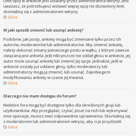
Limit opcji w ankiecie jest ustalany przez administratora witryny. Jeśli
uważasz, że potrzebujesz wstawić więcej opcji niż dozwolony limit,
skontaktuj się z administratorem witryny.
Góra
W jaki sposób zmienić lub usunąć ankietę?
Podobnie, jak posty, ankiety mogą być zmieniane tylko przez ich
autorów, moderatorów lub administratorów. Aby zmienić ankietę,
należy dokonać zmiany pierwszego postu w wątku, z którym zawsze
związana jest ankieta. Jeśli nikt jeszcze nie oddał głosu w ankiecie, jej
autor może usunąć ankietę lub zmienić jej opcje. Jednakże, jeśli w
ankiecie zostały już oddane głosy, tylko moderatorzy lub
administratorzy mogą ją zmienić, lub usunąć. Zapobiega to
modyfikowaniu ankiety w czasie jej trwania.
Góra
Dlaczego nie mam dostępu do forum?
Niektóre fora mogą być dostępne tylko dla określonych grup lub
użytkowników. Aby przeglądać, czytać, pisać na nich lub wykonywać
inne operacje, musisz mieć odpowiednie uprawnienia. Skontaktuj się
z moderatorem lub administratorem witryny, aby ci je przydzielił.
Góra