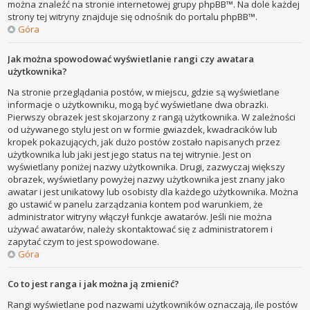
można znaleźć na stronie internetowej grupy phpBB™. Na dole każdej
strony tej witryny znajduje się odnośnik do portalu phpBB™.
Góra
Jak można spowodować wyświetlanie rangi czy awatara
użytkownika?
Na stronie przeglądania postów, w miejscu, gdzie są wyświetlane
informacje o użytkowniku, mogą być wyświetlane dwa obrazki.
Pierwszy obrazek jest skojarzony z rangą użytkownika. W zależności
od używanego stylu jest on w formie gwiazdek, kwadracików lub
kropek pokazujących, jak dużo postów zostało napisanych przez
użytkownika lub jaki jest jego status na tej witrynie. Jest on
wyświetlany poniżej nazwy użytkownika. Drugi, zazwyczaj większy
obrazek, wyświetlany powyżej nazwy użytkownika jest znany jako
awatar i jest unikatowy lub osobisty dla każdego użytkownika. Można
go ustawić w panelu zarządzania kontem pod warunkiem, że
administrator witryny włączył funkcje awatarów. Jeśli nie można
używać awatarów, należy skontaktować się z administratorem i
zapytać czym to jest spowodowane.
Góra
Co to jest ranga i jak można ją zmienić?
Rangi wyświetlane pod nazwami użytkowników oznaczają, ile postów