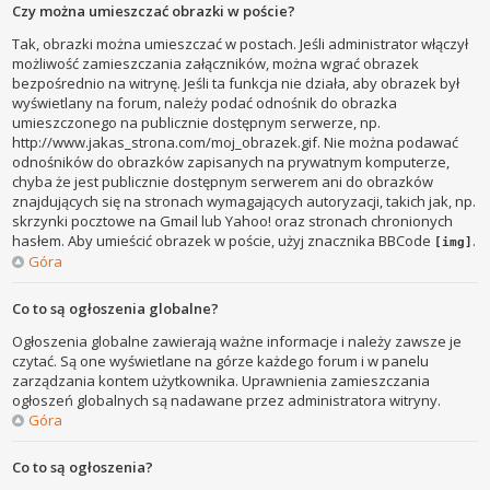
Czy można umieszczać obrazki w poście?
Tak, obrazki można umieszczać w postach. Jeśli administrator włączył
możliwość zamieszczania załączników, można wgrać obrazek
bezpośrednio na witrynę. Jeśli ta funkcja nie działa, aby obrazek był
wyświetlany na forum, należy podać odnośnik do obrazka
umieszczonego na publicznie dostępnym serwerze, np.
http://www.jakas_strona.com/moj_obrazek.gif. Nie można podawać
odnośników do obrazków zapisanych na prywatnym komputerze,
chyba że jest publicznie dostępnym serwerem ani do obrazków
znajdujących się na stronach wymagających autoryzacji, takich jak, np.
skrzynki pocztowe na Gmail lub Yahoo! oraz stronach chronionych
hasłem. Aby umieścić obrazek w poście, użyj znacznika BBCode
.
[img]
Góra
Co to są ogłoszenia globalne?
Ogłoszenia globalne zawierają ważne informacje i należy zawsze je
czytać. Są one wyświetlane na górze każdego forum i w panelu
zarządzania kontem użytkownika. Uprawnienia zamieszczania
ogłoszeń globalnych są nadawane przez administratora witryny.
Góra
Co to są ogłoszenia?