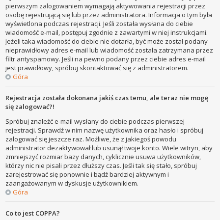
pierwszym zalogowaniem wymagają aktywowania rejestracji przez
osobę rejestrującą się lub przez administratora. Informacja o tym była
wyświetlona podczas rejestracji. Jeśli została wysłana do ciebie
wiadomość e-mail, postępuj zgodnie z zawartymi w niej instrukcjami.
Jeżeli taka wiadomość do ciebie nie dotarła, być może został podany
nieprawidłowy adres e-mail lub wiadomość została zatrzymana przez
filtr antyspamowy. Jeśli na pewno podany przez ciebie adres e-mail
jest prawidłowy, spróbuj skontaktować się z administratorem.
Góra
Rejestracja została dokonana jakiś czas temu, ale teraz nie mogę
się zalogować?!
Spróbuj znaleźć e-mail wysłany do ciebie podczas pierwszej
rejestracji. Sprawdź w nim nazwę użytkownika oraz hasło i spróbuj
zalogować się jeszcze raz. Możliwe, że z jakiegoś powodu
administrator dezaktywował lub usunął twoje konto. Wiele witryn, aby
zmniejszyć rozmiar bazy danych, cyklicznie usuwa użytkowników,
którzy nic nie pisali przez dłuższy czas. Jeśli tak się stało, spróbuj
zarejestrować się ponownie i bądź bardziej aktywnym i
zaangażowanym w dyskusje użytkownikiem.
Góra
Co to jest COPPA?