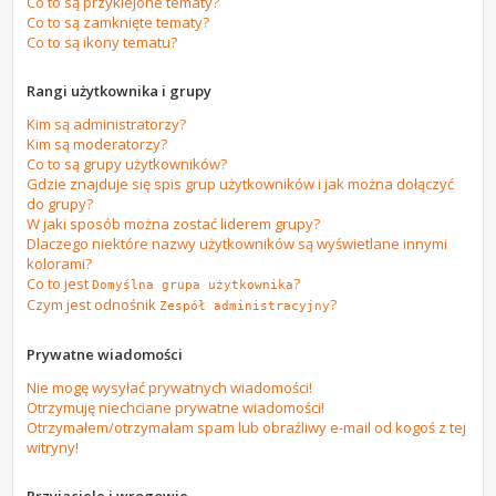
Co to są przyklejone tematy?
Co to są zamknięte tematy?
Co to są ikony tematu?
Rangi użytkownika i grupy
Kim są administratorzy?
Kim są moderatorzy?
Co to są grupy użytkowników?
Gdzie znajduje się spis grup użytkowników i jak można dołączyć
do grupy?
W jaki sposób można zostać liderem grupy?
Dlaczego niektóre nazwy użytkowników są wyświetlane innymi
kolorami?
Co to jest
?
Domyślna grupa użytkownika
Czym jest odnośnik
?
Zespół administracyjny
Prywatne wiadomości
Nie mogę wysyłać prywatnych wiadomości!
Otrzymuję niechciane prywatne wiadomości!
Otrzymałem/otrzymałam spam lub obraźliwy e-mail od kogoś z tej
witryny!