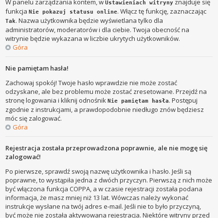
W panelu zarządzania kontem, w
znajduje się
Ustawieniach witryny
funkcja
. Włącz tę funkcję, zaznaczając
Nie pokazuj statusu online
. Nazwa użytkownika będzie wyświetlana tylko dla
Tak
administratorów, moderatorów i dla ciebie. Twoja obecność na
witrynie będzie wykazana w liczbie ukrytych użytkowników.
Góra
Nie pamiętam hasła!
Zachowaj spokój! Twoje hasło wprawdzie nie może zostać
odzyskane, ale bez problemu może zostać zresetowane. Przejdź na
stronę logowania i kliknij odnośnik
. Postępuj
Nie pamiętam hasła
zgodnie z instrukcjami, a prawdopodobnie niedługo znów będziesz
móc się zalogować.
Góra
Rejestracja została przeprowadzona poprawnie, ale nie mogę się
zalogować!
Po pierwsze, sprawdź swoją nazwę użytkownika i hasło. Jeśli są
poprawne, to wystąpiła jedna z dwóch przyczyn. Pierwszą z nich może
być włączona funkcja COPPA, a w czasie rejestracji została podana
informacja, że masz mniej niż 13 lat. Wówczas należy wykonać
instrukcje wysłane na twój adres e-mail. Jeśli nie to było przyczyną,
być może nie została aktywowana rejestracja. Niektóre witryny przed