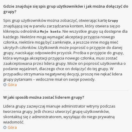
Gdzie znajduje się spis grup użytkowników i jak można dołączyć do
grupy?
Spis grup użytkowników można zobaczyć, otwierając kartę
Grupy
znajdującą się w panelu zarządzania kontem, który otwiera się po
kliknięciu odnośnika
. Nie wszystkie grupy są dostępne dla
Moje konto
każdego. Niektóre mogą wymagać akceptacji przyjęcia nowego
członka, niektóre mogą być zamknięte, a jeszcze inne mogą mieć
ukrytych członków. Użytkownik może poprosić o przyjęcie do danej
grupy, naciskając odpowiedni przycisk. Prośba o przyjęcie do grupy,
która wymaga akceptacji przyjęcia nowego członka, musi zostać
zaakceptowana przez lidera grupy. Może on poprosić użytkownika o
podanie wyjaśnień, dlaczego chce on dołączyć do tej grupy. W
przypadku otrzymania negatywnej decyzji, proszę nie nękać lidera
grupy pytaniami – widocznie miał on swoje powody.
Góra
W jaki sposób można zostać liderem grupy?
Lidera grupy zazwyczaj mianuje administrator witryny podczas
tworzenia grupy. Jeśli chcesz utworzyć grupę użytkowników,
skontaktuj się z administratorem, wysyłając do niego prywatną
wiadomość.
Góra