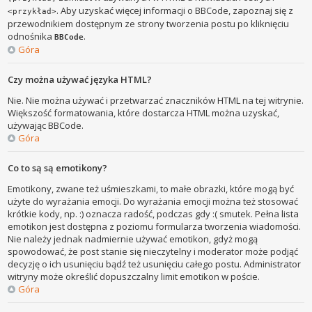
. Aby uzyskać więcej informacji o BBCode, zapoznaj się z
<przykład>
przewodnikiem dostępnym ze strony tworzenia postu po kliknięciu
odnośnika
.
BBCode
Góra
Czy można używać języka HTML?
Nie. Nie można używać i przetwarzać znaczników HTML na tej witrynie.
Większość formatowania, które dostarcza HTML można uzyskać,
używając BBCode.
Góra
Co to są są emotikony?
Emotikony, zwane też uśmieszkami, to małe obrazki, które mogą być
użyte do wyrażania emocji. Do wyrażania emocji można też stosować
krótkie kody, np. :) oznacza radość, podczas gdy :( smutek. Pełna lista
emotikon jest dostępna z poziomu formularza tworzenia wiadomości.
Nie należy jednak nadmiernie używać emotikon, gdyż mogą
spowodować, że post stanie się nieczytelny i moderator może podjąć
decyzję o ich usunięciu bądź też usunięciu całego postu. Administrator
witryny może określić dopuszczalny limit emotikon w poście.
Góra