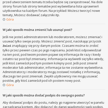
przed utworzeniem tematu trzeba będzie się zarejestrować. Na dole
strony forum lub strony tematów jest wyświetlana lista uprawnień
użytkownika na każdym forum. Na przykład: Możesz tworzyć nowe
tematy, Możesz dodawać załączniki itp.
Góra
W jaki sposób można zmienić lub usunąć post?
Jeśli nie jesteś administratorem lub moderatorem, możesz zmieniać i
usuwać tylko swoje posty. Możesz zmienić post, naciskając przycisk
znajdujący się przy danym poście. Czasami można to zrobić
Zmień
tylko przez pewien czas po jego napisaniu. Jeżeli ktoś odpowiedział
na ten post, pod twoim postem pojawi się informacja ile razy i kiedy
ostatni raz post był zmieniany. Informacja ta wyświetli się tylko wtedy,
jeśli ktoś zamieścił pod tym postem kolejny post. Jeśli post zmienił
moderator lub administrator, informacja ta nie zostanie wyświetlona.
Administratorzy i moderatorzy mogą zostawić notatkę z informacją,
dlaczego ten post zmieniali. Zwykli użytkownicy nie mogą usuwać
postów, gdy ktoś zamieścił pod ich postem nowy post.
Góra
W jaki sposób można dodać podpis do swojego postu?
Aby dodawać podpis do postu, należy go najpierw utworzyć w panelu
zarządzania kontem. Aby dołączyć do danej wiadomości swój podpis,