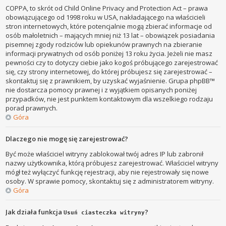
COPPA, to skrót od Child Online Privacy and Protection Act – prawa
obowiązującego od 1998 roku w USA, nakładającego na właścicieli
stron internetowych, które potencjalnie mogą zbierać informacje od
osób małoletnich – mających mniej niż 13 lat – obowiązek posiadania
pisemnej zgody rodziców lub opiekunów prawnych na zbieranie
informacji prywatnych od osób poniżej 13 roku życia. Jeżeli nie masz
pewności czy to dotyczy ciebie jako kogoś próbującego zarejestrować
się, czy strony internetowej, do której próbujesz się zarejestrować –
skontaktuj się z prawnikiem, by uzyskać wyjaśnienie. Grupa phpBB™
nie dostarcza pomocy prawnej i z wyjątkiem opisanych poniżej
przypadków, nie jest punktem kontaktowym dla wszelkiego rodzaju
porad prawnych.
Góra
Dlaczego nie mogę się zarejestrować?
Być może właściciel witryny zablokował twój adres IP lub zabronił
nazwy użytkownika, którą próbujesz zarejestrować. Właściciel witryny
mógł też wyłączyć funkcję rejestracji, aby nie rejestrowały się nowe
osoby. W sprawie pomocy, skontaktuj się z administratorem witryny.
Góra
Jak działa funkcja
?
Usuń ciasteczka witryny