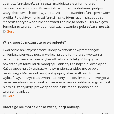
zaznacz funkcję
znajdującą się w formularzu
Dołącz podpis
tworzenia wiadomości. Możesz także domyślnie dodawać podpis do
wszystkich swoich postów, zaznaczając odpowiednią funkcję w swoim
profilu. Po uaktywnieniu tej funkcji, za każdym razem pisząc post,
możesz zdecydować o niedodawaniu do niego podpisu, usuwając w
formularzu tworzenia wiadomości zaznaczenie z pola
.
Dołącz podpis
Góra
W jaki sposób można utworzyć ankietę?
Tworzenie ankiet jest proste. Kiedy tworzysz nowy temat bądź
zmieniasz pierwszy post w wątku, na dole formularza tworzenia
tematu będziesz widzieć etykietę
. Kliknij ją i w
Utwórz ankietę
otworzonym formularzu podaj tytuł ankiety i co najmniej dwie opcje.
Każdą opcję należy wpisać w nowym wierszu widocznego pola
tekstowego. Możesz określić liczbę opcji, jakie użytkownik może
wybrać, wyznaczyć czas trwania ankiety (0 – bez limitu czasowego), a
także umożliwić użytkownikom zmianę wcześniej oddanego głosu. Jeśli
nie widzisz etykiety, prawdopodobnie nie masz uprawnień do
tworzenia ankiet.
Góra
Dlaczego nie można dodać więcej opcji ankiety?