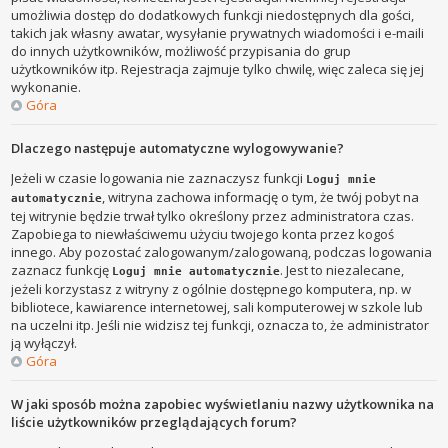
umożliwia dostęp do dodatkowych funkcji niedostępnych dla gości,
takich jak własny awatar, wysyłanie prywatnych wiadomości i e-maili
do innych użytkowników, możliwość przypisania do grup
użytkowników itp. Rejestracja zajmuje tylko chwilę, więc zaleca się jej
wykonanie.
Góra
Dlaczego następuje automatyczne wylogowywanie?
Jeżeli w czasie logowania nie zaznaczysz funkcji
Loguj mnie
, witryna zachowa informację o tym, że twój pobyt na
automatycznie
tej witrynie będzie trwał tylko określony przez administratora czas.
Zapobiega to niewłaściwemu użyciu twojego konta przez kogoś
innego. Aby pozostać zalogowanym/zalogowaną, podczas logowania
zaznacz funkcję
. Jest to niezalecane,
Loguj mnie automatycznie
jeżeli korzystasz z witryny z ogólnie dostępnego komputera, np. w
bibliotece, kawiarence internetowej, sali komputerowej w szkole lub
na uczelni itp. Jeśli nie widzisz tej funkcji, oznacza to, że administrator
ją wyłączył.
Góra
W jaki sposób można zapobiec wyświetlaniu nazwy użytkownika na
liście użytkowników przeglądających forum?