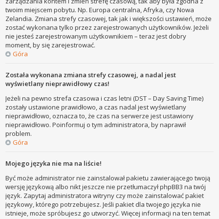
zarządzania kontem i zmień strefę czasową, tak aby była zgodna z
twoim miejscem pobytu. Np. Europa centralna, Afryka, czy Nowa
Zelandia. Zmiana strefy czasowej, tak jak i większości ustawień, może
zostać wykonana tylko przez zarejestrowanych użytkowników. Jeżeli
nie jesteś zarejestrowanym użytkownikiem – teraz jest dobry
moment, by się zarejestrować.
Góra
Została wykonana zmiana strefy czasowej, a nadal jest
wyświetlany nieprawidłowy czas!
Jeżeli na pewno strefa czasowa i czas letni (DST – Day Saving Time)
zostały ustawione prawidłowo, a czas nadal jest wyświetlany
nieprawidłowo, oznacza to, że czas na serwerze jest ustawiony
nieprawidłowo. Poinformuj o tym administratora, by naprawił
problem.
Góra
Mojego języka nie ma na liście!
Być może administrator nie zainstalował pakietu zawierającego twoją
wersję językową albo nikt jeszcze nie przetłumaczył phpBB3 na twój
język. Zapytaj administratora witryny czy może zainstalować pakiet
językowy, którego potrzebujesz. Jeśli pakiet dla twojego języka nie
istnieje, może spróbujesz go utworzyć. Więcej informacji na ten temat