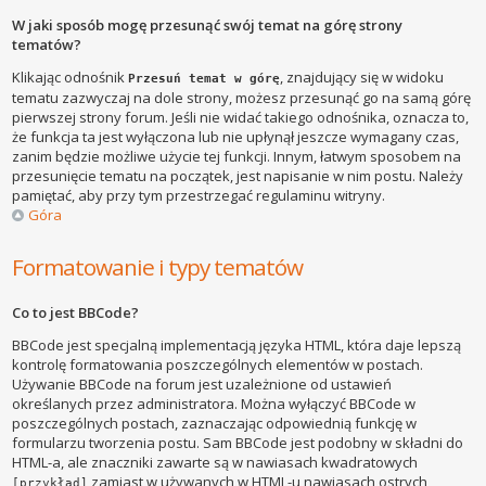
W jaki sposób mogę przesunąć swój temat na górę strony
tematów?
Klikając odnośnik
, znajdujący się w widoku
Przesuń temat w górę
tematu zazwyczaj na dole strony, możesz przesunąć go na samą górę
pierwszej strony forum. Jeśli nie widać takiego odnośnika, oznacza to,
że funkcja ta jest wyłączona lub nie upłynął jeszcze wymagany czas,
zanim będzie możliwe użycie tej funkcji. Innym, łatwym sposobem na
przesunięcie tematu na początek, jest napisanie w nim postu. Należy
pamiętać, aby przy tym przestrzegać regulaminu witryny.
Góra
Formatowanie i typy tematów
Co to jest BBCode?
BBCode jest specjalną implementacją języka HTML, która daje lepszą
kontrolę formatowania poszczególnych elementów w postach.
Używanie BBCode na forum jest uzależnione od ustawień
określanych przez administratora. Można wyłączyć BBCode w
poszczególnych postach, zaznaczając odpowiednią funkcję w
formularzu tworzenia postu. Sam BBCode jest podobny w składni do
HTML-a, ale znaczniki zawarte są w nawiasach kwadratowych
zamiast w używanych w HTML-u nawiasach ostrych
[przykład]