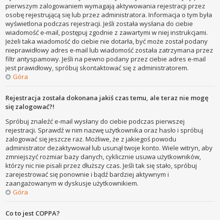
pierwszym zalogowaniem wymagają aktywowania rejestracji przez
osobę rejestrującą się lub przez administratora. Informacja o tym była
wyświetlona podczas rejestracji. Jeśli została wysłana do ciebie
wiadomość e-mail, postępuj zgodnie z zawartymi w niej instrukcjami.
Jeżeli taka wiadomość do ciebie nie dotarła, być może został podany
nieprawidłowy adres e-mail lub wiadomość została zatrzymana przez
filtr antyspamowy. Jeśli na pewno podany przez ciebie adres e-mail
jest prawidłowy, spróbuj skontaktować się z administratorem.
Góra
Rejestracja została dokonana jakiś czas temu, ale teraz nie mogę
się zalogować?!
Spróbuj znaleźć e-mail wysłany do ciebie podczas pierwszej
rejestracji. Sprawdź w nim nazwę użytkownika oraz hasło i spróbuj
zalogować się jeszcze raz. Możliwe, że z jakiegoś powodu
administrator dezaktywował lub usunął twoje konto. Wiele witryn, aby
zmniejszyć rozmiar bazy danych, cyklicznie usuwa użytkowników,
którzy nic nie pisali przez dłuższy czas. Jeśli tak się stało, spróbuj
zarejestrować się ponownie i bądź bardziej aktywnym i
zaangażowanym w dyskusje użytkownikiem.
Góra
Co to jest COPPA?