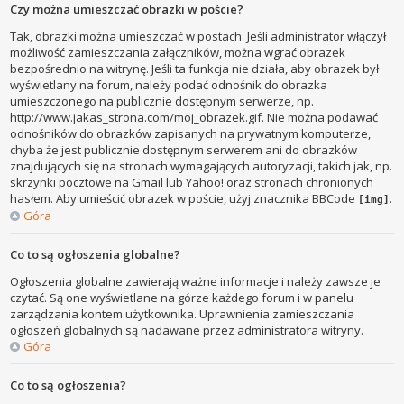
Czy można umieszczać obrazki w poście?
Tak, obrazki można umieszczać w postach. Jeśli administrator włączył
możliwość zamieszczania załączników, można wgrać obrazek
bezpośrednio na witrynę. Jeśli ta funkcja nie działa, aby obrazek był
wyświetlany na forum, należy podać odnośnik do obrazka
umieszczonego na publicznie dostępnym serwerze, np.
http://www.jakas_strona.com/moj_obrazek.gif. Nie można podawać
odnośników do obrazków zapisanych na prywatnym komputerze,
chyba że jest publicznie dostępnym serwerem ani do obrazków
znajdujących się na stronach wymagających autoryzacji, takich jak, np.
skrzynki pocztowe na Gmail lub Yahoo! oraz stronach chronionych
hasłem. Aby umieścić obrazek w poście, użyj znacznika BBCode
.
[img]
Góra
Co to są ogłoszenia globalne?
Ogłoszenia globalne zawierają ważne informacje i należy zawsze je
czytać. Są one wyświetlane na górze każdego forum i w panelu
zarządzania kontem użytkownika. Uprawnienia zamieszczania
ogłoszeń globalnych są nadawane przez administratora witryny.
Góra
Co to są ogłoszenia?