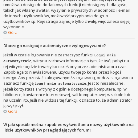
umożliwia dostęp do dodatkowych funkcji niedostępnych dla gości,
takich jak własny awatar, wysyłanie prywatnych wiadomości i e-maili
do innych użytkowników, możliwość przypisania do grup
użytkowników itp. Rejestracja zajmuje tylko chwilę, więc zaleca się jej
wykonanie.
Góra
Dlaczego następuje automatyczne wylogowywanie?
Jeżeli w czasie logowania nie zaznaczysz funkcji
Loguj mnie
, witryna zachowa informację o tym, że twój pobyt na
automatycznie
tej witrynie będzie trwał tylko określony przez administratora czas.
Zapobiega to niewłaściwemu użyciu twojego konta przez kogoś
innego. Aby pozostać zalogowanym/zalogowaną, podczas logowania
zaznacz funkcję
. Jest to niezalecane,
Loguj mnie automatycznie
jeżeli korzystasz z witryny z ogólnie dostępnego komputera, np. w
bibliotece, kawiarence internetowej, sali komputerowej w szkole lub
na uczelni itp. Jeśli nie widzisz tej funkcji, oznacza to, że administrator
ją wyłączył.
Góra
W jaki sposób można zapobiec wyświetlaniu nazwy użytkownika na
liście użytkowników przeglądających forum?