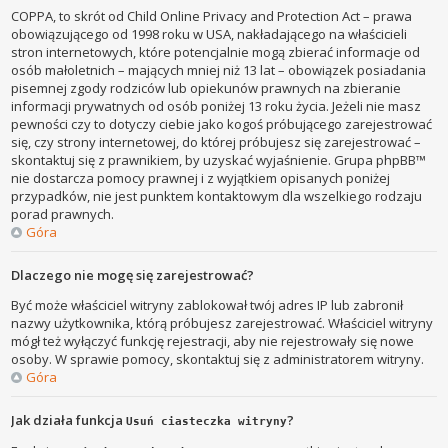
COPPA, to skrót od Child Online Privacy and Protection Act – prawa
obowiązującego od 1998 roku w USA, nakładającego na właścicieli
stron internetowych, które potencjalnie mogą zbierać informacje od
osób małoletnich – mających mniej niż 13 lat – obowiązek posiadania
pisemnej zgody rodziców lub opiekunów prawnych na zbieranie
informacji prywatnych od osób poniżej 13 roku życia. Jeżeli nie masz
pewności czy to dotyczy ciebie jako kogoś próbującego zarejestrować
się, czy strony internetowej, do której próbujesz się zarejestrować –
skontaktuj się z prawnikiem, by uzyskać wyjaśnienie. Grupa phpBB™
nie dostarcza pomocy prawnej i z wyjątkiem opisanych poniżej
przypadków, nie jest punktem kontaktowym dla wszelkiego rodzaju
porad prawnych.
Góra
Dlaczego nie mogę się zarejestrować?
Być może właściciel witryny zablokował twój adres IP lub zabronił
nazwy użytkownika, którą próbujesz zarejestrować. Właściciel witryny
mógł też wyłączyć funkcję rejestracji, aby nie rejestrowały się nowe
osoby. W sprawie pomocy, skontaktuj się z administratorem witryny.
Góra
Jak działa funkcja
?
Usuń ciasteczka witryny