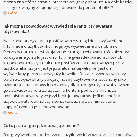
można znaleźć na stronie internetowej grupy phpBB™. Na dole każdej
strony tej witryny znajduje się odnośnik do portalu phpBB™.
Góra
Jak można spowodować wyświetlanie rangi czy awatara
użytkownika?
Na stronie przeglądania postów, w miejscu, gdzie są wyświetlane
informacje o użytkowniku, mogą być wyświetlane dwa obrazki.
Pierwszy obrazek jest skojarzony z rangą użytkownika. W zależności
od używanego stylu jest on w formie gwiazdek, kwadracików lub
kropek pokazujących, jak dużo postów zostało napisanych przez
użytkownika lub jaki jest jego status na tej witrynie. Jest on
wyświetlany poniżej nazwy użytkownika. Drugi, zazwyczaj większy
obrazek, wyświetlany powyżej nazwy użytkownika jest znany jako
awatar i jest unikatowy lub osobisty dla każdego użytkownika. Można
go ustawić w panelu zarządzania kontem pod warunkiem, że
administrator witryny włączył funkcje awatarów. Jeśli nie można
używać awatarów, należy skontaktować się z administratorem i
zapytać czym to jest spowodowane.
Góra
Co to jest ranga i jak można ją zmienić?
Rangi wyświetlane pod nazwami użytkowników oznaczają, ile postów