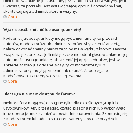
Limit opcji w ankiecie jest ustalany przez administratora witryny. Jeśli
uważasz, że potrzebujesz wstawić więcej opcji niż dozwolony limit,
skontaktuj się z administratorem witryny.
Góra
W jaki sposób zmienić lub usunąć ankietę?
Podobnie, jak posty, ankiety mogą być zmieniane tylko przez ich
autorów, moderatorów lub administratorów. Aby zmienić ankietę,
należy dokonać zmiany pierwszego postu w wątku, z którym zawsze
związana jest ankieta. Jeśli nikt jeszcze nie oddał głosu w ankiecie, jej
autor może usunąć ankietę lub zmienić jej opcje. Jednakże, jeśli w
ankiecie zostały już oddane głosy, tylko moderatorzy lub
administratorzy mogą ją zmienić, lub usunąć. Zapobiega to
modyfikowaniu ankiety w czasie jej trwania.
Góra
Dlaczego nie mam dostępu do forum?
Niektóre fora mogą być dostępne tylko dla określonych grup lub
użytkowników. Aby przeglądać, czytać, pisać na nich lub wykonywać
inne operacje, musisz mieć odpowiednie uprawnienia. Skontaktuj się
z moderatorem lub administratorem witryny, aby ci je przydzielił.
Góra