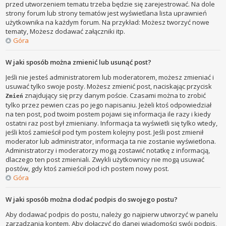
przed utworzeniem tematu trzeba będzie się zarejestrować. Na dole
strony forum lub strony tematów jest wyświetlana lista uprawnień
użytkownika na każdym forum. Na przykład: Możesz tworzyć nowe
tematy, Możesz dodawać załączniki itp.
Góra
W jaki sposób można zmienić lub usunąć post?
Jeśli nie jesteś administratorem lub moderatorem, możesz zmieniać i
usuwać tylko swoje posty. Możesz zmienić post, naciskając przycisk
znajdujący się przy danym poście. Czasami można to zrobić
Zmień
tylko przez pewien czas po jego napisaniu. Jeżeli ktoś odpowiedział
na ten post, pod twoim postem pojawi się informacja ile razy i kiedy
ostatni raz post był zmieniany. Informacja ta wyświetli się tylko wtedy,
jeśli ktoś zamieścił pod tym postem kolejny post. Jeśli post zmienił
moderator lub administrator, informacja ta nie zostanie wyświetlona.
Administratorzy i moderatorzy mogą zostawić notatkę z informacją,
dlaczego ten post zmieniali. Zwykli użytkownicy nie mogą usuwać
postów, gdy ktoś zamieścił pod ich postem nowy post.
Góra
W jaki sposób można dodać podpis do swojego postu?
Aby dodawać podpis do postu, należy go najpierw utworzyć w panelu
zarządzania kontem. Aby dołączyć do danej wiadomości swój podpis,