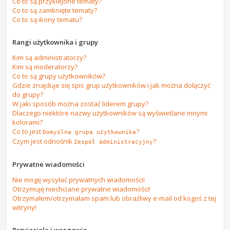
Co to są przyklejone tematy?
Co to są zamknięte tematy?
Co to są ikony tematu?
Rangi użytkownika i grupy
Kim są administratorzy?
Kim są moderatorzy?
Co to są grupy użytkowników?
Gdzie znajduje się spis grup użytkowników i jak można dołączyć
do grupy?
W jaki sposób można zostać liderem grupy?
Dlaczego niektóre nazwy użytkowników są wyświetlane innymi
kolorami?
Co to jest
?
Domyślna grupa użytkownika
Czym jest odnośnik
?
Zespół administracyjny
Prywatne wiadomości
Nie mogę wysyłać prywatnych wiadomości!
Otrzymuję niechciane prywatne wiadomości!
Otrzymałem/otrzymałam spam lub obraźliwy e-mail od kogoś z tej
witryny!