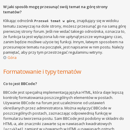
W jaki sposób mogę przesunąć swój temat na górę strony
tematów?
Klikając odnośnik
, znajdujący się w widoku
Przesuń temat w górę
tematu zazwyczaj na dole strony, możesz przesunąć go na samą górę
pierwszej strony forum. Jeśli nie widać takiego odnośnika, oznacza to,
że funkcja ta jest wyłączona lub nie upłynął jeszcze wymagany czas,
zanim będzie możliwe użycie tej funkcji. Innym, łatwym sposobem na
przesunięcie tematu na początek, jest napisanie w nim postu. Należy
pamiętać, aby przy tym przestrzegać regulaminu witryny.
Góra
Formatowanie i typy tematów
Co to jest BBCode?
BBCode jest specjalną implementacją języka HTML, która daje lepszą
kontrolę formatowania poszczególnych elementów w postach.
Używanie BBCode na forum jest uzależnione od ustawień
określanych przez administratora. Można wyłączyć BBCode w
poszczególnych postach, zaznaczając odpowiednią funkcję w
formularzu tworzenia postu. Sam BBCode jest podobny w składni do
HTML-a, ale znaczniki zawarte są w nawiasach kwadratowych
zamiast w używanych w HTML-u nawiasach ostrych
[przykład]