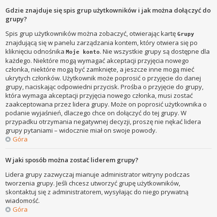
Gdzie znajduje się spis grup użytkowników i jak można dołączyć do
grupy?
Spis grup użytkowników można zobaczyć, otwierając kartę
Grupy
znajdującą się w panelu zarządzania kontem, który otwiera się po
kliknięciu odnośnika
. Nie wszystkie grupy są dostępne dla
Moje konto
każdego. Niektóre mogą wymagać akceptacji przyjęcia nowego
członka, niektóre mogą być zamknięte, a jeszcze inne mogą mieć
ukrytych członków. Użytkownik może poprosić o przyjęcie do danej
grupy, naciskając odpowiedni przycisk. Prośba o przyjęcie do grupy,
która wymaga akceptacji przyjęcia nowego członka, musi zostać
zaakceptowana przez lidera grupy. Może on poprosić użytkownika o
podanie wyjaśnień, dlaczego chce on dołączyć do tej grupy. W
przypadku otrzymania negatywnej decyzji, proszę nie nękać lidera
grupy pytaniami – widocznie miał on swoje powody.
Góra
W jaki sposób można zostać liderem grupy?
Lidera grupy zazwyczaj mianuje administrator witryny podczas
tworzenia grupy. Jeśli chcesz utworzyć grupę użytkowników,
skontaktuj się z administratorem, wysyłając do niego prywatną
wiadomość.
Góra