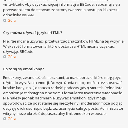
. Aby uzyskać więcej informacji o BBCode, zapoznaj się z
<przykład>
przewodnikiem dostępnym ze strony tworzenia postu po kliknięciu
odnośnika
.
BBCode
Góra
Czy można używać języka HTML?
Nie. Nie można używać i przetwarzać znaczników HTML na tej witrynie.
Większość formatowania, które dostarcza HTML można uzyskać,
używając BBCode.
Góra
Co to są są emotikony?
Emotikony, zwane też uśmieszkami, to małe obrazki, które mogą być
użyte do wyrażania emocji. Do wyrażania emocji można też stosować
krótkie kody, np. :) oznacza radość, podczas gdy :( smutek. Pełna lista
emotikon jest dostępna z poziomu formularza tworzenia wiadomości.
Nie należy jednak nadmiernie używać emotikon, gdyż mogą
spowodować, że post stanie się nieczytelny i moderator może podjąć
decyzję o ich usunięciu bądź też usunięciu całego postu. Administrator
witryny może określić dopuszczalny limit emotikon w poście.
Góra