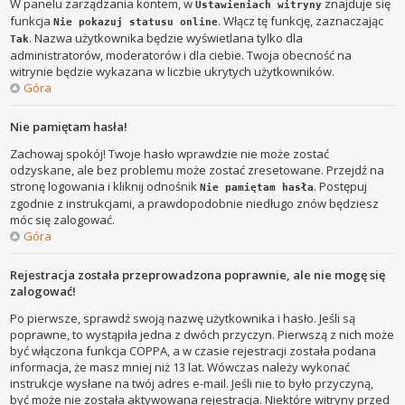
W panelu zarządzania kontem, w
znajduje się
Ustawieniach witryny
funkcja
. Włącz tę funkcję, zaznaczając
Nie pokazuj statusu online
. Nazwa użytkownika będzie wyświetlana tylko dla
Tak
administratorów, moderatorów i dla ciebie. Twoja obecność na
witrynie będzie wykazana w liczbie ukrytych użytkowników.
Góra
Nie pamiętam hasła!
Zachowaj spokój! Twoje hasło wprawdzie nie może zostać
odzyskane, ale bez problemu może zostać zresetowane. Przejdź na
stronę logowania i kliknij odnośnik
. Postępuj
Nie pamiętam hasła
zgodnie z instrukcjami, a prawdopodobnie niedługo znów będziesz
móc się zalogować.
Góra
Rejestracja została przeprowadzona poprawnie, ale nie mogę się
zalogować!
Po pierwsze, sprawdź swoją nazwę użytkownika i hasło. Jeśli są
poprawne, to wystąpiła jedna z dwóch przyczyn. Pierwszą z nich może
być włączona funkcja COPPA, a w czasie rejestracji została podana
informacja, że masz mniej niż 13 lat. Wówczas należy wykonać
instrukcje wysłane na twój adres e-mail. Jeśli nie to było przyczyną,
być może nie została aktywowana rejestracja. Niektóre witryny przed