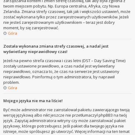
zarządzania kontem i zmień strefę czasową, tak aby była zgodna z
twoim miejscem pobytu. Np. Europa centralna, Afryka, czy Nowa
Zelandia. Zmiana strefy czasowej, tak jak i większości ustawień, może
zostać wykonana tylko przez zarejestrowanych użytkowników. Jeżeli
nie jesteś zarejestrowanym użytkownikiem – teraz jest dobry
moment, by się zarejestrować.
Góra
Została wykonana zmiana strefy czasowej, a nadal jest
wyświetlany nieprawidłowy czas!
Jeżeli na pewno strefa czasowa i czas letni (DST – Day Saving Time)
zostały ustawione prawidłowo, a czas nadal jest wyświetlany
nieprawidłowo, oznacza to, że czas na serwerze jest ustawiony
nieprawidłowo. Poinformuj o tym administratora, by naprawił
problem.
Góra
Mojego języka nie ma na liście!
Być może administrator nie zainstalował pakietu zawierającego twoją
wersję językową albo nikt jeszcze nie przetłumaczył phpBB3 na twój
język. Zapytaj administratora witryny czy może zainstalować pakiet
językowy, którego potrzebujesz. Jeśli pakiet dla twojego języka nie
istnieje, może spróbujesz go utworzyć. Więcej informacji na ten temat