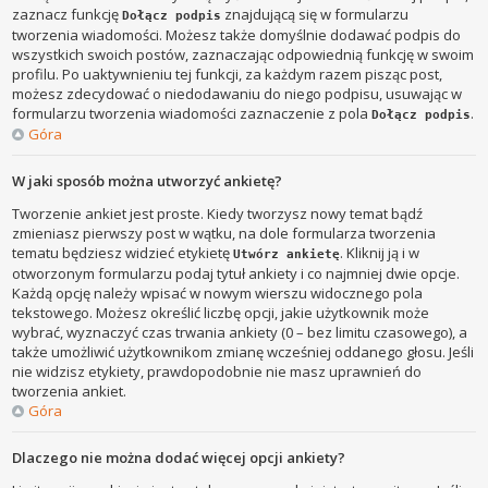
zaznacz funkcję
znajdującą się w formularzu
Dołącz podpis
tworzenia wiadomości. Możesz także domyślnie dodawać podpis do
wszystkich swoich postów, zaznaczając odpowiednią funkcję w swoim
profilu. Po uaktywnieniu tej funkcji, za każdym razem pisząc post,
możesz zdecydować o niedodawaniu do niego podpisu, usuwając w
formularzu tworzenia wiadomości zaznaczenie z pola
.
Dołącz podpis
Góra
W jaki sposób można utworzyć ankietę?
Tworzenie ankiet jest proste. Kiedy tworzysz nowy temat bądź
zmieniasz pierwszy post w wątku, na dole formularza tworzenia
tematu będziesz widzieć etykietę
. Kliknij ją i w
Utwórz ankietę
otworzonym formularzu podaj tytuł ankiety i co najmniej dwie opcje.
Każdą opcję należy wpisać w nowym wierszu widocznego pola
tekstowego. Możesz określić liczbę opcji, jakie użytkownik może
wybrać, wyznaczyć czas trwania ankiety (0 – bez limitu czasowego), a
także umożliwić użytkownikom zmianę wcześniej oddanego głosu. Jeśli
nie widzisz etykiety, prawdopodobnie nie masz uprawnień do
tworzenia ankiet.
Góra
Dlaczego nie można dodać więcej opcji ankiety?