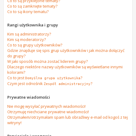
Co to są przyklejone tematy?
Co to są zamknięte tematy?
Co to są ikony tematu?
Rangi użytkownika i grupy
Kim są administratorzy?
Kim są moderatorzy?
Co to są grupy użytkowników?
Gdzie znajduje się spis grup użytkowników i jak można dołączyć
do grupy?
W jaki sposób można zostać liderem grupy?
Dlaczego niektóre nazwy użytkowników są wyświetlane innymi
kolorami?
Co to jest
?
Domyślna grupa użytkownika
Czym jest odnośnik
?
Zespół administracyjny
Prywatne wiadomości
Nie mogę wysyłać prywatnych wiadomości!
Otrzymuję niechciane prywatne wiadomości!
Otrzymałem/otrzymałam spam lub obraźliwy e-mail od kogoś z tej
witryny!