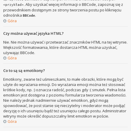
. Aby uzyskać więcej informacji o BBCode, zapoznaj się z
<przykład>
przewodnikiem dostępnym ze strony tworzenia postu po kliknięciu
odnośnika
.
BBCode
Góra
Czy można używać języka HTML?
Nie. Nie można używać i przetwarzać znaczników HTML na tej witrynie.
Większość formatowania, które dostarcza HTML można uzyskać,
używając BBCode.
Góra
Co to są są emotikony?
Emotikony, zwane też uśmieszkami, to małe obrazki, które mogą być
użyte do wyrażania emocji. Do wyrażania emocji można też stosować
krótkie kody, np. :) oznacza radość, podczas gdy :( smutek. Pełna lista
emotikon jest dostępna z poziomu formularza tworzenia wiadomości.
Nie należy jednak nadmiernie używać emotikon, gdyż mogą
spowodować, że post stanie się nieczytelny i moderator może podjąć
decyzję o ich usunięciu bądź też usunięciu całego postu. Administrator
witryny może określić dopuszczalny limit emotikon w poście.
Góra