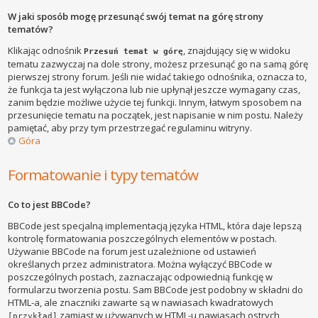
W jaki sposób mogę przesunąć swój temat na górę strony
tematów?
Klikając odnośnik
, znajdujący się w widoku
Przesuń temat w górę
tematu zazwyczaj na dole strony, możesz przesunąć go na samą górę
pierwszej strony forum. Jeśli nie widać takiego odnośnika, oznacza to,
że funkcja ta jest wyłączona lub nie upłynął jeszcze wymagany czas,
zanim będzie możliwe użycie tej funkcji. Innym, łatwym sposobem na
przesunięcie tematu na początek, jest napisanie w nim postu. Należy
pamiętać, aby przy tym przestrzegać regulaminu witryny.
Góra
Formatowanie i typy tematów
Co to jest BBCode?
BBCode jest specjalną implementacją języka HTML, która daje lepszą
kontrolę formatowania poszczególnych elementów w postach.
Używanie BBCode na forum jest uzależnione od ustawień
określanych przez administratora. Można wyłączyć BBCode w
poszczególnych postach, zaznaczając odpowiednią funkcję w
formularzu tworzenia postu. Sam BBCode jest podobny w składni do
HTML-a, ale znaczniki zawarte są w nawiasach kwadratowych
zamiast w używanych w HTML-u nawiasach ostrych
[przykład]