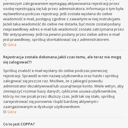
pierwszym zalogowaniem wymagają aktywowania rejestracji przez
osobę rejestrującą się lub przez administratora. Informacja o tym była
wyświetlona podczas rejestracji. Jeśli została wysłana do ciebie
wiadomość e-mail, postępuj zgodnie z zawartymi w niej instrukcjami.
Jeżeli taka wiadomość do ciebie nie dotarła, być może został podany
nieprawidłowy adres e-mail lub wiadomość została zatrzymana przez
filtr antyspamowy. Jeśli na pewno podany przez ciebie adres e-mail
jest prawidłowy, spróbuj skontaktować się z administratorem.
Góra
Rejestracja została dokonana jakiś czas temu, ale teraz nie mogę
się zalogować?!
Spróbuj znaleźć e-mail wysłany do ciebie podczas pierwszej
rejestracji. Sprawdź w nim nazwę użytkownika oraz hasło i spróbuj
zalogować się jeszcze raz. Możliwe, że z jakiegoś powodu
administrator dezaktywował lub usunął twoje konto. Wiele witryn, aby
zmniejszyć rozmiar bazy danych, cyklicznie usuwa użytkowników,
którzy nic nie pisali przez dłuższy czas. Jeśli tak się stało, spróbuj
zarejestrować się ponownie i bądź bardziej aktywnym i
zaangażowanym w dyskusje użytkownikiem.
Góra
Co to jest COPPA?