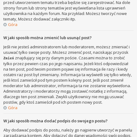
przed utworzeniem tematu trzeba będzie się zarejestrować. Na dole
strony forum lub strony tematów jest wyświetlana lista uprawnień
użytkownika na każdym forum. Na przykład: Możesz tworzyć nowe
tematy, Możesz dodawać załączniki itp.
Góra
W jaki sposób można zmienić lub usunąć post?
Jeśli nie jesteś administratorem lub moderatorem, możesz zmieniać i
usuwać tylko swoje posty. Możesz zmienić post, naciskając przycisk
znajdujący się przy danym poście. Czasami można to zrobić
Zmień
tylko przez pewien czas po jego napisaniu. Jeżeli ktoś odpowiedział
na ten post, pod twoim postem pojawi się informacja ile razy i kiedy
ostatni raz post był zmieniany. Informacja ta wyświetli się tylko wtedy,
jeśli ktoś zamieścił pod tym postem kolejny post. Jeśli post zmienił
moderator lub administrator, informacja ta nie zostanie wyświetlona.
Administratorzy i moderatorzy mogą zostawić notatkę z informacją,
dlaczego ten post zmieniali. Zwykli użytkownicy nie mogą usuwać
postów, gdy ktoś zamieścił pod ich postem nowy post.
Góra
W jaki sposób można dodać podpis do swojego postu?
Aby dodawać podpis do postu, należy go najpierw utworzyć w panelu
zarządzania kontem. Aby dołączyć do danej wiadomości swój podpis,