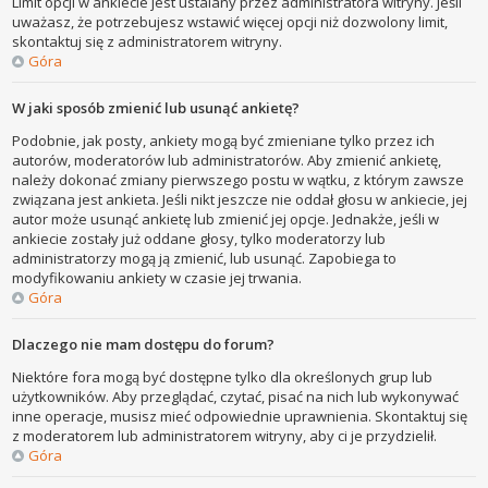
Limit opcji w ankiecie jest ustalany przez administratora witryny. Jeśli
uważasz, że potrzebujesz wstawić więcej opcji niż dozwolony limit,
skontaktuj się z administratorem witryny.
Góra
W jaki sposób zmienić lub usunąć ankietę?
Podobnie, jak posty, ankiety mogą być zmieniane tylko przez ich
autorów, moderatorów lub administratorów. Aby zmienić ankietę,
należy dokonać zmiany pierwszego postu w wątku, z którym zawsze
związana jest ankieta. Jeśli nikt jeszcze nie oddał głosu w ankiecie, jej
autor może usunąć ankietę lub zmienić jej opcje. Jednakże, jeśli w
ankiecie zostały już oddane głosy, tylko moderatorzy lub
administratorzy mogą ją zmienić, lub usunąć. Zapobiega to
modyfikowaniu ankiety w czasie jej trwania.
Góra
Dlaczego nie mam dostępu do forum?
Niektóre fora mogą być dostępne tylko dla określonych grup lub
użytkowników. Aby przeglądać, czytać, pisać na nich lub wykonywać
inne operacje, musisz mieć odpowiednie uprawnienia. Skontaktuj się
z moderatorem lub administratorem witryny, aby ci je przydzielił.
Góra