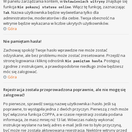
W panelu zarządzania kontem, w
znajduje się
Ustawieniach witryny
funkcja
. Włącz tę funkcję, zaznaczając
Nie pokazuj statusu online
. Nazwa użytkownika będzie wyświetlana tylko dla
Tak
administratorów, moderatorów i dla ciebie. Twoja obecność na
witrynie będzie wykazana w liczbie ukrytych użytkowników.
Góra
Nie pamiętam hasła!
Zachowaj spokój! Twoje hasło wprawdzie nie może zostać
odzyskane, ale bez problemu może zostać zresetowane. Przejdź na
stronę logowania i kliknij odnośnik
. Postępuj
Nie pamiętam hasła
zgodnie z instrukcjami, a prawdopodobnie niedługo znów będziesz
móc się zalogować.
Góra
Rejestracja została przeprowadzona poprawnie, ale nie mogę się
zalogować!
Po pierwsze, sprawdź swoją nazwę użytkownika i hasło. Jeśli są
poprawne, to wystąpiła jedna z dwóch przyczyn. Pierwszą z nich może
być włączona funkcja COPPA, a w czasie rejestracji została podana
informacja, że masz mniej niż 13 lat. Wówczas należy wykonać
instrukcje wysłane na twój adres e-mail. Jeśli nie to było przyczyną,
być może nie została aktywowana rejestracja. Niektóre witryny przed