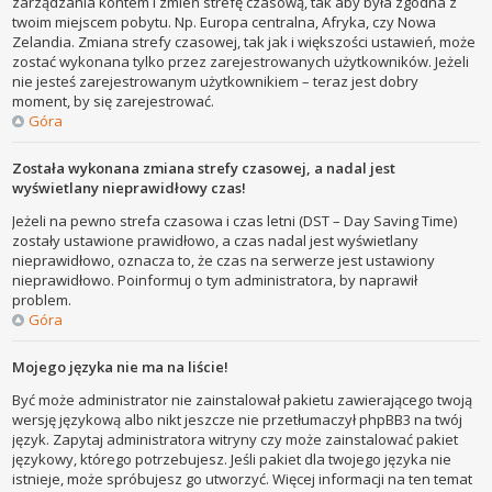
zarządzania kontem i zmień strefę czasową, tak aby była zgodna z
twoim miejscem pobytu. Np. Europa centralna, Afryka, czy Nowa
Zelandia. Zmiana strefy czasowej, tak jak i większości ustawień, może
zostać wykonana tylko przez zarejestrowanych użytkowników. Jeżeli
nie jesteś zarejestrowanym użytkownikiem – teraz jest dobry
moment, by się zarejestrować.
Góra
Została wykonana zmiana strefy czasowej, a nadal jest
wyświetlany nieprawidłowy czas!
Jeżeli na pewno strefa czasowa i czas letni (DST – Day Saving Time)
zostały ustawione prawidłowo, a czas nadal jest wyświetlany
nieprawidłowo, oznacza to, że czas na serwerze jest ustawiony
nieprawidłowo. Poinformuj o tym administratora, by naprawił
problem.
Góra
Mojego języka nie ma na liście!
Być może administrator nie zainstalował pakietu zawierającego twoją
wersję językową albo nikt jeszcze nie przetłumaczył phpBB3 na twój
język. Zapytaj administratora witryny czy może zainstalować pakiet
językowy, którego potrzebujesz. Jeśli pakiet dla twojego języka nie
istnieje, może spróbujesz go utworzyć. Więcej informacji na ten temat