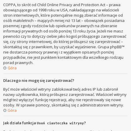
COPPA, to skrót od Child Online Privacy and Protection Act – prawa
obowiązującego od 1998 roku w USA, nakładającego na właścicieli
stron internetowych, które potencjalnie mogą zbierać informacje od
osób małoletnich – mających mniej niż 13 lat – obowiązek posiadania
pisemnej zgody rodziców lub opiekunów prawnych na zbieranie
informacji prywatnych od osób poniżej 13 roku życia. Jeżeli nie masz
pewności czy to dotyczy ciebie jako kogoś próbującego zarejestrować
się, czy strony internetowej, do której próbujesz się zarejestrować –
skontaktuj się z prawnikiem, by uzyskać wyjaśnienie. Grupa phpBB™
nie dostarcza pomocy prawnej i z wyjątkiem opisanych poniżej
przypadków, nie jest punktem kontaktowym dla wszelkiego rodzaju
porad prawnych.
Góra
Dlaczego nie mogę się zarejestrować?
Być może właściciel witryny zablokował twój adres IP lub zabronił
nazwy użytkownika, którą próbujesz zarejestrować. Właściciel witryny
mógł też wyłączyć funkcję rejestracji, aby nie rejestrowały się nowe
osoby. W sprawie pomocy, skontaktuj się z administratorem witryny.
Góra
Jak działa funkcja
?
Usuń ciasteczka witryny