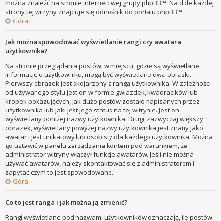
można znaleźć na stronie internetowej grupy phpBB™. Na dole każdej
strony tej witryny znajduje się odnośnik do portalu phpBB™.
Góra
Jak można spowodować wyświetlanie rangi czy awatara
użytkownika?
Na stronie przeglądania postów, w miejscu, gdzie są wyświetlane
informacje o użytkowniku, mogą być wyświetlane dwa obrazki.
Pierwszy obrazek jest skojarzony z rangą użytkownika. W zależności
od używanego stylu jest on w formie gwiazdek, kwadracików lub
kropek pokazujących, jak dużo postów zostało napisanych przez
użytkownika lub jaki jest jego status na tej witrynie. Jest on
wyświetlany poniżej nazwy użytkownika. Drugi, zazwyczaj większy
obrazek, wyświetlany powyżej nazwy użytkownika jest znany jako
awatar i jest unikatowy lub osobisty dla każdego użytkownika. Można
go ustawić w panelu zarządzania kontem pod warunkiem, że
administrator witryny włączył funkcje awatarów. Jeśli nie można
używać awatarów, należy skontaktować się z administratorem i
zapytać czym to jest spowodowane.
Góra
Co to jest ranga i jak można ją zmienić?
Rangi wyświetlane pod nazwami użytkowników oznaczają, ile postów