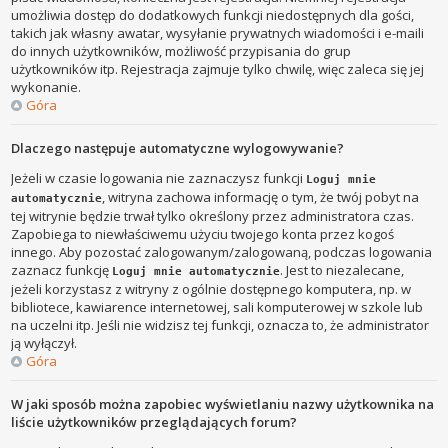
umożliwia dostęp do dodatkowych funkcji niedostępnych dla gości,
takich jak własny awatar, wysyłanie prywatnych wiadomości i e-maili
do innych użytkowników, możliwość przypisania do grup
użytkowników itp. Rejestracja zajmuje tylko chwilę, więc zaleca się jej
wykonanie.
Góra
Dlaczego następuje automatyczne wylogowywanie?
Jeżeli w czasie logowania nie zaznaczysz funkcji
Loguj mnie
, witryna zachowa informację o tym, że twój pobyt na
automatycznie
tej witrynie będzie trwał tylko określony przez administratora czas.
Zapobiega to niewłaściwemu użyciu twojego konta przez kogoś
innego. Aby pozostać zalogowanym/zalogowaną, podczas logowania
zaznacz funkcję
. Jest to niezalecane,
Loguj mnie automatycznie
jeżeli korzystasz z witryny z ogólnie dostępnego komputera, np. w
bibliotece, kawiarence internetowej, sali komputerowej w szkole lub
na uczelni itp. Jeśli nie widzisz tej funkcji, oznacza to, że administrator
ją wyłączył.
Góra
W jaki sposób można zapobiec wyświetlaniu nazwy użytkownika na
liście użytkowników przeglądających forum?