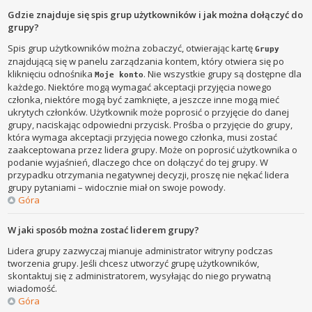
Gdzie znajduje się spis grup użytkowników i jak można dołączyć do
grupy?
Spis grup użytkowników można zobaczyć, otwierając kartę
Grupy
znajdującą się w panelu zarządzania kontem, który otwiera się po
kliknięciu odnośnika
. Nie wszystkie grupy są dostępne dla
Moje konto
każdego. Niektóre mogą wymagać akceptacji przyjęcia nowego
członka, niektóre mogą być zamknięte, a jeszcze inne mogą mieć
ukrytych członków. Użytkownik może poprosić o przyjęcie do danej
grupy, naciskając odpowiedni przycisk. Prośba o przyjęcie do grupy,
która wymaga akceptacji przyjęcia nowego członka, musi zostać
zaakceptowana przez lidera grupy. Może on poprosić użytkownika o
podanie wyjaśnień, dlaczego chce on dołączyć do tej grupy. W
przypadku otrzymania negatywnej decyzji, proszę nie nękać lidera
grupy pytaniami – widocznie miał on swoje powody.
Góra
W jaki sposób można zostać liderem grupy?
Lidera grupy zazwyczaj mianuje administrator witryny podczas
tworzenia grupy. Jeśli chcesz utworzyć grupę użytkowników,
skontaktuj się z administratorem, wysyłając do niego prywatną
wiadomość.
Góra