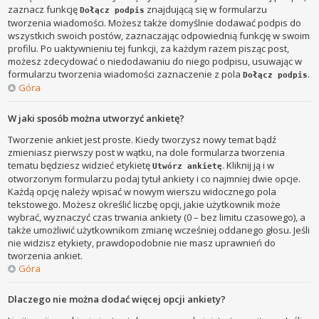
zaznacz funkcję
znajdującą się w formularzu
Dołącz podpis
tworzenia wiadomości. Możesz także domyślnie dodawać podpis do
wszystkich swoich postów, zaznaczając odpowiednią funkcję w swoim
profilu. Po uaktywnieniu tej funkcji, za każdym razem pisząc post,
możesz zdecydować o niedodawaniu do niego podpisu, usuwając w
formularzu tworzenia wiadomości zaznaczenie z pola
.
Dołącz podpis
Góra
W jaki sposób można utworzyć ankietę?
Tworzenie ankiet jest proste. Kiedy tworzysz nowy temat bądź
zmieniasz pierwszy post w wątku, na dole formularza tworzenia
tematu będziesz widzieć etykietę
. Kliknij ją i w
Utwórz ankietę
otworzonym formularzu podaj tytuł ankiety i co najmniej dwie opcje.
Każdą opcję należy wpisać w nowym wierszu widocznego pola
tekstowego. Możesz określić liczbę opcji, jakie użytkownik może
wybrać, wyznaczyć czas trwania ankiety (0 – bez limitu czasowego), a
także umożliwić użytkownikom zmianę wcześniej oddanego głosu. Jeśli
nie widzisz etykiety, prawdopodobnie nie masz uprawnień do
tworzenia ankiet.
Góra
Dlaczego nie można dodać więcej opcji ankiety?