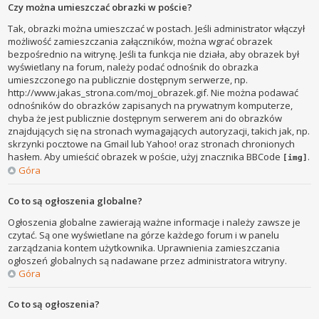
Czy można umieszczać obrazki w poście?
Tak, obrazki można umieszczać w postach. Jeśli administrator włączył
możliwość zamieszczania załączników, można wgrać obrazek
bezpośrednio na witrynę. Jeśli ta funkcja nie działa, aby obrazek był
wyświetlany na forum, należy podać odnośnik do obrazka
umieszczonego na publicznie dostępnym serwerze, np.
http://www.jakas_strona.com/moj_obrazek.gif. Nie można podawać
odnośników do obrazków zapisanych na prywatnym komputerze,
chyba że jest publicznie dostępnym serwerem ani do obrazków
znajdujących się na stronach wymagających autoryzacji, takich jak, np.
skrzynki pocztowe na Gmail lub Yahoo! oraz stronach chronionych
hasłem. Aby umieścić obrazek w poście, użyj znacznika BBCode
.
[img]
Góra
Co to są ogłoszenia globalne?
Ogłoszenia globalne zawierają ważne informacje i należy zawsze je
czytać. Są one wyświetlane na górze każdego forum i w panelu
zarządzania kontem użytkownika. Uprawnienia zamieszczania
ogłoszeń globalnych są nadawane przez administratora witryny.
Góra
Co to są ogłoszenia?