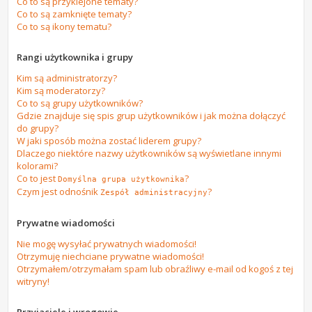
Co to są przyklejone tematy?
Co to są zamknięte tematy?
Co to są ikony tematu?
Rangi użytkownika i grupy
Kim są administratorzy?
Kim są moderatorzy?
Co to są grupy użytkowników?
Gdzie znajduje się spis grup użytkowników i jak można dołączyć
do grupy?
W jaki sposób można zostać liderem grupy?
Dlaczego niektóre nazwy użytkowników są wyświetlane innymi
kolorami?
Co to jest
?
Domyślna grupa użytkownika
Czym jest odnośnik
?
Zespół administracyjny
Prywatne wiadomości
Nie mogę wysyłać prywatnych wiadomości!
Otrzymuję niechciane prywatne wiadomości!
Otrzymałem/otrzymałam spam lub obraźliwy e-mail od kogoś z tej
witryny!