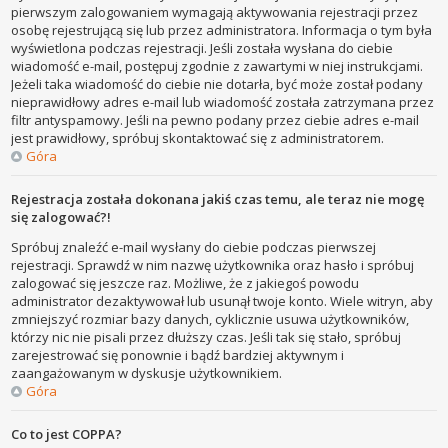
pierwszym zalogowaniem wymagają aktywowania rejestracji przez
osobę rejestrującą się lub przez administratora. Informacja o tym była
wyświetlona podczas rejestracji. Jeśli została wysłana do ciebie
wiadomość e-mail, postępuj zgodnie z zawartymi w niej instrukcjami.
Jeżeli taka wiadomość do ciebie nie dotarła, być może został podany
nieprawidłowy adres e-mail lub wiadomość została zatrzymana przez
filtr antyspamowy. Jeśli na pewno podany przez ciebie adres e-mail
jest prawidłowy, spróbuj skontaktować się z administratorem.
Góra
Rejestracja została dokonana jakiś czas temu, ale teraz nie mogę
się zalogować?!
Spróbuj znaleźć e-mail wysłany do ciebie podczas pierwszej
rejestracji. Sprawdź w nim nazwę użytkownika oraz hasło i spróbuj
zalogować się jeszcze raz. Możliwe, że z jakiegoś powodu
administrator dezaktywował lub usunął twoje konto. Wiele witryn, aby
zmniejszyć rozmiar bazy danych, cyklicznie usuwa użytkowników,
którzy nic nie pisali przez dłuższy czas. Jeśli tak się stało, spróbuj
zarejestrować się ponownie i bądź bardziej aktywnym i
zaangażowanym w dyskusje użytkownikiem.
Góra
Co to jest COPPA?