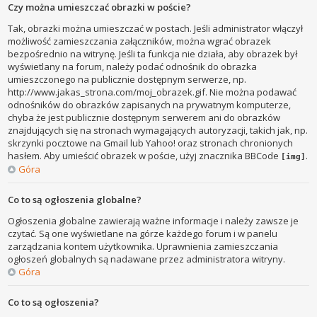
Czy można umieszczać obrazki w poście?
Tak, obrazki można umieszczać w postach. Jeśli administrator włączył
możliwość zamieszczania załączników, można wgrać obrazek
bezpośrednio na witrynę. Jeśli ta funkcja nie działa, aby obrazek był
wyświetlany na forum, należy podać odnośnik do obrazka
umieszczonego na publicznie dostępnym serwerze, np.
http://www.jakas_strona.com/moj_obrazek.gif. Nie można podawać
odnośników do obrazków zapisanych na prywatnym komputerze,
chyba że jest publicznie dostępnym serwerem ani do obrazków
znajdujących się na stronach wymagających autoryzacji, takich jak, np.
skrzynki pocztowe na Gmail lub Yahoo! oraz stronach chronionych
hasłem. Aby umieścić obrazek w poście, użyj znacznika BBCode
.
[img]
Góra
Co to są ogłoszenia globalne?
Ogłoszenia globalne zawierają ważne informacje i należy zawsze je
czytać. Są one wyświetlane na górze każdego forum i w panelu
zarządzania kontem użytkownika. Uprawnienia zamieszczania
ogłoszeń globalnych są nadawane przez administratora witryny.
Góra
Co to są ogłoszenia?