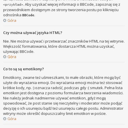
. Aby uzyskać więcej informacji o BBCode, zapoznaj się z
<przykład>
przewodnikiem dostępnym ze strony tworzenia postu po kliknięciu
odnośnika
.
BBCode
Góra
Czy można używać języka HTML?
Nie. Nie można używać i przetwarzać znaczników HTML na tej witrynie.
Większość formatowania, które dostarcza HTML można uzyskać,
używając BBCode.
Góra
Co to są są emotikony?
Emotikony, zwane też uśmieszkami, to małe obrazki, które mogą być
użyte do wyrażania emocji. Do wyrażania emocji można też stosować
krótkie kody, np. :) oznacza radość, podczas gdy :( smutek. Pełna lista
emotikon jest dostępna z poziomu formularza tworzenia wiadomości.
Nie należy jednak nadmiernie używać emotikon, gdyż mogą
spowodować, że post stanie się nieczytelny i moderator może podjąć
decyzję o ich usunięciu bądź też usunięciu całego postu. Administrator
witryny może określić dopuszczalny limit emotikon w poście.
Góra