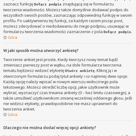
zaznacz funkcję
znajdującą się w formularzu
Dołącz podpis
tworzenia wiadomości. Możesz także domyślnie dodawać podpis do
wszystkich swoich postów, zaznaczając odpowiednią funkcję w swoim
profilu. Po uaktywnieniu tej funkcji, za każdym razem pisząc post,
możesz zdecydować o niedodawaniu do niego podpisu, usuwając w
formularzu tworzenia wiadomości zaznaczenie z pola
.
Dołącz podpis
Góra
W jaki sposób można utworzyć ankietę?
Tworzenie ankiet jest proste. Kiedy tworzysz nowy temat bądź
zmieniasz pierwszy post w wątku, na dole formularza tworzenia
tematu będziesz widzieć etykietę
. Kliknij ją i w
Utwórz ankietę
otworzonym formularzu podaj tytuł ankiety i co najmniej dwie opcje.
Każdą opcję należy wpisać w nowym wierszu widocznego pola
tekstowego. Możesz określić liczbę opcji, jakie użytkownik może
wybrać, wyznaczyć czas trwania ankiety (0 – bez limitu czasowego), a
także umożliwić użytkownikom zmianę wcześniej oddanego głosu. Jeśli
nie widzisz etykiety, prawdopodobnie nie masz uprawnień do
tworzenia ankiet.
Góra
Dlaczego nie można dodać więcej opcji ankiety?