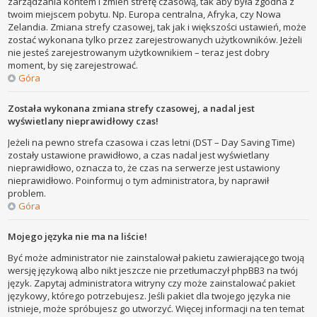
zarządzania kontem i zmień strefę czasową, tak aby była zgodna z
twoim miejscem pobytu. Np. Europa centralna, Afryka, czy Nowa
Zelandia. Zmiana strefy czasowej, tak jak i większości ustawień, może
zostać wykonana tylko przez zarejestrowanych użytkowników. Jeżeli
nie jesteś zarejestrowanym użytkownikiem – teraz jest dobry
moment, by się zarejestrować.
Góra
Została wykonana zmiana strefy czasowej, a nadal jest
wyświetlany nieprawidłowy czas!
Jeżeli na pewno strefa czasowa i czas letni (DST – Day Saving Time)
zostały ustawione prawidłowo, a czas nadal jest wyświetlany
nieprawidłowo, oznacza to, że czas na serwerze jest ustawiony
nieprawidłowo. Poinformuj o tym administratora, by naprawił
problem.
Góra
Mojego języka nie ma na liście!
Być może administrator nie zainstalował pakietu zawierającego twoją
wersję językową albo nikt jeszcze nie przetłumaczył phpBB3 na twój
język. Zapytaj administratora witryny czy może zainstalować pakiet
językowy, którego potrzebujesz. Jeśli pakiet dla twojego języka nie
istnieje, może spróbujesz go utworzyć. Więcej informacji na ten temat