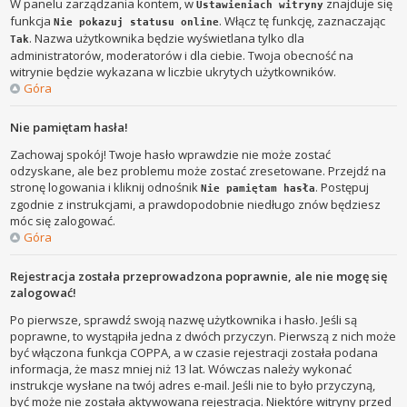
W panelu zarządzania kontem, w
znajduje się
Ustawieniach witryny
funkcja
. Włącz tę funkcję, zaznaczając
Nie pokazuj statusu online
. Nazwa użytkownika będzie wyświetlana tylko dla
Tak
administratorów, moderatorów i dla ciebie. Twoja obecność na
witrynie będzie wykazana w liczbie ukrytych użytkowników.
Góra
Nie pamiętam hasła!
Zachowaj spokój! Twoje hasło wprawdzie nie może zostać
odzyskane, ale bez problemu może zostać zresetowane. Przejdź na
stronę logowania i kliknij odnośnik
. Postępuj
Nie pamiętam hasła
zgodnie z instrukcjami, a prawdopodobnie niedługo znów będziesz
móc się zalogować.
Góra
Rejestracja została przeprowadzona poprawnie, ale nie mogę się
zalogować!
Po pierwsze, sprawdź swoją nazwę użytkownika i hasło. Jeśli są
poprawne, to wystąpiła jedna z dwóch przyczyn. Pierwszą z nich może
być włączona funkcja COPPA, a w czasie rejestracji została podana
informacja, że masz mniej niż 13 lat. Wówczas należy wykonać
instrukcje wysłane na twój adres e-mail. Jeśli nie to było przyczyną,
być może nie została aktywowana rejestracja. Niektóre witryny przed