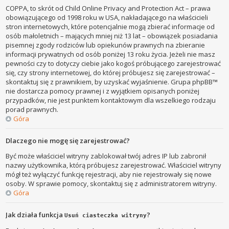
COPPA, to skrót od Child Online Privacy and Protection Act – prawa
obowiązującego od 1998 roku w USA, nakładającego na właścicieli
stron internetowych, które potencjalnie mogą zbierać informacje od
osób małoletnich – mających mniej niż 13 lat – obowiązek posiadania
pisemnej zgody rodziców lub opiekunów prawnych na zbieranie
informacji prywatnych od osób poniżej 13 roku życia. Jeżeli nie masz
pewności czy to dotyczy ciebie jako kogoś próbującego zarejestrować
się, czy strony internetowej, do której próbujesz się zarejestrować –
skontaktuj się z prawnikiem, by uzyskać wyjaśnienie. Grupa phpBB™
nie dostarcza pomocy prawnej i z wyjątkiem opisanych poniżej
przypadków, nie jest punktem kontaktowym dla wszelkiego rodzaju
porad prawnych.
Góra
Dlaczego nie mogę się zarejestrować?
Być może właściciel witryny zablokował twój adres IP lub zabronił
nazwy użytkownika, którą próbujesz zarejestrować. Właściciel witryny
mógł też wyłączyć funkcję rejestracji, aby nie rejestrowały się nowe
osoby. W sprawie pomocy, skontaktuj się z administratorem witryny.
Góra
Jak działa funkcja
?
Usuń ciasteczka witryny