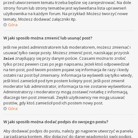
przed utworzeniem tematu trzeba będzie się zarejestrować. Na dole
strony forum lub strony tematów jest wyświetlana lista uprawnień
użytkownika na każdym forum. Na przykład: Możesz tworzyć nowe
tematy, Możesz dodawać załączniki itp.
Góra
W jaki sposób można zmienić lub usunąć post?
Jeśli nie jesteś administratorem lub moderatorem, możesz zmieniać i
usuwać tylko swoje posty. Możesz zmienić post, naciskając przycisk
znajdujący się przy danym poście. Czasami można to zrobić
Zmień
tylko przez pewien czas po jego napisaniu. Jeżeli ktoś odpowiedział
na ten post, pod twoim postem pojawi się informacja ile razy i kiedy
ostatni raz post był zmieniany. Informacja ta wyświetli się tylko wtedy,
jeśli ktoś zamieścił pod tym postem kolejny post. Jeśli post zmienił
moderator lub administrator, informacja ta nie zostanie wyświetlona.
Administratorzy i moderatorzy mogą zostawić notatkę z informacją,
dlaczego ten post zmieniali. Zwykli użytkownicy nie mogą usuwać
postów, gdy ktoś zamieścił pod ich postem nowy post.
Góra
W jaki sposób można dodać podpis do swojego postu?
Aby dodawać podpis do postu, należy go najpierw utworzyć w panelu
zarządzania kontem. Aby dołączyć do danej wiadomości swój podpis,