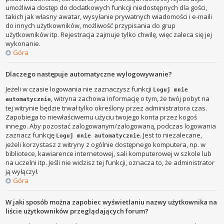
umożliwia dostęp do dodatkowych funkcji niedostępnych dla gości,
takich jak własny awatar, wysyłanie prywatnych wiadomości i e-maili
do innych użytkowników, możliwość przypisania do grup
użytkowników itp. Rejestracja zajmuje tylko chwilę, więc zaleca się jej
wykonanie.
Góra
Dlaczego następuje automatyczne wylogowywanie?
Jeżeli w czasie logowania nie zaznaczysz funkcji
Loguj mnie
, witryna zachowa informację o tym, że twój pobyt na
automatycznie
tej witrynie będzie trwał tylko określony przez administratora czas.
Zapobiega to niewłaściwemu użyciu twojego konta przez kogoś
innego. Aby pozostać zalogowanym/zalogowaną, podczas logowania
zaznacz funkcję
. Jest to niezalecane,
Loguj mnie automatycznie
jeżeli korzystasz z witryny z ogólnie dostępnego komputera, np. w
bibliotece, kawiarence internetowej, sali komputerowej w szkole lub
na uczelni itp. Jeśli nie widzisz tej funkcji, oznacza to, że administrator
ją wyłączył.
Góra
W jaki sposób można zapobiec wyświetlaniu nazwy użytkownika na
liście użytkowników przeglądających forum?