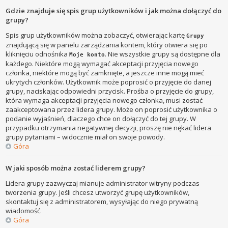
Gdzie znajduje się spis grup użytkowników i jak można dołączyć do
grupy?
Spis grup użytkowników można zobaczyć, otwierając kartę
Grupy
znajdującą się w panelu zarządzania kontem, który otwiera się po
kliknięciu odnośnika
. Nie wszystkie grupy są dostępne dla
Moje konto
każdego. Niektóre mogą wymagać akceptacji przyjęcia nowego
członka, niektóre mogą być zamknięte, a jeszcze inne mogą mieć
ukrytych członków. Użytkownik może poprosić o przyjęcie do danej
grupy, naciskając odpowiedni przycisk. Prośba o przyjęcie do grupy,
która wymaga akceptacji przyjęcia nowego członka, musi zostać
zaakceptowana przez lidera grupy. Może on poprosić użytkownika o
podanie wyjaśnień, dlaczego chce on dołączyć do tej grupy. W
przypadku otrzymania negatywnej decyzji, proszę nie nękać lidera
grupy pytaniami – widocznie miał on swoje powody.
Góra
W jaki sposób można zostać liderem grupy?
Lidera grupy zazwyczaj mianuje administrator witryny podczas
tworzenia grupy. Jeśli chcesz utworzyć grupę użytkowników,
skontaktuj się z administratorem, wysyłając do niego prywatną
wiadomość.
Góra