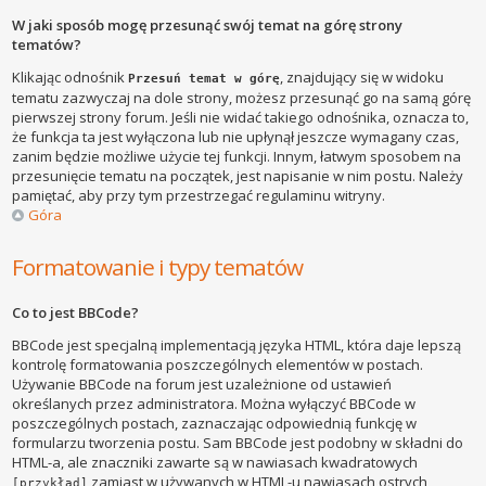
W jaki sposób mogę przesunąć swój temat na górę strony
tematów?
Klikając odnośnik
, znajdujący się w widoku
Przesuń temat w górę
tematu zazwyczaj na dole strony, możesz przesunąć go na samą górę
pierwszej strony forum. Jeśli nie widać takiego odnośnika, oznacza to,
że funkcja ta jest wyłączona lub nie upłynął jeszcze wymagany czas,
zanim będzie możliwe użycie tej funkcji. Innym, łatwym sposobem na
przesunięcie tematu na początek, jest napisanie w nim postu. Należy
pamiętać, aby przy tym przestrzegać regulaminu witryny.
Góra
Formatowanie i typy tematów
Co to jest BBCode?
BBCode jest specjalną implementacją języka HTML, która daje lepszą
kontrolę formatowania poszczególnych elementów w postach.
Używanie BBCode na forum jest uzależnione od ustawień
określanych przez administratora. Można wyłączyć BBCode w
poszczególnych postach, zaznaczając odpowiednią funkcję w
formularzu tworzenia postu. Sam BBCode jest podobny w składni do
HTML-a, ale znaczniki zawarte są w nawiasach kwadratowych
zamiast w używanych w HTML-u nawiasach ostrych
[przykład]