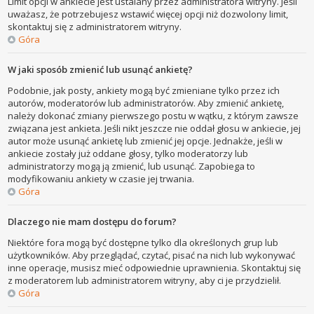
Limit opcji w ankiecie jest ustalany przez administratora witryny. Jeśli
uważasz, że potrzebujesz wstawić więcej opcji niż dozwolony limit,
skontaktuj się z administratorem witryny.
Góra
W jaki sposób zmienić lub usunąć ankietę?
Podobnie, jak posty, ankiety mogą być zmieniane tylko przez ich
autorów, moderatorów lub administratorów. Aby zmienić ankietę,
należy dokonać zmiany pierwszego postu w wątku, z którym zawsze
związana jest ankieta. Jeśli nikt jeszcze nie oddał głosu w ankiecie, jej
autor może usunąć ankietę lub zmienić jej opcje. Jednakże, jeśli w
ankiecie zostały już oddane głosy, tylko moderatorzy lub
administratorzy mogą ją zmienić, lub usunąć. Zapobiega to
modyfikowaniu ankiety w czasie jej trwania.
Góra
Dlaczego nie mam dostępu do forum?
Niektóre fora mogą być dostępne tylko dla określonych grup lub
użytkowników. Aby przeglądać, czytać, pisać na nich lub wykonywać
inne operacje, musisz mieć odpowiednie uprawnienia. Skontaktuj się
z moderatorem lub administratorem witryny, aby ci je przydzielił.
Góra