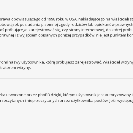
– prawa obowiązującego od 1998 roku w USA, nakładającego na właścicieli s
 – obowiązek posiadania pisemnej zgody rodziców lub opiekunów prawnych
ogoś próbującego zarejestrować się, czy strony internetowej, do której prób
rawnej i z wyjątkiem opisanych poniżej przypadków, nie jest punktem k
ronił nazwy użytkownika, którą próbujesz zarejestrować. Właściciel witryny 
tratorem witryny.
ka utworzone przez phpBB dzięki, którym użytkownik jest autoryzowany i l
 przeczytanych i nieprzeczytanych przez użytkownika postów. Jeśli wystę