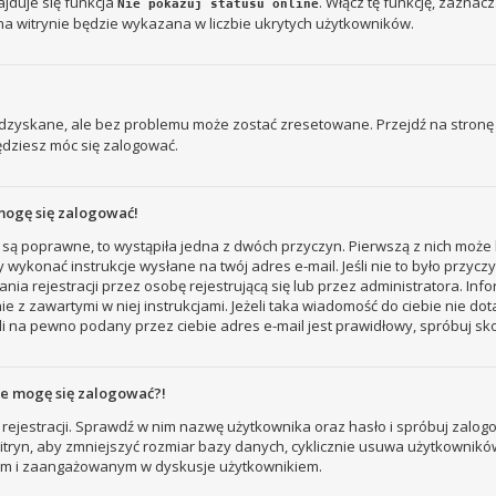
jduje się funkcja
. Włącz tę funkcję, zaznac
Nie pokazuj statusu online
na witrynie będzie wykazana w liczbie ukrytych użytkowników.
zyskane, ale bez problemu może zostać zresetowane. Przejdź na stronę l
ędziesz móc się zalogować.
mogę się zalogować!
 są poprawne, to wystąpiła jedna z dwóch przyczyn. Pierwszą z nich może 
 wykonać instrukcje wysłane na twój adres e-mail. Jeśli nie to było przyc
ejestracji przez osobę rejestrującą się lub przez administratora. Inform
e z zawartymi w niej instrukcjami. Jeżeli taka wiadomość do ciebie nie do
i na pewno podany przez ciebie adres e-mail jest prawidłowy, spróbuj sk
nie mogę się zalogować?!
rejestracji. Sprawdź w nim nazwę użytkownika oraz hasło i spróbuj zalogo
ryn, aby zmniejszyć rozmiar bazy danych, cyklicznie usuwa użytkowników, któ
nym i zaangażowanym w dyskusje użytkownikiem.