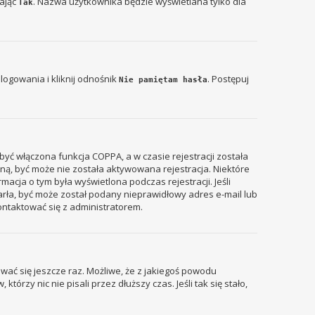
zając
. Nazwa użytkownika będzie wyświetlana tylko dla
Tak
ogowania i kliknij odnośnik
. Postępuj
Nie pamiętam hasła
być włączona funkcja COPPA, a w czasie rejestracji została
zyną, być może nie została aktywowana rejestracja. Niektóre
acja o tym była wyświetlona podczas rejestracji. Jeśli
tarła, być może został podany nieprawidłowy adres e-mail lub
ontaktować się z administratorem.
wać się jeszcze raz. Możliwe, że z jakiegoś powodu
rzy nic nie pisali przez dłuższy czas. Jeśli tak się stało,