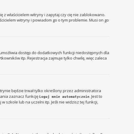
 z właścicielem witryny i zapytaj czy cię nie zablokowano.
aścicielem witryny i powiadom go o tym problemie. Musi on go
ja umożliwia dostęp do dodatkowych funkcji niedostępnych dla
kowników itp. Rejestracja zajmuje tylko chwilę, więc zaleca
itrynie będzie trwał tylko określony przez administratora
ania zaznacz funkcję
. Jest to
Loguj mnie automatycznie
zkole lub na uczelni itp. Jeśli nie widzisz tej funkcji,