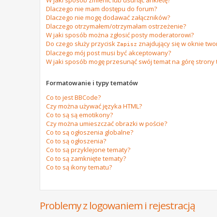
W jaki sposób zmienić lub usunąć ankietę?
Dlaczego nie mam dostępu do forum?
Dlaczego nie mogę dodawać załączników?
Dlaczego otrzymałem/otrzymałam ostrzeżenie?
W jaki sposób można zgłosić posty moderatorowi?
Do czego służy przycisk
znajdujący się w oknie tw
Zapisz
Dlaczego mój post musi być akceptowany?
W jaki sposób mogę przesunąć swój temat na górę strony
Formatowanie i typy tematów
Co to jest BBCode?
Czy można używać języka HTML?
Co to są są emotikony?
Czy można umieszczać obrazki w poście?
Co to są ogłoszenia globalne?
Co to są ogłoszenia?
Co to są przyklejone tematy?
Co to są zamknięte tematy?
Co to są ikony tematu?
Problemy z logowaniem i rejestracją