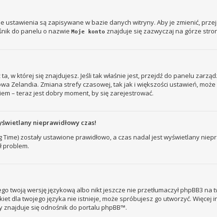
je ustawienia są zapisywane w bazie danych witryny. Aby je zmienić, prz
śnik do panelu o nazwie
znajduje się zazwyczaj na górze stron
Moje konto
ż ta, w której się znajdujesz. Jeśli tak właśnie jest, przejdź do panelu zar
owa Zelandia. Zmiana strefy czasowej, tak jak i większości ustawień, mo
iem – teraz jest dobry moment, by się zarejestrować.
yświetlany nieprawidłowy czas!
ng Time) zostały ustawione prawidłowo, a czas nadal jest wyświetlany nie
ł problem.
go twoją wersję językową albo nikt jeszcze nie przetłumaczył phpBB3 na t
kiet dla twojego języka nie istnieje, może spróbujesz go utworzyć. Więcej 
ny znajduje się odnośnik do portalu phpBB™.