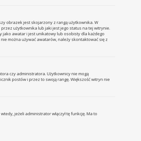
szy obrazek jest skojarzony z rangą użytkownika. W
ez użytkownika lub jaki jest jego status na tej witrynie.
 jako awatar i jest unikatowy lub osobisty dla każdego
i nie można używać awatarów, należy skontaktować się z
tora czy administratora. Użytkownicy nie mogą
icznik postów i przez to swoją rangę. Większość witryn nie
edy, jeżeli administrator włączył tę funkcję. Ma to