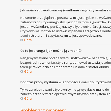
Jak można spowodować wyświetlanie rangi czy awatara 
Na stronie przeglądania postów, w miejscu, gdzie są wyświe
zależności od używanego stylu jest on w formie gwiazdek, kw
Jest on wyświetlany poniżej nazwy użytkownika. Drugi, zazw
użytkownika. Można go ustawić w panelu zarządzania kontem
administratorem i zapytać czym to jest spowodowane.
Góra
Co to jest ranga i jak można ją zmienić?
Rangi wyświetlane pod nazwami użytkowników oznaczają, ile
bezpośrednio zmieniać stylu rang, ponieważ ustawia je admini
toleruje takich działań i moderator lub administrator obniży 
Góra
Podczas próby wysłania wiadomości e-mail do użytkownik
Tylko zarejestrowani użytkownicy mogą wysyłać e-maile do in
zabezpieczać przed nieprawidłowym używaniem systemu poc
Góra
Problemy z pisaniem