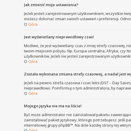
Jak zmienić moje ustawienia?
Jeżeli jesteś zarejestrowanym użytkownikiem, wszystkie two
możesz dokonać zmian swoich ustawień i preferencji. Odno
Góra
Jest wyświetlany nieprawidłowy czas!
Możliwe, że jest wyświetlany czas z innej strefy czasowej, ni
twoim miejscem pobytu. Np. Europa centralna, Afryka, czy N
użytkowników. Jeżeli nie jesteś zarejestrowanym użytkownik
Góra
Została wykonana zmiana strefy czasowej, a nadal jest w
Jeżeli na pewno strefa czasowa i czas letni (DST – Day Savi
nieprawidłowo. Poinformuj o tym administratora, by naprawi
Góra
Mojego języka nie ma na liście!
Być może administrator nie zainstalował pakietu zawierające
zainstalować pakiet językowy, którego potrzebujesz. Jeśli pa
internetowej grupy phpBB™. Na dole każdej strony tej witry
Góra