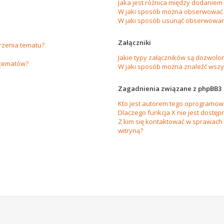
Jaka jest różnica między dodanie
W jaki sposób można obserwować 
W jaki sposób usunąć obserwowan
Załączniki
orzenia tematu?
Jakie typy załączników są dozwolon
 tematów?
W jaki sposób można znaleźć wszys
Zagadnienia związane z phpBB3
Kto jest autorem tego oprogramow
Dlaczego funkcja X nie jest dostęp
Z kim się kontaktować w sprawach
witryną?