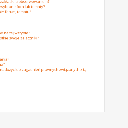
m zakładki a obserwowaniem?
wybrane fora lub tematy?
ie forum, tematu?
e na tej witrynie?
tkie swoje załączniki?
ania?
na?
 nadużyć lub zagadnień prawnych związanych z tą