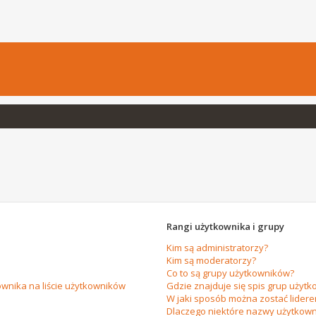
Rangi użytkownika i grupy
Kim są administratorzy?
Kim są moderatorzy?
Co to są grupy użytkowników?
wnika na liście użytkowników
Gdzie znajduje się spis grup użytk
W jaki sposób można zostać lider
Dlaczego niektóre nazwy użytkown