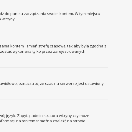
ejdź do panelu zarządzania swoim kontem. W tym miejscu
 witryny.
ządzania kontem i zmień strefę czasową, tak aby była zgodna z
że zostać wykonana tylko przez zarejestrowanych
prawidłowo, oznacza to, że czas na serwerze jest ustawiony
wój język. Zapytaj administratora witryny czy może
informacji na ten temat można znaleźć na stronie