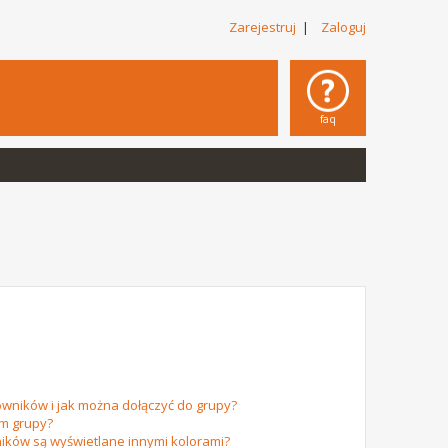
Zarejestruj
|
Zaloguj
faq
owników i jak można dołączyć do grupy?
em grupy?
ików są wyświetlane innymi kolorami?