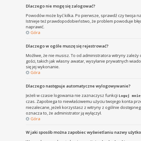
Dlaczego nie mogę się zalogować?
Powodów może być kilka. Po pierwsze, sprawdź czy twoja nazw
Istnieje też prawdopodobieństwo, że problem powoduje błędna
naprawić.
Góra
Dlaczego w ogóle muszę się rejestrować?
Możliwe, że nie musisz. To od administratora witryny zależy
gości, takich jak własny awatar, wysyłanie prywatnych wiadom
się jej wykonanie.
Góra
Dlaczego następuje automatyczne wylogowywanie?
Jeżeli w czasie logowania nie zaznaczysz funkcji
Loguj mnie
czas. Zapobiega to niewłaściwemu użyciu twojego konta p
niezalecane, jeżeli korzystasz z witryny z ogólnie dostępnego
oznacza to, że administrator ją wyłączył.
Góra
W jaki sposób można zapobiec wyświetlaniu nazwy użytk