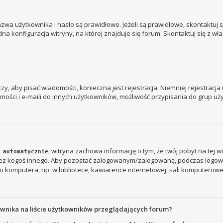
a użytkownika i hasło są prawidłowe. Jeżeli są prawidłowe, skontaktuj się
 konfiguracja witryny, na której znajduje się forum. Skontaktuj się z wł
 czy, aby pisać wiadomości, konieczna jest rejestracja. Niemniej rejestrac
ości i e-maili do innych użytkowników, możliwość przypisania do grup użyt
, witryna zachowa informację o tym, że twój pobyt na tej w
 automatycznie
rzez kogoś innego. Aby pozostać zalogowanym/zalogowaną, podczas logow
 komputera, np. w bibliotece, kawiarence internetowej, sali komputerowej w s
ownika na liście użytkowników przeglądających forum?