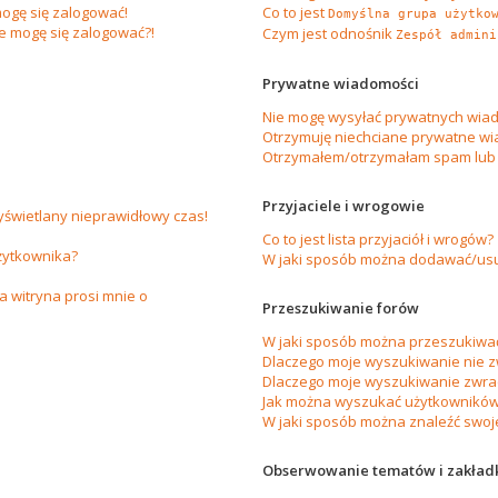
ogę się zalogować!
Co to jest
Domyślna grupa użytko
ie mogę się zalogować?!
Czym jest odnośnik
Zespół admini
Prywatne wiadomości
Nie mogę wysyłać prywatnych wiad
Otrzymuję niechciane prywatne wi
Otrzymałem/otrzymałam spam lub ob
Przyjaciele i wrogowie
yświetlany nieprawidłowy czas!
Co to jest lista przyjaciół i wrogów?
żytkownika?
W jaki sposób można dodawać/usuw
 witryna prosi mnie o
Przeszukiwanie forów
W jaki sposób można przeszukiwać
Dlaczego moje wyszukiwanie nie 
Dlaczego moje wyszukiwanie zwrac
Jak można wyszukać użytkownikó
W jaki sposób można znaleźć swoje
Obserwowanie tematów i zakład