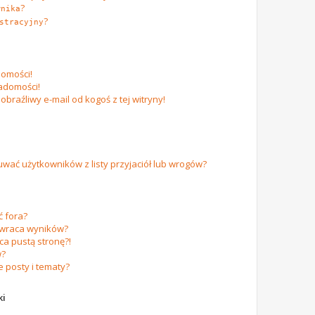
?
wnika
?
stracyjny
omości!
adomości!
raźliwy e-mail od kogoś z tej witryny!
ać użytkowników z listy przyjaciół lub wrogów?
 fora?
zwraca wyników?
a pustą stronę?!
w?
 posty i tematy?
ki