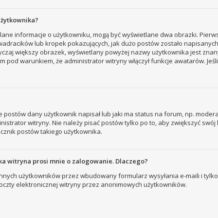
użytkownika?
tlane informacje o użytkowniku, mogą być wyświetlane dwa obrazki. Pierw
adracików lub kropek pokazujących, jak dużo postów zostało napisanych prz
yczaj większy obrazek, wyświetlany powyżej nazwy użytkownika jest znany
 pod warunkiem, że administrator witryny włączył funkcje awatarów. Jeśl
 postów dany użytkownik napisał lub jaki ma status na forum, np. modera
strator witryny. Nie należy pisać postów tylko po to, aby zwiększyć swój l
licznik postów takiego użytkownika.
a witryna prosi mnie o zalogowanie. Dlaczego?
nych użytkowników przez wbudowany formularz wysyłania e-maili i tylko wt
zty elektronicznej witryny przez anonimowych użytkowników.