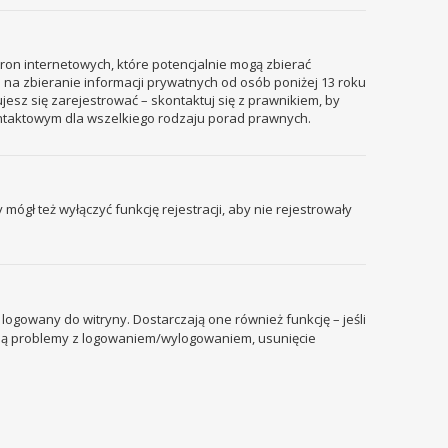
tron internetowych, które potencjalnie mogą zbierać
 na zbieranie informacji prywatnych od osób poniżej 13 roku
ujesz się zarejestrować – skontaktuj się z prawnikiem, by
ontaktowym dla wszelkiego rodzaju porad prawnych.
mógł też wyłączyć funkcję rejestracji, aby nie rejestrowały
ogowany do witryny. Dostarczają one również funkcję – jeśli
pują problemy z logowaniem/wylogowaniem, usunięcie