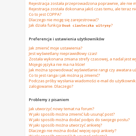
Rejestracja została przeprowadzona poprawnie, ale nie m
Rejestracja została dokonana jakiś czas temu, ale teraz n
Co to jest COPPA?
Dlaczego nie mogę się zarejestrować?
Jak działa funkcja
?
Usuń ciasteczka witryny
Preferencje i ustawienia użytkowników
Jak zmienić moje ustawienia?
Jest wyświetlany nieprawidłowy czas!
Została wykonana zmiana strefy czasowej, a nadal jest w
Mojego języka nie ma na liście!
Jak można spowodować wyświetlanie rangi czy awatara u
Co to jest ranga i jak można ją zmienić?
Podczas próby wysłania wiadomości e-mail do użytkownika
zalogowanie. Dlaczego?
Problemy z pisaniem
Jak utworzyć nowy temat na forum?
W jaki sposób można zmienić lub usunąć post?
W jaki sposób można dodać podpis do swojego postu?
W jaki sposób można utworzyć ankietę?
Dlaczego nie można dodać więcej opcji ankiety?