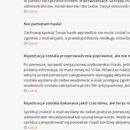
W panelu zarządzania kontem, w
zna
Ustawieniach witryny
administratorów, moderatorów i dla ciebie. Twoja obecność 
Góra
Nie pamiętam hasła!
Zachowaj spokój! Twoje hasło wprawdzie nie może zostać od
zgodnie z instrukcjami, a prawdopodobnie niedługo znów b
Góra
Rejestracja została przeprowadzona poprawnie, ale nie 
Po pierwsze, sprawdź swoją nazwę użytkownika i hasło. Jeśli
podana informacja, że masz mniej niż 13 lat. Wówczas należy
witryny przed pierwszym zalogowaniem wymagają aktywowania r
została wysłana do ciebie wiadomość e-mail, postępuj zgodni
wiadomość została zatrzymana przez filtr antyspamowy. Jeśl
Góra
Rejestracja została dokonana jakiś czas temu, ale teraz 
Spróbuj znaleźć e-mail wysłany do ciebie podczas pierwszej 
administrator dezaktywował lub usunął twoje konto. Wiele wit
spróbuj zarejestrować się ponownie i bądź bardziej aktyw
Góra