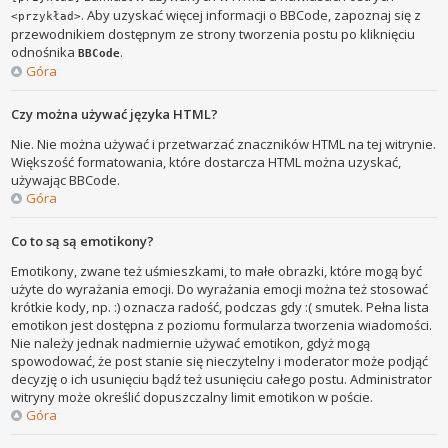
. Aby uzyskać więcej informacji o BBCode, zapoznaj się z
<przykład>
przewodnikiem dostępnym ze strony tworzenia postu po kliknięciu
odnośnika
.
BBCode
Góra
Czy można używać języka HTML?
Nie. Nie można używać i przetwarzać znaczników HTML na tej witrynie.
Większość formatowania, które dostarcza HTML można uzyskać,
używając BBCode.
Góra
Co to są są emotikony?
Emotikony, zwane też uśmieszkami, to małe obrazki, które mogą być
użyte do wyrażania emocji. Do wyrażania emocji można też stosować
krótkie kody, np. :) oznacza radość, podczas gdy :( smutek. Pełna lista
emotikon jest dostępna z poziomu formularza tworzenia wiadomości.
Nie należy jednak nadmiernie używać emotikon, gdyż mogą
spowodować, że post stanie się nieczytelny i moderator może podjąć
decyzję o ich usunięciu bądź też usunięciu całego postu. Administrator
witryny może określić dopuszczalny limit emotikon w poście.
Góra