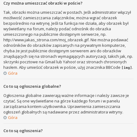
Czy można umieszczać obrazki w poście?
Tak, obrazki można umieszczać w postach. Jeśli administrator włączył
możliwość zamieszczania załączników, można wgrać obrazek
bezpośrednio na witrynę. Jeśli ta funkcja nie działa, aby obrazek był
wyświetlany na forum, należy podać odnośnik do obrazka
umieszczonego na publicznie dostępnym serwerze, np.
http://www.jakas_strona.com/moj_obrazek.gif. Nie można podawać
odnośników do obrazków zapisanych na prywatnym komputerze,
chyba że jest publicznie dostępnym serwerem ani do obrazków
znajdujących się na stronach wymagających autoryzacji, takich jak, np.
skrzynki pocztowe na Gmail lub Yahoo! oraz stronach chronionych
hasłem. Aby umieścić obrazek w poście, użyj znacznika BBCode
.
[img]
Góra
Co to są ogłoszenia globalne?
Ogłoszenia globalne zawierają ważne informacje i należy zawsze je
czytać. Są one wyświetlane na górze każdego forum i w panelu
zarządzania kontem użytkownika. Uprawnienia zamieszczania
ogłoszeń globalnych są nadawane przez administratora witryny.
Góra
Co to są ogłoszenia?