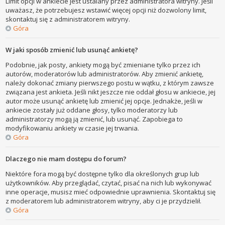
Limit opcji w ankiecie jest ustalany przez administratora witryny. Jeśli
uważasz, że potrzebujesz wstawić więcej opcji niż dozwolony limit,
skontaktuj się z administratorem witryny.
Góra
W jaki sposób zmienić lub usunąć ankietę?
Podobnie, jak posty, ankiety mogą być zmieniane tylko przez ich
autorów, moderatorów lub administratorów. Aby zmienić ankietę,
należy dokonać zmiany pierwszego postu w wątku, z którym zawsze
związana jest ankieta. Jeśli nikt jeszcze nie oddał głosu w ankiecie, jej
autor może usunąć ankietę lub zmienić jej opcje. Jednakże, jeśli w
ankiecie zostały już oddane głosy, tylko moderatorzy lub
administratorzy mogą ją zmienić, lub usunąć. Zapobiega to
modyfikowaniu ankiety w czasie jej trwania.
Góra
Dlaczego nie mam dostępu do forum?
Niektóre fora mogą być dostępne tylko dla określonych grup lub
użytkowników. Aby przeglądać, czytać, pisać na nich lub wykonywać
inne operacje, musisz mieć odpowiednie uprawnienia. Skontaktuj się
z moderatorem lub administratorem witryny, aby ci je przydzielił.
Góra