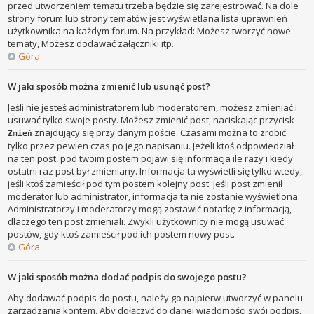
przed utworzeniem tematu trzeba będzie się zarejestrować. Na dole
strony forum lub strony tematów jest wyświetlana lista uprawnień
użytkownika na każdym forum. Na przykład: Możesz tworzyć nowe
tematy, Możesz dodawać załączniki itp.
Góra
W jaki sposób można zmienić lub usunąć post?
Jeśli nie jesteś administratorem lub moderatorem, możesz zmieniać i
usuwać tylko swoje posty. Możesz zmienić post, naciskając przycisk
znajdujący się przy danym poście. Czasami można to zrobić
Zmień
tylko przez pewien czas po jego napisaniu. Jeżeli ktoś odpowiedział
na ten post, pod twoim postem pojawi się informacja ile razy i kiedy
ostatni raz post był zmieniany. Informacja ta wyświetli się tylko wtedy,
jeśli ktoś zamieścił pod tym postem kolejny post. Jeśli post zmienił
moderator lub administrator, informacja ta nie zostanie wyświetlona.
Administratorzy i moderatorzy mogą zostawić notatkę z informacją,
dlaczego ten post zmieniali. Zwykli użytkownicy nie mogą usuwać
postów, gdy ktoś zamieścił pod ich postem nowy post.
Góra
W jaki sposób można dodać podpis do swojego postu?
Aby dodawać podpis do postu, należy go najpierw utworzyć w panelu
zarządzania kontem. Aby dołączyć do danej wiadomości swój podpis,