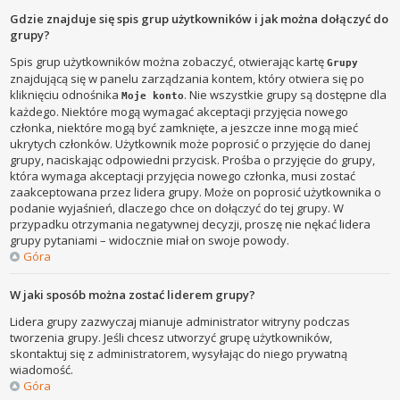
Gdzie znajduje się spis grup użytkowników i jak można dołączyć do
grupy?
Spis grup użytkowników można zobaczyć, otwierając kartę
Grupy
znajdującą się w panelu zarządzania kontem, który otwiera się po
kliknięciu odnośnika
. Nie wszystkie grupy są dostępne dla
Moje konto
każdego. Niektóre mogą wymagać akceptacji przyjęcia nowego
członka, niektóre mogą być zamknięte, a jeszcze inne mogą mieć
ukrytych członków. Użytkownik może poprosić o przyjęcie do danej
grupy, naciskając odpowiedni przycisk. Prośba o przyjęcie do grupy,
która wymaga akceptacji przyjęcia nowego członka, musi zostać
zaakceptowana przez lidera grupy. Może on poprosić użytkownika o
podanie wyjaśnień, dlaczego chce on dołączyć do tej grupy. W
przypadku otrzymania negatywnej decyzji, proszę nie nękać lidera
grupy pytaniami – widocznie miał on swoje powody.
Góra
W jaki sposób można zostać liderem grupy?
Lidera grupy zazwyczaj mianuje administrator witryny podczas
tworzenia grupy. Jeśli chcesz utworzyć grupę użytkowników,
skontaktuj się z administratorem, wysyłając do niego prywatną
wiadomość.
Góra