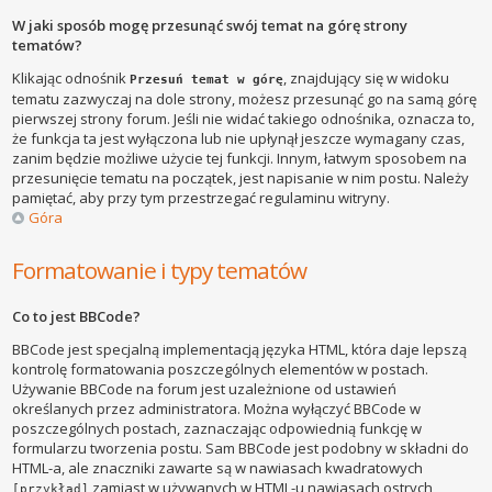
W jaki sposób mogę przesunąć swój temat na górę strony
tematów?
Klikając odnośnik
, znajdujący się w widoku
Przesuń temat w górę
tematu zazwyczaj na dole strony, możesz przesunąć go na samą górę
pierwszej strony forum. Jeśli nie widać takiego odnośnika, oznacza to,
że funkcja ta jest wyłączona lub nie upłynął jeszcze wymagany czas,
zanim będzie możliwe użycie tej funkcji. Innym, łatwym sposobem na
przesunięcie tematu na początek, jest napisanie w nim postu. Należy
pamiętać, aby przy tym przestrzegać regulaminu witryny.
Góra
Formatowanie i typy tematów
Co to jest BBCode?
BBCode jest specjalną implementacją języka HTML, która daje lepszą
kontrolę formatowania poszczególnych elementów w postach.
Używanie BBCode na forum jest uzależnione od ustawień
określanych przez administratora. Można wyłączyć BBCode w
poszczególnych postach, zaznaczając odpowiednią funkcję w
formularzu tworzenia postu. Sam BBCode jest podobny w składni do
HTML-a, ale znaczniki zawarte są w nawiasach kwadratowych
zamiast w używanych w HTML-u nawiasach ostrych
[przykład]