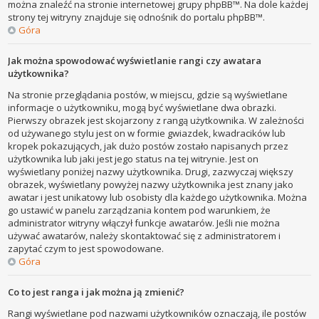
można znaleźć na stronie internetowej grupy phpBB™. Na dole każdej
strony tej witryny znajduje się odnośnik do portalu phpBB™.
Góra
Jak można spowodować wyświetlanie rangi czy awatara
użytkownika?
Na stronie przeglądania postów, w miejscu, gdzie są wyświetlane
informacje o użytkowniku, mogą być wyświetlane dwa obrazki.
Pierwszy obrazek jest skojarzony z rangą użytkownika. W zależności
od używanego stylu jest on w formie gwiazdek, kwadracików lub
kropek pokazujących, jak dużo postów zostało napisanych przez
użytkownika lub jaki jest jego status na tej witrynie. Jest on
wyświetlany poniżej nazwy użytkownika. Drugi, zazwyczaj większy
obrazek, wyświetlany powyżej nazwy użytkownika jest znany jako
awatar i jest unikatowy lub osobisty dla każdego użytkownika. Można
go ustawić w panelu zarządzania kontem pod warunkiem, że
administrator witryny włączył funkcje awatarów. Jeśli nie można
używać awatarów, należy skontaktować się z administratorem i
zapytać czym to jest spowodowane.
Góra
Co to jest ranga i jak można ją zmienić?
Rangi wyświetlane pod nazwami użytkowników oznaczają, ile postów