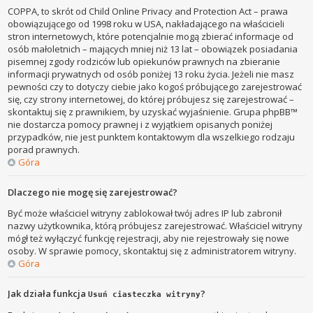
COPPA, to skrót od Child Online Privacy and Protection Act – prawa
obowiązującego od 1998 roku w USA, nakładającego na właścicieli
stron internetowych, które potencjalnie mogą zbierać informacje od
osób małoletnich – mających mniej niż 13 lat – obowiązek posiadania
pisemnej zgody rodziców lub opiekunów prawnych na zbieranie
informacji prywatnych od osób poniżej 13 roku życia. Jeżeli nie masz
pewności czy to dotyczy ciebie jako kogoś próbującego zarejestrować
się, czy strony internetowej, do której próbujesz się zarejestrować –
skontaktuj się z prawnikiem, by uzyskać wyjaśnienie. Grupa phpBB™
nie dostarcza pomocy prawnej i z wyjątkiem opisanych poniżej
przypadków, nie jest punktem kontaktowym dla wszelkiego rodzaju
porad prawnych.
Góra
Dlaczego nie mogę się zarejestrować?
Być może właściciel witryny zablokował twój adres IP lub zabronił
nazwy użytkownika, którą próbujesz zarejestrować. Właściciel witryny
mógł też wyłączyć funkcję rejestracji, aby nie rejestrowały się nowe
osoby. W sprawie pomocy, skontaktuj się z administratorem witryny.
Góra
Jak działa funkcja
?
Usuń ciasteczka witryny