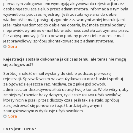
pierwszym zalogowaniem wymagają aktywowania rejestracji przez
osobę rejestrującą się lub przez administratora. Informacja o tym była
wyświetlona podczas rejestracji. Jeśli została wysłana do ciebie
wiadomość e-mail, postępuj zgodnie z zawartymi w niej instrukcjami.
Jeżeli taka wiadomość do ciebie nie dotarła, być może został podany
nieprawidłowy adres e-mail lub wiadomość została zatrzymana przez
filtr antyspamowy. Jeśli na pewno podany przez ciebie adres e-mail
jest prawidłowy, spróbuj skontaktować się z administratorem.
Góra
Rejestracja została dokonana jakiś czas temu, ale teraz nie mogę
się zalogować?!
Spróbuj znaleźć e-mail wysłany do ciebie podczas pierwszej
rejestracji. Sprawdź w nim nazwę użytkownika oraz hasło i spróbuj
zalogować się jeszcze raz. Możliwe, że z jakiegoś powodu
administrator dezaktywował lub usunął twoje konto. Wiele witryn, aby
zmniejszyć rozmiar bazy danych, cyklicznie usuwa użytkowników,
którzy nic nie pisali przez dłuższy czas. Jeśli tak się stało, spróbuj
zarejestrować się ponownie i bądź bardziej aktywnym i
zaangażowanym w dyskusje użytkownikiem.
Góra
Co to jest COPPA?