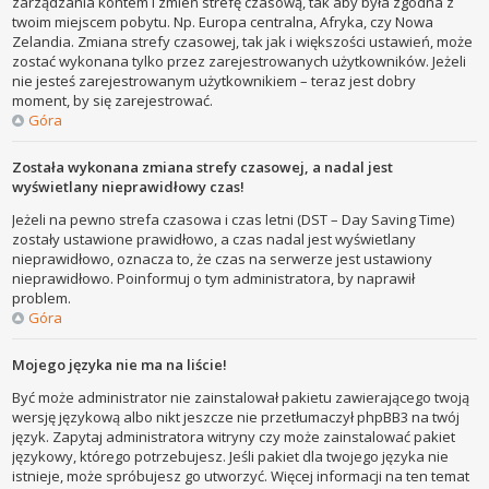
zarządzania kontem i zmień strefę czasową, tak aby była zgodna z
twoim miejscem pobytu. Np. Europa centralna, Afryka, czy Nowa
Zelandia. Zmiana strefy czasowej, tak jak i większości ustawień, może
zostać wykonana tylko przez zarejestrowanych użytkowników. Jeżeli
nie jesteś zarejestrowanym użytkownikiem – teraz jest dobry
moment, by się zarejestrować.
Góra
Została wykonana zmiana strefy czasowej, a nadal jest
wyświetlany nieprawidłowy czas!
Jeżeli na pewno strefa czasowa i czas letni (DST – Day Saving Time)
zostały ustawione prawidłowo, a czas nadal jest wyświetlany
nieprawidłowo, oznacza to, że czas na serwerze jest ustawiony
nieprawidłowo. Poinformuj o tym administratora, by naprawił
problem.
Góra
Mojego języka nie ma na liście!
Być może administrator nie zainstalował pakietu zawierającego twoją
wersję językową albo nikt jeszcze nie przetłumaczył phpBB3 na twój
język. Zapytaj administratora witryny czy może zainstalować pakiet
językowy, którego potrzebujesz. Jeśli pakiet dla twojego języka nie
istnieje, może spróbujesz go utworzyć. Więcej informacji na ten temat