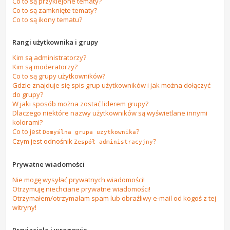
Co to są przyklejone tematy?
Co to są zamknięte tematy?
Co to są ikony tematu?
Rangi użytkownika i grupy
Kim są administratorzy?
Kim są moderatorzy?
Co to są grupy użytkowników?
Gdzie znajduje się spis grup użytkowników i jak można dołączyć
do grupy?
W jaki sposób można zostać liderem grupy?
Dlaczego niektóre nazwy użytkowników są wyświetlane innymi
kolorami?
Co to jest
?
Domyślna grupa użytkownika
Czym jest odnośnik
?
Zespół administracyjny
Prywatne wiadomości
Nie mogę wysyłać prywatnych wiadomości!
Otrzymuję niechciane prywatne wiadomości!
Otrzymałem/otrzymałam spam lub obraźliwy e-mail od kogoś z tej
witryny!