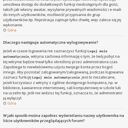
umożliwia dostęp do dodatkowych funkcji niedostępnych dla gości,
takich jak własny awatar, wysyłanie prywatnych wiadomości i e-maili
do innych użytkowników, możliwość przypisania do grup
użytkowników itp. Rejestracja zajmuje tylko chwilę, więc zaleca się jej
wykonanie.
Góra
Dlaczego następuje automatyczne wylogowywanie?
Jeżeli w czasie logowania nie zaznaczysz funkcji
Loguj mnie
, witryna zachowa informację o tym, że twój pobyt na
automatycznie
tej witrynie będzie trwał tylko określony przez administratora czas.
Zapobiega to niewłaściwemu użyciu twojego konta przez kogoś
innego. Aby pozostać zalogowanym/zalogowaną, podczas logowania
zaznacz funkcję
. Jest to niezalecane,
Loguj mnie automatycznie
jeżeli korzystasz z witryny z ogólnie dostępnego komputera, np. w
bibliotece, kawiarence internetowej, sali komputerowej w szkole lub
na uczelni itp. Jeśli nie widzisz tej funkcji, oznacza to, że administrator
ją wyłączył.
Góra
W jaki sposób można zapobiec wyświetlaniu nazwy użytkownika na
liście użytkowników przeglądających forum?