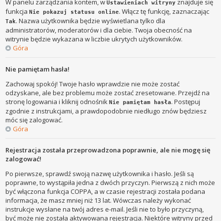
W panelu zarządzania kontem, w
znajduje się
Ustawieniach witryny
funkcja
. Włącz tę funkcję, zaznaczając
Nie pokazuj statusu online
. Nazwa użytkownika będzie wyświetlana tylko dla
Tak
administratorów, moderatorów i dla ciebie. Twoja obecność na
witrynie będzie wykazana w liczbie ukrytych użytkowników.
Góra
Nie pamiętam hasła!
Zachowaj spokój! Twoje hasło wprawdzie nie może zostać
odzyskane, ale bez problemu może zostać zresetowane. Przejdź na
stronę logowania i kliknij odnośnik
. Postępuj
Nie pamiętam hasła
zgodnie z instrukcjami, a prawdopodobnie niedługo znów będziesz
móc się zalogować.
Góra
Rejestracja została przeprowadzona poprawnie, ale nie mogę się
zalogować!
Po pierwsze, sprawdź swoją nazwę użytkownika i hasło. Jeśli są
poprawne, to wystąpiła jedna z dwóch przyczyn. Pierwszą z nich może
być włączona funkcja COPPA, a w czasie rejestracji została podana
informacja, że masz mniej niż 13 lat. Wówczas należy wykonać
instrukcje wysłane na twój adres e-mail. Jeśli nie to było przyczyną,
być może nie została aktywowana rejestracja. Niektóre witryny przed