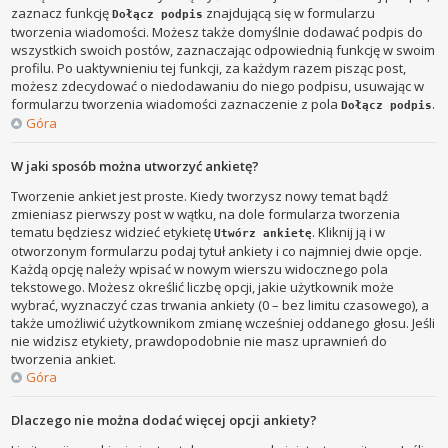
zaznacz funkcję
znajdującą się w formularzu
Dołącz podpis
tworzenia wiadomości. Możesz także domyślnie dodawać podpis do
wszystkich swoich postów, zaznaczając odpowiednią funkcję w swoim
profilu. Po uaktywnieniu tej funkcji, za każdym razem pisząc post,
możesz zdecydować o niedodawaniu do niego podpisu, usuwając w
formularzu tworzenia wiadomości zaznaczenie z pola
.
Dołącz podpis
Góra
W jaki sposób można utworzyć ankietę?
Tworzenie ankiet jest proste. Kiedy tworzysz nowy temat bądź
zmieniasz pierwszy post w wątku, na dole formularza tworzenia
tematu będziesz widzieć etykietę
. Kliknij ją i w
Utwórz ankietę
otworzonym formularzu podaj tytuł ankiety i co najmniej dwie opcje.
Każdą opcję należy wpisać w nowym wierszu widocznego pola
tekstowego. Możesz określić liczbę opcji, jakie użytkownik może
wybrać, wyznaczyć czas trwania ankiety (0 – bez limitu czasowego), a
także umożliwić użytkownikom zmianę wcześniej oddanego głosu. Jeśli
nie widzisz etykiety, prawdopodobnie nie masz uprawnień do
tworzenia ankiet.
Góra
Dlaczego nie można dodać więcej opcji ankiety?