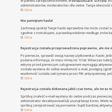
W panelu zarządzania kontem, w
zna
Ustawieniach witryny
administratorów, moderatorów i dla ciebie. Twoja obecność 
Góra
Nie pamiętam hasła!
Zachowaj spokój! Twoje hasło wprawdzie nie może zostać od
zgodnie z instrukcjami, a prawdopodobnie niedługo znów b
Góra
Rejestracja została przeprowadzona poprawnie, ale nie 
Po pierwsze, sprawdź swoją nazwę użytkownika i hasło. Jeśli
podana informacja, że masz mniej niż 13 lat. Wówczas należy
witryny przed pierwszym zalogowaniem wymagają aktywowania r
została wysłana do ciebie wiadomość e-mail, postępuj zgodni
wiadomość została zatrzymana przez filtr antyspamowy. Jeśl
Góra
Rejestracja została dokonana jakiś czas temu, ale teraz 
Spróbuj znaleźć e-mail wysłany do ciebie podczas pierwszej 
administrator dezaktywował lub usunął twoje konto. Wiele wit
spróbuj zarejestrować się ponownie i bądź bardziej aktyw
Góra