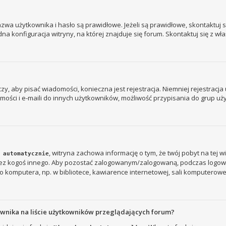
a użytkownika i hasło są prawidłowe. Jeżeli są prawidłowe, skontaktuj się
 konfiguracja witryny, na której znajduje się forum. Skontaktuj się z wł
 czy, aby pisać wiadomości, konieczna jest rejestracja. Niemniej rejestrac
ości i e-maili do innych użytkowników, możliwość przypisania do grup użyt
, witryna zachowa informację o tym, że twój pobyt na tej w
 automatycznie
rzez kogoś innego. Aby pozostać zalogowanym/zalogowaną, podczas logow
 komputera, np. w bibliotece, kawiarence internetowej, sali komputerowej w s
ownika na liście użytkowników przeglądających forum?