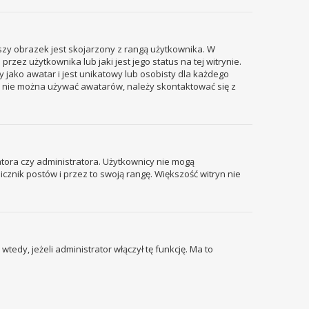
szy obrazek jest skojarzony z rangą użytkownika. W
ez użytkownika lub jaki jest jego status na tej witrynie.
 jako awatar i jest unikatowy lub osobisty dla każdego
i nie można używać awatarów, należy skontaktować się z
tora czy administratora. Użytkownicy nie mogą
icznik postów i przez to swoją rangę. Większość witryn nie
edy, jeżeli administrator włączył tę funkcję. Ma to