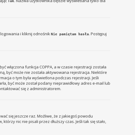
zając
. Nazwa użytkownika będzie wyświetlana tylko dla
Tak
ogowania i kliknij odnośnik
. Postępuj
Nie pamiętam hasła
być włączona funkcja COPPA, a w czasie rejestracji została
zyną, być może nie została aktywowana rejestracja. Niektóre
acja o tym była wyświetlona podczas rejestracji. Jeśli
tarła, być może został podany nieprawidłowy adres e-mail lub
ontaktować się z administratorem.
wać się jeszcze raz. Możliwe, że z jakiegoś powodu
rzy nic nie pisali przez dłuższy czas. Jeśli tak się stało,