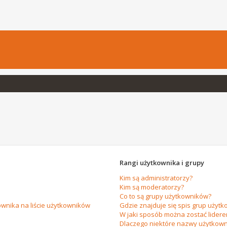
Rangi użytkownika i grupy
Kim są administratorzy?
Kim są moderatorzy?
Co to są grupy użytkowników?
wnika na liście użytkowników
Gdzie znajduje się spis grup użytk
W jaki sposób można zostać lider
Dlaczego niektóre nazwy użytkown