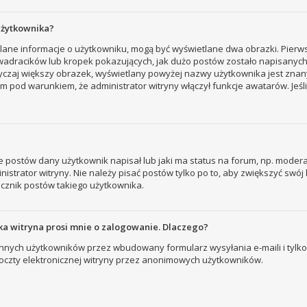
użytkownika?
tlane informacje o użytkowniku, mogą być wyświetlane dwa obrazki. Pierw
adracików lub kropek pokazujących, jak dużo postów zostało napisanych prz
yczaj większy obrazek, wyświetlany powyżej nazwy użytkownika jest znany
 pod warunkiem, że administrator witryny włączył funkcje awatarów. Jeśl
 postów dany użytkownik napisał lub jaki ma status na forum, np. modera
strator witryny. Nie należy pisać postów tylko po to, aby zwiększyć swój l
licznik postów takiego użytkownika.
a witryna prosi mnie o zalogowanie. Dlaczego?
nych użytkowników przez wbudowany formularz wysyłania e-maili i tylko wt
zty elektronicznej witryny przez anonimowych użytkowników.