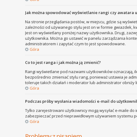
Jak można spowodować wyświetlanie rangi czy awatara 
Na stronie przeglądania postów, w miejscu, gdzie są wyświe
zależności od używanego stylu jest on w formie gwiazdek, kw
Jest on wyświetlany poniżej nazwy użytkownika. Drugi, zazw
użytkownika. Można go ustawić w panelu zarządzania kontem
administratorem i zapytać czym to jest spowodowane.
Góra
Co to jest ranga i jak można ją zmienić?
Rangi wyświetlane pod nazwami użytkowników oznaczają, ile
bezpośrednio zmieniać stylu rang, ponieważ ustawia je admini
toleruje takich działań i moderator lub administrator obniży 
Góra
Podczas próby wysłania wiadomości e-mail do użytkownik
Tylko zarejestrowani użytkownicy mogą wysyłać e-maile do in
zabezpieczać przed nieprawidłowym używaniem systemu poc
Góra
Problemy z pisaniem