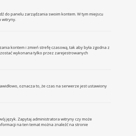
ejdź do panelu zarządzania swoim kontem. W tym miejscu
 witryny.
ządzania kontem i zmień strefę czasową, tak aby była zgodna z
że zostać wykonana tylko przez zarejestrowanych
prawidłowo, oznacza to, że czas na serwerze jest ustawiony
wój język. Zapytaj administratora witryny czy może
informacji na ten temat można znaleźć na stronie