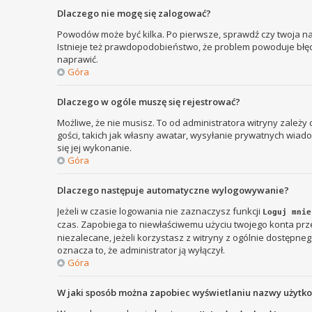
Dlaczego nie mogę się zalogować?
Powodów może być kilka. Po pierwsze, sprawdź czy twoja nazw
Istnieje też prawdopodobieństwo, że problem powoduje błędna
naprawić.
Góra
Dlaczego w ogóle muszę się rejestrować?
Możliwe, że nie musisz. To od administratora witryny zależy
gości, takich jak własny awatar, wysyłanie prywatnych wiadom
się jej wykonanie.
Góra
Dlaczego następuje automatyczne wylogowywanie?
Jeżeli w czasie logowania nie zaznaczysz funkcji
Loguj mnie
czas. Zapobiega to niewłaściwemu użyciu twojego konta p
niezalecane, jeżeli korzystasz z witryny z ogólnie dostępnego
oznacza to, że administrator ją wyłączył.
Góra
W jaki sposób można zapobiec wyświetlaniu nazwy użytk