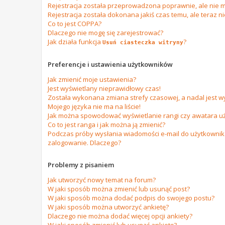
Rejestracja została przeprowadzona poprawnie, ale nie m
Rejestracja została dokonana jakiś czas temu, ale teraz n
Co to jest COPPA?
Dlaczego nie mogę się zarejestrować?
Jak działa funkcja
?
Usuń ciasteczka witryny
Preferencje i ustawienia użytkowników
Jak zmienić moje ustawienia?
Jest wyświetlany nieprawidłowy czas!
Została wykonana zmiana strefy czasowej, a nadal jest w
Mojego języka nie ma na liście!
Jak można spowodować wyświetlanie rangi czy awatara u
Co to jest ranga i jak można ją zmienić?
Podczas próby wysłania wiadomości e-mail do użytkownika
zalogowanie. Dlaczego?
Problemy z pisaniem
Jak utworzyć nowy temat na forum?
W jaki sposób można zmienić lub usunąć post?
W jaki sposób można dodać podpis do swojego postu?
W jaki sposób można utworzyć ankietę?
Dlaczego nie można dodać więcej opcji ankiety?