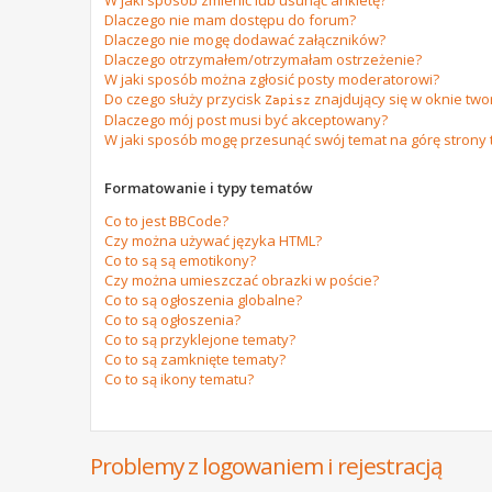
W jaki sposób zmienić lub usunąć ankietę?
Dlaczego nie mam dostępu do forum?
Dlaczego nie mogę dodawać załączników?
Dlaczego otrzymałem/otrzymałam ostrzeżenie?
W jaki sposób można zgłosić posty moderatorowi?
Do czego służy przycisk
znajdujący się w oknie tw
Zapisz
Dlaczego mój post musi być akceptowany?
W jaki sposób mogę przesunąć swój temat na górę strony
Formatowanie i typy tematów
Co to jest BBCode?
Czy można używać języka HTML?
Co to są są emotikony?
Czy można umieszczać obrazki w poście?
Co to są ogłoszenia globalne?
Co to są ogłoszenia?
Co to są przyklejone tematy?
Co to są zamknięte tematy?
Co to są ikony tematu?
Problemy z logowaniem i rejestracją