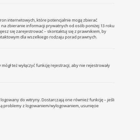
tron internetowych, które potencjalnie mogą zbierać
 na zbieranie informacji prywatnych od osób poniżej 13 roku
ujesz się zarejestrować – skontaktuj się z prawnikiem, by
ontaktowym dla wszelkiego rodzaju porad prawnych.
mógł też wyłączyć funkcję rejestracji, aby nie rejestrowały
ogowany do witryny. Dostarczają one również funkcję – jeśli
pują problemy z logowaniem/wylogowaniem, usunięcie