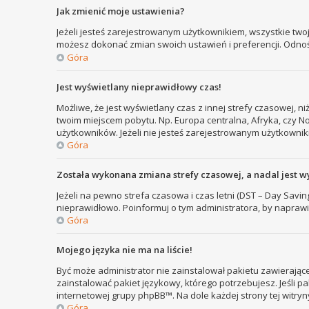
Jak zmienić moje ustawienia?
Jeżeli jesteś zarejestrowanym użytkownikiem, wszystkie two
możesz dokonać zmian swoich ustawień i preferencji. Odno
Góra
Jest wyświetlany nieprawidłowy czas!
Możliwe, że jest wyświetlany czas z innej strefy czasowej, ni
twoim miejscem pobytu. Np. Europa centralna, Afryka, czy N
użytkowników. Jeżeli nie jesteś zarejestrowanym użytkownik
Góra
Została wykonana zmiana strefy czasowej, a nadal jest w
Jeżeli na pewno strefa czasowa i czas letni (DST – Day Savi
nieprawidłowo. Poinformuj o tym administratora, by naprawi
Góra
Mojego języka nie ma na liście!
Być może administrator nie zainstalował pakietu zawierające
zainstalować pakiet językowy, którego potrzebujesz. Jeśli pa
internetowej grupy phpBB™. Na dole każdej strony tej witry
Góra