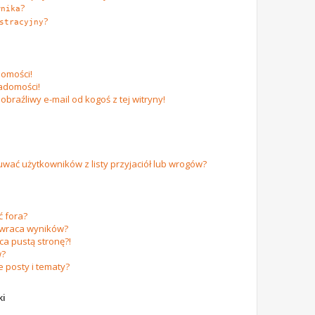
?
wnika
?
stracyjny
omości!
adomości!
raźliwy e-mail od kogoś z tej witryny!
ać użytkowników z listy przyjaciół lub wrogów?
 fora?
zwraca wyników?
a pustą stronę?!
w?
 posty i tematy?
ki