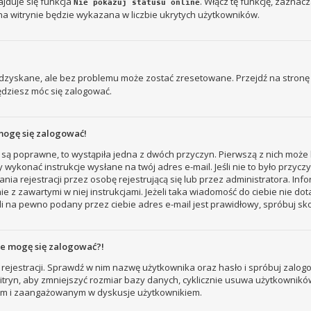
jduje się funkcja
. Włącz tę funkcję, zaznac
Nie pokazuj statusu online
na witrynie będzie wykazana w liczbie ukrytych użytkowników.
zyskane, ale bez problemu może zostać zresetowane. Przejdź na stronę l
ędziesz móc się zalogować.
mogę się zalogować!
 są poprawne, to wystąpiła jedna z dwóch przyczyn. Pierwszą z nich może 
 wykonać instrukcje wysłane na twój adres e-mail. Jeśli nie to było przyc
ejestracji przez osobę rejestrującą się lub przez administratora. Inform
e z zawartymi w niej instrukcjami. Jeżeli taka wiadomość do ciebie nie do
i na pewno podany przez ciebie adres e-mail jest prawidłowy, spróbuj sk
nie mogę się zalogować?!
rejestracji. Sprawdź w nim nazwę użytkownika oraz hasło i spróbuj zalogo
ryn, aby zmniejszyć rozmiar bazy danych, cyklicznie usuwa użytkowników, któ
nym i zaangażowanym w dyskusje użytkownikiem.