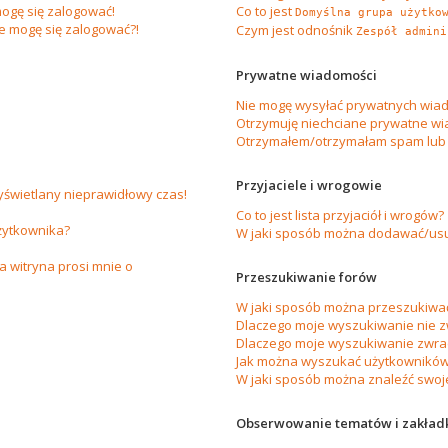
ogę się zalogować!
Co to jest
Domyślna grupa użytko
ie mogę się zalogować?!
Czym jest odnośnik
Zespół admini
Prywatne wiadomości
Nie mogę wysyłać prywatnych wiad
Otrzymuję niechciane prywatne wi
Otrzymałem/otrzymałam spam lub ob
Przyjaciele i wrogowie
yświetlany nieprawidłowy czas!
Co to jest lista przyjaciół i wrogów?
żytkownika?
W jaki sposób można dodawać/usuw
 witryna prosi mnie o
Przeszukiwanie forów
W jaki sposób można przeszukiwać
Dlaczego moje wyszukiwanie nie 
Dlaczego moje wyszukiwanie zwrac
Jak można wyszukać użytkownikó
W jaki sposób można znaleźć swoje
Obserwowanie tematów i zakład