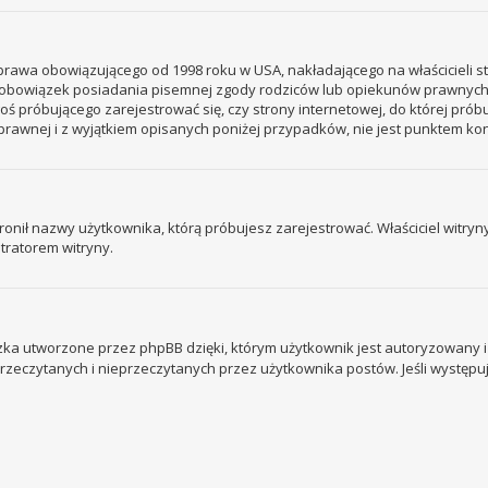
– prawa obowiązującego od 1998 roku w USA, nakładającego na właścicieli s
 – obowiązek posiadania pisemnej zgody rodziców lub opiekunów prawnych
ogoś próbującego zarejestrować się, czy strony internetowej, do której prób
rawnej i z wyjątkiem opisanych poniżej przypadków, nie jest punktem k
ronił nazwy użytkownika, którą próbujesz zarejestrować. Właściciel witryny 
tratorem witryny.
ka utworzone przez phpBB dzięki, którym użytkownik jest autoryzowany i l
 przeczytanych i nieprzeczytanych przez użytkownika postów. Jeśli wystę