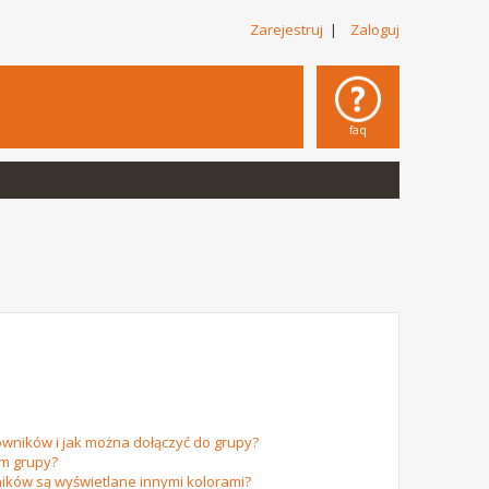
Zarejestruj
|
Zaloguj
faq
owników i jak można dołączyć do grupy?
em grupy?
ików są wyświetlane innymi kolorami?