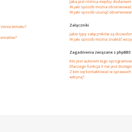
Jaka jest różnica między dodanie
W jaki sposób można obserwować 
W jaki sposób usunąć obserwowan
Załączniki
orzenia tematu?
Jakie typy załączników są dozwolon
 tematów?
W jaki sposób można znaleźć wszys
Zagadnienia związane z phpBB3
Kto jest autorem tego oprogramow
Dlaczego funkcja X nie jest dostęp
Z kim się kontaktować w sprawach
witryną?