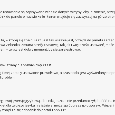
je ustawienia są zapisywane w bazie danych witryny. Aby je zmienić, prz
śnik do panelu o nazwie
znajduje się zazwyczaj na górze stron
Moje konto
ż ta, w której się znajdujesz. Jeśli tak właśnie jest, przejdź do panelu zar
owa Zelandia. Zmiana strefy czasowej, tak jak i większości ustawień, mo
iem – teraz jest dobry moment, by się zarejestrować.
yświetlany nieprawidłowy czas!
ng Time) zostały ustawione prawidłowo, a czas nadal jest wyświetlany nie
ł problem.
go twoją wersję językową albo nikt jeszcze nie przetłumaczył phpBB3 na t
kiet dla twojego języka nie istnieje, może spróbujesz go utworzyć. Więcej 
ny znajduje się odnośnik do portalu phpBB™.