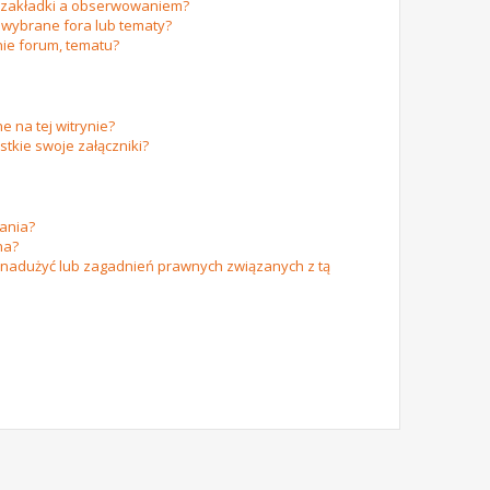
m zakładki a obserwowaniem?
wybrane fora lub tematy?
ie forum, tematu?
e na tej witrynie?
tkie swoje załączniki?
ania?
na?
 nadużyć lub zagadnień prawnych związanych z tą