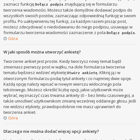
zaznacz funkcję
znajdującą się w formularzu
Dołącz podpis
tworzenia wiadomości. Możesz także domyślnie dodawać podpis do
wszystkich swoich postów, zaznaczając odpowiednią funkcję w swoim
profilu. Po uaktywnieniu tej funkcji, za każdym razem pisząc post,
możesz zdecydować o niedodawaniu do niego podpisu, usuwając w
formularzu tworzenia wiadomości zaznaczenie z pola
.
Dołącz podpis
Góra
W jaki sposób można utworzyć ankietę?
Tworzenie ankiet jest proste. Kiedy tworzysz nowy temat bądź
zmieniasz pierwszy post w wątku, na dole formularza tworzenia
tematu będziesz widzieć etykietę
. Kliknij ją i w
Utwórz ankietę
otworzonym formularzu podaj tytuł ankiety i co najmniej dwie opcje.
Każdą opcję należy wpisać w nowym wierszu widocznego pola
tekstowego. Możesz określić liczbę opcji, jakie użytkownik może
wybrać, wyznaczyć czas trwania ankiety (0 – bez limitu czasowego), a
także umożliwić użytkownikom zmianę wcześniej oddanego głosu. Jeśli
nie widzisz etykiety, prawdopodobnie nie masz uprawnień do
tworzenia ankiet.
Góra
Dlaczego nie można dodać więcej opcji ankiety?