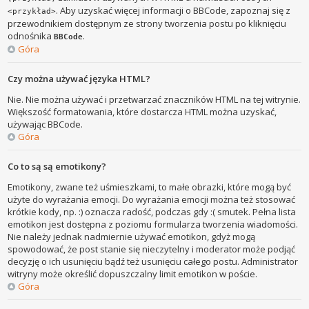
. Aby uzyskać więcej informacji o BBCode, zapoznaj się z
<przykład>
przewodnikiem dostępnym ze strony tworzenia postu po kliknięciu
odnośnika
.
BBCode
Góra
Czy można używać języka HTML?
Nie. Nie można używać i przetwarzać znaczników HTML na tej witrynie.
Większość formatowania, które dostarcza HTML można uzyskać,
używając BBCode.
Góra
Co to są są emotikony?
Emotikony, zwane też uśmieszkami, to małe obrazki, które mogą być
użyte do wyrażania emocji. Do wyrażania emocji można też stosować
krótkie kody, np. :) oznacza radość, podczas gdy :( smutek. Pełna lista
emotikon jest dostępna z poziomu formularza tworzenia wiadomości.
Nie należy jednak nadmiernie używać emotikon, gdyż mogą
spowodować, że post stanie się nieczytelny i moderator może podjąć
decyzję o ich usunięciu bądź też usunięciu całego postu. Administrator
witryny może określić dopuszczalny limit emotikon w poście.
Góra