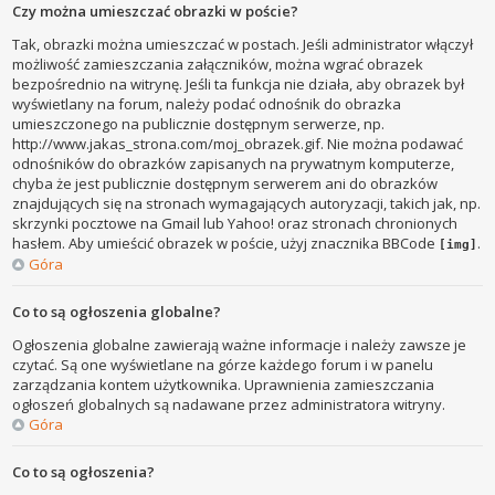
Czy można umieszczać obrazki w poście?
Tak, obrazki można umieszczać w postach. Jeśli administrator włączył
możliwość zamieszczania załączników, można wgrać obrazek
bezpośrednio na witrynę. Jeśli ta funkcja nie działa, aby obrazek był
wyświetlany na forum, należy podać odnośnik do obrazka
umieszczonego na publicznie dostępnym serwerze, np.
http://www.jakas_strona.com/moj_obrazek.gif. Nie można podawać
odnośników do obrazków zapisanych na prywatnym komputerze,
chyba że jest publicznie dostępnym serwerem ani do obrazków
znajdujących się na stronach wymagających autoryzacji, takich jak, np.
skrzynki pocztowe na Gmail lub Yahoo! oraz stronach chronionych
hasłem. Aby umieścić obrazek w poście, użyj znacznika BBCode
.
[img]
Góra
Co to są ogłoszenia globalne?
Ogłoszenia globalne zawierają ważne informacje i należy zawsze je
czytać. Są one wyświetlane na górze każdego forum i w panelu
zarządzania kontem użytkownika. Uprawnienia zamieszczania
ogłoszeń globalnych są nadawane przez administratora witryny.
Góra
Co to są ogłoszenia?