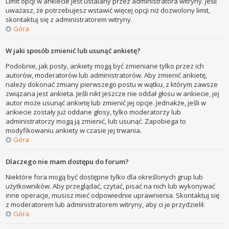
Limit opcji w ankiecie jest ustalany przez administratora witryny. Jeśli
uważasz, że potrzebujesz wstawić więcej opcji niż dozwolony limit,
skontaktuj się z administratorem witryny.
Góra
W jaki sposób zmienić lub usunąć ankietę?
Podobnie, jak posty, ankiety mogą być zmieniane tylko przez ich
autorów, moderatorów lub administratorów. Aby zmienić ankietę,
należy dokonać zmiany pierwszego postu w wątku, z którym zawsze
związana jest ankieta. Jeśli nikt jeszcze nie oddał głosu w ankiecie, jej
autor może usunąć ankietę lub zmienić jej opcje. Jednakże, jeśli w
ankiecie zostały już oddane głosy, tylko moderatorzy lub
administratorzy mogą ją zmienić, lub usunąć. Zapobiega to
modyfikowaniu ankiety w czasie jej trwania.
Góra
Dlaczego nie mam dostępu do forum?
Niektóre fora mogą być dostępne tylko dla określonych grup lub
użytkowników. Aby przeglądać, czytać, pisać na nich lub wykonywać
inne operacje, musisz mieć odpowiednie uprawnienia. Skontaktuj się
z moderatorem lub administratorem witryny, aby ci je przydzielił.
Góra