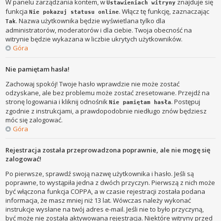
W panelu zarządzania kontem, w
znajduje się
Ustawieniach witryny
funkcja
. Włącz tę funkcję, zaznaczając
Nie pokazuj statusu online
. Nazwa użytkownika będzie wyświetlana tylko dla
Tak
administratorów, moderatorów i dla ciebie. Twoja obecność na
witrynie będzie wykazana w liczbie ukrytych użytkowników.
Góra
Nie pamiętam hasła!
Zachowaj spokój! Twoje hasło wprawdzie nie może zostać
odzyskane, ale bez problemu może zostać zresetowane. Przejdź na
stronę logowania i kliknij odnośnik
. Postępuj
Nie pamiętam hasła
zgodnie z instrukcjami, a prawdopodobnie niedługo znów będziesz
móc się zalogować.
Góra
Rejestracja została przeprowadzona poprawnie, ale nie mogę się
zalogować!
Po pierwsze, sprawdź swoją nazwę użytkownika i hasło. Jeśli są
poprawne, to wystąpiła jedna z dwóch przyczyn. Pierwszą z nich może
być włączona funkcja COPPA, a w czasie rejestracji została podana
informacja, że masz mniej niż 13 lat. Wówczas należy wykonać
instrukcje wysłane na twój adres e-mail. Jeśli nie to było przyczyną,
być może nie została aktywowana rejestracja. Niektóre witryny przed