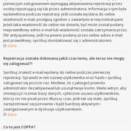
pierwszym zalogowaniem wymagają aktywowania rejestracji przez
osobę rejestrującą się lub przez administratora. Informacja o tym była
wyświetlona podczas rejestracji. Jeśli została wysłana do ciebie
wiadomość e-mail, postępuj zgodnie z zawartymi w niej instrukcjami.
Jeżeli taka wiadomość do ciebie nie dotarła, być może został podany
nieprawidłowy adres e-mail lub wiadomość została zatrzymana przez
filtr antyspamowy. Jeśli na pewno podany przez ciebie adres e-mail
jest prawidłowy, spróbuj skontaktować się z administratorem.
Góra
Rejestracja została dokonana jakiś czas temu, ale teraz nie mogę
się zalogować?!
Spróbuj znaleźć e-mail wysłany do ciebie podczas pierwszej
rejestracji. Sprawdź w nim nazwę użytkownika oraz hasło i spróbuj
zalogować się jeszcze raz. Możliwe, że z jakiegoś powodu
administrator dezaktywował lub usunął twoje konto. Wiele witryn, aby
zmniejszyć rozmiar bazy danych, cyklicznie usuwa użytkowników,
którzy nic nie pisali przez dłuższy czas. Jeśli tak się stało, spróbuj
zarejestrować się ponownie i bądź bardziej aktywnym i
zaangażowanym w dyskusje użytkownikiem.
Góra
Co to jest COPPA?