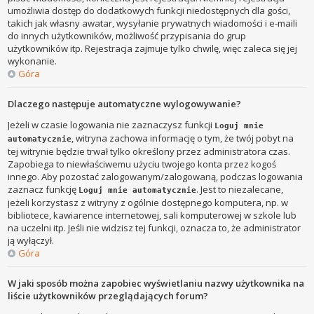
umożliwia dostęp do dodatkowych funkcji niedostępnych dla gości,
takich jak własny awatar, wysyłanie prywatnych wiadomości i e-maili
do innych użytkowników, możliwość przypisania do grup
użytkowników itp. Rejestracja zajmuje tylko chwilę, więc zaleca się jej
wykonanie.
Góra
Dlaczego następuje automatyczne wylogowywanie?
Jeżeli w czasie logowania nie zaznaczysz funkcji
Loguj mnie
, witryna zachowa informację o tym, że twój pobyt na
automatycznie
tej witrynie będzie trwał tylko określony przez administratora czas.
Zapobiega to niewłaściwemu użyciu twojego konta przez kogoś
innego. Aby pozostać zalogowanym/zalogowaną, podczas logowania
zaznacz funkcję
. Jest to niezalecane,
Loguj mnie automatycznie
jeżeli korzystasz z witryny z ogólnie dostępnego komputera, np. w
bibliotece, kawiarence internetowej, sali komputerowej w szkole lub
na uczelni itp. Jeśli nie widzisz tej funkcji, oznacza to, że administrator
ją wyłączył.
Góra
W jaki sposób można zapobiec wyświetlaniu nazwy użytkownika na
liście użytkowników przeglądających forum?