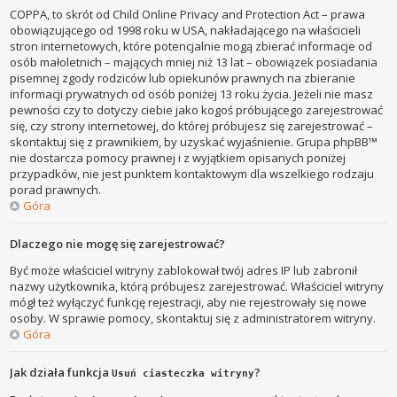
COPPA, to skrót od Child Online Privacy and Protection Act – prawa
obowiązującego od 1998 roku w USA, nakładającego na właścicieli
stron internetowych, które potencjalnie mogą zbierać informacje od
osób małoletnich – mających mniej niż 13 lat – obowiązek posiadania
pisemnej zgody rodziców lub opiekunów prawnych na zbieranie
informacji prywatnych od osób poniżej 13 roku życia. Jeżeli nie masz
pewności czy to dotyczy ciebie jako kogoś próbującego zarejestrować
się, czy strony internetowej, do której próbujesz się zarejestrować –
skontaktuj się z prawnikiem, by uzyskać wyjaśnienie. Grupa phpBB™
nie dostarcza pomocy prawnej i z wyjątkiem opisanych poniżej
przypadków, nie jest punktem kontaktowym dla wszelkiego rodzaju
porad prawnych.
Góra
Dlaczego nie mogę się zarejestrować?
Być może właściciel witryny zablokował twój adres IP lub zabronił
nazwy użytkownika, którą próbujesz zarejestrować. Właściciel witryny
mógł też wyłączyć funkcję rejestracji, aby nie rejestrowały się nowe
osoby. W sprawie pomocy, skontaktuj się z administratorem witryny.
Góra
Jak działa funkcja
?
Usuń ciasteczka witryny