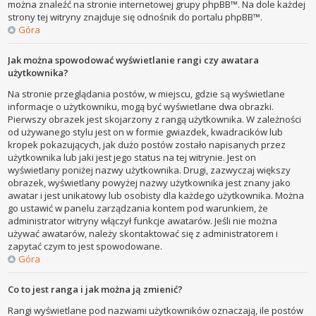
można znaleźć na stronie internetowej grupy phpBB™. Na dole każdej
strony tej witryny znajduje się odnośnik do portalu phpBB™.
Góra
Jak można spowodować wyświetlanie rangi czy awatara
użytkownika?
Na stronie przeglądania postów, w miejscu, gdzie są wyświetlane
informacje o użytkowniku, mogą być wyświetlane dwa obrazki.
Pierwszy obrazek jest skojarzony z rangą użytkownika. W zależności
od używanego stylu jest on w formie gwiazdek, kwadracików lub
kropek pokazujących, jak dużo postów zostało napisanych przez
użytkownika lub jaki jest jego status na tej witrynie. Jest on
wyświetlany poniżej nazwy użytkownika. Drugi, zazwyczaj większy
obrazek, wyświetlany powyżej nazwy użytkownika jest znany jako
awatar i jest unikatowy lub osobisty dla każdego użytkownika. Można
go ustawić w panelu zarządzania kontem pod warunkiem, że
administrator witryny włączył funkcje awatarów. Jeśli nie można
używać awatarów, należy skontaktować się z administratorem i
zapytać czym to jest spowodowane.
Góra
Co to jest ranga i jak można ją zmienić?
Rangi wyświetlane pod nazwami użytkowników oznaczają, ile postów