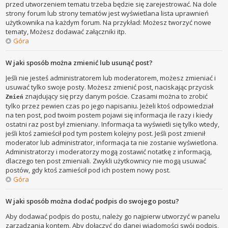
przed utworzeniem tematu trzeba będzie się zarejestrować. Na dole
strony forum lub strony tematów jest wyświetlana lista uprawnień
użytkownika na każdym forum. Na przykład: Możesz tworzyć nowe
tematy, Możesz dodawać załączniki itp.
Góra
W jaki sposób można zmienić lub usunąć post?
Jeśli nie jesteś administratorem lub moderatorem, możesz zmieniać i
usuwać tylko swoje posty. Możesz zmienić post, naciskając przycisk
znajdujący się przy danym poście. Czasami można to zrobić
Zmień
tylko przez pewien czas po jego napisaniu. Jeżeli ktoś odpowiedział
na ten post, pod twoim postem pojawi się informacja ile razy i kiedy
ostatni raz post był zmieniany. Informacja ta wyświetli się tylko wtedy,
jeśli ktoś zamieścił pod tym postem kolejny post. Jeśli post zmienił
moderator lub administrator, informacja ta nie zostanie wyświetlona.
Administratorzy i moderatorzy mogą zostawić notatkę z informacją,
dlaczego ten post zmieniali. Zwykli użytkownicy nie mogą usuwać
postów, gdy ktoś zamieścił pod ich postem nowy post.
Góra
W jaki sposób można dodać podpis do swojego postu?
Aby dodawać podpis do postu, należy go najpierw utworzyć w panelu
zarządzania kontem. Aby dołączyć do danej wiadomości swój podpis,