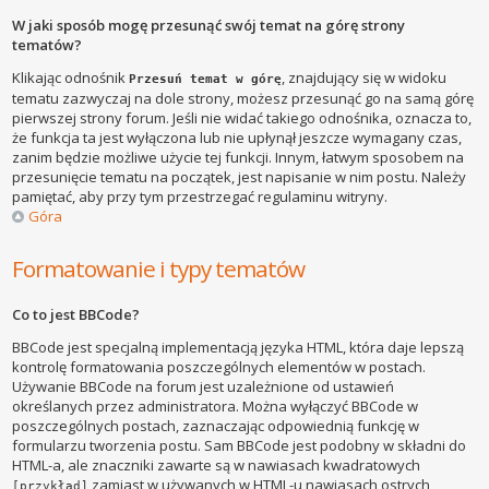
W jaki sposób mogę przesunąć swój temat na górę strony
tematów?
Klikając odnośnik
, znajdujący się w widoku
Przesuń temat w górę
tematu zazwyczaj na dole strony, możesz przesunąć go na samą górę
pierwszej strony forum. Jeśli nie widać takiego odnośnika, oznacza to,
że funkcja ta jest wyłączona lub nie upłynął jeszcze wymagany czas,
zanim będzie możliwe użycie tej funkcji. Innym, łatwym sposobem na
przesunięcie tematu na początek, jest napisanie w nim postu. Należy
pamiętać, aby przy tym przestrzegać regulaminu witryny.
Góra
Formatowanie i typy tematów
Co to jest BBCode?
BBCode jest specjalną implementacją języka HTML, która daje lepszą
kontrolę formatowania poszczególnych elementów w postach.
Używanie BBCode na forum jest uzależnione od ustawień
określanych przez administratora. Można wyłączyć BBCode w
poszczególnych postach, zaznaczając odpowiednią funkcję w
formularzu tworzenia postu. Sam BBCode jest podobny w składni do
HTML-a, ale znaczniki zawarte są w nawiasach kwadratowych
zamiast w używanych w HTML-u nawiasach ostrych
[przykład]