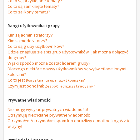
Co to są przyklejone tematy?
Co to są zamknięte tematy?
Co to są ikony tematu?
Rangi użytkownika i grupy
Kim są administratorzy?
Kim są moderatorzy?
Co to są grupy użytkowników?
Gdzie znajduje się spis grup użytkowników i jak można dołączyć
do grupy?
W jaki sposób można zostać liderem grupy?
Dlaczego niektóre nazwy użytkowników są wyświetlane innymi
kolorami?
Co to jest
?
Domyślna grupa użytkownika
Czym jest odnośnik
?
Zespół administracyjny
Prywatne wiadomości
Nie mogę wysyłać prywatnych wiadomości!
Otrzymuję niechciane prywatne wiadomości!
Otrzymałem/otrzymałam spam lub obraźliwy e-mail od kogoś z tej
witryny!