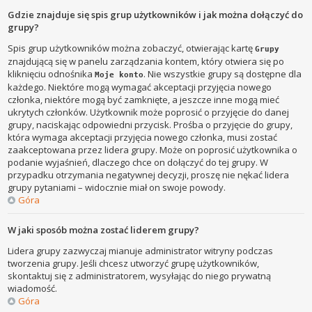
Gdzie znajduje się spis grup użytkowników i jak można dołączyć do
grupy?
Spis grup użytkowników można zobaczyć, otwierając kartę
Grupy
znajdującą się w panelu zarządzania kontem, który otwiera się po
kliknięciu odnośnika
. Nie wszystkie grupy są dostępne dla
Moje konto
każdego. Niektóre mogą wymagać akceptacji przyjęcia nowego
członka, niektóre mogą być zamknięte, a jeszcze inne mogą mieć
ukrytych członków. Użytkownik może poprosić o przyjęcie do danej
grupy, naciskając odpowiedni przycisk. Prośba o przyjęcie do grupy,
która wymaga akceptacji przyjęcia nowego członka, musi zostać
zaakceptowana przez lidera grupy. Może on poprosić użytkownika o
podanie wyjaśnień, dlaczego chce on dołączyć do tej grupy. W
przypadku otrzymania negatywnej decyzji, proszę nie nękać lidera
grupy pytaniami – widocznie miał on swoje powody.
Góra
W jaki sposób można zostać liderem grupy?
Lidera grupy zazwyczaj mianuje administrator witryny podczas
tworzenia grupy. Jeśli chcesz utworzyć grupę użytkowników,
skontaktuj się z administratorem, wysyłając do niego prywatną
wiadomość.
Góra