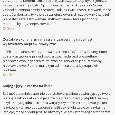
zarządzania kontem i zmień strefę czasową, tak aby była zgodna z
twoim miejscem pobytu. Np. Europa centralna, Afryka, czy Nowa
Zelandia. Zmiana strefy czasowej, tak jak i większości ustawień, może
zostać wykonana tylko przez zarejestrowanych użytkowników. Jeżeli
nie jesteś zarejestrowanym użytkownikiem – teraz jest dobry
moment, by się zarejestrować.
Góra
Została wykonana zmiana strefy czasowej, a nadal jest
wyświetlany nieprawidłowy czas!
Jeżeli na pewno strefa czasowa i czas letni (DST – Day Saving Time)
zostały ustawione prawidłowo, a czas nadal jest wyświetlany
nieprawidłowo, oznacza to, że czas na serwerze jest ustawiony
nieprawidłowo. Poinformuj o tym administratora, by naprawił
problem.
Góra
Mojego języka nie ma na liście!
Być może administrator nie zainstalował pakietu zawierającego twoją
wersję językową albo nikt jeszcze nie przetłumaczył phpBB3 na twój
język. Zapytaj administratora witryny czy może zainstalować pakiet
językowy, którego potrzebujesz. Jeśli pakiet dla twojego języka nie
istnieje, może spróbujesz go utworzyć. Więcej informacji na ten temat