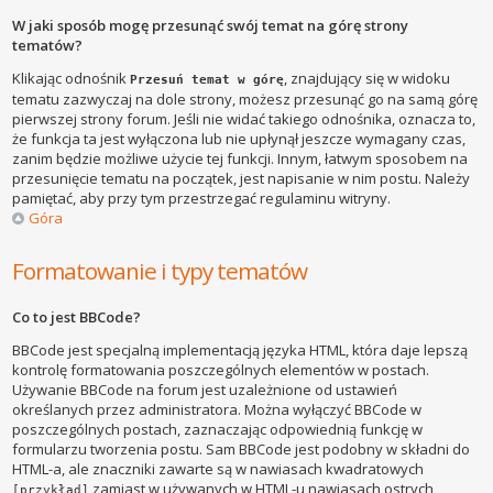
W jaki sposób mogę przesunąć swój temat na górę strony
tematów?
Klikając odnośnik
, znajdujący się w widoku
Przesuń temat w górę
tematu zazwyczaj na dole strony, możesz przesunąć go na samą górę
pierwszej strony forum. Jeśli nie widać takiego odnośnika, oznacza to,
że funkcja ta jest wyłączona lub nie upłynął jeszcze wymagany czas,
zanim będzie możliwe użycie tej funkcji. Innym, łatwym sposobem na
przesunięcie tematu na początek, jest napisanie w nim postu. Należy
pamiętać, aby przy tym przestrzegać regulaminu witryny.
Góra
Formatowanie i typy tematów
Co to jest BBCode?
BBCode jest specjalną implementacją języka HTML, która daje lepszą
kontrolę formatowania poszczególnych elementów w postach.
Używanie BBCode na forum jest uzależnione od ustawień
określanych przez administratora. Można wyłączyć BBCode w
poszczególnych postach, zaznaczając odpowiednią funkcję w
formularzu tworzenia postu. Sam BBCode jest podobny w składni do
HTML-a, ale znaczniki zawarte są w nawiasach kwadratowych
zamiast w używanych w HTML-u nawiasach ostrych
[przykład]