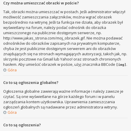
Czy można umieszczać obrazki w poście?
Tak, obrazki można umieszczać w postach. Jeśli administrator włączył
możliwość zamieszczania załączników, można wgrać obrazek
bezpośrednio na witrynę. Jeśli ta funkcja nie działa, aby obrazek był
wyświetlany na forum, należy podać odnośnik do obrazka
umieszczonego na publicznie dostępnym serwerze, np.
http://www.jakas_strona.com/moj_obrazek.gif. Nie można podawać
odnośników do obrazków zapisanych na prywatnym komputerze,
chyba że jest publicznie dostępnym serwerem ani do obrazków
znajdujących się na stronach wymagających autoryzacji, takich jak, np.
skrzynki pocztowe na Gmail lub Yahoo! oraz stronach chronionych
hasłem. Aby umieścić obrazek w poście, użyj znacznika BBCode
.
[img]
Góra
Co to są ogłoszenia globalne?
Ogłoszenia globalne zawierają ważne informacje i należy zawsze je
czytać. Są one wyświetlane na górze każdego forum i w panelu
zarządzania kontem użytkownika. Uprawnienia zamieszczania
ogłoszeń globalnych są nadawane przez administratora witryny.
Góra
Co to są ogłoszenia?