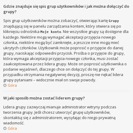
Gdzie znajduje się spis grup użytkowników i jak można dołączyć do
grupy?
Spis grup użytkowników można zobaczyć, otwierając kartę
Grupy
znajdującą się w panelu zarządzania kontem, który otwiera się po
kliknięciu odnośnika
. Nie wszystkie grupy są dostępne dla
Moje konto
każdego. Niektóre mogą wymagać akceptacji przyjęcia nowego
członka, niektóre mogą być zamknięte, a jeszcze inne mogą mieć
ukrytych członków. Użytkownik może poprosić o przyjęcie do danej
grupy, naciskając odpowiedni przycisk. Prośba o przyjęcie do grupy,
która wymaga akceptacji przyjęcia nowego członka, musi zostać
zaakceptowana przez lidera grupy. Może on poprosić użytkownika o
podanie wyjaśnień, dlaczego chce on dołączyć do tej grupy. W
przypadku otrzymania negatywnej decyzji, proszę nie nękać lidera
grupy pytaniami – widocznie miał on swoje powody.
Góra
W jaki sposób można zostać liderem grupy?
Lidera grupy zazwyczaj mianuje administrator witryny podczas
tworzenia grupy. Jeśli chcesz utworzyć grupę użytkowników,
skontaktuj się z administratorem, wysyłając do niego prywatną
wiadomość.
Góra