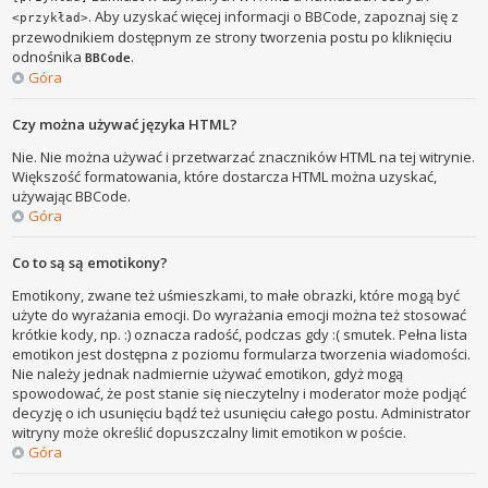
. Aby uzyskać więcej informacji o BBCode, zapoznaj się z
<przykład>
przewodnikiem dostępnym ze strony tworzenia postu po kliknięciu
odnośnika
.
BBCode
Góra
Czy można używać języka HTML?
Nie. Nie można używać i przetwarzać znaczników HTML na tej witrynie.
Większość formatowania, które dostarcza HTML można uzyskać,
używając BBCode.
Góra
Co to są są emotikony?
Emotikony, zwane też uśmieszkami, to małe obrazki, które mogą być
użyte do wyrażania emocji. Do wyrażania emocji można też stosować
krótkie kody, np. :) oznacza radość, podczas gdy :( smutek. Pełna lista
emotikon jest dostępna z poziomu formularza tworzenia wiadomości.
Nie należy jednak nadmiernie używać emotikon, gdyż mogą
spowodować, że post stanie się nieczytelny i moderator może podjąć
decyzję o ich usunięciu bądź też usunięciu całego postu. Administrator
witryny może określić dopuszczalny limit emotikon w poście.
Góra