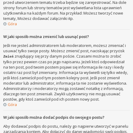
przed utworzeniem tematu trzeba będzie się zarejestrować. Na dole
strony forum lub strony tematów jest wyświetlana lista uprawnień
użytkownika na każdym forum. Na przykład: Możesz tworzyć nowe
tematy, Możesz dodawać załączniki itp.
Góra
W jaki sposób można zmienić lub usunąć post?
Jeśli nie jesteś administratorem lub moderatorem, możesz zmieniać i
usuwać tylko swoje posty. Możesz zmienić post, naciskając przycisk
znajdujący się przy danym poście. Czasami można to zrobić
Zmień
tylko przez pewien czas po jego napisaniu. Jeżeli ktoś odpowiedział
na ten post, pod twoim postem pojawi się informacja ile razy i kiedy
ostatni raz post był zmieniany. Informacja ta wyświetli się tylko wtedy,
jeśli ktoś zamieścił pod tym postem kolejny post. Jeśli post zmienił
moderator lub administrator, informacja ta nie zostanie wyświetlona.
Administratorzy i moderatorzy mogą zostawić notatkę z informacją,
dlaczego ten post zmieniali. Zwykli użytkownicy nie mogą usuwać
postów, gdy ktoś zamieścił pod ich postem nowy post.
Góra
W jaki sposób można dodać podpis do swojego postu?
Aby dodawać podpis do postu, należy go najpierw utworzyć w panelu
zarządzania kontem. Aby dołączyć do danej wiadomości swój podpis,