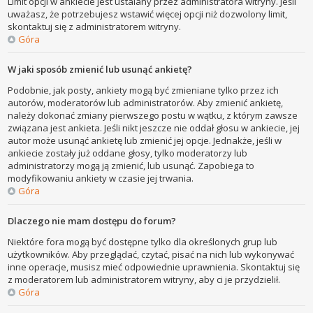
Limit opcji w ankiecie jest ustalany przez administratora witryny. Jeśli
uważasz, że potrzebujesz wstawić więcej opcji niż dozwolony limit,
skontaktuj się z administratorem witryny.
Góra
W jaki sposób zmienić lub usunąć ankietę?
Podobnie, jak posty, ankiety mogą być zmieniane tylko przez ich
autorów, moderatorów lub administratorów. Aby zmienić ankietę,
należy dokonać zmiany pierwszego postu w wątku, z którym zawsze
związana jest ankieta. Jeśli nikt jeszcze nie oddał głosu w ankiecie, jej
autor może usunąć ankietę lub zmienić jej opcje. Jednakże, jeśli w
ankiecie zostały już oddane głosy, tylko moderatorzy lub
administratorzy mogą ją zmienić, lub usunąć. Zapobiega to
modyfikowaniu ankiety w czasie jej trwania.
Góra
Dlaczego nie mam dostępu do forum?
Niektóre fora mogą być dostępne tylko dla określonych grup lub
użytkowników. Aby przeglądać, czytać, pisać na nich lub wykonywać
inne operacje, musisz mieć odpowiednie uprawnienia. Skontaktuj się
z moderatorem lub administratorem witryny, aby ci je przydzielił.
Góra