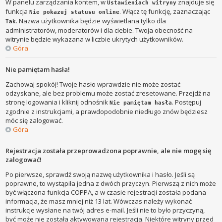
W panelu zarządzania kontem, w
znajduje się
Ustawieniach witryny
funkcja
. Włącz tę funkcję, zaznaczając
Nie pokazuj statusu online
. Nazwa użytkownika będzie wyświetlana tylko dla
Tak
administratorów, moderatorów i dla ciebie. Twoja obecność na
witrynie będzie wykazana w liczbie ukrytych użytkowników.
Góra
Nie pamiętam hasła!
Zachowaj spokój! Twoje hasło wprawdzie nie może zostać
odzyskane, ale bez problemu może zostać zresetowane. Przejdź na
stronę logowania i kliknij odnośnik
. Postępuj
Nie pamiętam hasła
zgodnie z instrukcjami, a prawdopodobnie niedługo znów będziesz
móc się zalogować.
Góra
Rejestracja została przeprowadzona poprawnie, ale nie mogę się
zalogować!
Po pierwsze, sprawdź swoją nazwę użytkownika i hasło. Jeśli są
poprawne, to wystąpiła jedna z dwóch przyczyn. Pierwszą z nich może
być włączona funkcja COPPA, a w czasie rejestracji została podana
informacja, że masz mniej niż 13 lat. Wówczas należy wykonać
instrukcje wysłane na twój adres e-mail. Jeśli nie to było przyczyną,
być może nie została aktywowana rejestracja. Niektóre witryny przed