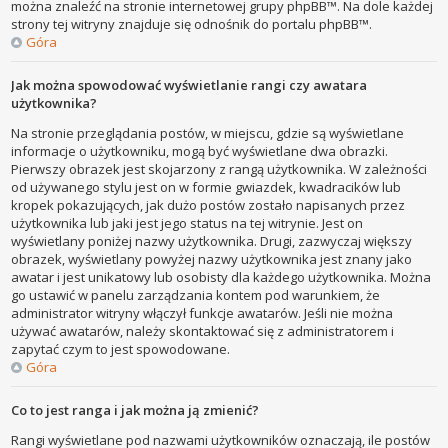
można znaleźć na stronie internetowej grupy phpBB™. Na dole każdej
strony tej witryny znajduje się odnośnik do portalu phpBB™.
Góra
Jak można spowodować wyświetlanie rangi czy awatara
użytkownika?
Na stronie przeglądania postów, w miejscu, gdzie są wyświetlane
informacje o użytkowniku, mogą być wyświetlane dwa obrazki.
Pierwszy obrazek jest skojarzony z rangą użytkownika. W zależności
od używanego stylu jest on w formie gwiazdek, kwadracików lub
kropek pokazujących, jak dużo postów zostało napisanych przez
użytkownika lub jaki jest jego status na tej witrynie. Jest on
wyświetlany poniżej nazwy użytkownika. Drugi, zazwyczaj większy
obrazek, wyświetlany powyżej nazwy użytkownika jest znany jako
awatar i jest unikatowy lub osobisty dla każdego użytkownika. Można
go ustawić w panelu zarządzania kontem pod warunkiem, że
administrator witryny włączył funkcje awatarów. Jeśli nie można
używać awatarów, należy skontaktować się z administratorem i
zapytać czym to jest spowodowane.
Góra
Co to jest ranga i jak można ją zmienić?
Rangi wyświetlane pod nazwami użytkowników oznaczają, ile postów