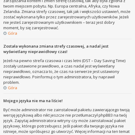
zarządzania kontem i zmień strefę czasową, tak aby była zgodna z
twoim miejscem pobytu. Np. Europa centralna, Afryka, czy Nowa
Zelandia. Zmiana strefy czasowej, tak jak i większości ustawień, może
zostać wykonana tylko przez zarejestrowanych użytkowników. Jeżeli
nie jesteś zarejestrowanym użytkownikiem – teraz jest dobry
moment, by się zarejestrować.
Góra
Została wykonana zmiana strefy czasowej, a nadal jest
wyświetlany nieprawidłowy czas!
Jeżeli na pewno strefa czasowa i czas letni (DST – Day Saving Time)
zostały ustawione prawidłowo, a czas nadal jest wyświetlany
nieprawidłowo, oznacza to, że czas na serwerze jest ustawiony
nieprawidłowo. Poinformuj o tym administratora, by naprawił
problem.
Góra
Mojego języka nie ma na liście!
Być może administrator nie zainstalował pakietu zawierającego twoją
wersję językową albo nikt jeszcze nie przetłumaczył phpBB3 na twój
język. Zapytaj administratora witryny czy może zainstalować pakiet
językowy, którego potrzebujesz. Jeśli pakiet dla twojego języka nie
istnieje, może spróbujesz go utworzyć. Więcej informacji na ten temat