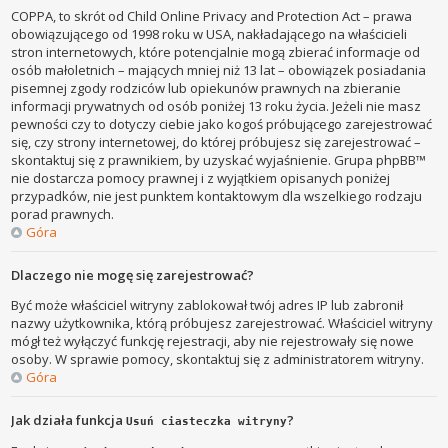
COPPA, to skrót od Child Online Privacy and Protection Act – prawa
obowiązującego od 1998 roku w USA, nakładającego na właścicieli
stron internetowych, które potencjalnie mogą zbierać informacje od
osób małoletnich – mających mniej niż 13 lat – obowiązek posiadania
pisemnej zgody rodziców lub opiekunów prawnych na zbieranie
informacji prywatnych od osób poniżej 13 roku życia. Jeżeli nie masz
pewności czy to dotyczy ciebie jako kogoś próbującego zarejestrować
się, czy strony internetowej, do której próbujesz się zarejestrować –
skontaktuj się z prawnikiem, by uzyskać wyjaśnienie. Grupa phpBB™
nie dostarcza pomocy prawnej i z wyjątkiem opisanych poniżej
przypadków, nie jest punktem kontaktowym dla wszelkiego rodzaju
porad prawnych.
Góra
Dlaczego nie mogę się zarejestrować?
Być może właściciel witryny zablokował twój adres IP lub zabronił
nazwy użytkownika, którą próbujesz zarejestrować. Właściciel witryny
mógł też wyłączyć funkcję rejestracji, aby nie rejestrowały się nowe
osoby. W sprawie pomocy, skontaktuj się z administratorem witryny.
Góra
Jak działa funkcja
?
Usuń ciasteczka witryny