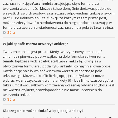
zaznacz funkcję
znajdującą się w formularzu
Dołącz podpis
tworzenia wiadomości. Możesz także domyślnie dodawać podpis do
wszystkich swoich postów, zaznaczając odpowiednią funkcję w swoim
profilu. Po uaktywnieniu tej funkcji, za każdym razem pisząc post,
możesz zdecydować o niedodawaniu do niego podpisu, usuwając w
formularzu tworzenia wiadomości zaznaczenie z pola
.
Dołącz podpis
Góra
W jaki sposób można utworzyć ankietę?
Tworzenie ankiet jest proste. Kiedy tworzysz nowy temat bądź
zmieniasz pierwszy post w wątku, na dole formularza tworzenia
tematu będziesz widzieć etykietę
. Kliknij ją i w
Utwórz ankietę
otworzonym formularzu podaj tytuł ankiety i co najmniej dwie opcje.
Każdą opcję należy wpisać w nowym wierszu widocznego pola
tekstowego. Możesz określić liczbę opcji, jakie użytkownik może
wybrać, wyznaczyć czas trwania ankiety (0 – bez limitu czasowego), a
także umożliwić użytkownikom zmianę wcześniej oddanego głosu. Jeśli
nie widzisz etykiety, prawdopodobnie nie masz uprawnień do
tworzenia ankiet.
Góra
Dlaczego nie można dodać więcej opcji ankiety?