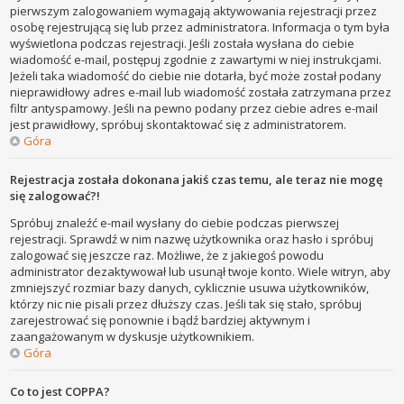
pierwszym zalogowaniem wymagają aktywowania rejestracji przez
osobę rejestrującą się lub przez administratora. Informacja o tym była
wyświetlona podczas rejestracji. Jeśli została wysłana do ciebie
wiadomość e-mail, postępuj zgodnie z zawartymi w niej instrukcjami.
Jeżeli taka wiadomość do ciebie nie dotarła, być może został podany
nieprawidłowy adres e-mail lub wiadomość została zatrzymana przez
filtr antyspamowy. Jeśli na pewno podany przez ciebie adres e-mail
jest prawidłowy, spróbuj skontaktować się z administratorem.
Góra
Rejestracja została dokonana jakiś czas temu, ale teraz nie mogę
się zalogować?!
Spróbuj znaleźć e-mail wysłany do ciebie podczas pierwszej
rejestracji. Sprawdź w nim nazwę użytkownika oraz hasło i spróbuj
zalogować się jeszcze raz. Możliwe, że z jakiegoś powodu
administrator dezaktywował lub usunął twoje konto. Wiele witryn, aby
zmniejszyć rozmiar bazy danych, cyklicznie usuwa użytkowników,
którzy nic nie pisali przez dłuższy czas. Jeśli tak się stało, spróbuj
zarejestrować się ponownie i bądź bardziej aktywnym i
zaangażowanym w dyskusje użytkownikiem.
Góra
Co to jest COPPA?