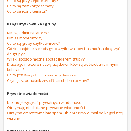
Co to są przyklejone tematy?
Co to są zamknięte tematy?
Co to są ikony tematu?
Rangi użytkownika i grupy
Kim są administratorzy?
Kim są moderatorzy?
Co to są grupy użytkowników?
Gdzie znajduje się spis grup użytkowników i jak można dołączyć
do grupy?
W jaki sposób można zostać liderem grupy?
Dlaczego niektóre nazwy użytkowników są wyświetlane innymi
kolorami?
Co to jest
?
Domyślna grupa użytkownika
Czym jest odnośnik
?
Zespół administracyjny
Prywatne wiadomości
Nie mogę wysyłać prywatnych wiadomości!
Otrzymuję niechciane prywatne wiadomości!
Otrzymałem/otrzymałam spam lub obraźliwy e-mail od kogoś z tej
witryny!