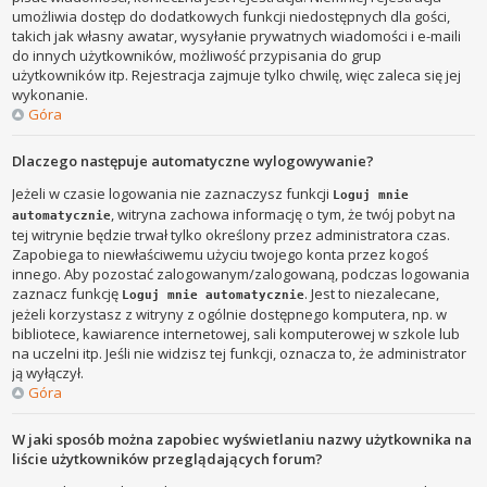
umożliwia dostęp do dodatkowych funkcji niedostępnych dla gości,
takich jak własny awatar, wysyłanie prywatnych wiadomości i e-maili
do innych użytkowników, możliwość przypisania do grup
użytkowników itp. Rejestracja zajmuje tylko chwilę, więc zaleca się jej
wykonanie.
Góra
Dlaczego następuje automatyczne wylogowywanie?
Jeżeli w czasie logowania nie zaznaczysz funkcji
Loguj mnie
, witryna zachowa informację o tym, że twój pobyt na
automatycznie
tej witrynie będzie trwał tylko określony przez administratora czas.
Zapobiega to niewłaściwemu użyciu twojego konta przez kogoś
innego. Aby pozostać zalogowanym/zalogowaną, podczas logowania
zaznacz funkcję
. Jest to niezalecane,
Loguj mnie automatycznie
jeżeli korzystasz z witryny z ogólnie dostępnego komputera, np. w
bibliotece, kawiarence internetowej, sali komputerowej w szkole lub
na uczelni itp. Jeśli nie widzisz tej funkcji, oznacza to, że administrator
ją wyłączył.
Góra
W jaki sposób można zapobiec wyświetlaniu nazwy użytkownika na
liście użytkowników przeglądających forum?