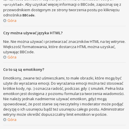
. Aby uzyskać więcej informacji o BBCode, zapoznaj się z
<przykład>
przewodnikiem dostępnym ze strony tworzenia postu po kliknięciu
odnośnika
.
BBCode
Góra
Czy można używać języka HTML?
Nie. Nie można używać i przetwarzać znaczników HTML na tej witrynie.
Większość formatowania, które dostarcza HTML można uzyskać,
używając BBCode.
Góra
Co to są są emotikony?
Emotikony, zwane też uśmieszkami, to małe obrazki, które mogą być
użyte do wyrażania emocji. Do wyrażania emocji można też stosować
krótkie kody, np. :) oznacza radość, podczas gdy :( smutek. Pełna lista
emotikon jest dostępna z poziomu formularza tworzenia wiadomości.
Nie należy jednak nadmiernie używać emotikon, gdyż mogą
spowodować, że post stanie się nieczytelny i moderator może podjąć
decyzję o ich usunięciu bądź też usunięciu całego postu. Administrator
witryny może określić dopuszczalny limit emotikon w poście.
Góra