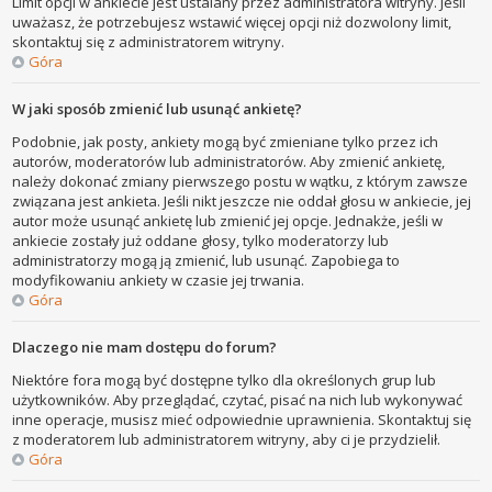
Limit opcji w ankiecie jest ustalany przez administratora witryny. Jeśli
uważasz, że potrzebujesz wstawić więcej opcji niż dozwolony limit,
skontaktuj się z administratorem witryny.
Góra
W jaki sposób zmienić lub usunąć ankietę?
Podobnie, jak posty, ankiety mogą być zmieniane tylko przez ich
autorów, moderatorów lub administratorów. Aby zmienić ankietę,
należy dokonać zmiany pierwszego postu w wątku, z którym zawsze
związana jest ankieta. Jeśli nikt jeszcze nie oddał głosu w ankiecie, jej
autor może usunąć ankietę lub zmienić jej opcje. Jednakże, jeśli w
ankiecie zostały już oddane głosy, tylko moderatorzy lub
administratorzy mogą ją zmienić, lub usunąć. Zapobiega to
modyfikowaniu ankiety w czasie jej trwania.
Góra
Dlaczego nie mam dostępu do forum?
Niektóre fora mogą być dostępne tylko dla określonych grup lub
użytkowników. Aby przeglądać, czytać, pisać na nich lub wykonywać
inne operacje, musisz mieć odpowiednie uprawnienia. Skontaktuj się
z moderatorem lub administratorem witryny, aby ci je przydzielił.
Góra