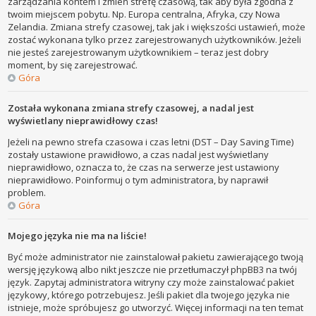
zarządzania kontem i zmień strefę czasową, tak aby była zgodna z
twoim miejscem pobytu. Np. Europa centralna, Afryka, czy Nowa
Zelandia. Zmiana strefy czasowej, tak jak i większości ustawień, może
zostać wykonana tylko przez zarejestrowanych użytkowników. Jeżeli
nie jesteś zarejestrowanym użytkownikiem – teraz jest dobry
moment, by się zarejestrować.
Góra
Została wykonana zmiana strefy czasowej, a nadal jest
wyświetlany nieprawidłowy czas!
Jeżeli na pewno strefa czasowa i czas letni (DST – Day Saving Time)
zostały ustawione prawidłowo, a czas nadal jest wyświetlany
nieprawidłowo, oznacza to, że czas na serwerze jest ustawiony
nieprawidłowo. Poinformuj o tym administratora, by naprawił
problem.
Góra
Mojego języka nie ma na liście!
Być może administrator nie zainstalował pakietu zawierającego twoją
wersję językową albo nikt jeszcze nie przetłumaczył phpBB3 na twój
język. Zapytaj administratora witryny czy może zainstalować pakiet
językowy, którego potrzebujesz. Jeśli pakiet dla twojego języka nie
istnieje, może spróbujesz go utworzyć. Więcej informacji na ten temat