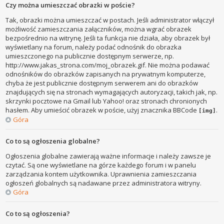
Czy można umieszczać obrazki w poście?
Tak, obrazki można umieszczać w postach. Jeśli administrator włączył
możliwość zamieszczania załączników, można wgrać obrazek
bezpośrednio na witrynę. Jeśli ta funkcja nie działa, aby obrazek był
wyświetlany na forum, należy podać odnośnik do obrazka
umieszczonego na publicznie dostępnym serwerze, np.
http://www.jakas_strona.com/moj_obrazek.gif. Nie można podawać
odnośników do obrazków zapisanych na prywatnym komputerze,
chyba że jest publicznie dostępnym serwerem ani do obrazków
znajdujących się na stronach wymagających autoryzacji, takich jak, np.
skrzynki pocztowe na Gmail lub Yahoo! oraz stronach chronionych
hasłem. Aby umieścić obrazek w poście, użyj znacznika BBCode
.
[img]
Góra
Co to są ogłoszenia globalne?
Ogłoszenia globalne zawierają ważne informacje i należy zawsze je
czytać. Są one wyświetlane na górze każdego forum i w panelu
zarządzania kontem użytkownika. Uprawnienia zamieszczania
ogłoszeń globalnych są nadawane przez administratora witryny.
Góra
Co to są ogłoszenia?