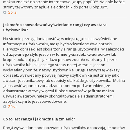
można znaleźć na stronie internetowej grupy phpBB™. Na dole każdej
strony tej witryny znajduje się odnośnik do portalu phpBB™.
Góra
Jak można spowodować wyświetlanie rangi czy awatara
użytkownika?
Na stronie przeglądania postów, w miejscu, gdzie są wyświetlane
informacje o użytkowniku, mogą być wyświetlane dwa obrazki.
Pierwszy obrazek jest skojarzony z rangą użytkownika. W zależności
od używanego stylu jest on w formie gwiazdek, kwadracików lub
kropek pokazujących, jak dużo postów zostało napisanych przez
użytkownika lub jaki jest jego status na tej witrynie. Jest on
wyświetlany poniżej nazwy użytkownika. Drugi, zazwyczaj większy
obrazek, wyświetlany powyżej nazwy użytkownika jest znany jako
awatar i jest unikatowy lub osobisty dla każdego użytkownika. Można
go ustawić w panelu zarządzania kontem pod warunkiem, że
administrator witryny włączył funkcje awatarów. Jeśli nie można
używać awatarów, należy skontaktować się z administratorem i
zapytać czym to jest spowodowane.
Góra
Co to jest ranga i jak można ją zmienić?
Rangi wyświetlane pod nazwami użytkowników oznaczają, ile postów