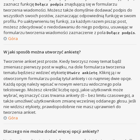
zaznacz funkcję
znajdującą się w formularzu
Dołącz podpis
tworzenia wiadomości. Możesz także domyślnie dodawać podpis do
wszystkich swoich postów, zaznaczając odpowiednią funkcję w swoim
profilu. Po uaktywnieniu tej funkcji, za każdym razem pisząc post,
możesz zdecydować o niedodawaniu do niego podpisu, usuwając w
formularzu tworzenia wiadomości zaznaczenie z pola
.
Dołącz podpis
Góra
W jaki sposób można utworzyć ankietę?
Tworzenie ankiet jest proste. Kiedy tworzysz nowy temat bądź
zmieniasz pierwszy post w wątku, na dole formularza tworzenia
tematu będziesz widzieć etykietę
. Kliknij ją i w
Utwórz ankietę
otworzonym formularzu podaj tytuł ankiety i co najmniej dwie opcje.
Każdą opcję należy wpisać w nowym wierszu widocznego pola
tekstowego. Możesz określić liczbę opcji, jakie użytkownik może
wybrać, wyznaczyć czas trwania ankiety (0 – bez limitu czasowego), a
także umożliwić użytkownikom zmianę wcześniej oddanego głosu. Jeśli
nie widzisz etykiety, prawdopodobnie nie masz uprawnień do
tworzenia ankiet.
Góra
Dlaczego nie można dodać więcej opcji ankiety?