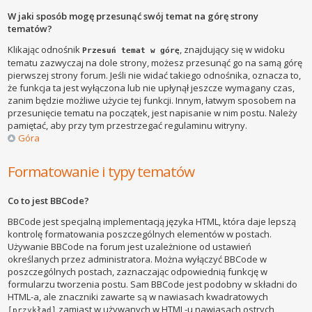
W jaki sposób mogę przesunąć swój temat na górę strony
tematów?
Klikając odnośnik
, znajdujący się w widoku
Przesuń temat w górę
tematu zazwyczaj na dole strony, możesz przesunąć go na samą górę
pierwszej strony forum. Jeśli nie widać takiego odnośnika, oznacza to,
że funkcja ta jest wyłączona lub nie upłynął jeszcze wymagany czas,
zanim będzie możliwe użycie tej funkcji. Innym, łatwym sposobem na
przesunięcie tematu na początek, jest napisanie w nim postu. Należy
pamiętać, aby przy tym przestrzegać regulaminu witryny.
Góra
Formatowanie i typy tematów
Co to jest BBCode?
BBCode jest specjalną implementacją języka HTML, która daje lepszą
kontrolę formatowania poszczególnych elementów w postach.
Używanie BBCode na forum jest uzależnione od ustawień
określanych przez administratora. Można wyłączyć BBCode w
poszczególnych postach, zaznaczając odpowiednią funkcję w
formularzu tworzenia postu. Sam BBCode jest podobny w składni do
HTML-a, ale znaczniki zawarte są w nawiasach kwadratowych
zamiast w używanych w HTML-u nawiasach ostrych
[przykład]