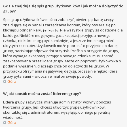
Gdzie znajduje się spis grup użytkowników i jak można dołączyć do
grupy?
Spis grup użytkowników można zobaczyć, otwierając kartę
Grupy
znajdującą się w panelu zarządzania kontem, który otwiera się po
kliknięciu odnośnika
. Nie wszystkie grupy są dostępne dla
Moje konto
każdego. Niektóre mogą wymagać akceptacji przyjęcia nowego
członka, niektóre mogą być zamknięte, a jeszcze inne mogą mieć
ukrytych członków. Użytkownik może poprosić o przyjęcie do danej
grupy, naciskając odpowiedni przycisk. Prośba o przyjęcie do grupy,
która wymaga akceptacji przyjęcia nowego członka, musi zostać
zaakceptowana przez lidera grupy. Może on poprosić użytkownika o
podanie wyjaśnień, dlaczego chce on dołączyć do tej grupy. W
przypadku otrzymania negatywnej decyzji, proszę nie nękać lidera
grupy pytaniami – widocznie miał on swoje powody.
Góra
W jaki sposób można zostać liderem grupy?
Lidera grupy zazwyczaj mianuje administrator witryny podczas
tworzenia grupy. Jeśli chcesz utworzyć grupę użytkowników,
skontaktuj się z administratorem, wysyłając do niego prywatną
wiadomość.
Góra