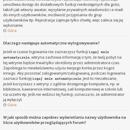
umożliwia dostęp do dodatkowych funkcji niedostępnych dla gości,
takich jak własny awatar, wysyłanie prywatnych wiadomości i e-maili
do innych użytkowników, możliwość przypisania do grup
użytkowników itp. Rejestracja zajmuje tylko chwilę, więc zaleca się jej
wykonanie.
Góra
Dlaczego następuje automatyczne wylogowywanie?
Jeżeli w czasie logowania nie zaznaczysz funkcji
Loguj mnie
, witryna zachowa informację o tym, że twój pobyt na
automatycznie
tej witrynie będzie trwał tylko określony przez administratora czas.
Zapobiega to niewłaściwemu użyciu twojego konta przez kogoś
innego. Aby pozostać zalogowanym/zalogowaną, podczas logowania
zaznacz funkcję
. Jest to niezalecane,
Loguj mnie automatycznie
jeżeli korzystasz z witryny z ogólnie dostępnego komputera, np. w
bibliotece, kawiarence internetowej, sali komputerowej w szkole lub
na uczelni itp. Jeśli nie widzisz tej funkcji, oznacza to, że administrator
ją wyłączył.
Góra
W jaki sposób można zapobiec wyświetlaniu nazwy użytkownika na
liście użytkowników przeglądających forum?