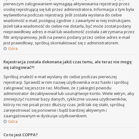
pierwszym zalogowaniem wymagają aktywowania rejestracji przez
osobę rejestrującą się lub przez administratora. Informacja o tym była
wyświetlona podczas rejestracji. Jeśli została wysłana do ciebie
wiadomość e-mail, postępuj zgodnie z zawartymi w niej instrukcjami.
Jeżeli taka wiadomość do ciebie nie dotarła, być może został podany
nieprawidłowy adres e-mail lub wiadomość została zatrzymana przez
filtr antyspamowy. Jeśli na pewno podany przez ciebie adres e-mail
jest prawidłowy, spróbuj skontaktować się z administratorem.
Góra
Rejestracja została dokonana jakiś czas temu, ale teraz nie mogę
się zalogować?!
Spróbuj znaleźć e-mail wysłany do ciebie podczas pierwszej
rejestracji. Sprawdź w nim nazwę użytkownika oraz hasło i spróbuj
zalogować się jeszcze raz. Możliwe, że z jakiegoś powodu
administrator dezaktywował lub usunął twoje konto. Wiele witryn, aby
zmniejszyć rozmiar bazy danych, cyklicznie usuwa użytkowników,
którzy nic nie pisali przez dłuższy czas. Jeśli tak się stało, spróbuj
zarejestrować się ponownie i bądź bardziej aktywnym i
zaangażowanym w dyskusje użytkownikiem.
Góra
Co to jest COPPA?