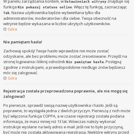
W panelu zarządzania kontem, w
znajduje się
Ustawieniach witryny
funkcja
. Włącz tę funkcję, zaznaczając
Nie pokazuj statusu online
. Nazwa użytkownika będzie wyświetlana tylko dla
Tak
administratorów, moderatorów i dla ciebie. Twoja obecność na
witrynie będzie wykazana w liczbie ukrytych użytkowników.
Góra
Nie pamiętam hasła!
Zachowaj spokój! Twoje hasło wprawdzie nie może zostać
odzyskane, ale bez problemu może zostać zresetowane. Przejdź na
stronę logowania i kliknij odnośnik
. Postępuj
Nie pamiętam hasła
zgodnie z instrukcjami, a prawdopodobnie niedługo znów będziesz
móc się zalogować.
Góra
Rejestracja została przeprowadzona poprawnie, ale nie mogę się
zalogować!
Po pierwsze, sprawdź swoją nazwę użytkownika i hasło. Jeśli są
poprawne, to wystąpiła jedna z dwóch przyczyn. Pierwszą z nich może
być włączona funkcja COPPA, a w czasie rejestracji została podana
informacja, że masz mniej niż 13 lat. Wówczas należy wykonać
instrukcje wysłane na twój adres e-mail. Jeśli nie to było przyczyną,
być może nie została aktywowana rejestracja. Niektóre witryny przed