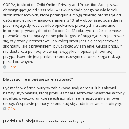
COPPA, to skrót od Child Online Privacy and Protection Act – prawa
obowiązującego od 1998 roku w USA, nakładającego na właścicieli
stron internetowych, które potencjalnie mogą zbierać informacje od
osób małoletnich – mających mniej niż 13 lat – obowiązek posiadania
pisemnej zgody rodziców lub opiekunów prawnych na zbieranie
informacji prywatnych od osób poniżej 13 roku życia. Jeżeli nie masz
pewności czy to dotyczy ciebie jako kogoś próbującego zarejestrować
się, czy strony internetowej, do której próbujesz się zarejestrować –
skontaktuj się z prawnikiem, by uzyskać wyjaśnienie. Grupa phpBB™
nie dostarcza pomocy prawnej i z wyjątkiem opisanych poniżej
przypadków, nie jest punktem kontaktowym dla wszelkiego rodzaju
porad prawnych.
Góra
Dlaczego nie mogę się zarejestrować?
Być może właściciel witryny zablokował twój adres IP lub zabronił
nazwy użytkownika, którą próbujesz zarejestrować. Właściciel witryny
mógł też wyłączyć funkcję rejestracji, aby nie rejestrowały się nowe
osoby. W sprawie pomocy, skontaktuj się z administratorem witryny.
Góra
Jak działa funkcja
?
Usuń ciasteczka witryny