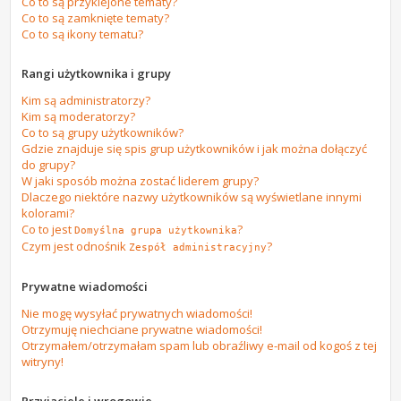
Co to są przyklejone tematy?
Co to są zamknięte tematy?
Co to są ikony tematu?
Rangi użytkownika i grupy
Kim są administratorzy?
Kim są moderatorzy?
Co to są grupy użytkowników?
Gdzie znajduje się spis grup użytkowników i jak można dołączyć
do grupy?
W jaki sposób można zostać liderem grupy?
Dlaczego niektóre nazwy użytkowników są wyświetlane innymi
kolorami?
Co to jest
?
Domyślna grupa użytkownika
Czym jest odnośnik
?
Zespół administracyjny
Prywatne wiadomości
Nie mogę wysyłać prywatnych wiadomości!
Otrzymuję niechciane prywatne wiadomości!
Otrzymałem/otrzymałam spam lub obraźliwy e-mail od kogoś z tej
witryny!