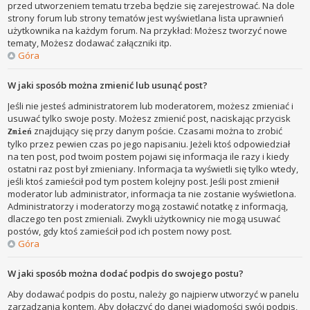
przed utworzeniem tematu trzeba będzie się zarejestrować. Na dole
strony forum lub strony tematów jest wyświetlana lista uprawnień
użytkownika na każdym forum. Na przykład: Możesz tworzyć nowe
tematy, Możesz dodawać załączniki itp.
Góra
W jaki sposób można zmienić lub usunąć post?
Jeśli nie jesteś administratorem lub moderatorem, możesz zmieniać i
usuwać tylko swoje posty. Możesz zmienić post, naciskając przycisk
znajdujący się przy danym poście. Czasami można to zrobić
Zmień
tylko przez pewien czas po jego napisaniu. Jeżeli ktoś odpowiedział
na ten post, pod twoim postem pojawi się informacja ile razy i kiedy
ostatni raz post był zmieniany. Informacja ta wyświetli się tylko wtedy,
jeśli ktoś zamieścił pod tym postem kolejny post. Jeśli post zmienił
moderator lub administrator, informacja ta nie zostanie wyświetlona.
Administratorzy i moderatorzy mogą zostawić notatkę z informacją,
dlaczego ten post zmieniali. Zwykli użytkownicy nie mogą usuwać
postów, gdy ktoś zamieścił pod ich postem nowy post.
Góra
W jaki sposób można dodać podpis do swojego postu?
Aby dodawać podpis do postu, należy go najpierw utworzyć w panelu
zarządzania kontem. Aby dołączyć do danej wiadomości swój podpis,