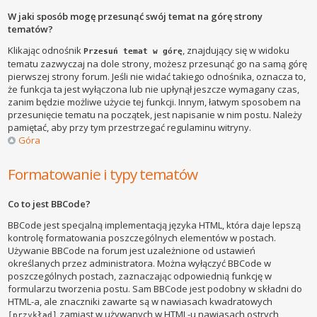
W jaki sposób mogę przesunąć swój temat na górę strony
tematów?
Klikając odnośnik
, znajdujący się w widoku
Przesuń temat w górę
tematu zazwyczaj na dole strony, możesz przesunąć go na samą górę
pierwszej strony forum. Jeśli nie widać takiego odnośnika, oznacza to,
że funkcja ta jest wyłączona lub nie upłynął jeszcze wymagany czas,
zanim będzie możliwe użycie tej funkcji. Innym, łatwym sposobem na
przesunięcie tematu na początek, jest napisanie w nim postu. Należy
pamiętać, aby przy tym przestrzegać regulaminu witryny.
Góra
Formatowanie i typy tematów
Co to jest BBCode?
BBCode jest specjalną implementacją języka HTML, która daje lepszą
kontrolę formatowania poszczególnych elementów w postach.
Używanie BBCode na forum jest uzależnione od ustawień
określanych przez administratora. Można wyłączyć BBCode w
poszczególnych postach, zaznaczając odpowiednią funkcję w
formularzu tworzenia postu. Sam BBCode jest podobny w składni do
HTML-a, ale znaczniki zawarte są w nawiasach kwadratowych
zamiast w używanych w HTML-u nawiasach ostrych
[przykład]