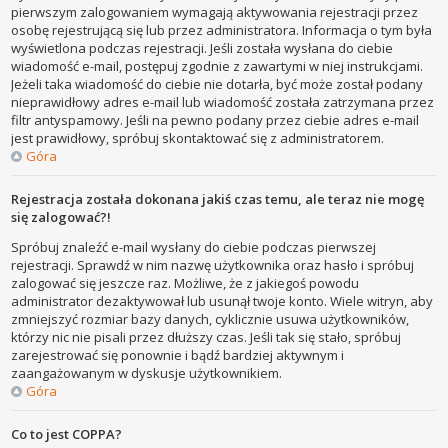
pierwszym zalogowaniem wymagają aktywowania rejestracji przez
osobę rejestrującą się lub przez administratora. Informacja o tym była
wyświetlona podczas rejestracji. Jeśli została wysłana do ciebie
wiadomość e-mail, postępuj zgodnie z zawartymi w niej instrukcjami.
Jeżeli taka wiadomość do ciebie nie dotarła, być może został podany
nieprawidłowy adres e-mail lub wiadomość została zatrzymana przez
filtr antyspamowy. Jeśli na pewno podany przez ciebie adres e-mail
jest prawidłowy, spróbuj skontaktować się z administratorem.
Góra
Rejestracja została dokonana jakiś czas temu, ale teraz nie mogę
się zalogować?!
Spróbuj znaleźć e-mail wysłany do ciebie podczas pierwszej
rejestracji. Sprawdź w nim nazwę użytkownika oraz hasło i spróbuj
zalogować się jeszcze raz. Możliwe, że z jakiegoś powodu
administrator dezaktywował lub usunął twoje konto. Wiele witryn, aby
zmniejszyć rozmiar bazy danych, cyklicznie usuwa użytkowników,
którzy nic nie pisali przez dłuższy czas. Jeśli tak się stało, spróbuj
zarejestrować się ponownie i bądź bardziej aktywnym i
zaangażowanym w dyskusje użytkownikiem.
Góra
Co to jest COPPA?