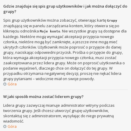
Gdzie znajduje się spis grup użytkowników i jak można dołączyć do
grupy?
Spis grup użytkowników można zobaczyć, otwierając kartę
Grupy
znajdującą się w panelu zarządzania kontem, który otwiera się po
kliknięciu odnośnika
. Nie wszystkie grupy są dostępne dla
Moje konto
każdego. Niektóre mogą wymagać akceptacji przyjęcia nowego
członka, niektóre mogą być zamknięte, a jeszcze inne mogą mieć
ukrytych członków. Użytkownik może poprosić o przyjęcie do danej
grupy, naciskając odpowiedni przycisk. Prośba o przyjęcie do grupy,
która wymaga akceptacji przyjęcia nowego członka, musi zostać
zaakceptowana przez lidera grupy. Może on poprosić użytkownika o
podanie wyjaśnień, dlaczego chce on dołączyć do tej grupy. W
przypadku otrzymania negatywnej decyzji, proszę nie nękać lidera
grupy pytaniami – widocznie miał on swoje powody.
Góra
W jaki sposób można zostać liderem grupy?
Lidera grupy zazwyczaj mianuje administrator witryny podczas
tworzenia grupy. Jeśli chcesz utworzyć grupę użytkowników,
skontaktuj się z administratorem, wysyłając do niego prywatną
wiadomość.
Góra