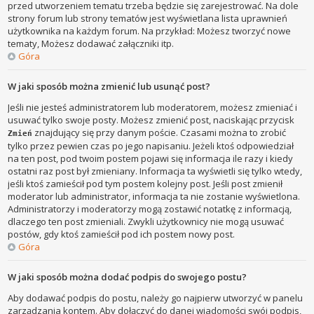
przed utworzeniem tematu trzeba będzie się zarejestrować. Na dole
strony forum lub strony tematów jest wyświetlana lista uprawnień
użytkownika na każdym forum. Na przykład: Możesz tworzyć nowe
tematy, Możesz dodawać załączniki itp.
Góra
W jaki sposób można zmienić lub usunąć post?
Jeśli nie jesteś administratorem lub moderatorem, możesz zmieniać i
usuwać tylko swoje posty. Możesz zmienić post, naciskając przycisk
znajdujący się przy danym poście. Czasami można to zrobić
Zmień
tylko przez pewien czas po jego napisaniu. Jeżeli ktoś odpowiedział
na ten post, pod twoim postem pojawi się informacja ile razy i kiedy
ostatni raz post był zmieniany. Informacja ta wyświetli się tylko wtedy,
jeśli ktoś zamieścił pod tym postem kolejny post. Jeśli post zmienił
moderator lub administrator, informacja ta nie zostanie wyświetlona.
Administratorzy i moderatorzy mogą zostawić notatkę z informacją,
dlaczego ten post zmieniali. Zwykli użytkownicy nie mogą usuwać
postów, gdy ktoś zamieścił pod ich postem nowy post.
Góra
W jaki sposób można dodać podpis do swojego postu?
Aby dodawać podpis do postu, należy go najpierw utworzyć w panelu
zarządzania kontem. Aby dołączyć do danej wiadomości swój podpis,