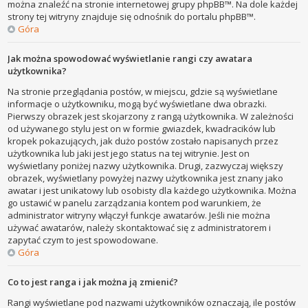
można znaleźć na stronie internetowej grupy phpBB™. Na dole każdej
strony tej witryny znajduje się odnośnik do portalu phpBB™.
Góra
Jak można spowodować wyświetlanie rangi czy awatara
użytkownika?
Na stronie przeglądania postów, w miejscu, gdzie są wyświetlane
informacje o użytkowniku, mogą być wyświetlane dwa obrazki.
Pierwszy obrazek jest skojarzony z rangą użytkownika. W zależności
od używanego stylu jest on w formie gwiazdek, kwadracików lub
kropek pokazujących, jak dużo postów zostało napisanych przez
użytkownika lub jaki jest jego status na tej witrynie. Jest on
wyświetlany poniżej nazwy użytkownika. Drugi, zazwyczaj większy
obrazek, wyświetlany powyżej nazwy użytkownika jest znany jako
awatar i jest unikatowy lub osobisty dla każdego użytkownika. Można
go ustawić w panelu zarządzania kontem pod warunkiem, że
administrator witryny włączył funkcje awatarów. Jeśli nie można
używać awatarów, należy skontaktować się z administratorem i
zapytać czym to jest spowodowane.
Góra
Co to jest ranga i jak można ją zmienić?
Rangi wyświetlane pod nazwami użytkowników oznaczają, ile postów