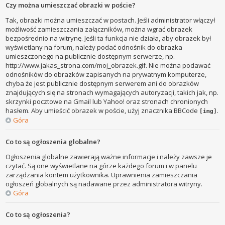
Czy można umieszczać obrazki w poście?
Tak, obrazki można umieszczać w postach. Jeśli administrator włączył
możliwość zamieszczania załączników, można wgrać obrazek
bezpośrednio na witrynę. Jeśli ta funkcja nie działa, aby obrazek był
wyświetlany na forum, należy podać odnośnik do obrazka
umieszczonego na publicznie dostępnym serwerze, np.
http://www.jakas_strona.com/moj_obrazek.gif. Nie można podawać
odnośników do obrazków zapisanych na prywatnym komputerze,
chyba że jest publicznie dostępnym serwerem ani do obrazków
znajdujących się na stronach wymagających autoryzacji, takich jak, np.
skrzynki pocztowe na Gmail lub Yahoo! oraz stronach chronionych
hasłem. Aby umieścić obrazek w poście, użyj znacznika BBCode
.
[img]
Góra
Co to są ogłoszenia globalne?
Ogłoszenia globalne zawierają ważne informacje i należy zawsze je
czytać. Są one wyświetlane na górze każdego forum i w panelu
zarządzania kontem użytkownika. Uprawnienia zamieszczania
ogłoszeń globalnych są nadawane przez administratora witryny.
Góra
Co to są ogłoszenia?