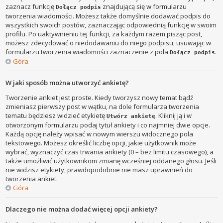
zaznacz funkcję
znajdującą się w formularzu
Dołącz podpis
tworzenia wiadomości. Możesz także domyślnie dodawać podpis do
wszystkich swoich postów, zaznaczając odpowiednią funkcję w swoim
profilu. Po uaktywnieniu tej funkcji, za każdym razem pisząc post,
możesz zdecydować o niedodawaniu do niego podpisu, usuwając w
formularzu tworzenia wiadomości zaznaczenie z pola
.
Dołącz podpis
Góra
W jaki sposób można utworzyć ankietę?
Tworzenie ankiet jest proste. Kiedy tworzysz nowy temat bądź
zmieniasz pierwszy post w wątku, na dole formularza tworzenia
tematu będziesz widzieć etykietę
. Kliknij ją i w
Utwórz ankietę
otworzonym formularzu podaj tytuł ankiety i co najmniej dwie opcje.
Każdą opcję należy wpisać w nowym wierszu widocznego pola
tekstowego. Możesz określić liczbę opcji, jakie użytkownik może
wybrać, wyznaczyć czas trwania ankiety (0 – bez limitu czasowego), a
także umożliwić użytkownikom zmianę wcześniej oddanego głosu. Jeśli
nie widzisz etykiety, prawdopodobnie nie masz uprawnień do
tworzenia ankiet.
Góra
Dlaczego nie można dodać więcej opcji ankiety?