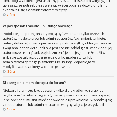
Limit opcji w ankiecie jest ustalany przez administratora witryny. Jeśli
uważasz, że potrzebujesz wstawić więcej opcji niż dozwolony limit,
skontaktuj się z administratorem witryny.
Góra
W jaki sposób zmienić lub usunąć ankietę?
Podobnie, jak posty, ankiety mogą być zmieniane tylko przez ich
autorów, moderatorów lub administratorów. Aby zmienić ankietę,
należy dokonać zmiany pierwszego postu w wątku, z którym zawsze
związana jest ankieta. Jeśli nikt jeszcze nie oddał głosu w ankiecie, jej
autor może usunąć ankietę lub zmienić jej opcje. Jednakże, jeśli w
ankiecie zostały już oddane głosy, tylko moderatorzy lub
administratorzy mogą ją zmienić, lub usunąć. Zapobiega to
modyfikowaniu ankiety w czasie jej trwania.
Góra
Dlaczego nie mam dostępu do forum?
Niektóre fora mogą być dostępne tylko dla określonych grup lub
użytkowników. Aby przeglądać, czytać, pisać na nich lub wykonywać
inne operacje, musisz mieć odpowiednie uprawnienia. Skontaktuj się
z moderatorem lub administratorem witryny, aby ci je przydzielił.
Góra