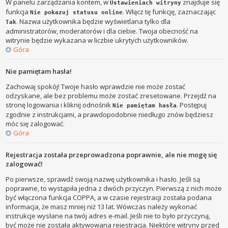
W panelu zarządzania kontem, w
znajduje się
Ustawieniach witryny
funkcja
. Włącz tę funkcję, zaznaczając
Nie pokazuj statusu online
. Nazwa użytkownika będzie wyświetlana tylko dla
Tak
administratorów, moderatorów i dla ciebie. Twoja obecność na
witrynie będzie wykazana w liczbie ukrytych użytkowników.
Góra
Nie pamiętam hasła!
Zachowaj spokój! Twoje hasło wprawdzie nie może zostać
odzyskane, ale bez problemu może zostać zresetowane. Przejdź na
stronę logowania i kliknij odnośnik
. Postępuj
Nie pamiętam hasła
zgodnie z instrukcjami, a prawdopodobnie niedługo znów będziesz
móc się zalogować.
Góra
Rejestracja została przeprowadzona poprawnie, ale nie mogę się
zalogować!
Po pierwsze, sprawdź swoją nazwę użytkownika i hasło. Jeśli są
poprawne, to wystąpiła jedna z dwóch przyczyn. Pierwszą z nich może
być włączona funkcja COPPA, a w czasie rejestracji została podana
informacja, że masz mniej niż 13 lat. Wówczas należy wykonać
instrukcje wysłane na twój adres e-mail. Jeśli nie to było przyczyną,
być może nie została aktywowana rejestracja. Niektóre witryny przed