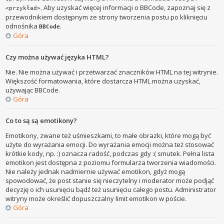
. Aby uzyskać więcej informacji o BBCode, zapoznaj się z
<przykład>
przewodnikiem dostępnym ze strony tworzenia postu po kliknięciu
odnośnika
.
BBCode
Góra
Czy można używać języka HTML?
Nie. Nie można używać i przetwarzać znaczników HTML na tej witrynie.
Większość formatowania, które dostarcza HTML można uzyskać,
używając BBCode.
Góra
Co to są są emotikony?
Emotikony, zwane też uśmieszkami, to małe obrazki, które mogą być
użyte do wyrażania emocji. Do wyrażania emocji można też stosować
krótkie kody, np. :) oznacza radość, podczas gdy :( smutek. Pełna lista
emotikon jest dostępna z poziomu formularza tworzenia wiadomości.
Nie należy jednak nadmiernie używać emotikon, gdyż mogą
spowodować, że post stanie się nieczytelny i moderator może podjąć
decyzję o ich usunięciu bądź też usunięciu całego postu. Administrator
witryny może określić dopuszczalny limit emotikon w poście.
Góra