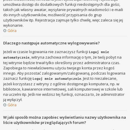
umożliwia dostęp do dodatkowych funkcji niedostępnych dla gości,
takich jak własny awatar, wysyłanie prywatnych wiadomości i e-maili
do innych użytkowników, możliwość przypisania do grup
użytkowników itp. Rejestracja zajmuje tylko chwilę, więc zaleca się jej
wykonanie.
Góra
Dlaczego następuje automatyczne wylogowywanie?
Jeżeli w czasie logowania nie zaznaczysz funkcji
Loguj mnie
, witryna zachowa informację o tym, że twój pobyt na
automatycznie
tej witrynie będzie trwał tylko określony przez administratora czas.
Zapobiega to niewłaściwemu użyciu twojego konta przez kogoś
innego. Aby pozostać zalogowanym/zalogowaną, podczas logowania
zaznacz funkcję
. Jest to niezalecane,
Loguj mnie automatycznie
jeżeli korzystasz z witryny z ogólnie dostępnego komputera, np. w
bibliotece, kawiarence internetowej, sali komputerowej w szkole lub
na uczelni itp. Jeśli nie widzisz tej funkcji, oznacza to, że administrator
ją wyłączył.
Góra
W jaki sposób można zapobiec wyświetlaniu nazwy użytkownika na
liście użytkowników przeglądających forum?