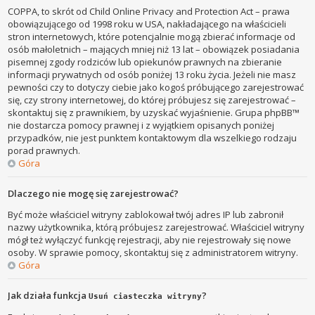
COPPA, to skrót od Child Online Privacy and Protection Act – prawa
obowiązującego od 1998 roku w USA, nakładającego na właścicieli
stron internetowych, które potencjalnie mogą zbierać informacje od
osób małoletnich – mających mniej niż 13 lat – obowiązek posiadania
pisemnej zgody rodziców lub opiekunów prawnych na zbieranie
informacji prywatnych od osób poniżej 13 roku życia. Jeżeli nie masz
pewności czy to dotyczy ciebie jako kogoś próbującego zarejestrować
się, czy strony internetowej, do której próbujesz się zarejestrować –
skontaktuj się z prawnikiem, by uzyskać wyjaśnienie. Grupa phpBB™
nie dostarcza pomocy prawnej i z wyjątkiem opisanych poniżej
przypadków, nie jest punktem kontaktowym dla wszelkiego rodzaju
porad prawnych.
Góra
Dlaczego nie mogę się zarejestrować?
Być może właściciel witryny zablokował twój adres IP lub zabronił
nazwy użytkownika, którą próbujesz zarejestrować. Właściciel witryny
mógł też wyłączyć funkcję rejestracji, aby nie rejestrowały się nowe
osoby. W sprawie pomocy, skontaktuj się z administratorem witryny.
Góra
Jak działa funkcja
?
Usuń ciasteczka witryny