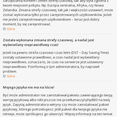
zarządzania kontem i zmień strefę czasową, tak aby była zgodna z
twoim miejscem pobytu. Np. Europa centralna, Afryka, czy Nowa
Zelandia. Zmiana strefy czasowej, tak jak i większości ustawień, może
zostać wykonana tylko przez zarejestrowanych użytkowników. Jeżeli
nie jesteś zarejestrowanym użytkownikiem – teraz jest dobry
moment, by się zarejestrować.
Góra
Została wykonana zmiana strefy czasowej, a nadal jest
wyświetlany nieprawidłowy czas!
Jeżeli na pewno strefa czasowa i czas letni (DST – Day Saving Time)
zostały ustawione prawidłowo, a czas nadal jest wyświetlany
nieprawidłowo, oznacza to, że czas na serwerze jest ustawiony
nieprawidłowo. Poinformuj o tym administratora, by naprawił
problem.
Góra
Mojego języka nie ma na liście!
Być może administrator nie zainstalował pakietu zawierającego twoją
wersję językową albo nikt jeszcze nie przetłumaczył phpBB3 na twój
język. Zapytaj administratora witryny czy może zainstalować pakiet
językowy, którego potrzebujesz. Jeśli pakiet dla twojego języka nie
istnieje, może spróbujesz go utworzyć. Więcej informacji na ten temat