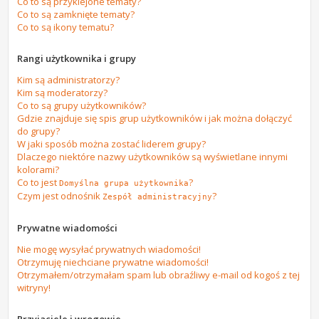
Co to są przyklejone tematy?
Co to są zamknięte tematy?
Co to są ikony tematu?
Rangi użytkownika i grupy
Kim są administratorzy?
Kim są moderatorzy?
Co to są grupy użytkowników?
Gdzie znajduje się spis grup użytkowników i jak można dołączyć
do grupy?
W jaki sposób można zostać liderem grupy?
Dlaczego niektóre nazwy użytkowników są wyświetlane innymi
kolorami?
Co to jest
?
Domyślna grupa użytkownika
Czym jest odnośnik
?
Zespół administracyjny
Prywatne wiadomości
Nie mogę wysyłać prywatnych wiadomości!
Otrzymuję niechciane prywatne wiadomości!
Otrzymałem/otrzymałam spam lub obraźliwy e-mail od kogoś z tej
witryny!