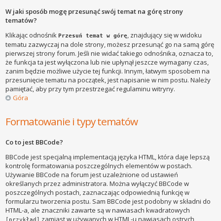
W jaki sposób mogę przesunąć swój temat na górę strony
tematów?
Klikając odnośnik
, znajdujący się w widoku
Przesuń temat w górę
tematu zazwyczaj na dole strony, możesz przesunąć go na samą górę
pierwszej strony forum. Jeśli nie widać takiego odnośnika, oznacza to,
że funkcja ta jest wyłączona lub nie upłynął jeszcze wymagany czas,
zanim będzie możliwe użycie tej funkcji. Innym, łatwym sposobem na
przesunięcie tematu na początek, jest napisanie w nim postu. Należy
pamiętać, aby przy tym przestrzegać regulaminu witryny.
Góra
Formatowanie i typy tematów
Co to jest BBCode?
BBCode jest specjalną implementacją języka HTML, która daje lepszą
kontrolę formatowania poszczególnych elementów w postach.
Używanie BBCode na forum jest uzależnione od ustawień
określanych przez administratora. Można wyłączyć BBCode w
poszczególnych postach, zaznaczając odpowiednią funkcję w
formularzu tworzenia postu. Sam BBCode jest podobny w składni do
HTML-a, ale znaczniki zawarte są w nawiasach kwadratowych
zamiast w używanych w HTML-u nawiasach ostrych
[przykład]