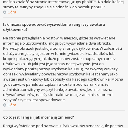
można znaleźć na stronie internetowej grupy phpBB™. Na dole każdej
strony tej witryny znajduje się odnośnik do portalu phpBB™.
Góra
Jak można spowodować wyświetlanie rangi czy awatara
użytkownika?
Na stronie przeglądania postów, w miejscu, gdzie są wyświetlane
informacje o użytkowniku, mogą być wyświetlane dwa obrazki.
Pierwszy obrazek jest skojarzony z rangą użytkownika. W zależności
od używanego stylu jest on w formie gwiazdek, kwadracików lub
kropek pokazujących, jak dużo postów zostało napisanych przez
użytkownika lub jaki jest jego status na tej witrynie. Jest on
wyświetlany poniżej nazwy użytkownika. Drugi, zazwyczaj większy
obrazek, wyświetlany powyżej nazwy użytkownika jest znany jako
awatar i jest unikatowy lub osobisty dla każdego użytkownika. Można
go ustawić w panelu zarządzania kontem pod warunkiem, że
administrator witryny włączył funkcje awatarów. Jeśli nie można
używać awatarów, należy skontaktować się z administratorem i
zapytać czym to jest spowodowane.
Góra
Co to jest ranga i jak można ją zmienić?
Rangi wyświetlane pod nazwami użytkowników oznaczają, ile postów