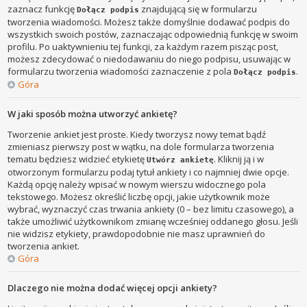
zaznacz funkcję
znajdującą się w formularzu
Dołącz podpis
tworzenia wiadomości. Możesz także domyślnie dodawać podpis do
wszystkich swoich postów, zaznaczając odpowiednią funkcję w swoim
profilu. Po uaktywnieniu tej funkcji, za każdym razem pisząc post,
możesz zdecydować o niedodawaniu do niego podpisu, usuwając w
formularzu tworzenia wiadomości zaznaczenie z pola
.
Dołącz podpis
Góra
W jaki sposób można utworzyć ankietę?
Tworzenie ankiet jest proste. Kiedy tworzysz nowy temat bądź
zmieniasz pierwszy post w wątku, na dole formularza tworzenia
tematu będziesz widzieć etykietę
. Kliknij ją i w
Utwórz ankietę
otworzonym formularzu podaj tytuł ankiety i co najmniej dwie opcje.
Każdą opcję należy wpisać w nowym wierszu widocznego pola
tekstowego. Możesz określić liczbę opcji, jakie użytkownik może
wybrać, wyznaczyć czas trwania ankiety (0 – bez limitu czasowego), a
także umożliwić użytkownikom zmianę wcześniej oddanego głosu. Jeśli
nie widzisz etykiety, prawdopodobnie nie masz uprawnień do
tworzenia ankiet.
Góra
Dlaczego nie można dodać więcej opcji ankiety?