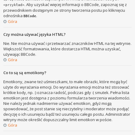
. Aby uzyskać więcej informacji o BBCode, zapoznaj się z
<przykład>
przewodnikiem dostępnym ze strony tworzenia postu po kliknięciu
odnośnika
.
BBCode
Góra
Czy można używać języka HTML?
Nie. Nie można używać i przetwarzać znaczników HTML na tej witrynie.
Większość formatowania, które dostarcza HTML można uzyskać,
używając BBCode.
Góra
Co to są są emotikony?
Emotikony, zwane też uśmieszkami, to małe obrazki, które mogą być
użyte do wyrażania emocji. Do wyrażania emocji można też stosować
krótkie kody, np. :) oznacza radość, podczas gdy :( smutek. Pełna lista
emotikon jest dostępna z poziomu formularza tworzenia wiadomości.
Nie należy jednak nadmiernie używać emotikon, gdyż mogą
spowodować, że post stanie się nieczytelny i moderator może podjąć
decyzję o ich usunięciu bądź też usunięciu całego postu. Administrator
witryny może określić dopuszczalny limit emotikon w poście.
Góra