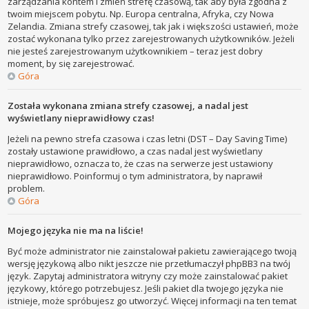
zarządzania kontem i zmień strefę czasową, tak aby była zgodna z
twoim miejscem pobytu. Np. Europa centralna, Afryka, czy Nowa
Zelandia. Zmiana strefy czasowej, tak jak i większości ustawień, może
zostać wykonana tylko przez zarejestrowanych użytkowników. Jeżeli
nie jesteś zarejestrowanym użytkownikiem – teraz jest dobry
moment, by się zarejestrować.
Góra
Została wykonana zmiana strefy czasowej, a nadal jest
wyświetlany nieprawidłowy czas!
Jeżeli na pewno strefa czasowa i czas letni (DST – Day Saving Time)
zostały ustawione prawidłowo, a czas nadal jest wyświetlany
nieprawidłowo, oznacza to, że czas na serwerze jest ustawiony
nieprawidłowo. Poinformuj o tym administratora, by naprawił
problem.
Góra
Mojego języka nie ma na liście!
Być może administrator nie zainstalował pakietu zawierającego twoją
wersję językową albo nikt jeszcze nie przetłumaczył phpBB3 na twój
język. Zapytaj administratora witryny czy może zainstalować pakiet
językowy, którego potrzebujesz. Jeśli pakiet dla twojego języka nie
istnieje, może spróbujesz go utworzyć. Więcej informacji na ten temat