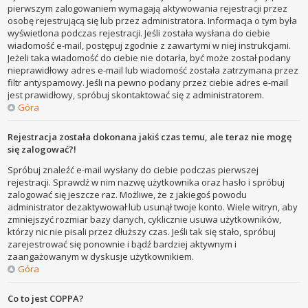
pierwszym zalogowaniem wymagają aktywowania rejestracji przez
osobę rejestrującą się lub przez administratora. Informacja o tym była
wyświetlona podczas rejestracji. Jeśli została wysłana do ciebie
wiadomość e-mail, postępuj zgodnie z zawartymi w niej instrukcjami.
Jeżeli taka wiadomość do ciebie nie dotarła, być może został podany
nieprawidłowy adres e-mail lub wiadomość została zatrzymana przez
filtr antyspamowy. Jeśli na pewno podany przez ciebie adres e-mail
jest prawidłowy, spróbuj skontaktować się z administratorem.
Góra
Rejestracja została dokonana jakiś czas temu, ale teraz nie mogę
się zalogować?!
Spróbuj znaleźć e-mail wysłany do ciebie podczas pierwszej
rejestracji. Sprawdź w nim nazwę użytkownika oraz hasło i spróbuj
zalogować się jeszcze raz. Możliwe, że z jakiegoś powodu
administrator dezaktywował lub usunął twoje konto. Wiele witryn, aby
zmniejszyć rozmiar bazy danych, cyklicznie usuwa użytkowników,
którzy nic nie pisali przez dłuższy czas. Jeśli tak się stało, spróbuj
zarejestrować się ponownie i bądź bardziej aktywnym i
zaangażowanym w dyskusje użytkownikiem.
Góra
Co to jest COPPA?