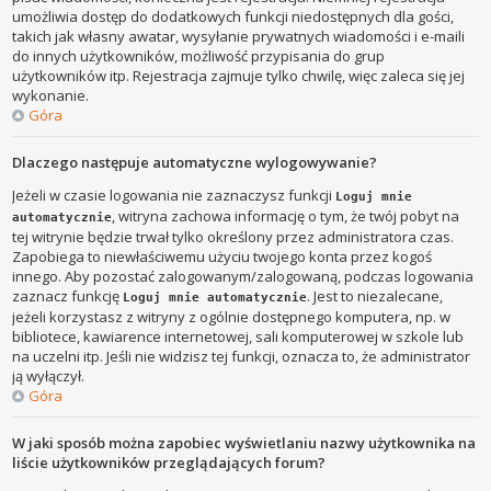
umożliwia dostęp do dodatkowych funkcji niedostępnych dla gości,
takich jak własny awatar, wysyłanie prywatnych wiadomości i e-maili
do innych użytkowników, możliwość przypisania do grup
użytkowników itp. Rejestracja zajmuje tylko chwilę, więc zaleca się jej
wykonanie.
Góra
Dlaczego następuje automatyczne wylogowywanie?
Jeżeli w czasie logowania nie zaznaczysz funkcji
Loguj mnie
, witryna zachowa informację o tym, że twój pobyt na
automatycznie
tej witrynie będzie trwał tylko określony przez administratora czas.
Zapobiega to niewłaściwemu użyciu twojego konta przez kogoś
innego. Aby pozostać zalogowanym/zalogowaną, podczas logowania
zaznacz funkcję
. Jest to niezalecane,
Loguj mnie automatycznie
jeżeli korzystasz z witryny z ogólnie dostępnego komputera, np. w
bibliotece, kawiarence internetowej, sali komputerowej w szkole lub
na uczelni itp. Jeśli nie widzisz tej funkcji, oznacza to, że administrator
ją wyłączył.
Góra
W jaki sposób można zapobiec wyświetlaniu nazwy użytkownika na
liście użytkowników przeglądających forum?