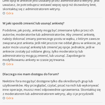
Limit opcji w ankiecie jest ustalany przez administratora witryny. Jeśli
uważasz, że potrzebujesz wstawić więcej opcji niż dozwolony limit,
skontaktuj się z administratorem witryny.
Góra
W jaki sposób zmienić lub usunąć ankietę?
Podobnie, jak posty, ankiety mogą być zmieniane tylko przez ich
autorów, moderatorów lub administratorów. Aby zmienić ankietę,
należy dokonać zmiany pierwszego postu w wątku, z którym zawsze
związana jest ankieta. Jeśli nikt jeszcze nie oddał głosu w ankiecie, jej
autor może usunąć ankietę lub zmienić jej opcje. Jednakże, jeśli w
ankiecie zostały już oddane głosy, tylko moderatorzy lub
administratorzy mogą ją zmienić, lub usunąć. Zapobiega to
modyfikowaniu ankiety w czasie jej trwania.
Góra
Dlaczego nie mam dostępu do forum?
Niektóre fora mogą być dostępne tylko dla określonych grup lub
użytkowników. Aby przeglądać, czytać, pisać na nich lub wykonywać
inne operacje, musisz mieć odpowiednie uprawnienia. Skontaktuj się
z moderatorem lub administratorem witryny, aby ci je przydzielił.
Góra