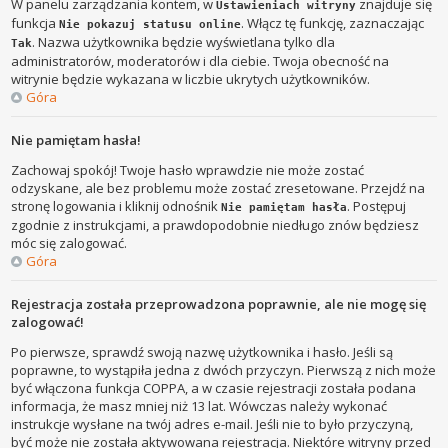
W panelu zarządzania kontem, w
znajduje się
Ustawieniach witryny
funkcja
. Włącz tę funkcję, zaznaczając
Nie pokazuj statusu online
. Nazwa użytkownika będzie wyświetlana tylko dla
Tak
administratorów, moderatorów i dla ciebie. Twoja obecność na
witrynie będzie wykazana w liczbie ukrytych użytkowników.
Góra
Nie pamiętam hasła!
Zachowaj spokój! Twoje hasło wprawdzie nie może zostać
odzyskane, ale bez problemu może zostać zresetowane. Przejdź na
stronę logowania i kliknij odnośnik
. Postępuj
Nie pamiętam hasła
zgodnie z instrukcjami, a prawdopodobnie niedługo znów będziesz
móc się zalogować.
Góra
Rejestracja została przeprowadzona poprawnie, ale nie mogę się
zalogować!
Po pierwsze, sprawdź swoją nazwę użytkownika i hasło. Jeśli są
poprawne, to wystąpiła jedna z dwóch przyczyn. Pierwszą z nich może
być włączona funkcja COPPA, a w czasie rejestracji została podana
informacja, że masz mniej niż 13 lat. Wówczas należy wykonać
instrukcje wysłane na twój adres e-mail. Jeśli nie to było przyczyną,
być może nie została aktywowana rejestracja. Niektóre witryny przed