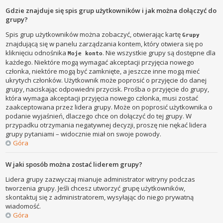
Gdzie znajduje się spis grup użytkowników i jak można dołączyć do
grupy?
Spis grup użytkowników można zobaczyć, otwierając kartę
Grupy
znajdującą się w panelu zarządzania kontem, który otwiera się po
kliknięciu odnośnika
. Nie wszystkie grupy są dostępne dla
Moje konto
każdego. Niektóre mogą wymagać akceptacji przyjęcia nowego
członka, niektóre mogą być zamknięte, a jeszcze inne mogą mieć
ukrytych członków. Użytkownik może poprosić o przyjęcie do danej
grupy, naciskając odpowiedni przycisk. Prośba o przyjęcie do grupy,
która wymaga akceptacji przyjęcia nowego członka, musi zostać
zaakceptowana przez lidera grupy. Może on poprosić użytkownika o
podanie wyjaśnień, dlaczego chce on dołączyć do tej grupy. W
przypadku otrzymania negatywnej decyzji, proszę nie nękać lidera
grupy pytaniami – widocznie miał on swoje powody.
Góra
W jaki sposób można zostać liderem grupy?
Lidera grupy zazwyczaj mianuje administrator witryny podczas
tworzenia grupy. Jeśli chcesz utworzyć grupę użytkowników,
skontaktuj się z administratorem, wysyłając do niego prywatną
wiadomość.
Góra