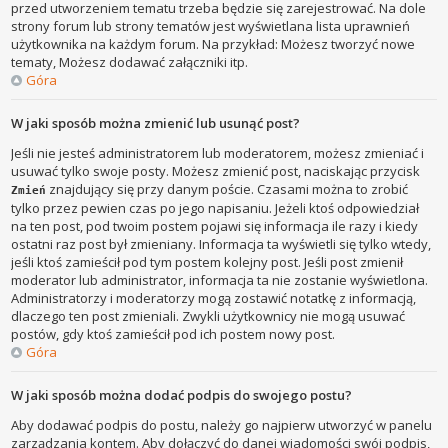
przed utworzeniem tematu trzeba będzie się zarejestrować. Na dole
strony forum lub strony tematów jest wyświetlana lista uprawnień
użytkownika na każdym forum. Na przykład: Możesz tworzyć nowe
tematy, Możesz dodawać załączniki itp.
Góra
W jaki sposób można zmienić lub usunąć post?
Jeśli nie jesteś administratorem lub moderatorem, możesz zmieniać i
usuwać tylko swoje posty. Możesz zmienić post, naciskając przycisk
znajdujący się przy danym poście. Czasami można to zrobić
Zmień
tylko przez pewien czas po jego napisaniu. Jeżeli ktoś odpowiedział
na ten post, pod twoim postem pojawi się informacja ile razy i kiedy
ostatni raz post był zmieniany. Informacja ta wyświetli się tylko wtedy,
jeśli ktoś zamieścił pod tym postem kolejny post. Jeśli post zmienił
moderator lub administrator, informacja ta nie zostanie wyświetlona.
Administratorzy i moderatorzy mogą zostawić notatkę z informacją,
dlaczego ten post zmieniali. Zwykli użytkownicy nie mogą usuwać
postów, gdy ktoś zamieścił pod ich postem nowy post.
Góra
W jaki sposób można dodać podpis do swojego postu?
Aby dodawać podpis do postu, należy go najpierw utworzyć w panelu
zarządzania kontem. Aby dołączyć do danej wiadomości swój podpis,