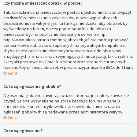
Czy można umieszczać obrazki w poście?
Tak, obrazki można umieszczać w postach. Jeśli administrator włączył
możliwość zamieszczania załączników, można wgrać obrazek
bezpośrednio na witrynę. Jeśli ta funkcja nie działa, aby obrazek był
wyświetlany na forum, należy podać odnośnik do obrazka
umieszczonego na publicznie dostępnym serwerze, np.
http://www.jakas_strona.com/moj_obrazek.gif. Nie można podawać
odnośników do obrazków zapisanych na prywatnym komputerze,
chyba że jest publicznie dostępnym serwerem ani do obrazków
znajdujących się na stronach wymagających autoryzacji, takich jak, np.
skrzynki pocztowe na Gmail lub Yahoo! oraz stronach chronionych
hasłem. Aby umieścić obrazek w poście, użyj znacznika BBCode
.
[img]
Góra
Co to są ogłoszenia globalne?
Ogłoszenia globalne zawierają ważne informacje i należy zawsze je
czytać. Są one wyświetlane na górze każdego forum i w panelu
zarządzania kontem użytkownika. Uprawnienia zamieszczania
ogłoszeń globalnych są nadawane przez administratora witryny.
Góra
Co to są ogłoszenia?