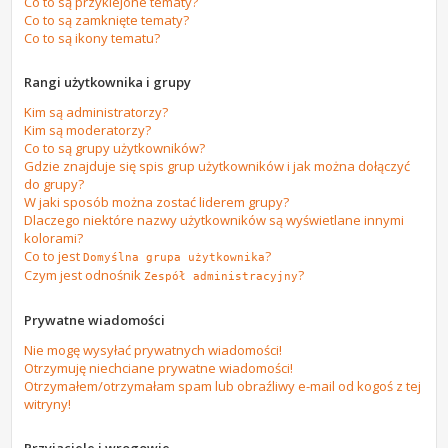
Co to są przyklejone tematy?
Co to są zamknięte tematy?
Co to są ikony tematu?
Rangi użytkownika i grupy
Kim są administratorzy?
Kim są moderatorzy?
Co to są grupy użytkowników?
Gdzie znajduje się spis grup użytkowników i jak można dołączyć
do grupy?
W jaki sposób można zostać liderem grupy?
Dlaczego niektóre nazwy użytkowników są wyświetlane innymi
kolorami?
Co to jest
?
Domyślna grupa użytkownika
Czym jest odnośnik
?
Zespół administracyjny
Prywatne wiadomości
Nie mogę wysyłać prywatnych wiadomości!
Otrzymuję niechciane prywatne wiadomości!
Otrzymałem/otrzymałam spam lub obraźliwy e-mail od kogoś z tej
witryny!