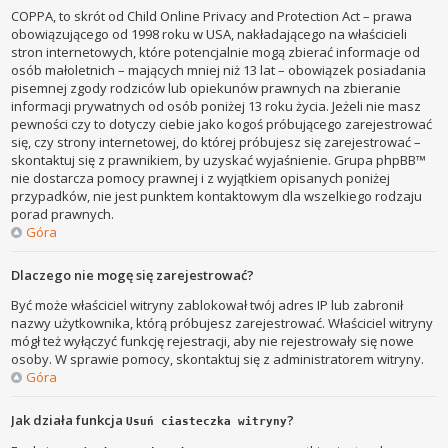
COPPA, to skrót od Child Online Privacy and Protection Act – prawa
obowiązującego od 1998 roku w USA, nakładającego na właścicieli
stron internetowych, które potencjalnie mogą zbierać informacje od
osób małoletnich – mających mniej niż 13 lat – obowiązek posiadania
pisemnej zgody rodziców lub opiekunów prawnych na zbieranie
informacji prywatnych od osób poniżej 13 roku życia. Jeżeli nie masz
pewności czy to dotyczy ciebie jako kogoś próbującego zarejestrować
się, czy strony internetowej, do której próbujesz się zarejestrować –
skontaktuj się z prawnikiem, by uzyskać wyjaśnienie. Grupa phpBB™
nie dostarcza pomocy prawnej i z wyjątkiem opisanych poniżej
przypadków, nie jest punktem kontaktowym dla wszelkiego rodzaju
porad prawnych.
Góra
Dlaczego nie mogę się zarejestrować?
Być może właściciel witryny zablokował twój adres IP lub zabronił
nazwy użytkownika, którą próbujesz zarejestrować. Właściciel witryny
mógł też wyłączyć funkcję rejestracji, aby nie rejestrowały się nowe
osoby. W sprawie pomocy, skontaktuj się z administratorem witryny.
Góra
Jak działa funkcja
?
Usuń ciasteczka witryny