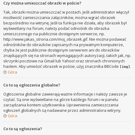
Czy można umieszczać obrazki w poście?
Tak, obrazki można umieszczać w postach. Jeśli administrator włączył
możliwość zamieszczania załączników, można wgrać obrazek
bezpośrednio na witrynę. Jeśli ta funkcja nie działa, aby obrazek był
wyświetlany na forum, należy podać odnośnik do obrazka
umieszczonego na publicznie dostępnym serwerze, np.
http://www.jakas_strona.com/moj_obrazek.gif. Nie można podawać
odnośników do obrazków zapisanych na prywatnym komputerze,
chyba że jest publicznie dostępnym serwerem ani do obrazków
znajdujących się na stronach wymagających autoryzacji, takich jak, np.
skrzynki pocztowe na Gmail lub Yahoo! oraz stronach chronionych
hasłem. Aby umieścić obrazek w poście, użyj znacznika BBCode
.
[img]
Góra
Co to są ogłoszenia globalne?
Ogłoszenia globalne zawierają ważne informacje i należy zawsze je
czytać. Są one wyświetlane na górze każdego forum i w panelu
zarządzania kontem użytkownika. Uprawnienia zamieszczania
ogłoszeń globalnych są nadawane przez administratora witryny.
Góra
Co to są ogłoszenia?