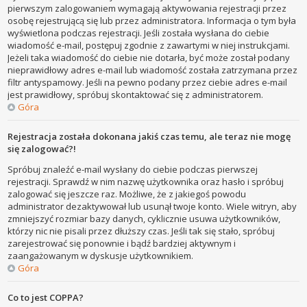
pierwszym zalogowaniem wymagają aktywowania rejestracji przez
osobę rejestrującą się lub przez administratora. Informacja o tym była
wyświetlona podczas rejestracji. Jeśli została wysłana do ciebie
wiadomość e-mail, postępuj zgodnie z zawartymi w niej instrukcjami.
Jeżeli taka wiadomość do ciebie nie dotarła, być może został podany
nieprawidłowy adres e-mail lub wiadomość została zatrzymana przez
filtr antyspamowy. Jeśli na pewno podany przez ciebie adres e-mail
jest prawidłowy, spróbuj skontaktować się z administratorem.
Góra
Rejestracja została dokonana jakiś czas temu, ale teraz nie mogę
się zalogować?!
Spróbuj znaleźć e-mail wysłany do ciebie podczas pierwszej
rejestracji. Sprawdź w nim nazwę użytkownika oraz hasło i spróbuj
zalogować się jeszcze raz. Możliwe, że z jakiegoś powodu
administrator dezaktywował lub usunął twoje konto. Wiele witryn, aby
zmniejszyć rozmiar bazy danych, cyklicznie usuwa użytkowników,
którzy nic nie pisali przez dłuższy czas. Jeśli tak się stało, spróbuj
zarejestrować się ponownie i bądź bardziej aktywnym i
zaangażowanym w dyskusje użytkownikiem.
Góra
Co to jest COPPA?