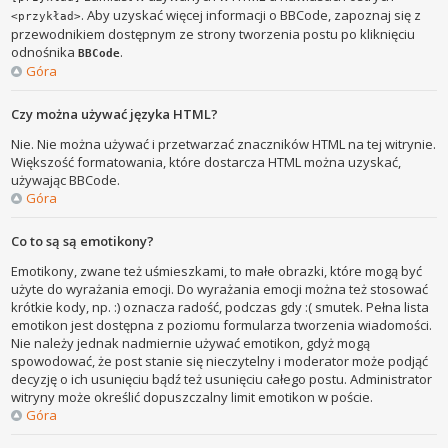
. Aby uzyskać więcej informacji o BBCode, zapoznaj się z
<przykład>
przewodnikiem dostępnym ze strony tworzenia postu po kliknięciu
odnośnika
.
BBCode
Góra
Czy można używać języka HTML?
Nie. Nie można używać i przetwarzać znaczników HTML na tej witrynie.
Większość formatowania, które dostarcza HTML można uzyskać,
używając BBCode.
Góra
Co to są są emotikony?
Emotikony, zwane też uśmieszkami, to małe obrazki, które mogą być
użyte do wyrażania emocji. Do wyrażania emocji można też stosować
krótkie kody, np. :) oznacza radość, podczas gdy :( smutek. Pełna lista
emotikon jest dostępna z poziomu formularza tworzenia wiadomości.
Nie należy jednak nadmiernie używać emotikon, gdyż mogą
spowodować, że post stanie się nieczytelny i moderator może podjąć
decyzję o ich usunięciu bądź też usunięciu całego postu. Administrator
witryny może określić dopuszczalny limit emotikon w poście.
Góra