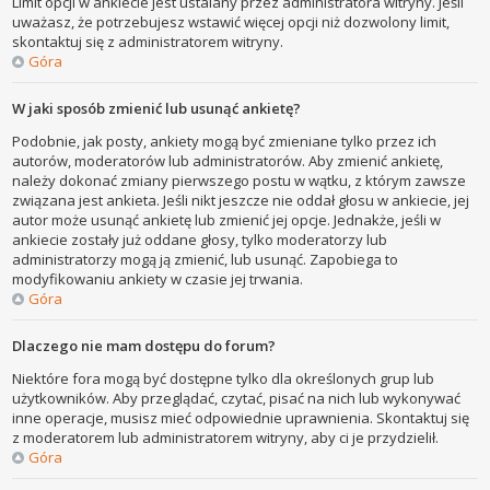
Limit opcji w ankiecie jest ustalany przez administratora witryny. Jeśli
uważasz, że potrzebujesz wstawić więcej opcji niż dozwolony limit,
skontaktuj się z administratorem witryny.
Góra
W jaki sposób zmienić lub usunąć ankietę?
Podobnie, jak posty, ankiety mogą być zmieniane tylko przez ich
autorów, moderatorów lub administratorów. Aby zmienić ankietę,
należy dokonać zmiany pierwszego postu w wątku, z którym zawsze
związana jest ankieta. Jeśli nikt jeszcze nie oddał głosu w ankiecie, jej
autor może usunąć ankietę lub zmienić jej opcje. Jednakże, jeśli w
ankiecie zostały już oddane głosy, tylko moderatorzy lub
administratorzy mogą ją zmienić, lub usunąć. Zapobiega to
modyfikowaniu ankiety w czasie jej trwania.
Góra
Dlaczego nie mam dostępu do forum?
Niektóre fora mogą być dostępne tylko dla określonych grup lub
użytkowników. Aby przeglądać, czytać, pisać na nich lub wykonywać
inne operacje, musisz mieć odpowiednie uprawnienia. Skontaktuj się
z moderatorem lub administratorem witryny, aby ci je przydzielił.
Góra