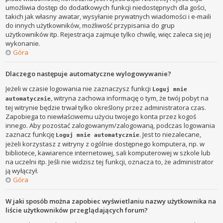
umożliwia dostęp do dodatkowych funkcji niedostępnych dla gości,
takich jak własny awatar, wysyłanie prywatnych wiadomości i e-maili
do innych użytkowników, możliwość przypisania do grup
użytkowników itp. Rejestracja zajmuje tylko chwilę, więc zaleca się jej
wykonanie.
Góra
Dlaczego następuje automatyczne wylogowywanie?
Jeżeli w czasie logowania nie zaznaczysz funkcji
Loguj mnie
, witryna zachowa informację o tym, że twój pobyt na
automatycznie
tej witrynie będzie trwał tylko określony przez administratora czas.
Zapobiega to niewłaściwemu użyciu twojego konta przez kogoś
innego. Aby pozostać zalogowanym/zalogowaną, podczas logowania
zaznacz funkcję
. Jest to niezalecane,
Loguj mnie automatycznie
jeżeli korzystasz z witryny z ogólnie dostępnego komputera, np. w
bibliotece, kawiarence internetowej, sali komputerowej w szkole lub
na uczelni itp. Jeśli nie widzisz tej funkcji, oznacza to, że administrator
ją wyłączył.
Góra
W jaki sposób można zapobiec wyświetlaniu nazwy użytkownika na
liście użytkowników przeglądających forum?