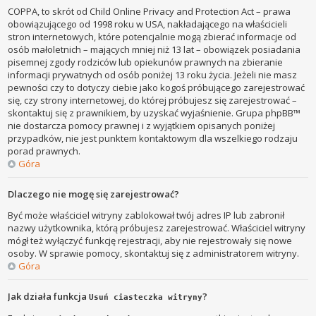
COPPA, to skrót od Child Online Privacy and Protection Act – prawa
obowiązującego od 1998 roku w USA, nakładającego na właścicieli
stron internetowych, które potencjalnie mogą zbierać informacje od
osób małoletnich – mających mniej niż 13 lat – obowiązek posiadania
pisemnej zgody rodziców lub opiekunów prawnych na zbieranie
informacji prywatnych od osób poniżej 13 roku życia. Jeżeli nie masz
pewności czy to dotyczy ciebie jako kogoś próbującego zarejestrować
się, czy strony internetowej, do której próbujesz się zarejestrować –
skontaktuj się z prawnikiem, by uzyskać wyjaśnienie. Grupa phpBB™
nie dostarcza pomocy prawnej i z wyjątkiem opisanych poniżej
przypadków, nie jest punktem kontaktowym dla wszelkiego rodzaju
porad prawnych.
Góra
Dlaczego nie mogę się zarejestrować?
Być może właściciel witryny zablokował twój adres IP lub zabronił
nazwy użytkownika, którą próbujesz zarejestrować. Właściciel witryny
mógł też wyłączyć funkcję rejestracji, aby nie rejestrowały się nowe
osoby. W sprawie pomocy, skontaktuj się z administratorem witryny.
Góra
Jak działa funkcja
?
Usuń ciasteczka witryny