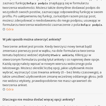
zaznacz funkcję
znajdującą się w formularzu
Dołącz podpis
tworzenia wiadomości. Możesz także domyślnie dodawać podpis do
wszystkich swoich postów, zaznaczając odpowiednią funkcję w swoim
profilu. Po uaktywnieniu tej funkcji, za każdym razem pisząc post,
możesz zdecydować o niedodawaniu do niego podpisu, usuwając w
formularzu tworzenia wiadomości zaznaczenie z pola
.
Dołącz podpis
Góra
W jaki sposób można utworzyć ankietę?
Tworzenie ankiet jest proste. Kiedy tworzysz nowy temat bądź
zmieniasz pierwszy post w wątku, na dole formularza tworzenia
tematu będziesz widzieć etykietę
. Kliknij ją i w
Utwórz ankietę
otworzonym formularzu podaj tytuł ankiety i co najmniej dwie opcje.
Każdą opcję należy wpisać w nowym wierszu widocznego pola
tekstowego. Możesz określić liczbę opcji, jakie użytkownik może
wybrać, wyznaczyć czas trwania ankiety (0 – bez limitu czasowego), a
także umożliwić użytkownikom zmianę wcześniej oddanego głosu. Jeśli
nie widzisz etykiety, prawdopodobnie nie masz uprawnień do
tworzenia ankiet.
Góra
Dlaczego nie można dodać więcej opcji ankiety?