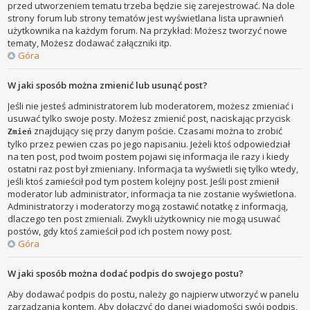
przed utworzeniem tematu trzeba będzie się zarejestrować. Na dole
strony forum lub strony tematów jest wyświetlana lista uprawnień
użytkownika na każdym forum. Na przykład: Możesz tworzyć nowe
tematy, Możesz dodawać załączniki itp.
Góra
W jaki sposób można zmienić lub usunąć post?
Jeśli nie jesteś administratorem lub moderatorem, możesz zmieniać i
usuwać tylko swoje posty. Możesz zmienić post, naciskając przycisk
znajdujący się przy danym poście. Czasami można to zrobić
Zmień
tylko przez pewien czas po jego napisaniu. Jeżeli ktoś odpowiedział
na ten post, pod twoim postem pojawi się informacja ile razy i kiedy
ostatni raz post był zmieniany. Informacja ta wyświetli się tylko wtedy,
jeśli ktoś zamieścił pod tym postem kolejny post. Jeśli post zmienił
moderator lub administrator, informacja ta nie zostanie wyświetlona.
Administratorzy i moderatorzy mogą zostawić notatkę z informacją,
dlaczego ten post zmieniali. Zwykli użytkownicy nie mogą usuwać
postów, gdy ktoś zamieścił pod ich postem nowy post.
Góra
W jaki sposób można dodać podpis do swojego postu?
Aby dodawać podpis do postu, należy go najpierw utworzyć w panelu
zarządzania kontem. Aby dołączyć do danej wiadomości swój podpis,