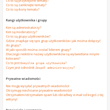
Co to są przyklejone tematy?
Co to są zamknięte tematy?
Co to są ikony tematu?
Rangi użytkownika i grupy
Kim są administratorzy?
Kim są moderatorzy?
Co to są grupy użytkowników?
Gdzie znajduje się spis grup użytkowników i jak można dołączyć
do grupy?
W jaki sposób można zostać liderem grupy?
Dlaczego niektóre nazwy użytkowników są wyświetlane innymi
kolorami?
Co to jest
?
Domyślna grupa użytkownika
Czym jest odnośnik
?
Zespół administracyjny
Prywatne wiadomości
Nie mogę wysyłać prywatnych wiadomości!
Otrzymuję niechciane prywatne wiadomości!
Otrzymałem/otrzymałam spam lub obraźliwy e-mail od kogoś z tej
witryny!