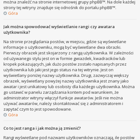
można znaleźć na stronie internetowej grupy phpBB™. Na dole każdej
strony tej witryny znajduje się odnośnik do portalu phpBB™.
Góra
Jak można spowodować wyświetlanie rangi czy awatara
użytkownika?
Na stronie przeglądania postów, w miejscu, gdzie są wyświetlane
informacje o użytkowniku, mogą być wyświetlane dwa obrazki.
Pierwszy obrazek jest skojarzony z rangą użytkownika. W zależności
od używanego stylu jest on w formie gwiazdek, kwadracików lub
kropek pokazujących, jak dużo postów zostało napisanych przez
użytkownika lub jaki jest jego status na tej witrynie. Jest on
wyświetlany poniżej nazwy użytkownika. Drugi, zazwyczaj większy
obrazek, wyświetlany powyżej nazwy użytkownika jest znany jako
awatar i jest unikatowy lub osobisty dla każdego użytkownika. Można
go ustawić w panelu zarządzania kontem pod warunkiem, że
administrator witryny włączył funkcje awatarów. Jeśli nie można
używać awatarów, należy skontaktować się z administratorem i
zapytać czym to jest spowodowane.
Góra
Co to jest ranga i jak można ją zmienić?
Rangi wyświetlane pod nazwami użytkowników oznaczają, ile postów