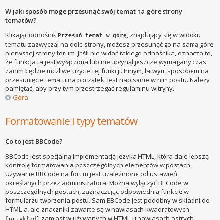
W jaki sposób mogę przesunąć swój temat na górę strony
tematów?
Klikając odnośnik
, znajdujący się w widoku
Przesuń temat w górę
tematu zazwyczaj na dole strony, możesz przesunąć go na samą górę
pierwszej strony forum. Jeśli nie widać takiego odnośnika, oznacza to,
że funkcja ta jest wyłączona lub nie upłynął jeszcze wymagany czas,
zanim będzie możliwe użycie tej funkcji. Innym, łatwym sposobem na
przesunięcie tematu na początek, jest napisanie w nim postu. Należy
pamiętać, aby przy tym przestrzegać regulaminu witryny.
Góra
Formatowanie i typy tematów
Co to jest BBCode?
BBCode jest specjalną implementacją języka HTML, która daje lepszą
kontrolę formatowania poszczególnych elementów w postach.
Używanie BBCode na forum jest uzależnione od ustawień
określanych przez administratora. Można wyłączyć BBCode w
poszczególnych postach, zaznaczając odpowiednią funkcję w
formularzu tworzenia postu. Sam BBCode jest podobny w składni do
HTML-a, ale znaczniki zawarte są w nawiasach kwadratowych
zamiast w używanych w HTML-u nawiasach ostrych
[przykład]