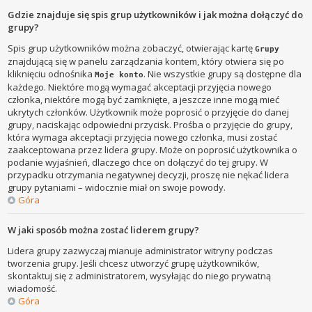
Gdzie znajduje się spis grup użytkowników i jak można dołączyć do
grupy?
Spis grup użytkowników można zobaczyć, otwierając kartę
Grupy
znajdującą się w panelu zarządzania kontem, który otwiera się po
kliknięciu odnośnika
. Nie wszystkie grupy są dostępne dla
Moje konto
każdego. Niektóre mogą wymagać akceptacji przyjęcia nowego
członka, niektóre mogą być zamknięte, a jeszcze inne mogą mieć
ukrytych członków. Użytkownik może poprosić o przyjęcie do danej
grupy, naciskając odpowiedni przycisk. Prośba o przyjęcie do grupy,
która wymaga akceptacji przyjęcia nowego członka, musi zostać
zaakceptowana przez lidera grupy. Może on poprosić użytkownika o
podanie wyjaśnień, dlaczego chce on dołączyć do tej grupy. W
przypadku otrzymania negatywnej decyzji, proszę nie nękać lidera
grupy pytaniami – widocznie miał on swoje powody.
Góra
W jaki sposób można zostać liderem grupy?
Lidera grupy zazwyczaj mianuje administrator witryny podczas
tworzenia grupy. Jeśli chcesz utworzyć grupę użytkowników,
skontaktuj się z administratorem, wysyłając do niego prywatną
wiadomość.
Góra