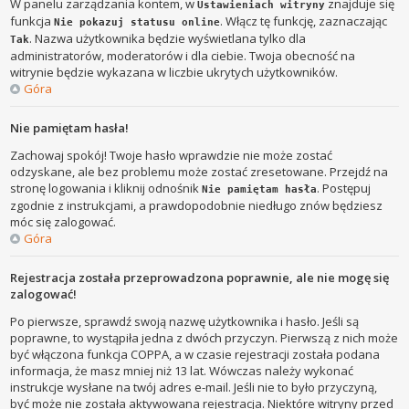
W panelu zarządzania kontem, w
znajduje się
Ustawieniach witryny
funkcja
. Włącz tę funkcję, zaznaczając
Nie pokazuj statusu online
. Nazwa użytkownika będzie wyświetlana tylko dla
Tak
administratorów, moderatorów i dla ciebie. Twoja obecność na
witrynie będzie wykazana w liczbie ukrytych użytkowników.
Góra
Nie pamiętam hasła!
Zachowaj spokój! Twoje hasło wprawdzie nie może zostać
odzyskane, ale bez problemu może zostać zresetowane. Przejdź na
stronę logowania i kliknij odnośnik
. Postępuj
Nie pamiętam hasła
zgodnie z instrukcjami, a prawdopodobnie niedługo znów będziesz
móc się zalogować.
Góra
Rejestracja została przeprowadzona poprawnie, ale nie mogę się
zalogować!
Po pierwsze, sprawdź swoją nazwę użytkownika i hasło. Jeśli są
poprawne, to wystąpiła jedna z dwóch przyczyn. Pierwszą z nich może
być włączona funkcja COPPA, a w czasie rejestracji została podana
informacja, że masz mniej niż 13 lat. Wówczas należy wykonać
instrukcje wysłane na twój adres e-mail. Jeśli nie to było przyczyną,
być może nie została aktywowana rejestracja. Niektóre witryny przed