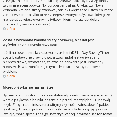
zarządzania kontem i zmień strefę czasową, tak aby była zgodna z
twoim miejscem pobytu. Np. Europa centralna, Afryka, czy Nowa
Zelandia. Zmiana strefy czasowej, tak jak i większości ustawień, może
zostać wykonana tylko przez zarejestrowanych użytkowników. Jeżeli
nie jesteś zarejestrowanym użytkownikiem – teraz jest dobry
moment, by się zarejestrować.
Góra
Została wykonana zmiana strefy czasowej, a nadal jest
wyświetlany nieprawidłowy czas!
Jeżeli na pewno strefa czasowa i czas letni (DST – Day Saving Time)
zostały ustawione prawidłowo, a czas nadal jest wyświetlany
nieprawidłowo, oznacza to, że czas na serwerze jest ustawiony
nieprawidłowo. Poinformuj o tym administratora, by naprawił
problem.
Góra
Mojego języka nie ma na liście!
Być może administrator nie zainstalował pakietu zawierającego twoją
wersję językową albo nikt jeszcze nie przetłumaczył phpBB3 na twój
język. Zapytaj administratora witryny czy może zainstalować pakiet
językowy, którego potrzebujesz. Jeśli pakiet dla twojego języka nie
istnieje, może spróbujesz go utworzyć. Więcej informacji na ten temat