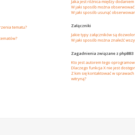
Jaka jest różnica między dodanie
W jaki sposób można obserwować 
W jaki sposób usunąć obserwowan
Załączniki
orzenia tematu?
Jakie typy załączników są dozwolon
 tematów?
W jaki sposób można znaleźć wszys
Zagadnienia związane z phpBB3
Kto jest autorem tego oprogramow
Dlaczego funkcja X nie jest dostęp
Z kim się kontaktować w sprawach
witryną?