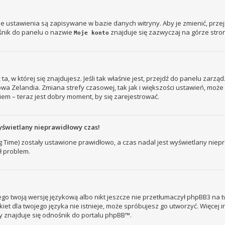
je ustawienia są zapisywane w bazie danych witryny. Aby je zmienić, prz
śnik do panelu o nazwie
znajduje się zazwyczaj na górze stron
Moje konto
ż ta, w której się znajdujesz. Jeśli tak właśnie jest, przejdź do panelu zar
owa Zelandia. Zmiana strefy czasowej, tak jak i większości ustawień, mo
iem – teraz jest dobry moment, by się zarejestrować.
yświetlany nieprawidłowy czas!
ng Time) zostały ustawione prawidłowo, a czas nadal jest wyświetlany nie
ł problem.
go twoją wersję językową albo nikt jeszcze nie przetłumaczył phpBB3 na t
kiet dla twojego języka nie istnieje, może spróbujesz go utworzyć. Więcej 
ny znajduje się odnośnik do portalu phpBB™.