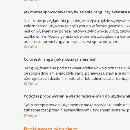
Jak można spowodować wyświetlanie rangi czy awatara 
Na stronie przeglądania postów, w miejscu, gdzie są wyświe
zależności od używanego stylu jest on w formie gwiazdek, kw
Jest on wyświetlany poniżej nazwy użytkownika. Drugi, zazw
użytkownika. Można go ustawić w panelu zarządzania kontem
administratorem i zapytać czym to jest spowodowane.
Góra
Co to jest ranga i jak można ją zmienić?
Rangi wyświetlane pod nazwami użytkowników oznaczają, ile
bezpośrednio zmieniać stylu rang, ponieważ ustawia je admini
toleruje takich działań i moderator lub administrator obniży 
Góra
Podczas próby wysłania wiadomości e-mail do użytkownik
Tylko zarejestrowani użytkownicy mogą wysyłać e-maile do in
zabezpieczać przed nieprawidłowym używaniem systemu poc
Góra
Problemy z pisaniem