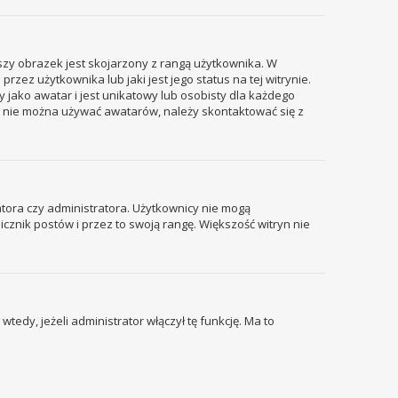
szy obrazek jest skojarzony z rangą użytkownika. W
ez użytkownika lub jaki jest jego status na tej witrynie.
 jako awatar i jest unikatowy lub osobisty dla każdego
i nie można używać awatarów, należy skontaktować się z
tora czy administratora. Użytkownicy nie mogą
icznik postów i przez to swoją rangę. Większość witryn nie
edy, jeżeli administrator włączył tę funkcję. Ma to