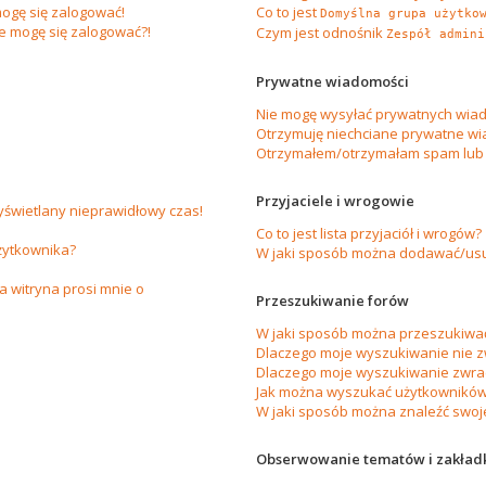
ogę się zalogować!
Co to jest
Domyślna grupa użytko
ie mogę się zalogować?!
Czym jest odnośnik
Zespół admini
Prywatne wiadomości
Nie mogę wysyłać prywatnych wiad
Otrzymuję niechciane prywatne wi
Otrzymałem/otrzymałam spam lub ob
Przyjaciele i wrogowie
yświetlany nieprawidłowy czas!
Co to jest lista przyjaciół i wrogów?
żytkownika?
W jaki sposób można dodawać/usuw
 witryna prosi mnie o
Przeszukiwanie forów
W jaki sposób można przeszukiwać
Dlaczego moje wyszukiwanie nie 
Dlaczego moje wyszukiwanie zwrac
Jak można wyszukać użytkownikó
W jaki sposób można znaleźć swoje
Obserwowanie tematów i zakład