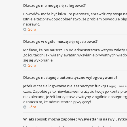
Dlaczego nie mogę się zalogować?
Powodów może być kilka. Po pierwsze, sprawdź czy twoja nazw
Istnieje też prawdopodobieństwo, że problem powoduje błędna
naprawić.
Góra
Dlaczego w ogóle muszę się rejestrować?
Możliwe, że nie musisz. To od administratora witryny zależy
gości, takich jak własny awatar, wysyłanie prywatnych wiadom
się jej wykonanie.
Góra
Dlaczego następuje automatyczne wylogowywanie?
Jeżeli w czasie logowania nie zaznaczysz funkcji
Loguj mnie
czas. Zapobiega to niewłaściwemu użyciu twojego konta p
niezalecane, jeżeli korzystasz z witryny z ogólnie dostępnego
oznacza to, że administrator ją wyłączył.
Góra
W jaki sposób można zapobiec wyświetlaniu nazwy użytk