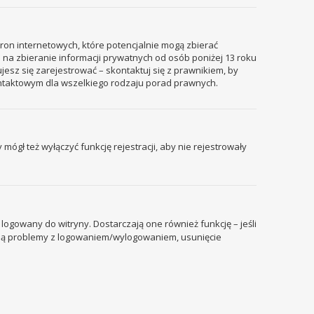
tron internetowych, które potencjalnie mogą zbierać
 na zbieranie informacji prywatnych od osób poniżej 13 roku
ujesz się zarejestrować – skontaktuj się z prawnikiem, by
ontaktowym dla wszelkiego rodzaju porad prawnych.
mógł też wyłączyć funkcję rejestracji, aby nie rejestrowały
ogowany do witryny. Dostarczają one również funkcję – jeśli
pują problemy z logowaniem/wylogowaniem, usunięcie