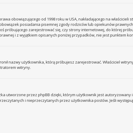
– prawa obowiązującego od 1998 roku w USA, nakładającego na właścicieli s
 – obowiązek posiadania pisemnej zgody rodziców lub opiekunów prawnych
ogoś próbującego zarejestrować się, czy strony internetowej, do której prób
rawnej i z wyjątkiem opisanych poniżej przypadków, nie jest punktem k
ronił nazwy użytkownika, którą próbujesz zarejestrować. Właściciel witryny 
tratorem witryny.
ka utworzone przez phpBB dzięki, którym użytkownik jest autoryzowany i l
 przeczytanych i nieprzeczytanych przez użytkownika postów. Jeśli wystę