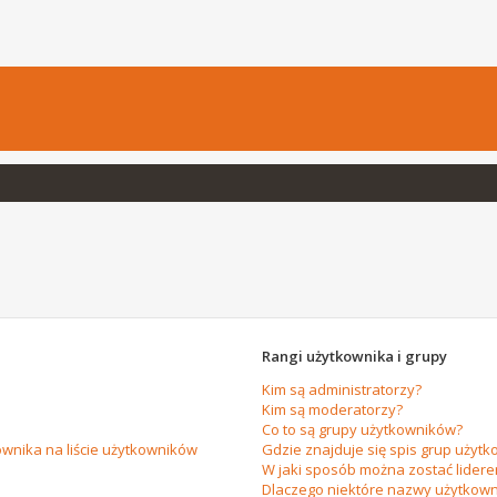
Rangi użytkownika i grupy
Kim są administratorzy?
Kim są moderatorzy?
Co to są grupy użytkowników?
wnika na liście użytkowników
Gdzie znajduje się spis grup użytk
W jaki sposób można zostać lider
Dlaczego niektóre nazwy użytkown