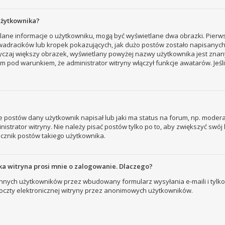
użytkownika?
tlane informacje o użytkowniku, mogą być wyświetlane dwa obrazki. Pierw
adracików lub kropek pokazujących, jak dużo postów zostało napisanych prz
yczaj większy obrazek, wyświetlany powyżej nazwy użytkownika jest znany
 pod warunkiem, że administrator witryny włączył funkcje awatarów. Jeśl
 postów dany użytkownik napisał lub jaki ma status na forum, np. modera
strator witryny. Nie należy pisać postów tylko po to, aby zwiększyć swój l
licznik postów takiego użytkownika.
a witryna prosi mnie o zalogowanie. Dlaczego?
nych użytkowników przez wbudowany formularz wysyłania e-maili i tylko wt
zty elektronicznej witryny przez anonimowych użytkowników.