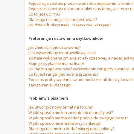
Rejestracja została przeprowadzona poprawnie, ale nie m
Rejestracja została dokonana jakiś czas temu, ale teraz n
Co to jest COPPA?
Dlaczego nie mogę się zarejestrować?
Jak działa funkcja
?
Usuń ciasteczka witryny
Preferencje i ustawienia użytkowników
Jak zmienić moje ustawienia?
Jest wyświetlany nieprawidłowy czas!
Została wykonana zmiana strefy czasowej, a nadal jest w
Mojego języka nie ma na liście!
Jak można spowodować wyświetlanie rangi czy awatara u
Co to jest ranga i jak można ją zmienić?
Podczas próby wysłania wiadomości e-mail do użytkownika
zalogowanie. Dlaczego?
Problemy z pisaniem
Jak utworzyć nowy temat na forum?
W jaki sposób można zmienić lub usunąć post?
W jaki sposób można dodać podpis do swojego postu?
W jaki sposób można utworzyć ankietę?
Dlaczego nie można dodać więcej opcji ankiety?