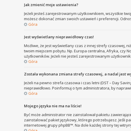
Jak zmienić moje ustawienia?
Jeżeli jesteś zarejestrowanym użytkownikiem, wszystkie two
możesz dokonać zmian swoich ustawień i preferencji. Odno
Góra
Jest wyświetlany nieprawidłowy czas!
Możliwe, że jest wyświetlany czas z innej strefy czasowej, ni
twoim miejscem pobytu. Np. Europa centralna, Afryka, czy N
użytkowników. Jeżeli nie jesteś zarejestrowanym użytkownik
Góra
Została wykonana zmiana strefy czasowej, a nadal jest w
Jeżeli na pewno strefa czasowa i czas letni (DST – Day Savi
nieprawidłowo. Poinformuj o tym administratora, by naprawi
Góra
Mojego języka nie ma na liście!
Być może administrator nie zainstalował pakietu zawierające
zainstalować pakiet językowy, którego potrzebujesz. Jeśli pa
internetowej grupy phpBB™. Na dole każdej strony tej witry
Góra