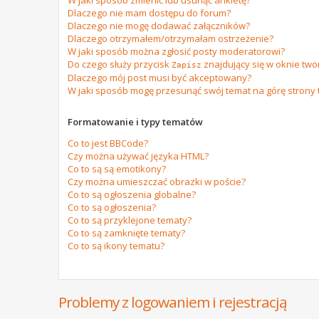
W jaki sposób zmienić lub usunąć ankietę?
Dlaczego nie mam dostępu do forum?
Dlaczego nie mogę dodawać załączników?
Dlaczego otrzymałem/otrzymałam ostrzeżenie?
W jaki sposób można zgłosić posty moderatorowi?
Do czego służy przycisk
znajdujący się w oknie tw
Zapisz
Dlaczego mój post musi być akceptowany?
W jaki sposób mogę przesunąć swój temat na górę strony
Formatowanie i typy tematów
Co to jest BBCode?
Czy można używać języka HTML?
Co to są są emotikony?
Czy można umieszczać obrazki w poście?
Co to są ogłoszenia globalne?
Co to są ogłoszenia?
Co to są przyklejone tematy?
Co to są zamknięte tematy?
Co to są ikony tematu?
Problemy z logowaniem i rejestracją