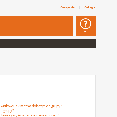
Zarejestruj
|
Zaloguj
faq
owników i jak można dołączyć do grupy?
em grupy?
ików są wyświetlane innymi kolorami?