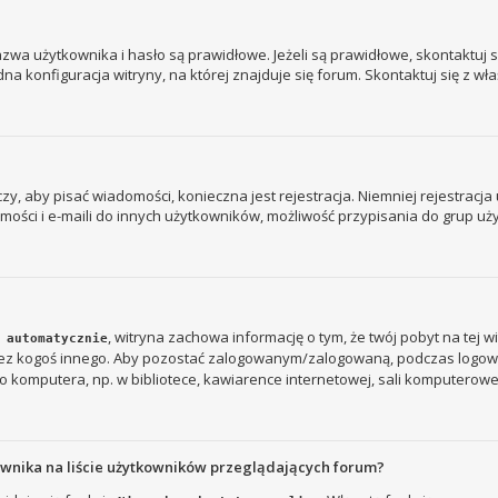
a użytkownika i hasło są prawidłowe. Jeżeli są prawidłowe, skontaktuj się
 konfiguracja witryny, na której znajduje się forum. Skontaktuj się z wł
 czy, aby pisać wiadomości, konieczna jest rejestracja. Niemniej rejestrac
ości i e-maili do innych użytkowników, możliwość przypisania do grup użyt
, witryna zachowa informację o tym, że twój pobyt na tej w
 automatycznie
rzez kogoś innego. Aby pozostać zalogowanym/zalogowaną, podczas logow
 komputera, np. w bibliotece, kawiarence internetowej, sali komputerowej w s
ownika na liście użytkowników przeglądających forum?