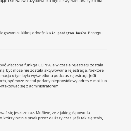
zając
. Nazwa użytkownika będzie wyświetlana tylko dla
Tak
ogowania i kliknij odnośnik
. Postępuj
Nie pamiętam hasła
być włączona funkcja COPPA, a w czasie rejestracji została
zyną, być może nie została aktywowana rejestracja. Niektóre
acja o tym była wyświetlona podczas rejestracji. Jeśli
tarła, być może został podany nieprawidłowy adres e-mail lub
ontaktować się z administratorem.
wać się jeszcze raz. Możliwe, że z jakiegoś powodu
rzy nic nie pisali przez dłuższy czas. Jeśli tak się stało,