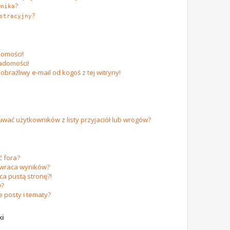
?
wnika
?
stracyjny
omości!
adomości!
raźliwy e-mail od kogoś z tej witryny!
ać użytkowników z listy przyjaciół lub wrogów?
 fora?
zwraca wyników?
a pustą stronę?!
w?
 posty i tematy?
ki