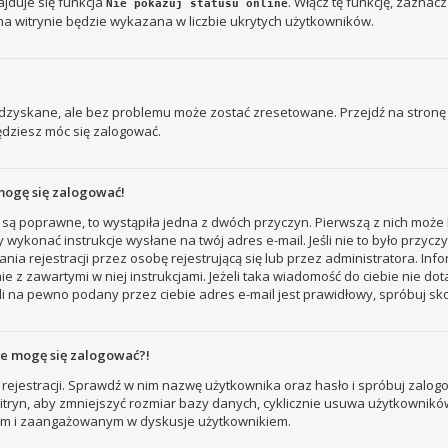
jduje się funkcja
. Włącz tę funkcję, zaznac
Nie pokazuj statusu online
na witrynie będzie wykazana w liczbie ukrytych użytkowników.
zyskane, ale bez problemu może zostać zresetowane. Przejdź na stronę l
ędziesz móc się zalogować.
mogę się zalogować!
 są poprawne, to wystąpiła jedna z dwóch przyczyn. Pierwszą z nich może 
 wykonać instrukcje wysłane na twój adres e-mail. Jeśli nie to było przyc
ejestracji przez osobę rejestrującą się lub przez administratora. Inform
e z zawartymi w niej instrukcjami. Jeżeli taka wiadomość do ciebie nie do
i na pewno podany przez ciebie adres e-mail jest prawidłowy, spróbuj sk
nie mogę się zalogować?!
rejestracji. Sprawdź w nim nazwę użytkownika oraz hasło i spróbuj zalogo
ryn, aby zmniejszyć rozmiar bazy danych, cyklicznie usuwa użytkowników, któ
nym i zaangażowanym w dyskusje użytkownikiem.