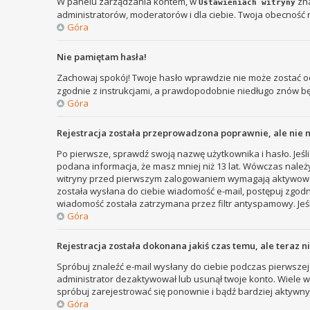
W panelu zarządzania kontem, w
zna
Ustawieniach witryny
administratorów, moderatorów i dla ciebie. Twoja obecność 
Góra
Nie pamiętam hasła!
Zachowaj spokój! Twoje hasło wprawdzie nie może zostać od
zgodnie z instrukcjami, a prawdopodobnie niedługo znów b
Góra
Rejestracja została przeprowadzona poprawnie, ale nie 
Po pierwsze, sprawdź swoją nazwę użytkownika i hasło. Jeśli
podana informacja, że masz mniej niż 13 lat. Wówczas należy
witryny przed pierwszym zalogowaniem wymagają aktywowania r
została wysłana do ciebie wiadomość e-mail, postępuj zgodni
wiadomość została zatrzymana przez filtr antyspamowy. Jeśl
Góra
Rejestracja została dokonana jakiś czas temu, ale teraz 
Spróbuj znaleźć e-mail wysłany do ciebie podczas pierwszej 
administrator dezaktywował lub usunął twoje konto. Wiele wit
spróbuj zarejestrować się ponownie i bądź bardziej aktyw
Góra