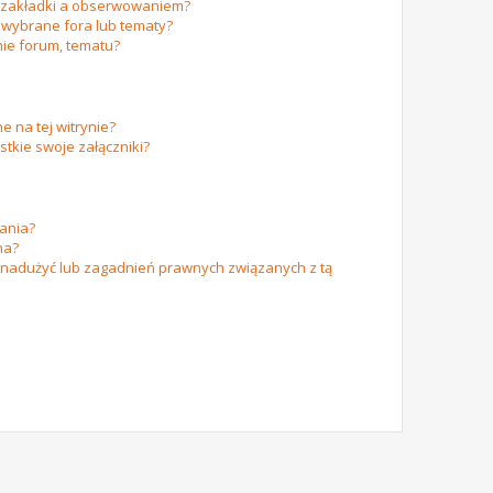
m zakładki a obserwowaniem?
wybrane fora lub tematy?
ie forum, tematu?
e na tej witrynie?
tkie swoje załączniki?
ania?
na?
 nadużyć lub zagadnień prawnych związanych z tą