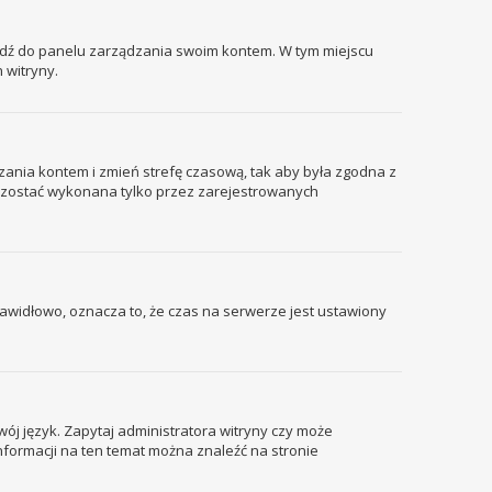
ejdź do panelu zarządzania swoim kontem. W tym miejscu
 witryny.
ządzania kontem i zmień strefę czasową, tak aby była zgodna z
że zostać wykonana tylko przez zarejestrowanych
prawidłowo, oznacza to, że czas na serwerze jest ustawiony
wój język. Zapytaj administratora witryny czy może
informacji na ten temat można znaleźć na stronie