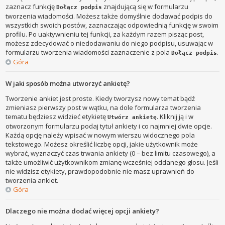
zaznacz funkcję
znajdującą się w formularzu
Dołącz podpis
tworzenia wiadomości. Możesz także domyślnie dodawać podpis do
wszystkich swoich postów, zaznaczając odpowiednią funkcję w swoim
profilu. Po uaktywnieniu tej funkcji, za każdym razem pisząc post,
możesz zdecydować o niedodawaniu do niego podpisu, usuwając w
formularzu tworzenia wiadomości zaznaczenie z pola
.
Dołącz podpis
Góra
W jaki sposób można utworzyć ankietę?
Tworzenie ankiet jest proste. Kiedy tworzysz nowy temat bądź
zmieniasz pierwszy post w wątku, na dole formularza tworzenia
tematu będziesz widzieć etykietę
. Kliknij ją i w
Utwórz ankietę
otworzonym formularzu podaj tytuł ankiety i co najmniej dwie opcje.
Każdą opcję należy wpisać w nowym wierszu widocznego pola
tekstowego. Możesz określić liczbę opcji, jakie użytkownik może
wybrać, wyznaczyć czas trwania ankiety (0 – bez limitu czasowego), a
także umożliwić użytkownikom zmianę wcześniej oddanego głosu. Jeśli
nie widzisz etykiety, prawdopodobnie nie masz uprawnień do
tworzenia ankiet.
Góra
Dlaczego nie można dodać więcej opcji ankiety?