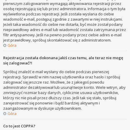
pierwszym zalogowaniem wymagają aktywowania rejestracji przez
osobę rejestrującą się lub przez administratora. Informacja o tym była
wyświetlona podczas rejestracji. Jeśli została wysłana do ciebie
wiadomość e-mail, postępuj zgodnie z zawartymi w niej instrukcjami.
Jeżeli taka wiadomość do ciebie nie dotarła, być może został podany
nieprawidłowy adres e-mail lub wiadomość została zatrzymana przez
filtr antyspamowy. Jeśli na pewno podany przez ciebie adres e-mail
jest prawidłowy, spróbuj skontaktować się z administratorem.
Góra
Rejestracja została dokonana jakiś czas temu, ale teraz nie mogę
się zalogować?!
Spróbuj znaleźć e-mail wysłany do ciebie podczas pierwszej
rejestracji. Sprawdź w nim nazwę użytkownika oraz hasło i spróbuj
zalogować się jeszcze raz. Możliwe, że z jakiegoś powodu
administrator dezaktywował lub usunął twoje konto. Wiele witryn, aby
zmniejszyć rozmiar bazy danych, cyklicznie usuwa użytkowników,
którzy nic nie pisali przez dłuższy czas. Jeśli tak się stało, spróbuj
zarejestrować się ponownie i bądź bardziej aktywnym i
zaangażowanym w dyskusje użytkownikiem.
Góra
Co to jest COPPA?