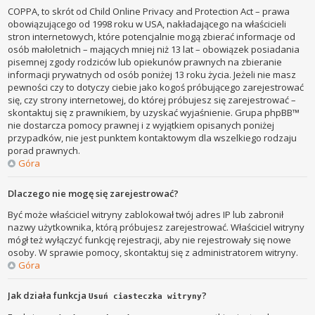
COPPA, to skrót od Child Online Privacy and Protection Act – prawa
obowiązującego od 1998 roku w USA, nakładającego na właścicieli
stron internetowych, które potencjalnie mogą zbierać informacje od
osób małoletnich – mających mniej niż 13 lat – obowiązek posiadania
pisemnej zgody rodziców lub opiekunów prawnych na zbieranie
informacji prywatnych od osób poniżej 13 roku życia. Jeżeli nie masz
pewności czy to dotyczy ciebie jako kogoś próbującego zarejestrować
się, czy strony internetowej, do której próbujesz się zarejestrować –
skontaktuj się z prawnikiem, by uzyskać wyjaśnienie. Grupa phpBB™
nie dostarcza pomocy prawnej i z wyjątkiem opisanych poniżej
przypadków, nie jest punktem kontaktowym dla wszelkiego rodzaju
porad prawnych.
Góra
Dlaczego nie mogę się zarejestrować?
Być może właściciel witryny zablokował twój adres IP lub zabronił
nazwy użytkownika, którą próbujesz zarejestrować. Właściciel witryny
mógł też wyłączyć funkcję rejestracji, aby nie rejestrowały się nowe
osoby. W sprawie pomocy, skontaktuj się z administratorem witryny.
Góra
Jak działa funkcja
?
Usuń ciasteczka witryny