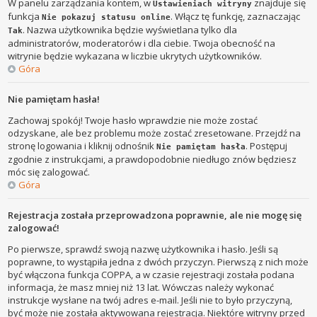
W panelu zarządzania kontem, w
znajduje się
Ustawieniach witryny
funkcja
. Włącz tę funkcję, zaznaczając
Nie pokazuj statusu online
. Nazwa użytkownika będzie wyświetlana tylko dla
Tak
administratorów, moderatorów i dla ciebie. Twoja obecność na
witrynie będzie wykazana w liczbie ukrytych użytkowników.
Góra
Nie pamiętam hasła!
Zachowaj spokój! Twoje hasło wprawdzie nie może zostać
odzyskane, ale bez problemu może zostać zresetowane. Przejdź na
stronę logowania i kliknij odnośnik
. Postępuj
Nie pamiętam hasła
zgodnie z instrukcjami, a prawdopodobnie niedługo znów będziesz
móc się zalogować.
Góra
Rejestracja została przeprowadzona poprawnie, ale nie mogę się
zalogować!
Po pierwsze, sprawdź swoją nazwę użytkownika i hasło. Jeśli są
poprawne, to wystąpiła jedna z dwóch przyczyn. Pierwszą z nich może
być włączona funkcja COPPA, a w czasie rejestracji została podana
informacja, że masz mniej niż 13 lat. Wówczas należy wykonać
instrukcje wysłane na twój adres e-mail. Jeśli nie to było przyczyną,
być może nie została aktywowana rejestracja. Niektóre witryny przed