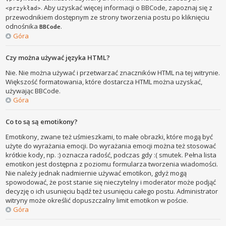
. Aby uzyskać więcej informacji o BBCode, zapoznaj się z
<przykład>
przewodnikiem dostępnym ze strony tworzenia postu po kliknięciu
odnośnika
.
BBCode
Góra
Czy można używać języka HTML?
Nie. Nie można używać i przetwarzać znaczników HTML na tej witrynie.
Większość formatowania, które dostarcza HTML można uzyskać,
używając BBCode.
Góra
Co to są są emotikony?
Emotikony, zwane też uśmieszkami, to małe obrazki, które mogą być
użyte do wyrażania emocji. Do wyrażania emocji można też stosować
krótkie kody, np. :) oznacza radość, podczas gdy :( smutek. Pełna lista
emotikon jest dostępna z poziomu formularza tworzenia wiadomości.
Nie należy jednak nadmiernie używać emotikon, gdyż mogą
spowodować, że post stanie się nieczytelny i moderator może podjąć
decyzję o ich usunięciu bądź też usunięciu całego postu. Administrator
witryny może określić dopuszczalny limit emotikon w poście.
Góra