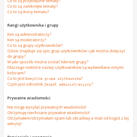
Co to są przyklejone tematy?
Co to są zamknięte tematy?
Co to są ikony tematu?
Rangi użytkownika i grupy
Kim są administratorzy?
Kim są moderatorzy?
Co to są grupy użytkowników?
Gdzie znajduje się spis grup użytkowników i jak można dołączyć
do grupy?
W jaki sposób można zostać liderem grupy?
Dlaczego niektóre nazwy użytkowników są wyświetlane innymi
kolorami?
Co to jest
?
Domyślna grupa użytkownika
Czym jest odnośnik
?
Zespół administracyjny
Prywatne wiadomości
Nie mogę wysyłać prywatnych wiadomości!
Otrzymuję niechciane prywatne wiadomości!
Otrzymałem/otrzymałam spam lub obraźliwy e-mail od kogoś z tej
witryny!