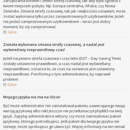
zarządzania kontem i zmień strefę czasową, tak aby była zgodna z
twoim miejscem pobytu. Np. Europa centralna, Afryka, czy Nowa
Zelandia. Zmiana strefy czasowej, tak jak i większości ustawień, może
zostać wykonana tylko przez zarejestrowanych użytkowników. Jeżeli
nie jesteś zarejestrowanym użytkownikiem – teraz jest dobry
moment, by się zarejestrować.
Góra
Została wykonana zmiana strefy czasowej, a nadal jest
wyświetlany nieprawidłowy czas!
Jeżeli na pewno strefa czasowa i czas letni (DST – Day Saving Time)
zostały ustawione prawidłowo, a czas nadal jest wyświetlany
nieprawidłowo, oznacza to, że czas na serwerze jest ustawiony
nieprawidłowo. Poinformuj o tym administratora, by naprawił
problem.
Góra
Mojego języka nie ma na liście!
Być może administrator nie zainstalował pakietu zawierającego twoją
wersję językową albo nikt jeszcze nie przetłumaczył phpBB3 na twój
język. Zapytaj administratora witryny czy może zainstalować pakiet
językowy, którego potrzebujesz. Jeśli pakiet dla twojego języka nie
istnieje, może spróbujesz go utworzyć. Więcej informacji na ten temat