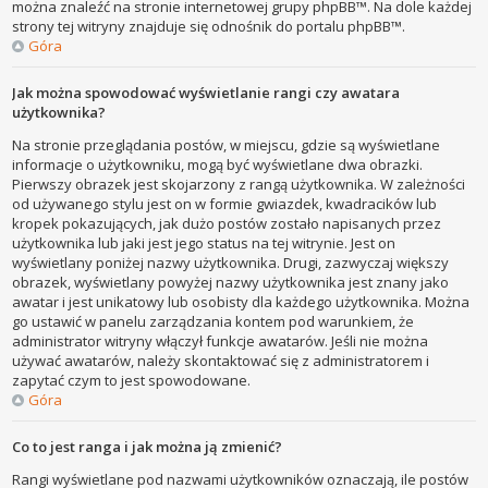
można znaleźć na stronie internetowej grupy phpBB™. Na dole każdej
strony tej witryny znajduje się odnośnik do portalu phpBB™.
Góra
Jak można spowodować wyświetlanie rangi czy awatara
użytkownika?
Na stronie przeglądania postów, w miejscu, gdzie są wyświetlane
informacje o użytkowniku, mogą być wyświetlane dwa obrazki.
Pierwszy obrazek jest skojarzony z rangą użytkownika. W zależności
od używanego stylu jest on w formie gwiazdek, kwadracików lub
kropek pokazujących, jak dużo postów zostało napisanych przez
użytkownika lub jaki jest jego status na tej witrynie. Jest on
wyświetlany poniżej nazwy użytkownika. Drugi, zazwyczaj większy
obrazek, wyświetlany powyżej nazwy użytkownika jest znany jako
awatar i jest unikatowy lub osobisty dla każdego użytkownika. Można
go ustawić w panelu zarządzania kontem pod warunkiem, że
administrator witryny włączył funkcje awatarów. Jeśli nie można
używać awatarów, należy skontaktować się z administratorem i
zapytać czym to jest spowodowane.
Góra
Co to jest ranga i jak można ją zmienić?
Rangi wyświetlane pod nazwami użytkowników oznaczają, ile postów