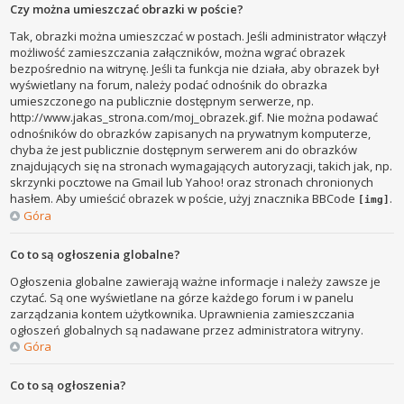
Czy można umieszczać obrazki w poście?
Tak, obrazki można umieszczać w postach. Jeśli administrator włączył
możliwość zamieszczania załączników, można wgrać obrazek
bezpośrednio na witrynę. Jeśli ta funkcja nie działa, aby obrazek był
wyświetlany na forum, należy podać odnośnik do obrazka
umieszczonego na publicznie dostępnym serwerze, np.
http://www.jakas_strona.com/moj_obrazek.gif. Nie można podawać
odnośników do obrazków zapisanych na prywatnym komputerze,
chyba że jest publicznie dostępnym serwerem ani do obrazków
znajdujących się na stronach wymagających autoryzacji, takich jak, np.
skrzynki pocztowe na Gmail lub Yahoo! oraz stronach chronionych
hasłem. Aby umieścić obrazek w poście, użyj znacznika BBCode
.
[img]
Góra
Co to są ogłoszenia globalne?
Ogłoszenia globalne zawierają ważne informacje i należy zawsze je
czytać. Są one wyświetlane na górze każdego forum i w panelu
zarządzania kontem użytkownika. Uprawnienia zamieszczania
ogłoszeń globalnych są nadawane przez administratora witryny.
Góra
Co to są ogłoszenia?