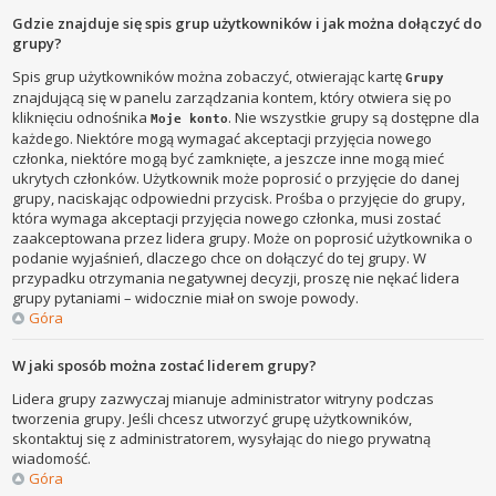
Gdzie znajduje się spis grup użytkowników i jak można dołączyć do
grupy?
Spis grup użytkowników można zobaczyć, otwierając kartę
Grupy
znajdującą się w panelu zarządzania kontem, który otwiera się po
kliknięciu odnośnika
. Nie wszystkie grupy są dostępne dla
Moje konto
każdego. Niektóre mogą wymagać akceptacji przyjęcia nowego
członka, niektóre mogą być zamknięte, a jeszcze inne mogą mieć
ukrytych członków. Użytkownik może poprosić o przyjęcie do danej
grupy, naciskając odpowiedni przycisk. Prośba o przyjęcie do grupy,
która wymaga akceptacji przyjęcia nowego członka, musi zostać
zaakceptowana przez lidera grupy. Może on poprosić użytkownika o
podanie wyjaśnień, dlaczego chce on dołączyć do tej grupy. W
przypadku otrzymania negatywnej decyzji, proszę nie nękać lidera
grupy pytaniami – widocznie miał on swoje powody.
Góra
W jaki sposób można zostać liderem grupy?
Lidera grupy zazwyczaj mianuje administrator witryny podczas
tworzenia grupy. Jeśli chcesz utworzyć grupę użytkowników,
skontaktuj się z administratorem, wysyłając do niego prywatną
wiadomość.
Góra