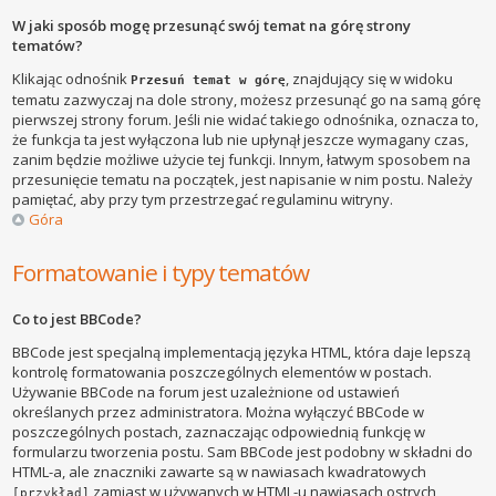
W jaki sposób mogę przesunąć swój temat na górę strony
tematów?
Klikając odnośnik
, znajdujący się w widoku
Przesuń temat w górę
tematu zazwyczaj na dole strony, możesz przesunąć go na samą górę
pierwszej strony forum. Jeśli nie widać takiego odnośnika, oznacza to,
że funkcja ta jest wyłączona lub nie upłynął jeszcze wymagany czas,
zanim będzie możliwe użycie tej funkcji. Innym, łatwym sposobem na
przesunięcie tematu na początek, jest napisanie w nim postu. Należy
pamiętać, aby przy tym przestrzegać regulaminu witryny.
Góra
Formatowanie i typy tematów
Co to jest BBCode?
BBCode jest specjalną implementacją języka HTML, która daje lepszą
kontrolę formatowania poszczególnych elementów w postach.
Używanie BBCode na forum jest uzależnione od ustawień
określanych przez administratora. Można wyłączyć BBCode w
poszczególnych postach, zaznaczając odpowiednią funkcję w
formularzu tworzenia postu. Sam BBCode jest podobny w składni do
HTML-a, ale znaczniki zawarte są w nawiasach kwadratowych
zamiast w używanych w HTML-u nawiasach ostrych
[przykład]