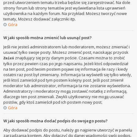
przed utworzeniem tematu trzeba będzie się zarejestrować. Na dole
strony forum lub strony tematów jest wyświetlana lista uprawnień
użytkownika na każdym forum. Na przykład: Możesz tworzyć nowe
tematy, Możesz dodawać załączniki itp.
Góra
W jaki sposób można zmienić lub usunąć post?
Jeśli nie jesteś administratorem lub moderatorem, możesz zmieniać i
usuwać tylko swoje posty. Możesz zmienić post, naciskając przycisk
znajdujący się przy danym poście. Czasami można to zrobić
Zmień
tylko przez pewien czas po jego napisaniu. Jeżeli ktoś odpowiedział
na ten post, pod twoim postem pojawi się informacja ile razy i kiedy
ostatni raz post był zmieniany. Informacja ta wyświetli się tylko wtedy,
jeśli ktoś zamieścił pod tym postem kolejny post. Jeśli post zmienił
moderator lub administrator, informacja ta nie zostanie wyświetlona.
Administratorzy i moderatorzy mogą zostawić notatkę z informacją,
dlaczego ten post zmieniali. Zwykli użytkownicy nie mogą usuwać
postów, gdy ktoś zamieścił pod ich postem nowy post.
Góra
W jaki sposób można dodać podpis do swojego postu?
Aby dodawać podpis do postu, należy go najpierw utworzyć w panelu
zarządzania kontem. Aby dołączyć do danej wiadomości swój podpis,