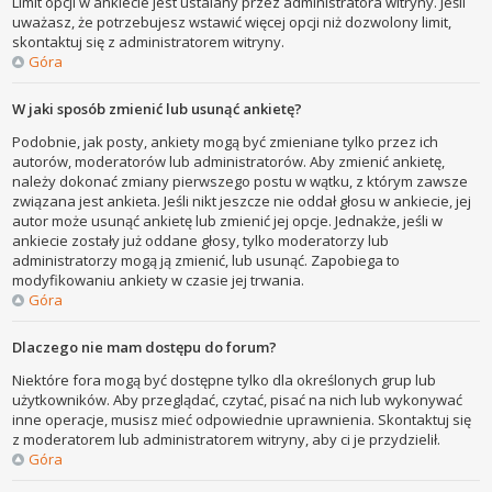
Limit opcji w ankiecie jest ustalany przez administratora witryny. Jeśli
uważasz, że potrzebujesz wstawić więcej opcji niż dozwolony limit,
skontaktuj się z administratorem witryny.
Góra
W jaki sposób zmienić lub usunąć ankietę?
Podobnie, jak posty, ankiety mogą być zmieniane tylko przez ich
autorów, moderatorów lub administratorów. Aby zmienić ankietę,
należy dokonać zmiany pierwszego postu w wątku, z którym zawsze
związana jest ankieta. Jeśli nikt jeszcze nie oddał głosu w ankiecie, jej
autor może usunąć ankietę lub zmienić jej opcje. Jednakże, jeśli w
ankiecie zostały już oddane głosy, tylko moderatorzy lub
administratorzy mogą ją zmienić, lub usunąć. Zapobiega to
modyfikowaniu ankiety w czasie jej trwania.
Góra
Dlaczego nie mam dostępu do forum?
Niektóre fora mogą być dostępne tylko dla określonych grup lub
użytkowników. Aby przeglądać, czytać, pisać na nich lub wykonywać
inne operacje, musisz mieć odpowiednie uprawnienia. Skontaktuj się
z moderatorem lub administratorem witryny, aby ci je przydzielił.
Góra