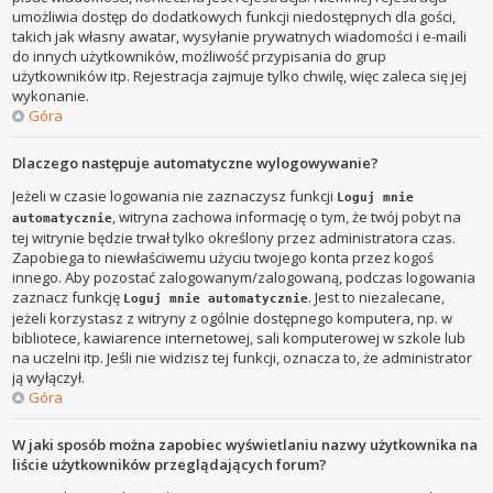
umożliwia dostęp do dodatkowych funkcji niedostępnych dla gości,
takich jak własny awatar, wysyłanie prywatnych wiadomości i e-maili
do innych użytkowników, możliwość przypisania do grup
użytkowników itp. Rejestracja zajmuje tylko chwilę, więc zaleca się jej
wykonanie.
Góra
Dlaczego następuje automatyczne wylogowywanie?
Jeżeli w czasie logowania nie zaznaczysz funkcji
Loguj mnie
, witryna zachowa informację o tym, że twój pobyt na
automatycznie
tej witrynie będzie trwał tylko określony przez administratora czas.
Zapobiega to niewłaściwemu użyciu twojego konta przez kogoś
innego. Aby pozostać zalogowanym/zalogowaną, podczas logowania
zaznacz funkcję
. Jest to niezalecane,
Loguj mnie automatycznie
jeżeli korzystasz z witryny z ogólnie dostępnego komputera, np. w
bibliotece, kawiarence internetowej, sali komputerowej w szkole lub
na uczelni itp. Jeśli nie widzisz tej funkcji, oznacza to, że administrator
ją wyłączył.
Góra
W jaki sposób można zapobiec wyświetlaniu nazwy użytkownika na
liście użytkowników przeglądających forum?