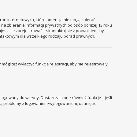
tron internetowych, które potencjalnie mogą zbierać
 na zbieranie informacji prywatnych od osób poniżej 13 roku
ujesz się zarejestrować – skontaktuj się z prawnikiem, by
ontaktowym dla wszelkiego rodzaju porad prawnych.
mógł też wyłączyć funkcję rejestracji, aby nie rejestrowały
ogowany do witryny. Dostarczają one również funkcję – jeśli
pują problemy z logowaniem/wylogowaniem, usunięcie