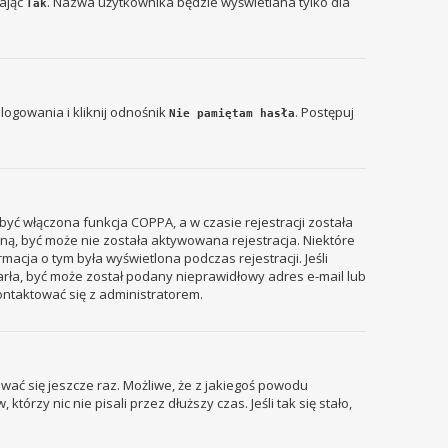
zając
. Nazwa użytkownika będzie wyświetlana tylko dla
Tak
ogowania i kliknij odnośnik
. Postępuj
Nie pamiętam hasła
być włączona funkcja COPPA, a w czasie rejestracji została
zyną, być może nie została aktywowana rejestracja. Niektóre
acja o tym była wyświetlona podczas rejestracji. Jeśli
tarła, być może został podany nieprawidłowy adres e-mail lub
ontaktować się z administratorem.
wać się jeszcze raz. Możliwe, że z jakiegoś powodu
rzy nic nie pisali przez dłuższy czas. Jeśli tak się stało,