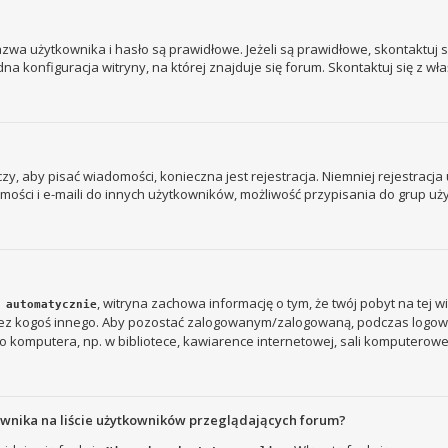
a użytkownika i hasło są prawidłowe. Jeżeli są prawidłowe, skontaktuj się
 konfiguracja witryny, na której znajduje się forum. Skontaktuj się z wł
 czy, aby pisać wiadomości, konieczna jest rejestracja. Niemniej rejestrac
ości i e-maili do innych użytkowników, możliwość przypisania do grup użyt
, witryna zachowa informację o tym, że twój pobyt na tej w
 automatycznie
rzez kogoś innego. Aby pozostać zalogowanym/zalogowaną, podczas logow
 komputera, np. w bibliotece, kawiarence internetowej, sali komputerowej w s
ownika na liście użytkowników przeglądających forum?