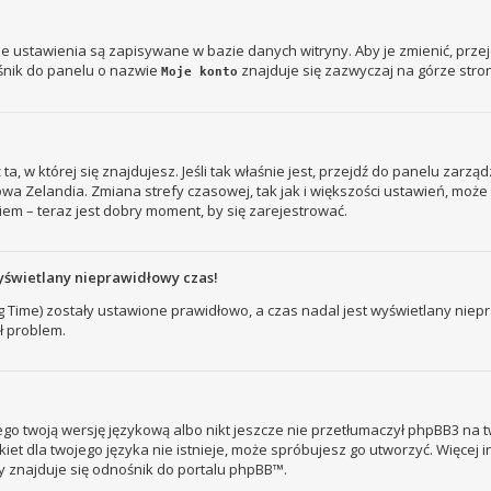
je ustawienia są zapisywane w bazie danych witryny. Aby je zmienić, prz
śnik do panelu o nazwie
znajduje się zazwyczaj na górze stron
Moje konto
ż ta, w której się znajdujesz. Jeśli tak właśnie jest, przejdź do panelu zar
owa Zelandia. Zmiana strefy czasowej, tak jak i większości ustawień, mo
iem – teraz jest dobry moment, by się zarejestrować.
yświetlany nieprawidłowy czas!
ng Time) zostały ustawione prawidłowo, a czas nadal jest wyświetlany nie
ł problem.
go twoją wersję językową albo nikt jeszcze nie przetłumaczył phpBB3 na t
kiet dla twojego języka nie istnieje, może spróbujesz go utworzyć. Więcej 
ny znajduje się odnośnik do portalu phpBB™.