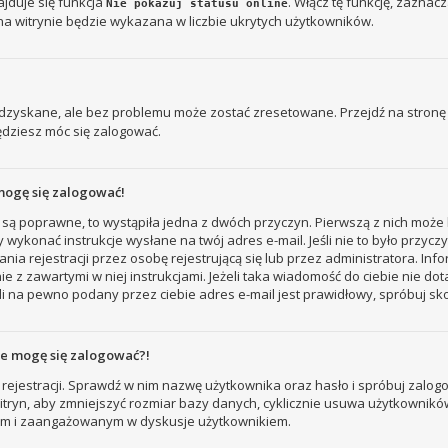
jduje się funkcja
. Włącz tę funkcję, zaznac
Nie pokazuj statusu online
na witrynie będzie wykazana w liczbie ukrytych użytkowników.
zyskane, ale bez problemu może zostać zresetowane. Przejdź na stronę l
ędziesz móc się zalogować.
mogę się zalogować!
 są poprawne, to wystąpiła jedna z dwóch przyczyn. Pierwszą z nich może 
 wykonać instrukcje wysłane na twój adres e-mail. Jeśli nie to było przyc
ejestracji przez osobę rejestrującą się lub przez administratora. Inform
e z zawartymi w niej instrukcjami. Jeżeli taka wiadomość do ciebie nie do
i na pewno podany przez ciebie adres e-mail jest prawidłowy, spróbuj sk
nie mogę się zalogować?!
rejestracji. Sprawdź w nim nazwę użytkownika oraz hasło i spróbuj zalogo
ryn, aby zmniejszyć rozmiar bazy danych, cyklicznie usuwa użytkowników, któ
nym i zaangażowanym w dyskusje użytkownikiem.