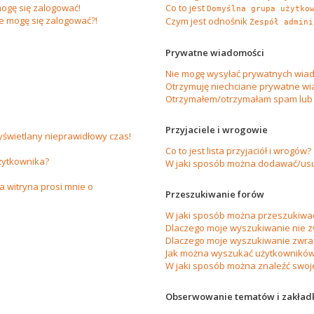
ogę się zalogować!
Co to jest
Domyślna grupa użytko
ie mogę się zalogować?!
Czym jest odnośnik
Zespół admini
Prywatne wiadomości
Nie mogę wysyłać prywatnych wiad
Otrzymuję niechciane prywatne wi
Otrzymałem/otrzymałam spam lub ob
Przyjaciele i wrogowie
yświetlany nieprawidłowy czas!
Co to jest lista przyjaciół i wrogów?
żytkownika?
W jaki sposób można dodawać/usuw
 witryna prosi mnie o
Przeszukiwanie forów
W jaki sposób można przeszukiwać
Dlaczego moje wyszukiwanie nie 
Dlaczego moje wyszukiwanie zwrac
Jak można wyszukać użytkownikó
W jaki sposób można znaleźć swoje
Obserwowanie tematów i zakład