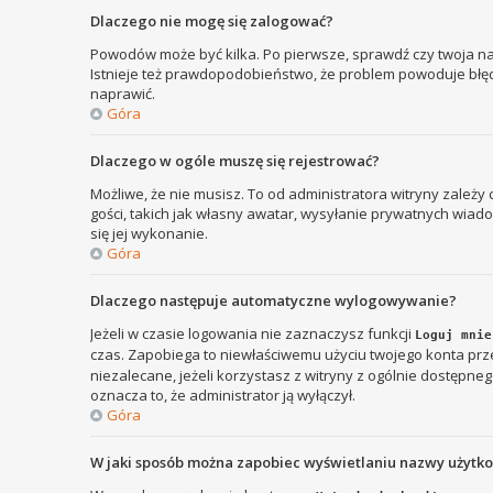
Dlaczego nie mogę się zalogować?
Powodów może być kilka. Po pierwsze, sprawdź czy twoja nazw
Istnieje też prawdopodobieństwo, że problem powoduje błędna
naprawić.
Góra
Dlaczego w ogóle muszę się rejestrować?
Możliwe, że nie musisz. To od administratora witryny zależy
gości, takich jak własny awatar, wysyłanie prywatnych wiadom
się jej wykonanie.
Góra
Dlaczego następuje automatyczne wylogowywanie?
Jeżeli w czasie logowania nie zaznaczysz funkcji
Loguj mnie
czas. Zapobiega to niewłaściwemu użyciu twojego konta p
niezalecane, jeżeli korzystasz z witryny z ogólnie dostępnego
oznacza to, że administrator ją wyłączył.
Góra
W jaki sposób można zapobiec wyświetlaniu nazwy użytk