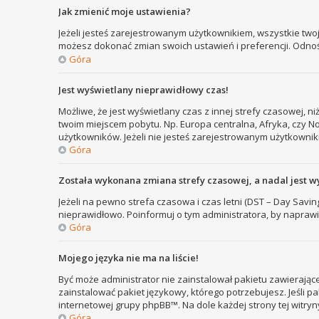
Jak zmienić moje ustawienia?
Jeżeli jesteś zarejestrowanym użytkownikiem, wszystkie two
możesz dokonać zmian swoich ustawień i preferencji. Odno
Góra
Jest wyświetlany nieprawidłowy czas!
Możliwe, że jest wyświetlany czas z innej strefy czasowej, ni
twoim miejscem pobytu. Np. Europa centralna, Afryka, czy N
użytkowników. Jeżeli nie jesteś zarejestrowanym użytkownik
Góra
Została wykonana zmiana strefy czasowej, a nadal jest w
Jeżeli na pewno strefa czasowa i czas letni (DST – Day Savi
nieprawidłowo. Poinformuj o tym administratora, by naprawi
Góra
Mojego języka nie ma na liście!
Być może administrator nie zainstalował pakietu zawierające
zainstalować pakiet językowy, którego potrzebujesz. Jeśli pa
internetowej grupy phpBB™. Na dole każdej strony tej witry
Góra