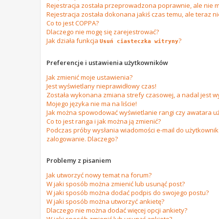
Rejestracja została przeprowadzona poprawnie, ale nie m
Rejestracja została dokonana jakiś czas temu, ale teraz n
Co to jest COPPA?
Dlaczego nie mogę się zarejestrować?
Jak działa funkcja
?
Usuń ciasteczka witryny
Preferencje i ustawienia użytkowników
Jak zmienić moje ustawienia?
Jest wyświetlany nieprawidłowy czas!
Została wykonana zmiana strefy czasowej, a nadal jest w
Mojego języka nie ma na liście!
Jak można spowodować wyświetlanie rangi czy awatara u
Co to jest ranga i jak można ją zmienić?
Podczas próby wysłania wiadomości e-mail do użytkownika
zalogowanie. Dlaczego?
Problemy z pisaniem
Jak utworzyć nowy temat na forum?
W jaki sposób można zmienić lub usunąć post?
W jaki sposób można dodać podpis do swojego postu?
W jaki sposób można utworzyć ankietę?
Dlaczego nie można dodać więcej opcji ankiety?