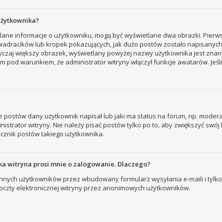
użytkownika?
tlane informacje o użytkowniku, mogą być wyświetlane dwa obrazki. Pierw
adracików lub kropek pokazujących, jak dużo postów zostało napisanych prz
yczaj większy obrazek, wyświetlany powyżej nazwy użytkownika jest znany
 pod warunkiem, że administrator witryny włączył funkcje awatarów. Jeśl
 postów dany użytkownik napisał lub jaki ma status na forum, np. modera
strator witryny. Nie należy pisać postów tylko po to, aby zwiększyć swój l
licznik postów takiego użytkownika.
a witryna prosi mnie o zalogowanie. Dlaczego?
nych użytkowników przez wbudowany formularz wysyłania e-maili i tylko wt
zty elektronicznej witryny przez anonimowych użytkowników.