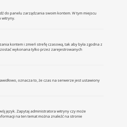
ejdź do panelu zarządzania swoim kontem. W tym miejscu
 witryny.
ządzania kontem i zmień strefę czasową, tak aby była zgodna z
że zostać wykonana tylko przez zarejestrowanych
prawidłowo, oznacza to, że czas na serwerze jest ustawiony
wój język. Zapytaj administratora witryny czy może
informacji na ten temat można znaleźć na stronie