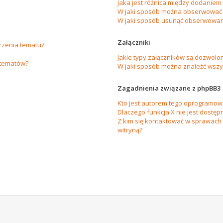
Jaka jest różnica między dodanie
W jaki sposób można obserwować 
W jaki sposób usunąć obserwowan
Załączniki
orzenia tematu?
Jakie typy załączników są dozwolon
 tematów?
W jaki sposób można znaleźć wszys
Zagadnienia związane z phpBB3
Kto jest autorem tego oprogramow
Dlaczego funkcja X nie jest dostęp
Z kim się kontaktować w sprawach
witryną?