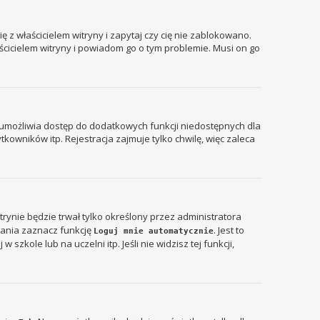
 z właścicielem witryny i zapytaj czy cię nie zablokowano.
aścicielem witryny i powiadom go o tym problemie. Musi on go
ja umożliwia dostęp do dodatkowych funkcji niedostępnych dla
kowników itp. Rejestracja zajmuje tylko chwilę, więc zaleca
itrynie będzie trwał tylko określony przez administratora
ania zaznacz funkcję
. Jest to
Loguj mnie automatycznie
zkole lub na uczelni itp. Jeśli nie widzisz tej funkcji,