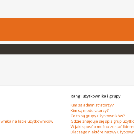
Rangi użytkownika i grupy
Kim są administratorzy?
Kim są moderatorzy?
Co to są grupy użytkowników?
wnika na liście użytkowników
Gdzie znajduje się spis grup użytk
W jaki sposób można zostać lider
Dlaczego niektóre nazwy użytkown