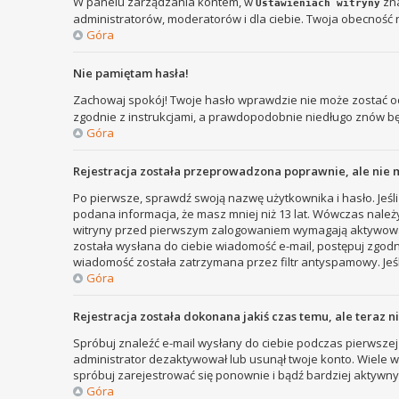
W panelu zarządzania kontem, w
zna
Ustawieniach witryny
administratorów, moderatorów i dla ciebie. Twoja obecność 
Góra
Nie pamiętam hasła!
Zachowaj spokój! Twoje hasło wprawdzie nie może zostać od
zgodnie z instrukcjami, a prawdopodobnie niedługo znów b
Góra
Rejestracja została przeprowadzona poprawnie, ale nie 
Po pierwsze, sprawdź swoją nazwę użytkownika i hasło. Jeśli
podana informacja, że masz mniej niż 13 lat. Wówczas należy
witryny przed pierwszym zalogowaniem wymagają aktywowania r
została wysłana do ciebie wiadomość e-mail, postępuj zgodni
wiadomość została zatrzymana przez filtr antyspamowy. Jeśl
Góra
Rejestracja została dokonana jakiś czas temu, ale teraz 
Spróbuj znaleźć e-mail wysłany do ciebie podczas pierwszej 
administrator dezaktywował lub usunął twoje konto. Wiele wit
spróbuj zarejestrować się ponownie i bądź bardziej aktyw
Góra