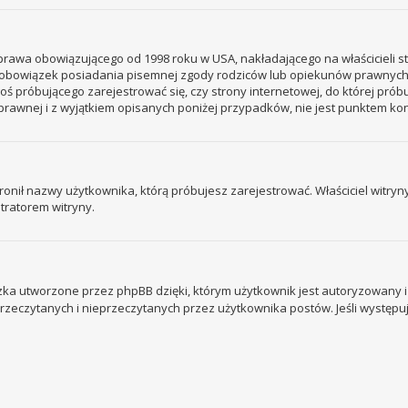
– prawa obowiązującego od 1998 roku w USA, nakładającego na właścicieli s
 – obowiązek posiadania pisemnej zgody rodziców lub opiekunów prawnych
ogoś próbującego zarejestrować się, czy strony internetowej, do której prób
rawnej i z wyjątkiem opisanych poniżej przypadków, nie jest punktem k
ronił nazwy użytkownika, którą próbujesz zarejestrować. Właściciel witryny 
tratorem witryny.
ka utworzone przez phpBB dzięki, którym użytkownik jest autoryzowany i l
 przeczytanych i nieprzeczytanych przez użytkownika postów. Jeśli wystę