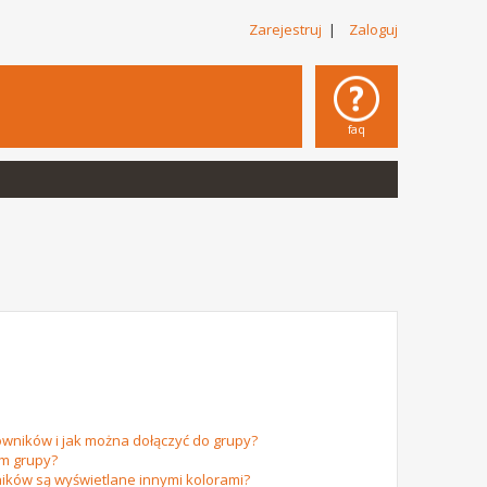
Zarejestruj
|
Zaloguj
faq
owników i jak można dołączyć do grupy?
em grupy?
ików są wyświetlane innymi kolorami?