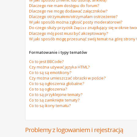
W jaki sposób zmienić lub usunąć ankietę?
Dlaczego nie mam dostępu do forum?
Dlaczego nie mogę dodawać załączników?
Dlaczego otrzymałem/otrzymałam ostrzeżenie?
W jaki sposób można zgłosić posty moderatorowi?
Do czego służy przycisk
znajdujący się w oknie tw
Zapisz
Dlaczego mój post musi być akceptowany?
W jaki sposób mogę przesunąć swój temat na górę strony
Formatowanie i typy tematów
Co to jest BBCode?
Czy można używać języka HTML?
Co to są są emotikony?
Czy można umieszczać obrazki w poście?
Co to są ogłoszenia globalne?
Co to są ogłoszenia?
Co to są przyklejone tematy?
Co to są zamknięte tematy?
Co to są ikony tematu?
Problemy z logowaniem i rejestracją