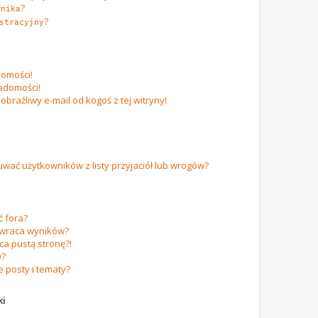
?
wnika
?
stracyjny
omości!
adomości!
raźliwy e-mail od kogoś z tej witryny!
ać użytkowników z listy przyjaciół lub wrogów?
 fora?
zwraca wyników?
a pustą stronę?!
w?
 posty i tematy?
ki