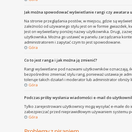
Jak można spowodować wyświetlanie rangi czy awatara 
Na stronie przeglądania postów, w miejscu, gdzie są wyświe
zależności od używanego stylu jest on w formie gwiazdek, kw
Jest on wyświetlany poniżej nazwy użytkownika. Drugi, zazw
użytkownika. Można go ustawić w panelu zarządzania kontem
administratorem i zapytać czym to jest spowodowane.
Góra
Co to jest ranga i jak można ją zmienić?
Rangi wyświetlane pod nazwami użytkowników oznaczają, ile
bezpośrednio zmieniać stylu rang, ponieważ ustawia je admini
toleruje takich działań i moderator lub administrator obniży 
Góra
Podczas próby wysłania wiadomości e-mail do użytkownik
Tylko zarejestrowani użytkownicy mogą wysyłać e-maile do in
zabezpieczać przed nieprawidłowym używaniem systemu poc
Góra
Problemy z pisaniem