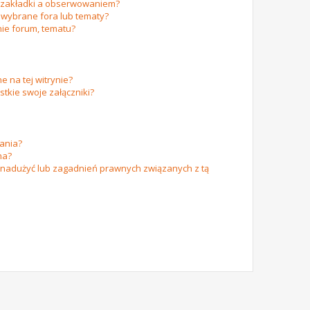
m zakładki a obserwowaniem?
wybrane fora lub tematy?
ie forum, tematu?
e na tej witrynie?
tkie swoje załączniki?
ania?
na?
 nadużyć lub zagadnień prawnych związanych z tą