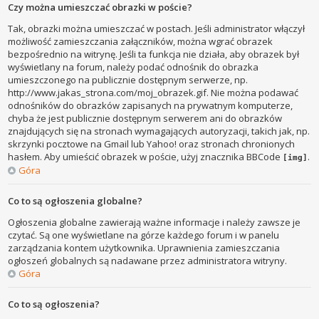
Czy można umieszczać obrazki w poście?
Tak, obrazki można umieszczać w postach. Jeśli administrator włączył
możliwość zamieszczania załączników, można wgrać obrazek
bezpośrednio na witrynę. Jeśli ta funkcja nie działa, aby obrazek był
wyświetlany na forum, należy podać odnośnik do obrazka
umieszczonego na publicznie dostępnym serwerze, np.
http://www.jakas_strona.com/moj_obrazek.gif. Nie można podawać
odnośników do obrazków zapisanych na prywatnym komputerze,
chyba że jest publicznie dostępnym serwerem ani do obrazków
znajdujących się na stronach wymagających autoryzacji, takich jak, np.
skrzynki pocztowe na Gmail lub Yahoo! oraz stronach chronionych
hasłem. Aby umieścić obrazek w poście, użyj znacznika BBCode
.
[img]
Góra
Co to są ogłoszenia globalne?
Ogłoszenia globalne zawierają ważne informacje i należy zawsze je
czytać. Są one wyświetlane na górze każdego forum i w panelu
zarządzania kontem użytkownika. Uprawnienia zamieszczania
ogłoszeń globalnych są nadawane przez administratora witryny.
Góra
Co to są ogłoszenia?