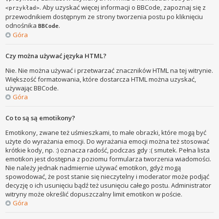
. Aby uzyskać więcej informacji o BBCode, zapoznaj się z
<przykład>
przewodnikiem dostępnym ze strony tworzenia postu po kliknięciu
odnośnika
.
BBCode
Góra
Czy można używać języka HTML?
Nie. Nie można używać i przetwarzać znaczników HTML na tej witrynie.
Większość formatowania, które dostarcza HTML można uzyskać,
używając BBCode.
Góra
Co to są są emotikony?
Emotikony, zwane też uśmieszkami, to małe obrazki, które mogą być
użyte do wyrażania emocji. Do wyrażania emocji można też stosować
krótkie kody, np. :) oznacza radość, podczas gdy :( smutek. Pełna lista
emotikon jest dostępna z poziomu formularza tworzenia wiadomości.
Nie należy jednak nadmiernie używać emotikon, gdyż mogą
spowodować, że post stanie się nieczytelny i moderator może podjąć
decyzję o ich usunięciu bądź też usunięciu całego postu. Administrator
witryny może określić dopuszczalny limit emotikon w poście.
Góra