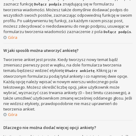
zaznacz funkcję
znajdującą się w formularzu
Dołącz podpis
tworzenia wiadomości. Możesz także domyślnie dodawać podpis do
wszystkich swoich postów, zaznaczając odpowiednią funkcję w swoim
profilu. Po uaktywnieniu tej funkcji, za każdym razem pisząc post,
możesz zdecydować o niedodawaniu do niego podpisu, usuwając w
formularzu tworzenia wiadomości zaznaczenie z pola
.
Dołącz podpis
Góra
W jaki sposób można utworzyć ankietę?
Tworzenie ankiet jest proste. Kiedy tworzysz nowy temat bądź
zmieniasz pierwszy post w wątku, na dole formularza tworzenia
tematu będziesz widzieć etykietę
. Kliknij ją i w
Utwórz ankietę
otworzonym formularzu podaj tytuł ankiety i co najmniej dwie opcje.
Każdą opcję należy wpisać w nowym wierszu widocznego pola
tekstowego. Możesz określić liczbę opcji, jakie użytkownik może
wybrać, wyznaczyć czas trwania ankiety (0 – bez limitu czasowego), a
także umożliwić użytkownikom zmianę wcześniej oddanego głosu. Jeśli
nie widzisz etykiety, prawdopodobnie nie masz uprawnień do
tworzenia ankiet.
Góra
Dlaczego nie można dodać więcej opcji ankiety?