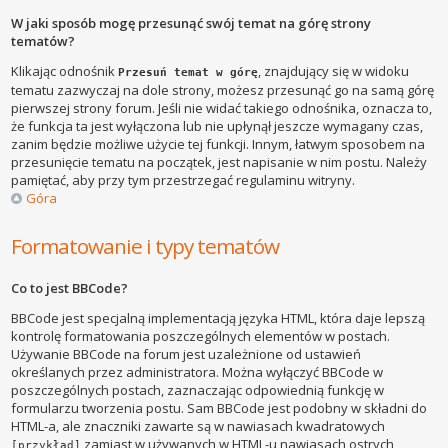
W jaki sposób mogę przesunąć swój temat na górę strony
tematów?
Klikając odnośnik
, znajdujący się w widoku
Przesuń temat w górę
tematu zazwyczaj na dole strony, możesz przesunąć go na samą górę
pierwszej strony forum. Jeśli nie widać takiego odnośnika, oznacza to,
że funkcja ta jest wyłączona lub nie upłynął jeszcze wymagany czas,
zanim będzie możliwe użycie tej funkcji. Innym, łatwym sposobem na
przesunięcie tematu na początek, jest napisanie w nim postu. Należy
pamiętać, aby przy tym przestrzegać regulaminu witryny.
Góra
Formatowanie i typy tematów
Co to jest BBCode?
BBCode jest specjalną implementacją języka HTML, która daje lepszą
kontrolę formatowania poszczególnych elementów w postach.
Używanie BBCode na forum jest uzależnione od ustawień
określanych przez administratora. Można wyłączyć BBCode w
poszczególnych postach, zaznaczając odpowiednią funkcję w
formularzu tworzenia postu. Sam BBCode jest podobny w składni do
HTML-a, ale znaczniki zawarte są w nawiasach kwadratowych
zamiast w używanych w HTML-u nawiasach ostrych
[przykład]