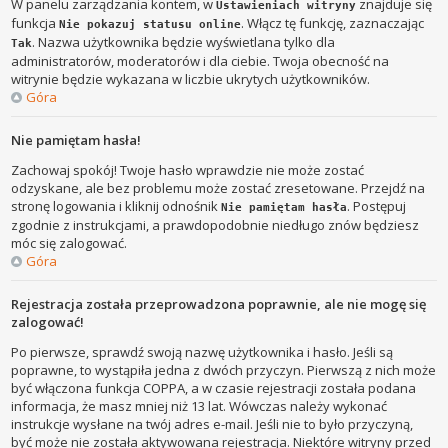
W panelu zarządzania kontem, w
znajduje się
Ustawieniach witryny
funkcja
. Włącz tę funkcję, zaznaczając
Nie pokazuj statusu online
. Nazwa użytkownika będzie wyświetlana tylko dla
Tak
administratorów, moderatorów i dla ciebie. Twoja obecność na
witrynie będzie wykazana w liczbie ukrytych użytkowników.
Góra
Nie pamiętam hasła!
Zachowaj spokój! Twoje hasło wprawdzie nie może zostać
odzyskane, ale bez problemu może zostać zresetowane. Przejdź na
stronę logowania i kliknij odnośnik
. Postępuj
Nie pamiętam hasła
zgodnie z instrukcjami, a prawdopodobnie niedługo znów będziesz
móc się zalogować.
Góra
Rejestracja została przeprowadzona poprawnie, ale nie mogę się
zalogować!
Po pierwsze, sprawdź swoją nazwę użytkownika i hasło. Jeśli są
poprawne, to wystąpiła jedna z dwóch przyczyn. Pierwszą z nich może
być włączona funkcja COPPA, a w czasie rejestracji została podana
informacja, że masz mniej niż 13 lat. Wówczas należy wykonać
instrukcje wysłane na twój adres e-mail. Jeśli nie to było przyczyną,
być może nie została aktywowana rejestracja. Niektóre witryny przed