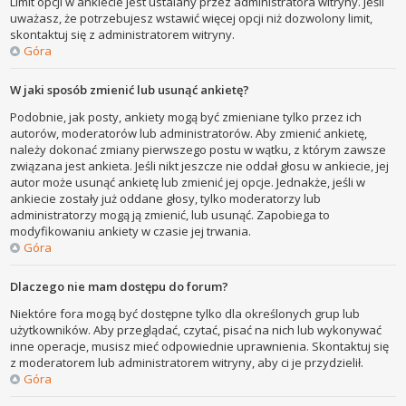
Limit opcji w ankiecie jest ustalany przez administratora witryny. Jeśli
uważasz, że potrzebujesz wstawić więcej opcji niż dozwolony limit,
skontaktuj się z administratorem witryny.
Góra
W jaki sposób zmienić lub usunąć ankietę?
Podobnie, jak posty, ankiety mogą być zmieniane tylko przez ich
autorów, moderatorów lub administratorów. Aby zmienić ankietę,
należy dokonać zmiany pierwszego postu w wątku, z którym zawsze
związana jest ankieta. Jeśli nikt jeszcze nie oddał głosu w ankiecie, jej
autor może usunąć ankietę lub zmienić jej opcje. Jednakże, jeśli w
ankiecie zostały już oddane głosy, tylko moderatorzy lub
administratorzy mogą ją zmienić, lub usunąć. Zapobiega to
modyfikowaniu ankiety w czasie jej trwania.
Góra
Dlaczego nie mam dostępu do forum?
Niektóre fora mogą być dostępne tylko dla określonych grup lub
użytkowników. Aby przeglądać, czytać, pisać na nich lub wykonywać
inne operacje, musisz mieć odpowiednie uprawnienia. Skontaktuj się
z moderatorem lub administratorem witryny, aby ci je przydzielił.
Góra