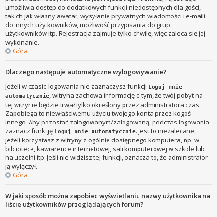
umożliwia dostęp do dodatkowych funkcji niedostępnych dla gości,
takich jak własny awatar, wysyłanie prywatnych wiadomości i e-maili
do innych użytkowników, możliwość przypisania do grup
użytkowników itp. Rejestracja zajmuje tylko chwilę, więc zaleca się jej
wykonanie.
Góra
Dlaczego następuje automatyczne wylogowywanie?
Jeżeli w czasie logowania nie zaznaczysz funkcji
Loguj mnie
, witryna zachowa informację o tym, że twój pobyt na
automatycznie
tej witrynie będzie trwał tylko określony przez administratora czas.
Zapobiega to niewłaściwemu użyciu twojego konta przez kogoś
innego. Aby pozostać zalogowanym/zalogowaną, podczas logowania
zaznacz funkcję
. Jest to niezalecane,
Loguj mnie automatycznie
jeżeli korzystasz z witryny z ogólnie dostępnego komputera, np. w
bibliotece, kawiarence internetowej, sali komputerowej w szkole lub
na uczelni itp. Jeśli nie widzisz tej funkcji, oznacza to, że administrator
ją wyłączył.
Góra
W jaki sposób można zapobiec wyświetlaniu nazwy użytkownika na
liście użytkowników przeglądających forum?