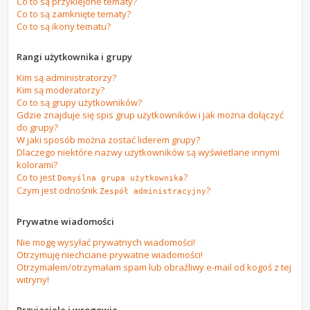
Co to są przyklejone tematy?
Co to są zamknięte tematy?
Co to są ikony tematu?
Rangi użytkownika i grupy
Kim są administratorzy?
Kim są moderatorzy?
Co to są grupy użytkowników?
Gdzie znajduje się spis grup użytkowników i jak można dołączyć
do grupy?
W jaki sposób można zostać liderem grupy?
Dlaczego niektóre nazwy użytkowników są wyświetlane innymi
kolorami?
Co to jest
?
Domyślna grupa użytkownika
Czym jest odnośnik
?
Zespół administracyjny
Prywatne wiadomości
Nie mogę wysyłać prywatnych wiadomości!
Otrzymuję niechciane prywatne wiadomości!
Otrzymałem/otrzymałam spam lub obraźliwy e-mail od kogoś z tej
witryny!