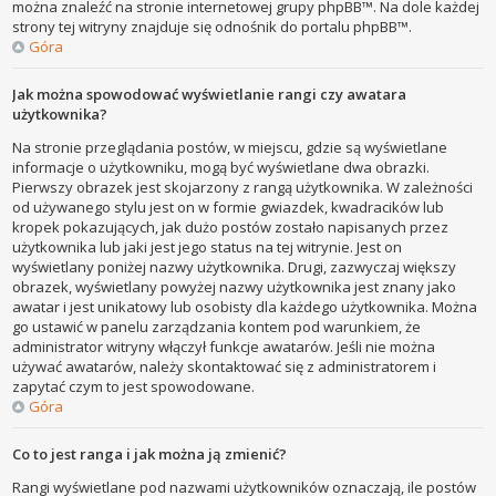
można znaleźć na stronie internetowej grupy phpBB™. Na dole każdej
strony tej witryny znajduje się odnośnik do portalu phpBB™.
Góra
Jak można spowodować wyświetlanie rangi czy awatara
użytkownika?
Na stronie przeglądania postów, w miejscu, gdzie są wyświetlane
informacje o użytkowniku, mogą być wyświetlane dwa obrazki.
Pierwszy obrazek jest skojarzony z rangą użytkownika. W zależności
od używanego stylu jest on w formie gwiazdek, kwadracików lub
kropek pokazujących, jak dużo postów zostało napisanych przez
użytkownika lub jaki jest jego status na tej witrynie. Jest on
wyświetlany poniżej nazwy użytkownika. Drugi, zazwyczaj większy
obrazek, wyświetlany powyżej nazwy użytkownika jest znany jako
awatar i jest unikatowy lub osobisty dla każdego użytkownika. Można
go ustawić w panelu zarządzania kontem pod warunkiem, że
administrator witryny włączył funkcje awatarów. Jeśli nie można
używać awatarów, należy skontaktować się z administratorem i
zapytać czym to jest spowodowane.
Góra
Co to jest ranga i jak można ją zmienić?
Rangi wyświetlane pod nazwami użytkowników oznaczają, ile postów