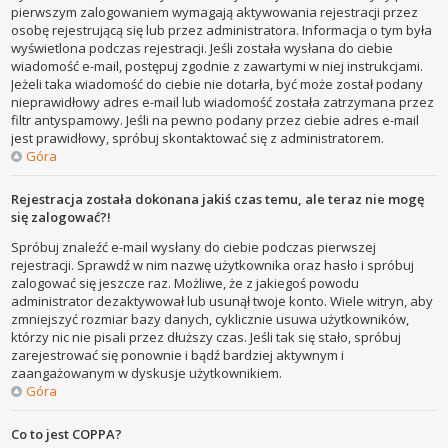
pierwszym zalogowaniem wymagają aktywowania rejestracji przez
osobę rejestrującą się lub przez administratora. Informacja o tym była
wyświetlona podczas rejestracji. Jeśli została wysłana do ciebie
wiadomość e-mail, postępuj zgodnie z zawartymi w niej instrukcjami.
Jeżeli taka wiadomość do ciebie nie dotarła, być może został podany
nieprawidłowy adres e-mail lub wiadomość została zatrzymana przez
filtr antyspamowy. Jeśli na pewno podany przez ciebie adres e-mail
jest prawidłowy, spróbuj skontaktować się z administratorem.
Góra
Rejestracja została dokonana jakiś czas temu, ale teraz nie mogę
się zalogować?!
Spróbuj znaleźć e-mail wysłany do ciebie podczas pierwszej
rejestracji. Sprawdź w nim nazwę użytkownika oraz hasło i spróbuj
zalogować się jeszcze raz. Możliwe, że z jakiegoś powodu
administrator dezaktywował lub usunął twoje konto. Wiele witryn, aby
zmniejszyć rozmiar bazy danych, cyklicznie usuwa użytkowników,
którzy nic nie pisali przez dłuższy czas. Jeśli tak się stało, spróbuj
zarejestrować się ponownie i bądź bardziej aktywnym i
zaangażowanym w dyskusje użytkownikiem.
Góra
Co to jest COPPA?