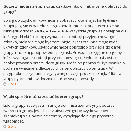
Gdzie znajduje się spis grup użytkowników i jak można dołączyć do
grupy?
Spis grup użytkowników można zobaczyć, otwierając kartę
Grupy
znajdującą się w panelu zarządzania kontem, który otwiera się po
kliknięciu odnośnika
. Nie wszystkie grupy są dostępne dla
Moje konto
każdego. Niektóre mogą wymagać akceptacji przyjęcia nowego
członka, niektóre mogą być zamknięte, a jeszcze inne mogą mieć
ukrytych członków. Użytkownik może poprosić o przyjęcie do danej
grupy, naciskając odpowiedni przycisk. Prośba o przyjęcie do grupy,
która wymaga akceptacji przyjęcia nowego członka, musi zostać
zaakceptowana przez lidera grupy. Może on poprosić użytkownika o
podanie wyjaśnień, dlaczego chce on dołączyć do tej grupy. W
przypadku otrzymania negatywnej decyzji, proszę nie nękać lidera
grupy pytaniami – widocznie miał on swoje powody.
Góra
W jaki sposób można zostać liderem grupy?
Lidera grupy zazwyczaj mianuje administrator witryny podczas
tworzenia grupy. Jeśli chcesz utworzyć grupę użytkowników,
skontaktuj się z administratorem, wysyłając do niego prywatną
wiadomość.
Góra