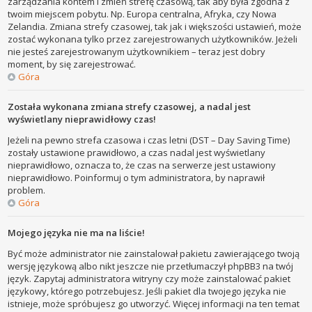
zarządzania kontem i zmień strefę czasową, tak aby była zgodna z
twoim miejscem pobytu. Np. Europa centralna, Afryka, czy Nowa
Zelandia. Zmiana strefy czasowej, tak jak i większości ustawień, może
zostać wykonana tylko przez zarejestrowanych użytkowników. Jeżeli
nie jesteś zarejestrowanym użytkownikiem – teraz jest dobry
moment, by się zarejestrować.
Góra
Została wykonana zmiana strefy czasowej, a nadal jest
wyświetlany nieprawidłowy czas!
Jeżeli na pewno strefa czasowa i czas letni (DST – Day Saving Time)
zostały ustawione prawidłowo, a czas nadal jest wyświetlany
nieprawidłowo, oznacza to, że czas na serwerze jest ustawiony
nieprawidłowo. Poinformuj o tym administratora, by naprawił
problem.
Góra
Mojego języka nie ma na liście!
Być może administrator nie zainstalował pakietu zawierającego twoją
wersję językową albo nikt jeszcze nie przetłumaczył phpBB3 na twój
język. Zapytaj administratora witryny czy może zainstalować pakiet
językowy, którego potrzebujesz. Jeśli pakiet dla twojego języka nie
istnieje, może spróbujesz go utworzyć. Więcej informacji na ten temat