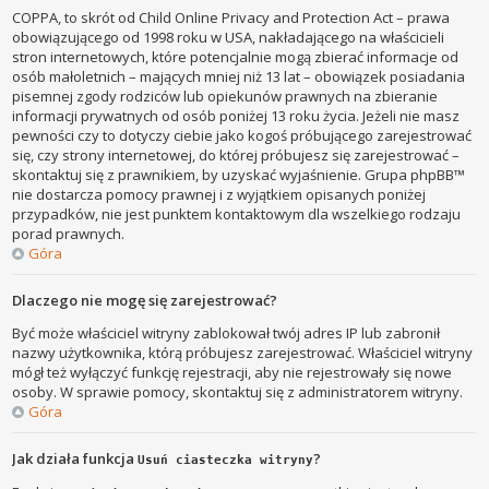
COPPA, to skrót od Child Online Privacy and Protection Act – prawa
obowiązującego od 1998 roku w USA, nakładającego na właścicieli
stron internetowych, które potencjalnie mogą zbierać informacje od
osób małoletnich – mających mniej niż 13 lat – obowiązek posiadania
pisemnej zgody rodziców lub opiekunów prawnych na zbieranie
informacji prywatnych od osób poniżej 13 roku życia. Jeżeli nie masz
pewności czy to dotyczy ciebie jako kogoś próbującego zarejestrować
się, czy strony internetowej, do której próbujesz się zarejestrować –
skontaktuj się z prawnikiem, by uzyskać wyjaśnienie. Grupa phpBB™
nie dostarcza pomocy prawnej i z wyjątkiem opisanych poniżej
przypadków, nie jest punktem kontaktowym dla wszelkiego rodzaju
porad prawnych.
Góra
Dlaczego nie mogę się zarejestrować?
Być może właściciel witryny zablokował twój adres IP lub zabronił
nazwy użytkownika, którą próbujesz zarejestrować. Właściciel witryny
mógł też wyłączyć funkcję rejestracji, aby nie rejestrowały się nowe
osoby. W sprawie pomocy, skontaktuj się z administratorem witryny.
Góra
Jak działa funkcja
?
Usuń ciasteczka witryny