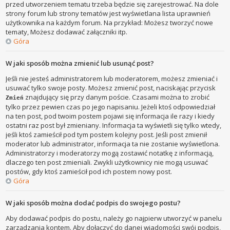
przed utworzeniem tematu trzeba będzie się zarejestrować. Na dole
strony forum lub strony tematów jest wyświetlana lista uprawnień
użytkownika na każdym forum. Na przykład: Możesz tworzyć nowe
tematy, Możesz dodawać załączniki itp.
Góra
W jaki sposób można zmienić lub usunąć post?
Jeśli nie jesteś administratorem lub moderatorem, możesz zmieniać i
usuwać tylko swoje posty. Możesz zmienić post, naciskając przycisk
znajdujący się przy danym poście. Czasami można to zrobić
Zmień
tylko przez pewien czas po jego napisaniu. Jeżeli ktoś odpowiedział
na ten post, pod twoim postem pojawi się informacja ile razy i kiedy
ostatni raz post był zmieniany. Informacja ta wyświetli się tylko wtedy,
jeśli ktoś zamieścił pod tym postem kolejny post. Jeśli post zmienił
moderator lub administrator, informacja ta nie zostanie wyświetlona.
Administratorzy i moderatorzy mogą zostawić notatkę z informacją,
dlaczego ten post zmieniali. Zwykli użytkownicy nie mogą usuwać
postów, gdy ktoś zamieścił pod ich postem nowy post.
Góra
W jaki sposób można dodać podpis do swojego postu?
Aby dodawać podpis do postu, należy go najpierw utworzyć w panelu
zarządzania kontem. Aby dołączyć do danej wiadomości swój podpis,