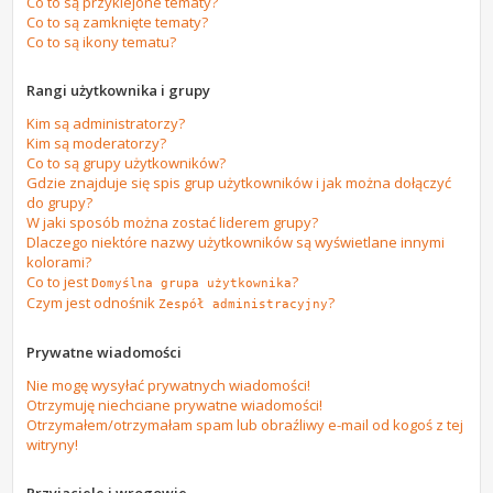
Co to są przyklejone tematy?
Co to są zamknięte tematy?
Co to są ikony tematu?
Rangi użytkownika i grupy
Kim są administratorzy?
Kim są moderatorzy?
Co to są grupy użytkowników?
Gdzie znajduje się spis grup użytkowników i jak można dołączyć
do grupy?
W jaki sposób można zostać liderem grupy?
Dlaczego niektóre nazwy użytkowników są wyświetlane innymi
kolorami?
Co to jest
?
Domyślna grupa użytkownika
Czym jest odnośnik
?
Zespół administracyjny
Prywatne wiadomości
Nie mogę wysyłać prywatnych wiadomości!
Otrzymuję niechciane prywatne wiadomości!
Otrzymałem/otrzymałam spam lub obraźliwy e-mail od kogoś z tej
witryny!