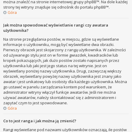
można znaleźć na stronie internetowej grupy phpBB™. Na dole każdej
strony tej witryny znajduje się odnośnik do portalu phpBB™.
Góra
Jak można spowodować wyświetlanie rangi czy awatara
użytkownika?
Na stronie przeglądania postów, w miejscu, gdzie są wyświetlane
informacje o użytkowniku, mogą być wyświetlane dwa obrazki.
Pierwszy obrazek jest skojarzony z rangą użytkownika. W zależności
od używanego stylu jest on w formie gwiazdek, kwadracików lub
kropek pokazujących, jak dużo postów zostało napisanych przez
użytkownika lub jaki jest jego status na tej witrynie. Jest on
wyświetlany poniżej nazwy użytkownika. Drugi, zazwyczaj większy
obrazek, wyświetlany powyżej nazwy użytkownika jest znany jako
awatar i jest unikatowy lub osobisty dla każdego użytkownika. Można
go ustawić w panelu zarządzania kontem pod warunkiem, że
administrator witryny włączył funkcje awatarów. Jeśli nie można
używać awatarów, należy skontaktować się z administratorem i
zapytać czym to jest spowodowane.
Góra
Co to jest ranga i jak można ją zmienić?
Rangi wyświetlane pod nazwami użytkowników oznaczają, ile postów