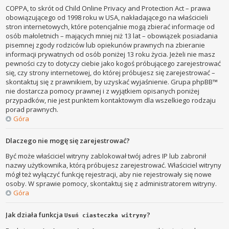
COPPA, to skrót od Child Online Privacy and Protection Act – prawa
obowiązującego od 1998 roku w USA, nakładającego na właścicieli
stron internetowych, które potencjalnie mogą zbierać informacje od
osób małoletnich – mających mniej niż 13 lat – obowiązek posiadania
pisemnej zgody rodziców lub opiekunów prawnych na zbieranie
informacji prywatnych od osób poniżej 13 roku życia. Jeżeli nie masz
pewności czy to dotyczy ciebie jako kogoś próbującego zarejestrować
się, czy strony internetowej, do której próbujesz się zarejestrować –
skontaktuj się z prawnikiem, by uzyskać wyjaśnienie. Grupa phpBB™
nie dostarcza pomocy prawnej i z wyjątkiem opisanych poniżej
przypadków, nie jest punktem kontaktowym dla wszelkiego rodzaju
porad prawnych.
Góra
Dlaczego nie mogę się zarejestrować?
Być może właściciel witryny zablokował twój adres IP lub zabronił
nazwy użytkownika, którą próbujesz zarejestrować. Właściciel witryny
mógł też wyłączyć funkcję rejestracji, aby nie rejestrowały się nowe
osoby. W sprawie pomocy, skontaktuj się z administratorem witryny.
Góra
Jak działa funkcja
?
Usuń ciasteczka witryny