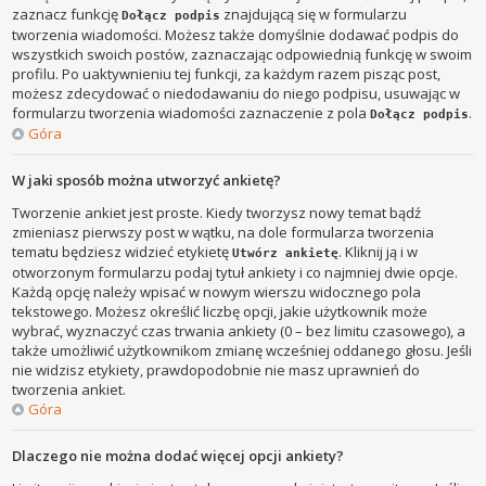
zaznacz funkcję
znajdującą się w formularzu
Dołącz podpis
tworzenia wiadomości. Możesz także domyślnie dodawać podpis do
wszystkich swoich postów, zaznaczając odpowiednią funkcję w swoim
profilu. Po uaktywnieniu tej funkcji, za każdym razem pisząc post,
możesz zdecydować o niedodawaniu do niego podpisu, usuwając w
formularzu tworzenia wiadomości zaznaczenie z pola
.
Dołącz podpis
Góra
W jaki sposób można utworzyć ankietę?
Tworzenie ankiet jest proste. Kiedy tworzysz nowy temat bądź
zmieniasz pierwszy post w wątku, na dole formularza tworzenia
tematu będziesz widzieć etykietę
. Kliknij ją i w
Utwórz ankietę
otworzonym formularzu podaj tytuł ankiety i co najmniej dwie opcje.
Każdą opcję należy wpisać w nowym wierszu widocznego pola
tekstowego. Możesz określić liczbę opcji, jakie użytkownik może
wybrać, wyznaczyć czas trwania ankiety (0 – bez limitu czasowego), a
także umożliwić użytkownikom zmianę wcześniej oddanego głosu. Jeśli
nie widzisz etykiety, prawdopodobnie nie masz uprawnień do
tworzenia ankiet.
Góra
Dlaczego nie można dodać więcej opcji ankiety?