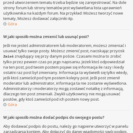
przed utworzeniem tematu trzeba będzie się zarejestrować. Na dole
strony forum lub strony tematów jest wyświetlana lista uprawnień
użytkownika na każdym forum. Na przykład: Możesz tworzyć nowe
tematy, Możesz dodawać załączniki itp.
Góra
W jaki sposób można zmienić lub usunąć post?
Jeśli nie jesteś administratorem lub moderatorem, możesz zmieniać i
usuwać tylko swoje posty. Możesz zmienić post, naciskając przycisk
znajdujący się przy danym poście. Czasami można to zrobić
Zmień
tylko przez pewien czas po jego napisaniu. Jeżeli ktoś odpowiedział
na ten post, pod twoim postem pojawi się informacja ile razy i kiedy
ostatni raz post był zmieniany. Informacja ta wyświetli się tylko wtedy,
jeśli ktoś zamieścił pod tym postem kolejny post. Jeśli post zmienił
moderator lub administrator, informacja ta nie zostanie wyświetlona.
Administratorzy i moderatorzy mogą zostawić notatkę z informacją,
dlaczego ten post zmieniali. Zwykli użytkownicy nie mogą usuwać
postów, gdy ktoś zamieścił pod ich postem nowy post.
Góra
W jaki sposób można dodać podpis do swojego postu?
Aby dodawać podpis do postu, należy go najpierw utworzyć w panelu
zarządzania kontem. Aby dołączyć do danej wiadomości swój podpis,