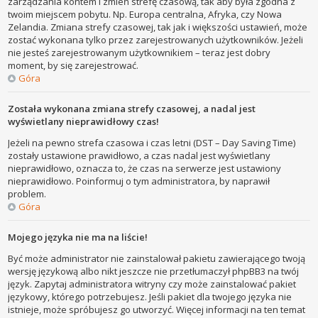
zarządzania kontem i zmień strefę czasową, tak aby była zgodna z
twoim miejscem pobytu. Np. Europa centralna, Afryka, czy Nowa
Zelandia. Zmiana strefy czasowej, tak jak i większości ustawień, może
zostać wykonana tylko przez zarejestrowanych użytkowników. Jeżeli
nie jesteś zarejestrowanym użytkownikiem – teraz jest dobry
moment, by się zarejestrować.
Góra
Została wykonana zmiana strefy czasowej, a nadal jest
wyświetlany nieprawidłowy czas!
Jeżeli na pewno strefa czasowa i czas letni (DST – Day Saving Time)
zostały ustawione prawidłowo, a czas nadal jest wyświetlany
nieprawidłowo, oznacza to, że czas na serwerze jest ustawiony
nieprawidłowo. Poinformuj o tym administratora, by naprawił
problem.
Góra
Mojego języka nie ma na liście!
Być może administrator nie zainstalował pakietu zawierającego twoją
wersję językową albo nikt jeszcze nie przetłumaczył phpBB3 na twój
język. Zapytaj administratora witryny czy może zainstalować pakiet
językowy, którego potrzebujesz. Jeśli pakiet dla twojego języka nie
istnieje, może spróbujesz go utworzyć. Więcej informacji na ten temat