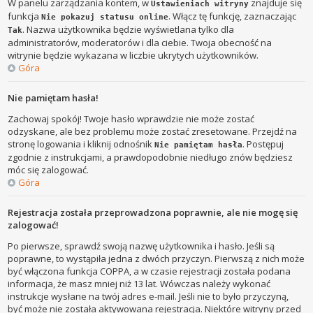
W panelu zarządzania kontem, w
znajduje się
Ustawieniach witryny
funkcja
. Włącz tę funkcję, zaznaczając
Nie pokazuj statusu online
. Nazwa użytkownika będzie wyświetlana tylko dla
Tak
administratorów, moderatorów i dla ciebie. Twoja obecność na
witrynie będzie wykazana w liczbie ukrytych użytkowników.
Góra
Nie pamiętam hasła!
Zachowaj spokój! Twoje hasło wprawdzie nie może zostać
odzyskane, ale bez problemu może zostać zresetowane. Przejdź na
stronę logowania i kliknij odnośnik
. Postępuj
Nie pamiętam hasła
zgodnie z instrukcjami, a prawdopodobnie niedługo znów będziesz
móc się zalogować.
Góra
Rejestracja została przeprowadzona poprawnie, ale nie mogę się
zalogować!
Po pierwsze, sprawdź swoją nazwę użytkownika i hasło. Jeśli są
poprawne, to wystąpiła jedna z dwóch przyczyn. Pierwszą z nich może
być włączona funkcja COPPA, a w czasie rejestracji została podana
informacja, że masz mniej niż 13 lat. Wówczas należy wykonać
instrukcje wysłane na twój adres e-mail. Jeśli nie to było przyczyną,
być może nie została aktywowana rejestracja. Niektóre witryny przed