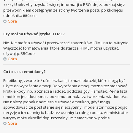
. Aby uzyskać więcej informacji o BBCode, zapoznaj się z
<przykład>
przewodnikiem dostępnym ze strony tworzenia postu po kliknięciu
odnośnika
.
BBCode
Góra
Czy można używać języka HTML?
Nie. Nie można używać i przetwarzać znaczników HTML na tej witrynie.
Większość formatowania, które dostarcza HTML można uzyskać,
używając BBCode.
Góra
Co to są są emotikony?
Emotikony, zwane też uśmieszkami, to małe obrazki, które mogą być
użyte do wyrażania emocji. Do wyrażania emocji można też stosować
krótkie kody, np. :) oznacza radość, podczas gdy :( smutek. Pełna lista
emotikon jest dostępna z poziomu formularza tworzenia wiadomości.
Nie należy jednak nadmiernie używać emotikon, gdyż mogą
spowodować, że post stanie się nieczytelny i moderator może podjąć
decyzję o ich usunięciu bądź też usunięciu całego postu. Administrator
witryny może określić dopuszczalny limit emotikon w poście.
Góra