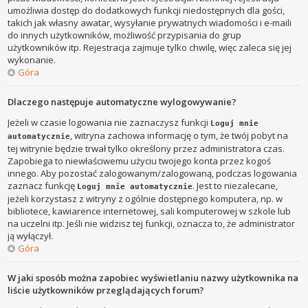
umożliwia dostęp do dodatkowych funkcji niedostępnych dla gości,
takich jak własny awatar, wysyłanie prywatnych wiadomości i e-maili
do innych użytkowników, możliwość przypisania do grup
użytkowników itp. Rejestracja zajmuje tylko chwilę, więc zaleca się jej
wykonanie.
Góra
Dlaczego następuje automatyczne wylogowywanie?
Jeżeli w czasie logowania nie zaznaczysz funkcji
Loguj mnie
, witryna zachowa informację o tym, że twój pobyt na
automatycznie
tej witrynie będzie trwał tylko określony przez administratora czas.
Zapobiega to niewłaściwemu użyciu twojego konta przez kogoś
innego. Aby pozostać zalogowanym/zalogowaną, podczas logowania
zaznacz funkcję
. Jest to niezalecane,
Loguj mnie automatycznie
jeżeli korzystasz z witryny z ogólnie dostępnego komputera, np. w
bibliotece, kawiarence internetowej, sali komputerowej w szkole lub
na uczelni itp. Jeśli nie widzisz tej funkcji, oznacza to, że administrator
ją wyłączył.
Góra
W jaki sposób można zapobiec wyświetlaniu nazwy użytkownika na
liście użytkowników przeglądających forum?