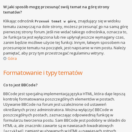
W jaki sposób mogę przesunąć swój temat na górę strony
tematów?
Klikając odnośnik
, znajdujący się w widoku
Przesuń temat w górę
tematu zazwyczaj na dole strony, możesz przesunąć go na samą górę
pierwszej strony forum. Jeśli nie widać takiego odnośnika, oznacza to,
że funkcja ta jest wyłączona lub nie upłynął jeszcze wymagany czas,
zanim będzie możliwe użycie tej funkcji. Innym, łatwym sposobem na
przesunięcie tematu na początek, jest napisanie w nim postu. Należy
pamiętać, aby przy tym przestrzegać regulaminu witryny.
Góra
Formatowanie i typy tematów
Co to jest BBCode?
BBCode jest specjalną implementacją języka HTML, która daje lepszą
kontrolę formatowania poszczególnych elementów w postach.
Używanie BBCode na forum jest uzależnione od ustawień
określanych przez administratora. Można wyłączyć BBCode w
poszczególnych postach, zaznaczając odpowiednią funkcję w
formularzu tworzenia postu. Sam BBCode jest podobny w składni do
HTML-a, ale znaczniki zawarte są w nawiasach kwadratowych
zamiast w używanych w HTML-u nawiasach ostrych
[przykład]