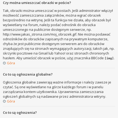
Czy można umieszczać obrazki w poście?
Tak, obrazki można umieszczać w postach. Jeśli administrator włączył
możliwość zamieszczania załączników, można wgrać obrazek
bezpośrednio na witrynę. Jeśli ta funkcja nie działa, aby obrazek był
wyświetlany na forum, należy podać odnośnik do obrazka
umieszczonego na publicznie dostępnym serwerze, np.
http://www.jakas_strona.com/moj_obrazek.gif. Nie można podawać
odnośników do obrazków zapisanych na prywatnym komputerze,
chyba że jest publicznie dostępnym serwerem ani do obrazków
znajdujących się na stronach wymagających autoryzacji, takich jak, np.
skrzynki pocztowe na Gmail lub Yahoo! oraz stronach chronionych
hasłem. Aby umieścić obrazek w poście, użyj znacznika BBCode
.
[img]
Góra
Co to są ogłoszenia globalne?
Ogłoszenia globalne zawierają ważne informacje i należy zawsze je
czytać. Są one wyświetlane na górze każdego forum i w panelu
zarządzania kontem użytkownika. Uprawnienia zamieszczania
ogłoszeń globalnych są nadawane przez administratora witryny.
Góra
Co to są ogłoszenia?