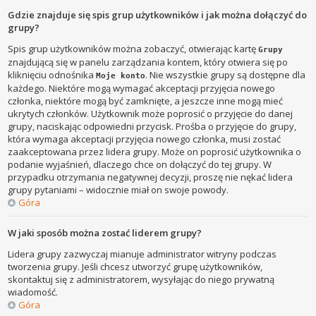
Gdzie znajduje się spis grup użytkowników i jak można dołączyć do
grupy?
Spis grup użytkowników można zobaczyć, otwierając kartę
Grupy
znajdującą się w panelu zarządzania kontem, który otwiera się po
kliknięciu odnośnika
. Nie wszystkie grupy są dostępne dla
Moje konto
każdego. Niektóre mogą wymagać akceptacji przyjęcia nowego
członka, niektóre mogą być zamknięte, a jeszcze inne mogą mieć
ukrytych członków. Użytkownik może poprosić o przyjęcie do danej
grupy, naciskając odpowiedni przycisk. Prośba o przyjęcie do grupy,
która wymaga akceptacji przyjęcia nowego członka, musi zostać
zaakceptowana przez lidera grupy. Może on poprosić użytkownika o
podanie wyjaśnień, dlaczego chce on dołączyć do tej grupy. W
przypadku otrzymania negatywnej decyzji, proszę nie nękać lidera
grupy pytaniami – widocznie miał on swoje powody.
Góra
W jaki sposób można zostać liderem grupy?
Lidera grupy zazwyczaj mianuje administrator witryny podczas
tworzenia grupy. Jeśli chcesz utworzyć grupę użytkowników,
skontaktuj się z administratorem, wysyłając do niego prywatną
wiadomość.
Góra