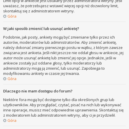
Limit opcji w ankiecie jest ustalany przez administratora witryny. Jeśli
uważasz, że potrzebujesz wstawić więcej opcji niż dozwolony limit,
skontaktuj się z administratorem witryny.
Góra
W jaki sposób zmienić lub usunąć ankietę?
Podobnie, jak posty, ankiety mogą być zmieniane tylko przez ich
autorów, moderatorów lub administratorów. Aby zmienić ankietę,
należy dokonać zmiany pierwszego postu w wątku, z którym zawsze
związana jest ankieta. Jeśli nikt jeszcze nie oddał głosu w ankiecie, jej
autor może usunąć ankietę lub zmienić jej opcje. Jednakże, jeśli w
ankiecie zostały już oddane głosy, tylko moderatorzy lub
administratorzy mogą ją zmienić, lub usunąć. Zapobiega to
modyfikowaniu ankiety w czasie jej trwania.
Góra
Dlaczego nie mam dostępu do forum?
Niektóre fora mogą być dostępne tylko dla określonych grup lub
użytkowników. Aby przeglądać, czytać, pisać na nich lub wykonywać
inne operacje, musisz mieć odpowiednie uprawnienia. Skontaktuj się
z moderatorem lub administratorem witryny, aby ci je przydzielił.
Góra