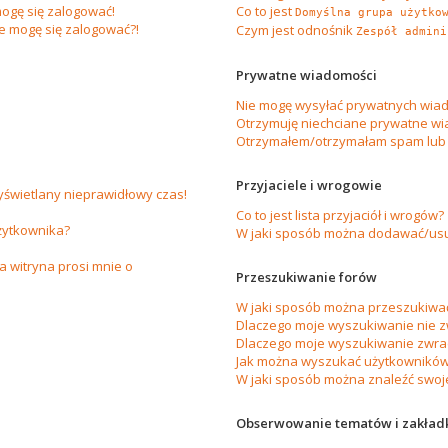
ogę się zalogować!
Co to jest
Domyślna grupa użytko
ie mogę się zalogować?!
Czym jest odnośnik
Zespół admini
Prywatne wiadomości
Nie mogę wysyłać prywatnych wiad
Otrzymuję niechciane prywatne wi
Otrzymałem/otrzymałam spam lub ob
Przyjaciele i wrogowie
yświetlany nieprawidłowy czas!
Co to jest lista przyjaciół i wrogów?
żytkownika?
W jaki sposób można dodawać/usuw
 witryna prosi mnie o
Przeszukiwanie forów
W jaki sposób można przeszukiwać
Dlaczego moje wyszukiwanie nie 
Dlaczego moje wyszukiwanie zwrac
Jak można wyszukać użytkownikó
W jaki sposób można znaleźć swoje
Obserwowanie tematów i zakład