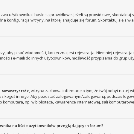
a użytkownika i hasło są prawidłowe. Jeżeli są prawidłowe, skontaktuj się
 konfiguracja witryny, na której znajduje się forum. Skontaktuj się z wł
 czy, aby pisać wiadomości, konieczna jest rejestracja. Niemniej rejestrac
ości i e-maili do innych użytkowników, możliwość przypisania do grup użyt
, witryna zachowa informację o tym, że twój pobyt na tej w
 automatycznie
rzez kogoś innego. Aby pozostać zalogowanym/zalogowaną, podczas logow
 komputera, np. w bibliotece, kawiarence internetowej, sali komputerowej w s
ownika na liście użytkowników przeglądających forum?