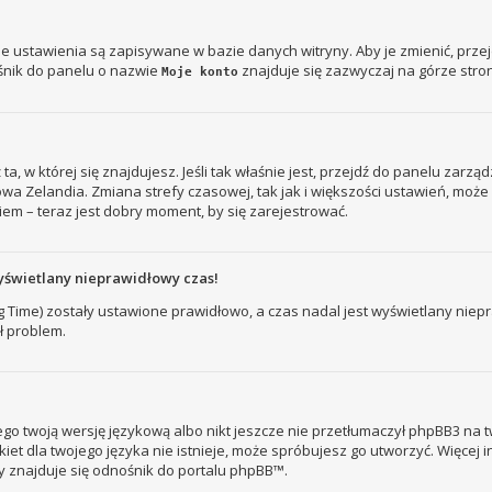
je ustawienia są zapisywane w bazie danych witryny. Aby je zmienić, prz
śnik do panelu o nazwie
znajduje się zazwyczaj na górze stron
Moje konto
ż ta, w której się znajdujesz. Jeśli tak właśnie jest, przejdź do panelu zar
owa Zelandia. Zmiana strefy czasowej, tak jak i większości ustawień, mo
iem – teraz jest dobry moment, by się zarejestrować.
yświetlany nieprawidłowy czas!
ng Time) zostały ustawione prawidłowo, a czas nadal jest wyświetlany nie
ł problem.
go twoją wersję językową albo nikt jeszcze nie przetłumaczył phpBB3 na t
kiet dla twojego języka nie istnieje, może spróbujesz go utworzyć. Więcej 
ny znajduje się odnośnik do portalu phpBB™.