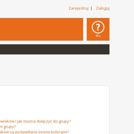
Zarejestruj
|
Zaloguj
faq
owników i jak można dołączyć do grupy?
em grupy?
ików są wyświetlane innymi kolorami?