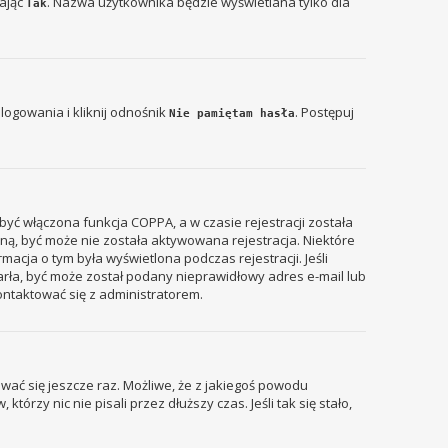
zając
. Nazwa użytkownika będzie wyświetlana tylko dla
Tak
ogowania i kliknij odnośnik
. Postępuj
Nie pamiętam hasła
być włączona funkcja COPPA, a w czasie rejestracji została
zyną, być może nie została aktywowana rejestracja. Niektóre
acja o tym była wyświetlona podczas rejestracji. Jeśli
tarła, być może został podany nieprawidłowy adres e-mail lub
ontaktować się z administratorem.
wać się jeszcze raz. Możliwe, że z jakiegoś powodu
rzy nic nie pisali przez dłuższy czas. Jeśli tak się stało,