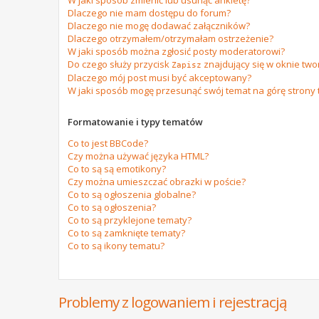
W jaki sposób zmienić lub usunąć ankietę?
Dlaczego nie mam dostępu do forum?
Dlaczego nie mogę dodawać załączników?
Dlaczego otrzymałem/otrzymałam ostrzeżenie?
W jaki sposób można zgłosić posty moderatorowi?
Do czego służy przycisk
znajdujący się w oknie tw
Zapisz
Dlaczego mój post musi być akceptowany?
W jaki sposób mogę przesunąć swój temat na górę strony
Formatowanie i typy tematów
Co to jest BBCode?
Czy można używać języka HTML?
Co to są są emotikony?
Czy można umieszczać obrazki w poście?
Co to są ogłoszenia globalne?
Co to są ogłoszenia?
Co to są przyklejone tematy?
Co to są zamknięte tematy?
Co to są ikony tematu?
Problemy z logowaniem i rejestracją