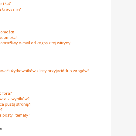
?
wnika
?
stracyjny
omości!
adomości!
raźliwy e-mail od kogoś z tej witryny!
ać użytkowników z listy przyjaciół lub wrogów?
 fora?
zwraca wyników?
a pustą stronę?!
w?
 posty i tematy?
ki