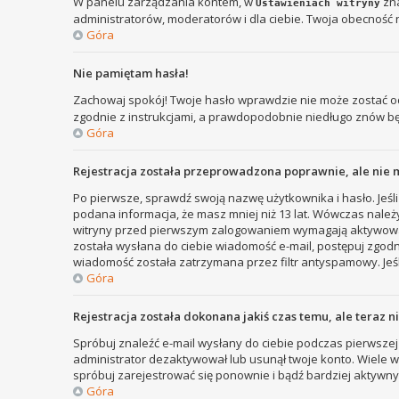
W panelu zarządzania kontem, w
zna
Ustawieniach witryny
administratorów, moderatorów i dla ciebie. Twoja obecność 
Góra
Nie pamiętam hasła!
Zachowaj spokój! Twoje hasło wprawdzie nie może zostać od
zgodnie z instrukcjami, a prawdopodobnie niedługo znów b
Góra
Rejestracja została przeprowadzona poprawnie, ale nie 
Po pierwsze, sprawdź swoją nazwę użytkownika i hasło. Jeśli
podana informacja, że masz mniej niż 13 lat. Wówczas należy
witryny przed pierwszym zalogowaniem wymagają aktywowania r
została wysłana do ciebie wiadomość e-mail, postępuj zgodni
wiadomość została zatrzymana przez filtr antyspamowy. Jeśl
Góra
Rejestracja została dokonana jakiś czas temu, ale teraz 
Spróbuj znaleźć e-mail wysłany do ciebie podczas pierwszej 
administrator dezaktywował lub usunął twoje konto. Wiele wit
spróbuj zarejestrować się ponownie i bądź bardziej aktyw
Góra