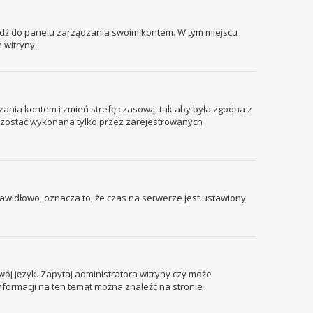
ejdź do panelu zarządzania swoim kontem. W tym miejscu
 witryny.
ządzania kontem i zmień strefę czasową, tak aby była zgodna z
że zostać wykonana tylko przez zarejestrowanych
prawidłowo, oznacza to, że czas na serwerze jest ustawiony
wój język. Zapytaj administratora witryny czy może
informacji na ten temat można znaleźć na stronie