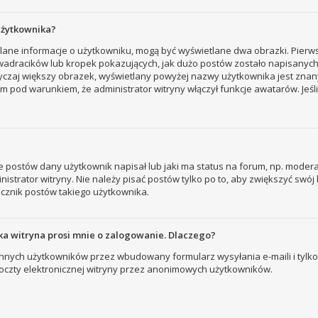
użytkownika?
tlane informacje o użytkowniku, mogą być wyświetlane dwa obrazki. Pierw
adracików lub kropek pokazujących, jak dużo postów zostało napisanych prz
yczaj większy obrazek, wyświetlany powyżej nazwy użytkownika jest znany
 pod warunkiem, że administrator witryny włączył funkcje awatarów. Jeśl
 postów dany użytkownik napisał lub jaki ma status na forum, np. modera
strator witryny. Nie należy pisać postów tylko po to, aby zwiększyć swój l
licznik postów takiego użytkownika.
a witryna prosi mnie o zalogowanie. Dlaczego?
nych użytkowników przez wbudowany formularz wysyłania e-maili i tylko wt
zty elektronicznej witryny przez anonimowych użytkowników.