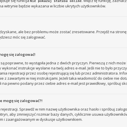
jduje się funkcja
. Włącz tę funkcję, zaznac
Nie pokazuj statusu online
na witrynie będzie wykazana w liczbie ukrytych użytkowników.
zyskane, ale bez problemu może zostać zresetowane. Przejdź na stronę l
ędziesz móc się zalogować.
mogę się zalogować!
 są poprawne, to wystąpiła jedna z dwóch przyczyn. Pierwszą z nich może 
 wykonać instrukcje wysłane na twój adres e-mail. Jeśli nie to było przyc
ejestracji przez osobę rejestrującą się lub przez administratora. Inform
e z zawartymi w niej instrukcjami. Jeżeli taka wiadomość do ciebie nie do
i na pewno podany przez ciebie adres e-mail jest prawidłowy, spróbuj sk
nie mogę się zalogować?!
rejestracji. Sprawdź w nim nazwę użytkownika oraz hasło i spróbuj zalogo
ryn, aby zmniejszyć rozmiar bazy danych, cyklicznie usuwa użytkowników, któ
nym i zaangażowanym w dyskusje użytkownikiem.