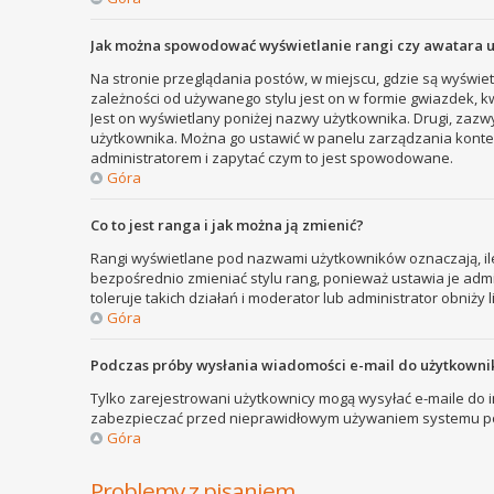
Jak można spowodować wyświetlanie rangi czy awatara 
Na stronie przeglądania postów, w miejscu, gdzie są wyświe
zależności od używanego stylu jest on w formie gwiazdek, kw
Jest on wyświetlany poniżej nazwy użytkownika. Drugi, zazw
użytkownika. Można go ustawić w panelu zarządzania kontem
administratorem i zapytać czym to jest spowodowane.
Góra
Co to jest ranga i jak można ją zmienić?
Rangi wyświetlane pod nazwami użytkowników oznaczają, ile
bezpośrednio zmieniać stylu rang, ponieważ ustawia je admini
toleruje takich działań i moderator lub administrator obniży 
Góra
Podczas próby wysłania wiadomości e-mail do użytkownik
Tylko zarejestrowani użytkownicy mogą wysyłać e-maile do in
zabezpieczać przed nieprawidłowym używaniem systemu poc
Góra
Problemy z pisaniem