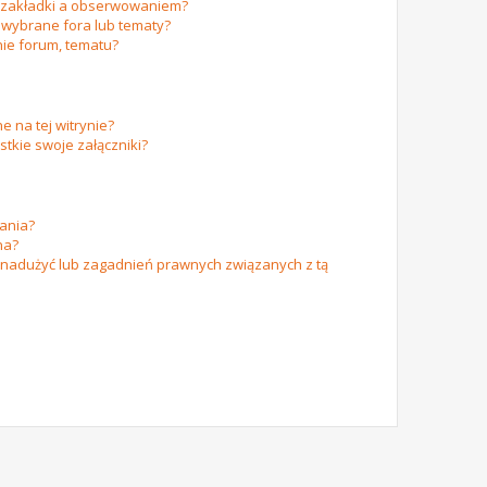
m zakładki a obserwowaniem?
wybrane fora lub tematy?
ie forum, tematu?
e na tej witrynie?
tkie swoje załączniki?
ania?
na?
 nadużyć lub zagadnień prawnych związanych z tą