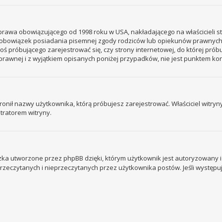
– prawa obowiązującego od 1998 roku w USA, nakładającego na właścicieli s
 – obowiązek posiadania pisemnej zgody rodziców lub opiekunów prawnych
ogoś próbującego zarejestrować się, czy strony internetowej, do której prób
rawnej i z wyjątkiem opisanych poniżej przypadków, nie jest punktem k
ronił nazwy użytkownika, którą próbujesz zarejestrować. Właściciel witryny 
tratorem witryny.
ka utworzone przez phpBB dzięki, którym użytkownik jest autoryzowany i l
 przeczytanych i nieprzeczytanych przez użytkownika postów. Jeśli wystę