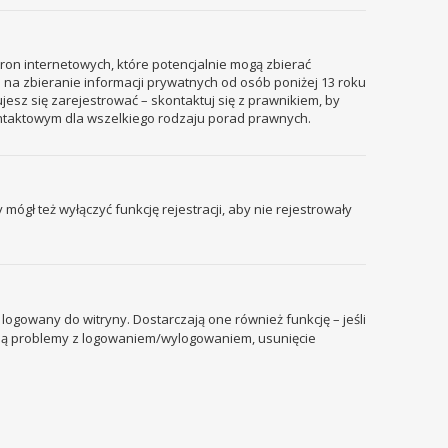
tron internetowych, które potencjalnie mogą zbierać
 na zbieranie informacji prywatnych od osób poniżej 13 roku
ujesz się zarejestrować – skontaktuj się z prawnikiem, by
ontaktowym dla wszelkiego rodzaju porad prawnych.
mógł też wyłączyć funkcję rejestracji, aby nie rejestrowały
ogowany do witryny. Dostarczają one również funkcję – jeśli
pują problemy z logowaniem/wylogowaniem, usunięcie