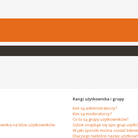
Rangi użytkownika i grupy
Kim są administratorzy?
Kim są moderatorzy?
Co to są grupy użytkowników?
wnika na liście użytkowników
Gdzie znajduje się spis grup użytk
W jaki sposób można zostać lider
Dlaczego niektóre nazwy użytkown