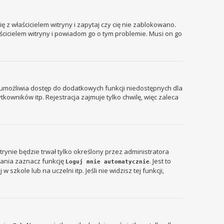
 z właścicielem witryny i zapytaj czy cię nie zablokowano.
aścicielem witryny i powiadom go o tym problemie. Musi on go
ja umożliwia dostęp do dodatkowych funkcji niedostępnych dla
kowników itp. Rejestracja zajmuje tylko chwilę, więc zaleca
itrynie będzie trwał tylko określony przez administratora
ania zaznacz funkcję
. Jest to
Loguj mnie automatycznie
zkole lub na uczelni itp. Jeśli nie widzisz tej funkcji,