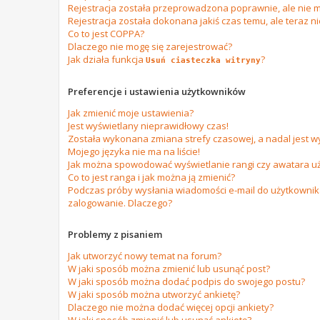
Rejestracja została przeprowadzona poprawnie, ale nie m
Rejestracja została dokonana jakiś czas temu, ale teraz n
Co to jest COPPA?
Dlaczego nie mogę się zarejestrować?
Jak działa funkcja
?
Usuń ciasteczka witryny
Preferencje i ustawienia użytkowników
Jak zmienić moje ustawienia?
Jest wyświetlany nieprawidłowy czas!
Została wykonana zmiana strefy czasowej, a nadal jest w
Mojego języka nie ma na liście!
Jak można spowodować wyświetlanie rangi czy awatara u
Co to jest ranga i jak można ją zmienić?
Podczas próby wysłania wiadomości e-mail do użytkownika
zalogowanie. Dlaczego?
Problemy z pisaniem
Jak utworzyć nowy temat na forum?
W jaki sposób można zmienić lub usunąć post?
W jaki sposób można dodać podpis do swojego postu?
W jaki sposób można utworzyć ankietę?
Dlaczego nie można dodać więcej opcji ankiety?