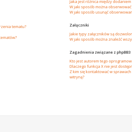
Jaka jest różnica między dodanie
W jaki sposób można obserwować 
W jaki sposób usunąć obserwowan
Załączniki
orzenia tematu?
Jakie typy załączników są dozwolon
 tematów?
W jaki sposób można znaleźć wszys
Zagadnienia związane z phpBB3
Kto jest autorem tego oprogramow
Dlaczego funkcja X nie jest dostęp
Z kim się kontaktować w sprawach
witryną?