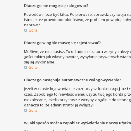
Dlaczego nie mogę się zalogować?
Powodów może być kilka. Po pierwsze, sprawdź czy twoja nazw
Istnieje też prawdopodobieństwo, że problem powoduje błędna
naprawić.
Góra
Dlaczego w ogóle muszę się rejestrować?
Możliwe, że nie musisz. To od administratora witryny zależy
gości, takich jak własny awatar, wysyłanie prywatnych wiadom
się jej wykonanie.
Góra
Dlaczego następuje automatyczne wylogowywanie?
Jeżeli w czasie logowania nie zaznaczysz funkcji
Loguj mnie
czas. Zapobiega to niewłaściwemu użyciu twojego konta p
niezalecane, jeżeli korzystasz z witryny z ogólnie dostępnego
oznacza to, że administrator ją wyłączył.
Góra
W jaki sposób można zapobiec wyświetlaniu nazwy użytk