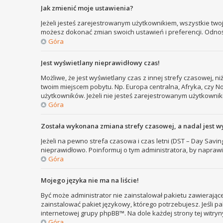
Jak zmienić moje ustawienia?
Jeżeli jesteś zarejestrowanym użytkownikiem, wszystkie two
możesz dokonać zmian swoich ustawień i preferencji. Odno
Góra
Jest wyświetlany nieprawidłowy czas!
Możliwe, że jest wyświetlany czas z innej strefy czasowej, ni
twoim miejscem pobytu. Np. Europa centralna, Afryka, czy N
użytkowników. Jeżeli nie jesteś zarejestrowanym użytkownik
Góra
Została wykonana zmiana strefy czasowej, a nadal jest w
Jeżeli na pewno strefa czasowa i czas letni (DST – Day Savi
nieprawidłowo. Poinformuj o tym administratora, by naprawi
Góra
Mojego języka nie ma na liście!
Być może administrator nie zainstalował pakietu zawierające
zainstalować pakiet językowy, którego potrzebujesz. Jeśli pa
internetowej grupy phpBB™. Na dole każdej strony tej witry
Góra