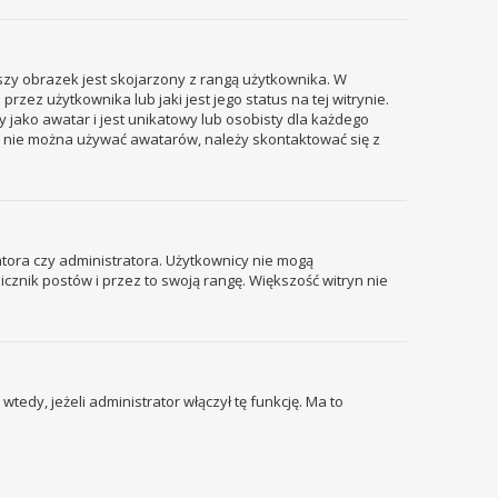
szy obrazek jest skojarzony z rangą użytkownika. W
ez użytkownika lub jaki jest jego status na tej witrynie.
 jako awatar i jest unikatowy lub osobisty dla każdego
i nie można używać awatarów, należy skontaktować się z
tora czy administratora. Użytkownicy nie mogą
icznik postów i przez to swoją rangę. Większość witryn nie
edy, jeżeli administrator włączył tę funkcję. Ma to