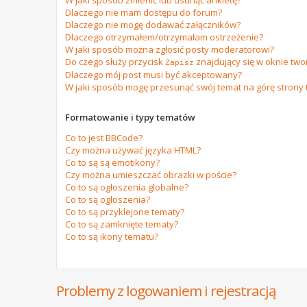
W jaki sposób zmienić lub usunąć ankietę?
Dlaczego nie mam dostępu do forum?
Dlaczego nie mogę dodawać załączników?
Dlaczego otrzymałem/otrzymałam ostrzeżenie?
W jaki sposób można zgłosić posty moderatorowi?
Do czego służy przycisk
znajdujący się w oknie tw
Zapisz
Dlaczego mój post musi być akceptowany?
W jaki sposób mogę przesunąć swój temat na górę strony
Formatowanie i typy tematów
Co to jest BBCode?
Czy można używać języka HTML?
Co to są są emotikony?
Czy można umieszczać obrazki w poście?
Co to są ogłoszenia globalne?
Co to są ogłoszenia?
Co to są przyklejone tematy?
Co to są zamknięte tematy?
Co to są ikony tematu?
Problemy z logowaniem i rejestracją