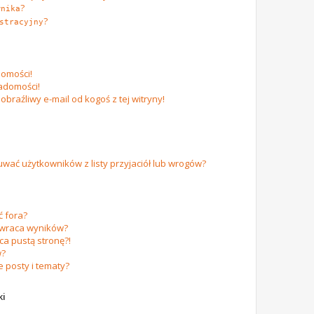
?
wnika
?
stracyjny
omości!
adomości!
raźliwy e-mail od kogoś z tej witryny!
ać użytkowników z listy przyjaciół lub wrogów?
 fora?
zwraca wyników?
a pustą stronę?!
w?
 posty i tematy?
ki