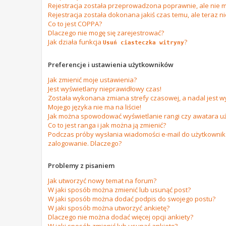
Rejestracja została przeprowadzona poprawnie, ale nie m
Rejestracja została dokonana jakiś czas temu, ale teraz n
Co to jest COPPA?
Dlaczego nie mogę się zarejestrować?
Jak działa funkcja
?
Usuń ciasteczka witryny
Preferencje i ustawienia użytkowników
Jak zmienić moje ustawienia?
Jest wyświetlany nieprawidłowy czas!
Została wykonana zmiana strefy czasowej, a nadal jest w
Mojego języka nie ma na liście!
Jak można spowodować wyświetlanie rangi czy awatara u
Co to jest ranga i jak można ją zmienić?
Podczas próby wysłania wiadomości e-mail do użytkownika
zalogowanie. Dlaczego?
Problemy z pisaniem
Jak utworzyć nowy temat na forum?
W jaki sposób można zmienić lub usunąć post?
W jaki sposób można dodać podpis do swojego postu?
W jaki sposób można utworzyć ankietę?
Dlaczego nie można dodać więcej opcji ankiety?