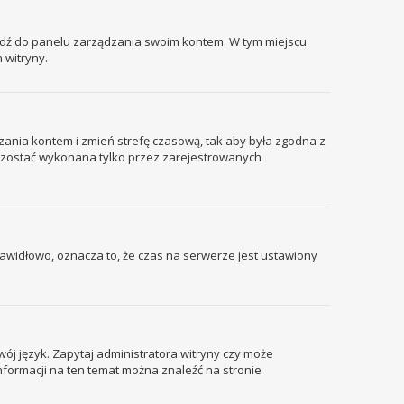
ejdź do panelu zarządzania swoim kontem. W tym miejscu
 witryny.
ządzania kontem i zmień strefę czasową, tak aby była zgodna z
że zostać wykonana tylko przez zarejestrowanych
prawidłowo, oznacza to, że czas na serwerze jest ustawiony
wój język. Zapytaj administratora witryny czy może
informacji na ten temat można znaleźć na stronie