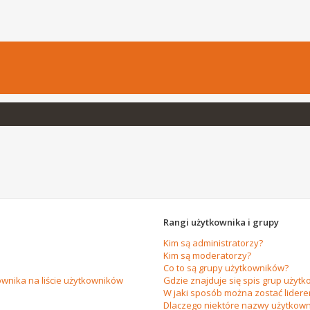
Rangi użytkownika i grupy
Kim są administratorzy?
Kim są moderatorzy?
Co to są grupy użytkowników?
wnika na liście użytkowników
Gdzie znajduje się spis grup użytk
W jaki sposób można zostać lider
Dlaczego niektóre nazwy użytkown