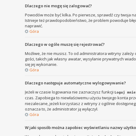
Dlaczego nie mogę się zalogować?
Powodów może być kilka. Po pierwsze, sprawdź czy twoja nazw
Istnieje też prawdopodobieństwo, że problem powoduje błędna
naprawić.
Góra
Dlaczego w ogóle muszę się rejestrować?
Możliwe, że nie musisz. To od administratora witryny zależy
gości, takich jak własny awatar, wysyłanie prywatnych wiadom
się jej wykonanie.
Góra
Dlaczego następuje automatyczne wylogowywanie?
Jeżeli w czasie logowania nie zaznaczysz funkcji
Loguj mnie
czas. Zapobiega to niewłaściwemu użyciu twojego konta p
niezalecane, jeżeli korzystasz z witryny z ogólnie dostępnego
oznacza to, że administrator ją wyłączył.
Góra
W jaki sposób można zapobiec wyświetlaniu nazwy użytk