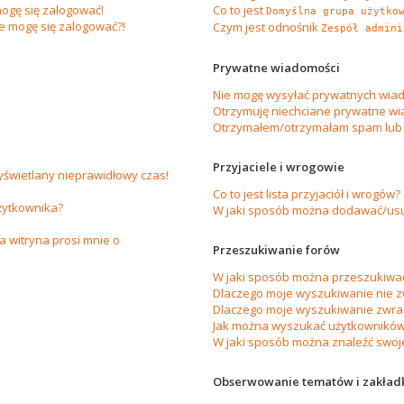
ogę się zalogować!
Co to jest
Domyślna grupa użytko
ie mogę się zalogować?!
Czym jest odnośnik
Zespół admini
Prywatne wiadomości
Nie mogę wysyłać prywatnych wiad
Otrzymuję niechciane prywatne wi
Otrzymałem/otrzymałam spam lub ob
Przyjaciele i wrogowie
yświetlany nieprawidłowy czas!
Co to jest lista przyjaciół i wrogów?
żytkownika?
W jaki sposób można dodawać/usuw
 witryna prosi mnie o
Przeszukiwanie forów
W jaki sposób można przeszukiwać
Dlaczego moje wyszukiwanie nie 
Dlaczego moje wyszukiwanie zwrac
Jak można wyszukać użytkownikó
W jaki sposób można znaleźć swoje
Obserwowanie tematów i zakład