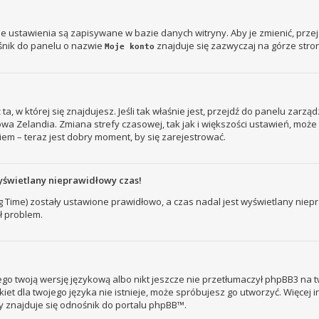
je ustawienia są zapisywane w bazie danych witryny. Aby je zmienić, prz
śnik do panelu o nazwie
znajduje się zazwyczaj na górze stron
Moje konto
ż ta, w której się znajdujesz. Jeśli tak właśnie jest, przejdź do panelu zar
owa Zelandia. Zmiana strefy czasowej, tak jak i większości ustawień, mo
iem – teraz jest dobry moment, by się zarejestrować.
yświetlany nieprawidłowy czas!
ng Time) zostały ustawione prawidłowo, a czas nadal jest wyświetlany nie
ł problem.
go twoją wersję językową albo nikt jeszcze nie przetłumaczył phpBB3 na t
kiet dla twojego języka nie istnieje, może spróbujesz go utworzyć. Więcej 
ny znajduje się odnośnik do portalu phpBB™.