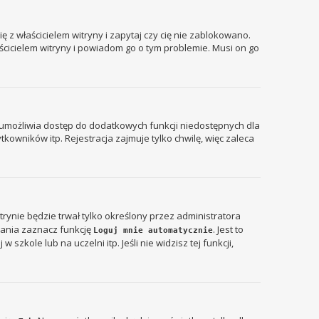
 z właścicielem witryny i zapytaj czy cię nie zablokowano.
aścicielem witryny i powiadom go o tym problemie. Musi on go
ja umożliwia dostęp do dodatkowych funkcji niedostępnych dla
kowników itp. Rejestracja zajmuje tylko chwilę, więc zaleca
itrynie będzie trwał tylko określony przez administratora
ania zaznacz funkcję
. Jest to
Loguj mnie automatycznie
zkole lub na uczelni itp. Jeśli nie widzisz tej funkcji,