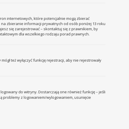
tron internetowych, które potencjalnie mogą zbierać
 na zbieranie informacji prywatnych od osób poniżej 13 roku
ujesz się zarejestrować – skontaktuj się z prawnikiem, by
ontaktowym dla wszelkiego rodzaju porad prawnych.
mógł też wyłączyć funkcję rejestracji, aby nie rejestrowały
ogowany do witryny. Dostarczają one również funkcję – jeśli
pują problemy z logowaniem/wylogowaniem, usunięcie