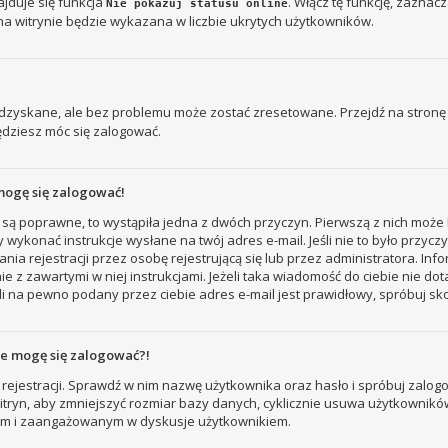
jduje się funkcja
. Włącz tę funkcję, zaznac
Nie pokazuj statusu online
na witrynie będzie wykazana w liczbie ukrytych użytkowników.
zyskane, ale bez problemu może zostać zresetowane. Przejdź na stronę l
ędziesz móc się zalogować.
mogę się zalogować!
 są poprawne, to wystąpiła jedna z dwóch przyczyn. Pierwszą z nich może 
 wykonać instrukcje wysłane na twój adres e-mail. Jeśli nie to było przyc
ejestracji przez osobę rejestrującą się lub przez administratora. Inform
e z zawartymi w niej instrukcjami. Jeżeli taka wiadomość do ciebie nie do
i na pewno podany przez ciebie adres e-mail jest prawidłowy, spróbuj sk
nie mogę się zalogować?!
rejestracji. Sprawdź w nim nazwę użytkownika oraz hasło i spróbuj zalogo
ryn, aby zmniejszyć rozmiar bazy danych, cyklicznie usuwa użytkowników, któ
nym i zaangażowanym w dyskusje użytkownikiem.