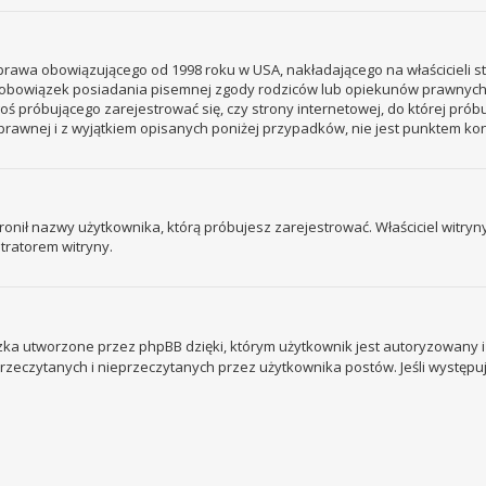
– prawa obowiązującego od 1998 roku w USA, nakładającego na właścicieli s
 – obowiązek posiadania pisemnej zgody rodziców lub opiekunów prawnych
ogoś próbującego zarejestrować się, czy strony internetowej, do której prób
rawnej i z wyjątkiem opisanych poniżej przypadków, nie jest punktem k
ronił nazwy użytkownika, którą próbujesz zarejestrować. Właściciel witryny 
tratorem witryny.
ka utworzone przez phpBB dzięki, którym użytkownik jest autoryzowany i l
 przeczytanych i nieprzeczytanych przez użytkownika postów. Jeśli wystę