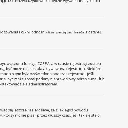
zając
. Nazwa użytkownika będzie wyświetlana tylko dla
Tak
ogowania i kliknij odnośnik
. Postępuj
Nie pamiętam hasła
być włączona funkcja COPPA, a w czasie rejestracji została
zyną, być może nie została aktywowana rejestracja. Niektóre
acja o tym była wyświetlona podczas rejestracji. Jeśli
tarła, być może został podany nieprawidłowy adres e-mail lub
ontaktować się z administratorem.
wać się jeszcze raz. Możliwe, że z jakiegoś powodu
rzy nic nie pisali przez dłuższy czas. Jeśli tak się stało,