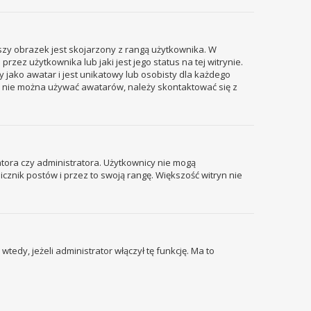
szy obrazek jest skojarzony z rangą użytkownika. W
ez użytkownika lub jaki jest jego status na tej witrynie.
 jako awatar i jest unikatowy lub osobisty dla każdego
i nie można używać awatarów, należy skontaktować się z
tora czy administratora. Użytkownicy nie mogą
icznik postów i przez to swoją rangę. Większość witryn nie
edy, jeżeli administrator włączył tę funkcję. Ma to