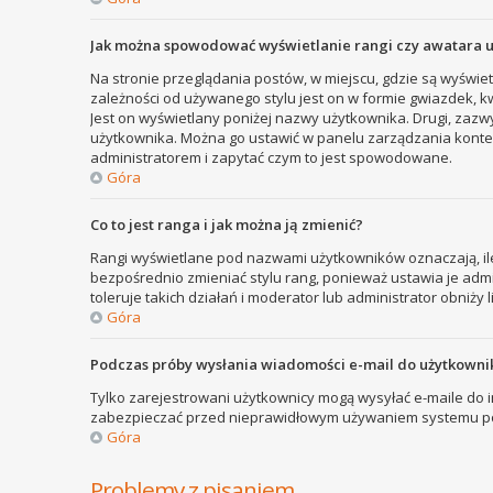
Jak można spowodować wyświetlanie rangi czy awatara 
Na stronie przeglądania postów, w miejscu, gdzie są wyświe
zależności od używanego stylu jest on w formie gwiazdek, kw
Jest on wyświetlany poniżej nazwy użytkownika. Drugi, zazw
użytkownika. Można go ustawić w panelu zarządzania kontem
administratorem i zapytać czym to jest spowodowane.
Góra
Co to jest ranga i jak można ją zmienić?
Rangi wyświetlane pod nazwami użytkowników oznaczają, ile
bezpośrednio zmieniać stylu rang, ponieważ ustawia je admini
toleruje takich działań i moderator lub administrator obniży 
Góra
Podczas próby wysłania wiadomości e-mail do użytkownik
Tylko zarejestrowani użytkownicy mogą wysyłać e-maile do in
zabezpieczać przed nieprawidłowym używaniem systemu poc
Góra
Problemy z pisaniem