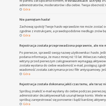
W panelu zarządzania kontem, w
zna
Ustawieniach witryny
administratorów, moderatorów i dla ciebie. Twoja obecność 
Góra
Nie pamiętam hasła!
Zachowaj spokój! Twoje hasło wprawdzie nie może zostać od
zgodnie z instrukcjami, a prawdopodobnie niedługo znów b
Góra
Rejestracja została przeprowadzona poprawnie, ale nie 
Po pierwsze, sprawdź swoją nazwę użytkownika i hasło. Jeśli
podana informacja, że masz mniej niż 13 lat. Wówczas należy
witryny przed pierwszym zalogowaniem wymagają aktywowania r
została wysłana do ciebie wiadomość e-mail, postępuj zgodni
wiadomość została zatrzymana przez filtr antyspamowy. Jeśl
Góra
Rejestracja została dokonana jakiś czas temu, ale teraz 
Spróbuj znaleźć e-mail wysłany do ciebie podczas pierwszej 
administrator dezaktywował lub usunął twoje konto. Wiele wit
spróbuj zarejestrować się ponownie i bądź bardziej aktyw
Góra