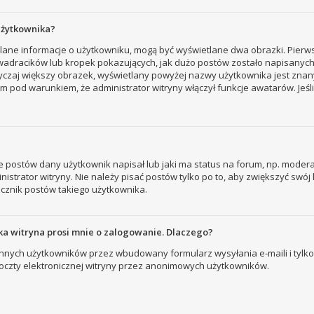
użytkownika?
tlane informacje o użytkowniku, mogą być wyświetlane dwa obrazki. Pierw
adracików lub kropek pokazujących, jak dużo postów zostało napisanych prz
yczaj większy obrazek, wyświetlany powyżej nazwy użytkownika jest znany
 pod warunkiem, że administrator witryny włączył funkcje awatarów. Jeśl
 postów dany użytkownik napisał lub jaki ma status na forum, np. modera
strator witryny. Nie należy pisać postów tylko po to, aby zwiększyć swój l
licznik postów takiego użytkownika.
a witryna prosi mnie o zalogowanie. Dlaczego?
nych użytkowników przez wbudowany formularz wysyłania e-maili i tylko wt
zty elektronicznej witryny przez anonimowych użytkowników.