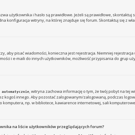
a użytkownika i hasło są prawidłowe. Jeżeli są prawidłowe, skontaktuj się
 konfiguracja witryny, na której znajduje się forum. Skontaktuj się z wł
 czy, aby pisać wiadomości, konieczna jest rejestracja. Niemniej rejestrac
ości i e-maili do innych użytkowników, możliwość przypisania do grup użyt
, witryna zachowa informację o tym, że twój pobyt na tej w
 automatycznie
rzez kogoś innego. Aby pozostać zalogowanym/zalogowaną, podczas logow
 komputera, np. w bibliotece, kawiarence internetowej, sali komputerowej w s
ownika na liście użytkowników przeglądających forum?