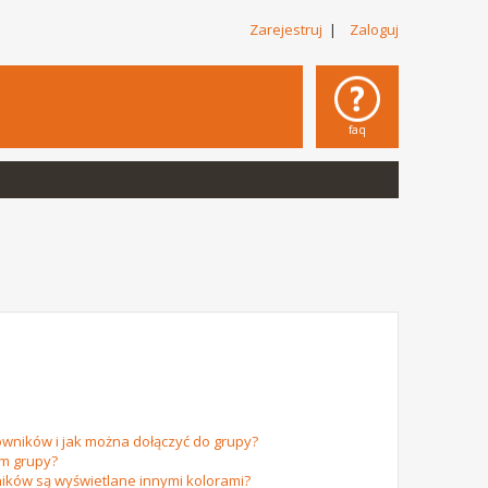
Zarejestruj
|
Zaloguj
faq
owników i jak można dołączyć do grupy?
em grupy?
ików są wyświetlane innymi kolorami?