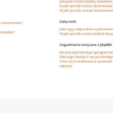
Jaka jest różnica między dodanie
W jaki sposób można obserwować 
W jaki sposób usunąć obserwowan
Załączniki
orzenia tematu?
Jakie typy załączników są dozwolon
 tematów?
W jaki sposób można znaleźć wszys
Zagadnienia związane z phpBB3
Kto jest autorem tego oprogramow
Dlaczego funkcja X nie jest dostęp
Z kim się kontaktować w sprawach
witryną?