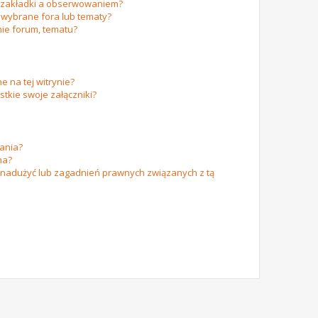
m zakładki a obserwowaniem?
wybrane fora lub tematy?
ie forum, tematu?
e na tej witrynie?
tkie swoje załączniki?
ania?
na?
 nadużyć lub zagadnień prawnych związanych z tą