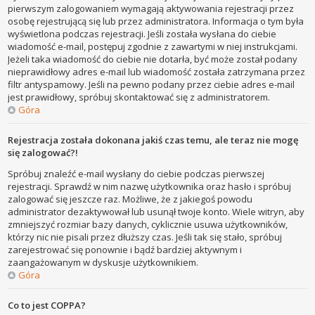
pierwszym zalogowaniem wymagają aktywowania rejestracji przez
osobę rejestrującą się lub przez administratora. Informacja o tym była
wyświetlona podczas rejestracji. Jeśli została wysłana do ciebie
wiadomość e-mail, postępuj zgodnie z zawartymi w niej instrukcjami.
Jeżeli taka wiadomość do ciebie nie dotarła, być może został podany
nieprawidłowy adres e-mail lub wiadomość została zatrzymana przez
filtr antyspamowy. Jeśli na pewno podany przez ciebie adres e-mail
jest prawidłowy, spróbuj skontaktować się z administratorem.
Góra
Rejestracja została dokonana jakiś czas temu, ale teraz nie mogę
się zalogować?!
Spróbuj znaleźć e-mail wysłany do ciebie podczas pierwszej
rejestracji. Sprawdź w nim nazwę użytkownika oraz hasło i spróbuj
zalogować się jeszcze raz. Możliwe, że z jakiegoś powodu
administrator dezaktywował lub usunął twoje konto. Wiele witryn, aby
zmniejszyć rozmiar bazy danych, cyklicznie usuwa użytkowników,
którzy nic nie pisali przez dłuższy czas. Jeśli tak się stało, spróbuj
zarejestrować się ponownie i bądź bardziej aktywnym i
zaangażowanym w dyskusje użytkownikiem.
Góra
Co to jest COPPA?