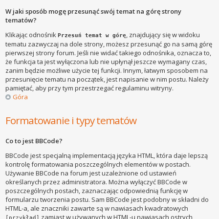
W jaki sposób mogę przesunąć swój temat na górę strony
tematów?
Klikając odnośnik
, znajdujący się w widoku
Przesuń temat w górę
tematu zazwyczaj na dole strony, możesz przesunąć go na samą górę
pierwszej strony forum. Jeśli nie widać takiego odnośnika, oznacza to,
że funkcja ta jest wyłączona lub nie upłynął jeszcze wymagany czas,
zanim będzie możliwe użycie tej funkcji. Innym, łatwym sposobem na
przesunięcie tematu na początek, jest napisanie w nim postu. Należy
pamiętać, aby przy tym przestrzegać regulaminu witryny.
Góra
Formatowanie i typy tematów
Co to jest BBCode?
BBCode jest specjalną implementacją języka HTML, która daje lepszą
kontrolę formatowania poszczególnych elementów w postach.
Używanie BBCode na forum jest uzależnione od ustawień
określanych przez administratora. Można wyłączyć BBCode w
poszczególnych postach, zaznaczając odpowiednią funkcję w
formularzu tworzenia postu. Sam BBCode jest podobny w składni do
HTML-a, ale znaczniki zawarte są w nawiasach kwadratowych
zamiast w używanych w HTML-u nawiasach ostrych
[przykład]