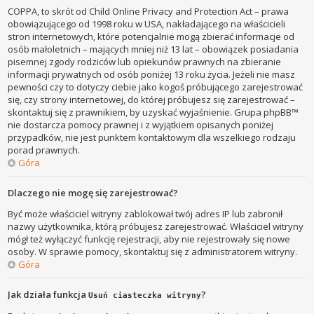
COPPA, to skrót od Child Online Privacy and Protection Act – prawa
obowiązującego od 1998 roku w USA, nakładającego na właścicieli
stron internetowych, które potencjalnie mogą zbierać informacje od
osób małoletnich – mających mniej niż 13 lat – obowiązek posiadania
pisemnej zgody rodziców lub opiekunów prawnych na zbieranie
informacji prywatnych od osób poniżej 13 roku życia. Jeżeli nie masz
pewności czy to dotyczy ciebie jako kogoś próbującego zarejestrować
się, czy strony internetowej, do której próbujesz się zarejestrować –
skontaktuj się z prawnikiem, by uzyskać wyjaśnienie. Grupa phpBB™
nie dostarcza pomocy prawnej i z wyjątkiem opisanych poniżej
przypadków, nie jest punktem kontaktowym dla wszelkiego rodzaju
porad prawnych.
Góra
Dlaczego nie mogę się zarejestrować?
Być może właściciel witryny zablokował twój adres IP lub zabronił
nazwy użytkownika, którą próbujesz zarejestrować. Właściciel witryny
mógł też wyłączyć funkcję rejestracji, aby nie rejestrowały się nowe
osoby. W sprawie pomocy, skontaktuj się z administratorem witryny.
Góra
Jak działa funkcja
?
Usuń ciasteczka witryny