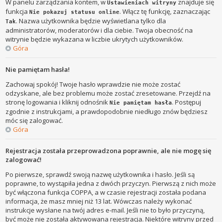
W panelu zarządzania kontem, w
znajduje się
Ustawieniach witryny
funkcja
. Włącz tę funkcję, zaznaczając
Nie pokazuj statusu online
. Nazwa użytkownika będzie wyświetlana tylko dla
Tak
administratorów, moderatorów i dla ciebie. Twoja obecność na
witrynie będzie wykazana w liczbie ukrytych użytkowników.
Góra
Nie pamiętam hasła!
Zachowaj spokój! Twoje hasło wprawdzie nie może zostać
odzyskane, ale bez problemu może zostać zresetowane. Przejdź na
stronę logowania i kliknij odnośnik
. Postępuj
Nie pamiętam hasła
zgodnie z instrukcjami, a prawdopodobnie niedługo znów będziesz
móc się zalogować.
Góra
Rejestracja została przeprowadzona poprawnie, ale nie mogę się
zalogować!
Po pierwsze, sprawdź swoją nazwę użytkownika i hasło. Jeśli są
poprawne, to wystąpiła jedna z dwóch przyczyn. Pierwszą z nich może
być włączona funkcja COPPA, a w czasie rejestracji została podana
informacja, że masz mniej niż 13 lat. Wówczas należy wykonać
instrukcje wysłane na twój adres e-mail. Jeśli nie to było przyczyną,
być może nie została aktywowana rejestracja. Niektóre witryny przed