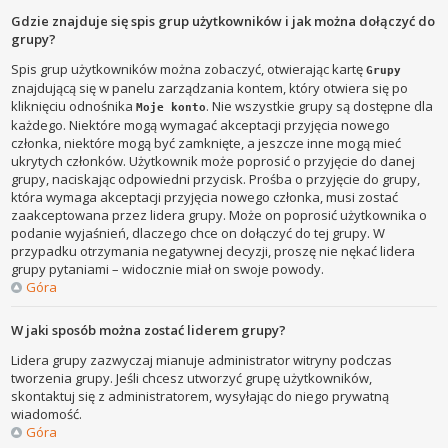
Gdzie znajduje się spis grup użytkowników i jak można dołączyć do
grupy?
Spis grup użytkowników można zobaczyć, otwierając kartę
Grupy
znajdującą się w panelu zarządzania kontem, który otwiera się po
kliknięciu odnośnika
. Nie wszystkie grupy są dostępne dla
Moje konto
każdego. Niektóre mogą wymagać akceptacji przyjęcia nowego
członka, niektóre mogą być zamknięte, a jeszcze inne mogą mieć
ukrytych członków. Użytkownik może poprosić o przyjęcie do danej
grupy, naciskając odpowiedni przycisk. Prośba o przyjęcie do grupy,
która wymaga akceptacji przyjęcia nowego członka, musi zostać
zaakceptowana przez lidera grupy. Może on poprosić użytkownika o
podanie wyjaśnień, dlaczego chce on dołączyć do tej grupy. W
przypadku otrzymania negatywnej decyzji, proszę nie nękać lidera
grupy pytaniami – widocznie miał on swoje powody.
Góra
W jaki sposób można zostać liderem grupy?
Lidera grupy zazwyczaj mianuje administrator witryny podczas
tworzenia grupy. Jeśli chcesz utworzyć grupę użytkowników,
skontaktuj się z administratorem, wysyłając do niego prywatną
wiadomość.
Góra