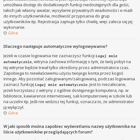
umożliwia dostęp do dodatkowych funkcji niedostępnych dla gości,
takich jak własny awatar, wysyłanie prywatnych wiadomości i e-maili
do innych użytkowników, możliwość przypisania do grup
użytkowników itp. Rejestracja zajmuje tylko chwilę, więc zaleca się jej
wykonanie.
Góra
Dlaczego następuje automatyczne wylogowywanie?
Jeżeli w czasie logowania nie zaznaczysz funkcji
Loguj mnie
, witryna zachowa informację o tym, że twój pobyt na
automatycznie
tej witrynie będzie trwał tylko określony przez administratora czas.
Zapobiega to niewłaściwemu użyciu twojego konta przez kogoś
innego. Aby pozostać zalogowanym/zalogowaną, podczas logowania
zaznacz funkcję
. Jest to niezalecane,
Loguj mnie automatycznie
jeżeli korzystasz z witryny z ogólnie dostępnego komputera, np. w
bibliotece, kawiarence internetowej, sali komputerowej w szkole lub
na uczelni itp. Jeśli nie widzisz tej funkcji, oznacza to, że administrator
ją wyłączył.
Góra
W jaki sposób można zapobiec wyświetlaniu nazwy użytkownika na
liście użytkowników przeglądających forum?