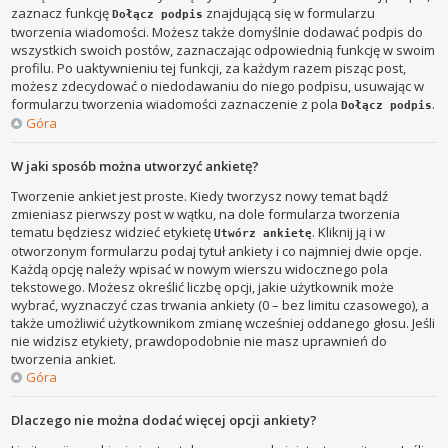
zaznacz funkcję
znajdującą się w formularzu
Dołącz podpis
tworzenia wiadomości. Możesz także domyślnie dodawać podpis do
wszystkich swoich postów, zaznaczając odpowiednią funkcję w swoim
profilu. Po uaktywnieniu tej funkcji, za każdym razem pisząc post,
możesz zdecydować o niedodawaniu do niego podpisu, usuwając w
formularzu tworzenia wiadomości zaznaczenie z pola
.
Dołącz podpis
Góra
W jaki sposób można utworzyć ankietę?
Tworzenie ankiet jest proste. Kiedy tworzysz nowy temat bądź
zmieniasz pierwszy post w wątku, na dole formularza tworzenia
tematu będziesz widzieć etykietę
. Kliknij ją i w
Utwórz ankietę
otworzonym formularzu podaj tytuł ankiety i co najmniej dwie opcje.
Każdą opcję należy wpisać w nowym wierszu widocznego pola
tekstowego. Możesz określić liczbę opcji, jakie użytkownik może
wybrać, wyznaczyć czas trwania ankiety (0 – bez limitu czasowego), a
także umożliwić użytkownikom zmianę wcześniej oddanego głosu. Jeśli
nie widzisz etykiety, prawdopodobnie nie masz uprawnień do
tworzenia ankiet.
Góra
Dlaczego nie można dodać więcej opcji ankiety?