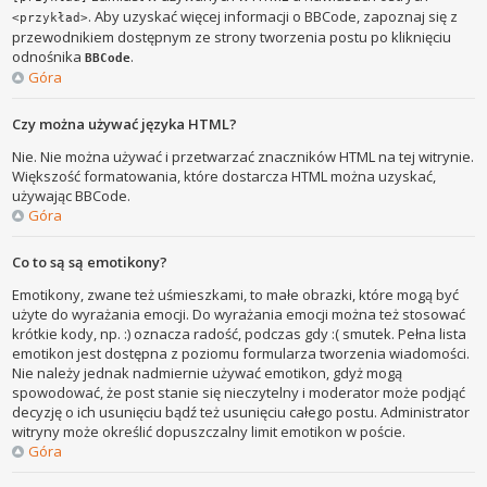
. Aby uzyskać więcej informacji o BBCode, zapoznaj się z
<przykład>
przewodnikiem dostępnym ze strony tworzenia postu po kliknięciu
odnośnika
.
BBCode
Góra
Czy można używać języka HTML?
Nie. Nie można używać i przetwarzać znaczników HTML na tej witrynie.
Większość formatowania, które dostarcza HTML można uzyskać,
używając BBCode.
Góra
Co to są są emotikony?
Emotikony, zwane też uśmieszkami, to małe obrazki, które mogą być
użyte do wyrażania emocji. Do wyrażania emocji można też stosować
krótkie kody, np. :) oznacza radość, podczas gdy :( smutek. Pełna lista
emotikon jest dostępna z poziomu formularza tworzenia wiadomości.
Nie należy jednak nadmiernie używać emotikon, gdyż mogą
spowodować, że post stanie się nieczytelny i moderator może podjąć
decyzję o ich usunięciu bądź też usunięciu całego postu. Administrator
witryny może określić dopuszczalny limit emotikon w poście.
Góra