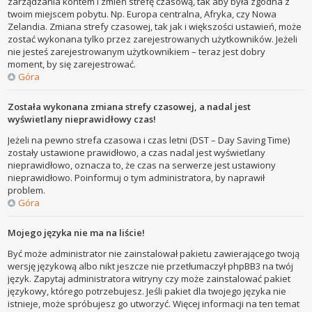
zarządzania kontem i zmień strefę czasową, tak aby była zgodna z
twoim miejscem pobytu. Np. Europa centralna, Afryka, czy Nowa
Zelandia. Zmiana strefy czasowej, tak jak i większości ustawień, może
zostać wykonana tylko przez zarejestrowanych użytkowników. Jeżeli
nie jesteś zarejestrowanym użytkownikiem – teraz jest dobry
moment, by się zarejestrować.
Góra
Została wykonana zmiana strefy czasowej, a nadal jest
wyświetlany nieprawidłowy czas!
Jeżeli na pewno strefa czasowa i czas letni (DST – Day Saving Time)
zostały ustawione prawidłowo, a czas nadal jest wyświetlany
nieprawidłowo, oznacza to, że czas na serwerze jest ustawiony
nieprawidłowo. Poinformuj o tym administratora, by naprawił
problem.
Góra
Mojego języka nie ma na liście!
Być może administrator nie zainstalował pakietu zawierającego twoją
wersję językową albo nikt jeszcze nie przetłumaczył phpBB3 na twój
język. Zapytaj administratora witryny czy może zainstalować pakiet
językowy, którego potrzebujesz. Jeśli pakiet dla twojego języka nie
istnieje, może spróbujesz go utworzyć. Więcej informacji na ten temat