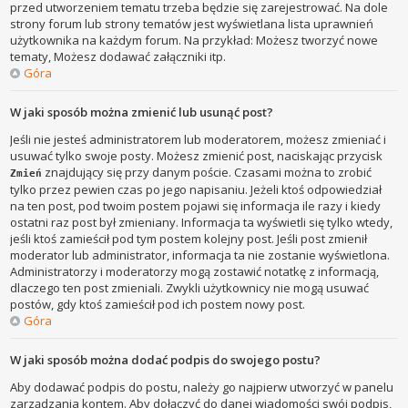
przed utworzeniem tematu trzeba będzie się zarejestrować. Na dole
strony forum lub strony tematów jest wyświetlana lista uprawnień
użytkownika na każdym forum. Na przykład: Możesz tworzyć nowe
tematy, Możesz dodawać załączniki itp.
Góra
W jaki sposób można zmienić lub usunąć post?
Jeśli nie jesteś administratorem lub moderatorem, możesz zmieniać i
usuwać tylko swoje posty. Możesz zmienić post, naciskając przycisk
znajdujący się przy danym poście. Czasami można to zrobić
Zmień
tylko przez pewien czas po jego napisaniu. Jeżeli ktoś odpowiedział
na ten post, pod twoim postem pojawi się informacja ile razy i kiedy
ostatni raz post był zmieniany. Informacja ta wyświetli się tylko wtedy,
jeśli ktoś zamieścił pod tym postem kolejny post. Jeśli post zmienił
moderator lub administrator, informacja ta nie zostanie wyświetlona.
Administratorzy i moderatorzy mogą zostawić notatkę z informacją,
dlaczego ten post zmieniali. Zwykli użytkownicy nie mogą usuwać
postów, gdy ktoś zamieścił pod ich postem nowy post.
Góra
W jaki sposób można dodać podpis do swojego postu?
Aby dodawać podpis do postu, należy go najpierw utworzyć w panelu
zarządzania kontem. Aby dołączyć do danej wiadomości swój podpis,