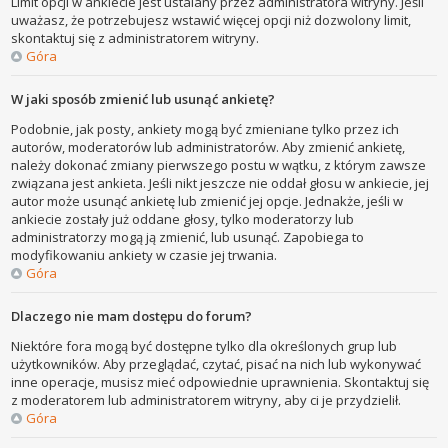
Limit opcji w ankiecie jest ustalany przez administratora witryny. Jeśli
uważasz, że potrzebujesz wstawić więcej opcji niż dozwolony limit,
skontaktuj się z administratorem witryny.
Góra
W jaki sposób zmienić lub usunąć ankietę?
Podobnie, jak posty, ankiety mogą być zmieniane tylko przez ich
autorów, moderatorów lub administratorów. Aby zmienić ankietę,
należy dokonać zmiany pierwszego postu w wątku, z którym zawsze
związana jest ankieta. Jeśli nikt jeszcze nie oddał głosu w ankiecie, jej
autor może usunąć ankietę lub zmienić jej opcje. Jednakże, jeśli w
ankiecie zostały już oddane głosy, tylko moderatorzy lub
administratorzy mogą ją zmienić, lub usunąć. Zapobiega to
modyfikowaniu ankiety w czasie jej trwania.
Góra
Dlaczego nie mam dostępu do forum?
Niektóre fora mogą być dostępne tylko dla określonych grup lub
użytkowników. Aby przeglądać, czytać, pisać na nich lub wykonywać
inne operacje, musisz mieć odpowiednie uprawnienia. Skontaktuj się
z moderatorem lub administratorem witryny, aby ci je przydzielił.
Góra