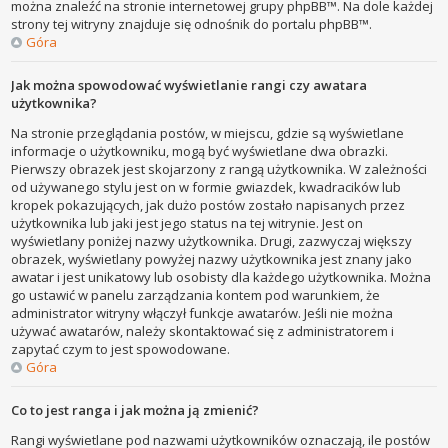
można znaleźć na stronie internetowej grupy phpBB™. Na dole każdej
strony tej witryny znajduje się odnośnik do portalu phpBB™.
Góra
Jak można spowodować wyświetlanie rangi czy awatara
użytkownika?
Na stronie przeglądania postów, w miejscu, gdzie są wyświetlane
informacje o użytkowniku, mogą być wyświetlane dwa obrazki.
Pierwszy obrazek jest skojarzony z rangą użytkownika. W zależności
od używanego stylu jest on w formie gwiazdek, kwadracików lub
kropek pokazujących, jak dużo postów zostało napisanych przez
użytkownika lub jaki jest jego status na tej witrynie. Jest on
wyświetlany poniżej nazwy użytkownika. Drugi, zazwyczaj większy
obrazek, wyświetlany powyżej nazwy użytkownika jest znany jako
awatar i jest unikatowy lub osobisty dla każdego użytkownika. Można
go ustawić w panelu zarządzania kontem pod warunkiem, że
administrator witryny włączył funkcje awatarów. Jeśli nie można
używać awatarów, należy skontaktować się z administratorem i
zapytać czym to jest spowodowane.
Góra
Co to jest ranga i jak można ją zmienić?
Rangi wyświetlane pod nazwami użytkowników oznaczają, ile postów