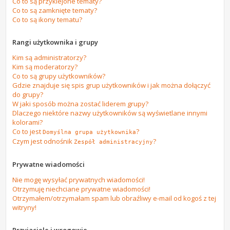
Co to są przyklejone tematy?
Co to są zamknięte tematy?
Co to są ikony tematu?
Rangi użytkownika i grupy
Kim są administratorzy?
Kim są moderatorzy?
Co to są grupy użytkowników?
Gdzie znajduje się spis grup użytkowników i jak można dołączyć
do grupy?
W jaki sposób można zostać liderem grupy?
Dlaczego niektóre nazwy użytkowników są wyświetlane innymi
kolorami?
Co to jest
?
Domyślna grupa użytkownika
Czym jest odnośnik
?
Zespół administracyjny
Prywatne wiadomości
Nie mogę wysyłać prywatnych wiadomości!
Otrzymuję niechciane prywatne wiadomości!
Otrzymałem/otrzymałam spam lub obraźliwy e-mail od kogoś z tej
witryny!