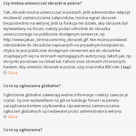
Czy można umieszczać obrazki w poście?
Tak, obrazki można umieszczać w postach. Jeśli administrator włączył
możliwość zamieszczania załączników, można wgrać obrazek
bezpośrednio na witrynę. Jeśli ta funkcja nie działa, aby obrazek był
wyświetlany na forum, należy podać odnośnik do obrazka
umieszczonego na publicznie dostępnym serwerze, np.
http://www.jakas_strona.com/moj_obrazek.gif. Nie można podawać
odnośników do obrazków zapisanych na prywatnym komputerze,
chyba że jest publicznie dostępnym serwerem ani do obrazków
znajdujących się na stronach wymagających autoryzacji, takich jak, np.
skrzynki pocztowe na Gmail lub Yahoo! oraz stronach chronionych
hasłem. Aby umieścić obrazek w poście, użyj znacznika BBCode
.
[img]
Góra
Co to są ogłoszenia globalne?
Ogłoszenia globalne zawierają ważne informacje i należy zawsze je
czytać. Są one wyświetlane na górze każdego forum i w panelu
zarządzania kontem użytkownika. Uprawnienia zamieszczania
ogłoszeń globalnych są nadawane przez administratora witryny.
Góra
Co to są ogłoszenia?