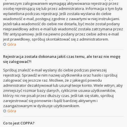
pierwszym zalogowaniem wymagają aktywowania rejestracji przez
osobę rejestrującą się lub przez administratora. Informacja o tym była
wyświetlona podczas rejestracji. Jeśli została wysłana do ciebie
wiadomość e-mail, postępuj zgodnie z zawartymi w niej instrukcjami.
Jeżeli taka wiadomość do ciebie nie dotarła, być może został podany
nieprawidłowy adres e-mail lub wiadomość została zatrzymana przez
filtr antyspamowy. Jeśli na pewno podany przez ciebie adres e-mail
jest prawidłowy, spróbuj skontaktować się z administratorem.
Góra
Rejestracja została dokonana jakiś czas temu, ale teraz nie mogę
się zalogować?!
Spróbuj znaleźć e-mail wysłany do ciebie podczas pierwszej
rejestracji. Sprawdź w nim nazwę użytkownika oraz hasło i spróbuj
zalogować się jeszcze raz. Możliwe, że z jakiegoś powodu
administrator dezaktywował lub usunął twoje konto. Wiele witryn, aby
zmniejszyć rozmiar bazy danych, cyklicznie usuwa użytkowników,
którzy nic nie pisali przez dłuższy czas. Jeśli tak się stało, spróbuj
zarejestrować się ponownie i bądź bardziej aktywnym i
zaangażowanym w dyskusje użytkownikiem.
Góra
Co to jest COPPA?