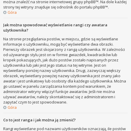
można znaleźć na stronie internetowej grupy phpBB™. Na dole każdej
strony tej witryny znajduje się odnośnik do portalu phpBB™.
Góra
Jak można spowodować wyświetlanie rangi czy awatara
użytkownika?
Na stronie przeglądania postów, w miejscu, gdzie są wyświetlane
informacje o użytkowniku, mogą być wyświetlane dwa obrazki.
Pierwszy obrazek jest skojarzony z rangą użytkownika. W zależności
od używanego stylu jest on w formie gwiazdek, kwadracików lub
kropek pokazujących, jak dużo postów zostało napisanych przez
użytkownika lub jaki jest jego status na tej witrynie. Jest on
wyświetlany poniżej nazwy użytkownika. Drugi, zazwyczaj większy
obrazek, wyświetlany powyżej nazwy użytkownika jest znany jako
awatar i jest unikatowy lub osobisty dla każdego użytkownika. Można
go ustawić w panelu zarządzania kontem pod warunkiem, że
administrator witryny włączył funkcje awatarów. Jeśli nie można
używać awatarów, należy skontaktować się z administratorem i
zapytać czym to jest spowodowane.
Góra
Co to jest ranga i jak można ją zmienić?
Rangi wyświetlane pod nazwami użytkowników oznaczają, ile postów