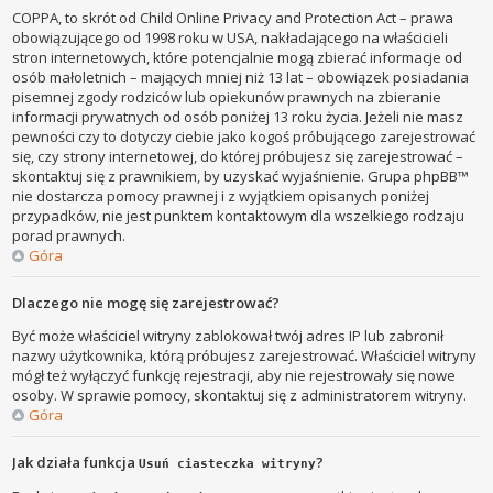
COPPA, to skrót od Child Online Privacy and Protection Act – prawa
obowiązującego od 1998 roku w USA, nakładającego na właścicieli
stron internetowych, które potencjalnie mogą zbierać informacje od
osób małoletnich – mających mniej niż 13 lat – obowiązek posiadania
pisemnej zgody rodziców lub opiekunów prawnych na zbieranie
informacji prywatnych od osób poniżej 13 roku życia. Jeżeli nie masz
pewności czy to dotyczy ciebie jako kogoś próbującego zarejestrować
się, czy strony internetowej, do której próbujesz się zarejestrować –
skontaktuj się z prawnikiem, by uzyskać wyjaśnienie. Grupa phpBB™
nie dostarcza pomocy prawnej i z wyjątkiem opisanych poniżej
przypadków, nie jest punktem kontaktowym dla wszelkiego rodzaju
porad prawnych.
Góra
Dlaczego nie mogę się zarejestrować?
Być może właściciel witryny zablokował twój adres IP lub zabronił
nazwy użytkownika, którą próbujesz zarejestrować. Właściciel witryny
mógł też wyłączyć funkcję rejestracji, aby nie rejestrowały się nowe
osoby. W sprawie pomocy, skontaktuj się z administratorem witryny.
Góra
Jak działa funkcja
?
Usuń ciasteczka witryny