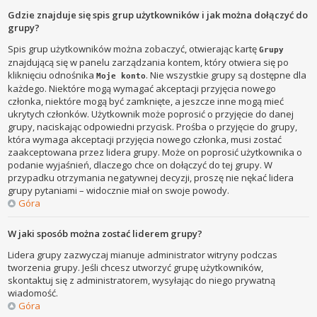
Gdzie znajduje się spis grup użytkowników i jak można dołączyć do
grupy?
Spis grup użytkowników można zobaczyć, otwierając kartę
Grupy
znajdującą się w panelu zarządzania kontem, który otwiera się po
kliknięciu odnośnika
. Nie wszystkie grupy są dostępne dla
Moje konto
każdego. Niektóre mogą wymagać akceptacji przyjęcia nowego
członka, niektóre mogą być zamknięte, a jeszcze inne mogą mieć
ukrytych członków. Użytkownik może poprosić o przyjęcie do danej
grupy, naciskając odpowiedni przycisk. Prośba o przyjęcie do grupy,
która wymaga akceptacji przyjęcia nowego członka, musi zostać
zaakceptowana przez lidera grupy. Może on poprosić użytkownika o
podanie wyjaśnień, dlaczego chce on dołączyć do tej grupy. W
przypadku otrzymania negatywnej decyzji, proszę nie nękać lidera
grupy pytaniami – widocznie miał on swoje powody.
Góra
W jaki sposób można zostać liderem grupy?
Lidera grupy zazwyczaj mianuje administrator witryny podczas
tworzenia grupy. Jeśli chcesz utworzyć grupę użytkowników,
skontaktuj się z administratorem, wysyłając do niego prywatną
wiadomość.
Góra