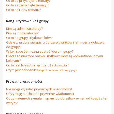
Co to są przyklejone tematy?
Co to są zamknięte tematy?
Co to są ikony tematu?
Rangi użytkownika i grupy
Kim są administratorzy?
Kim są moderatorzy?
Co to są grupy użytkowników?
Gdzie znajduje się spis grup użytkowników i jak można dołączyć
do grupy?
W jaki sposób można zostać liderem grupy?
Dlaczego niektóre nazwy użytkowników są wyświetlane innymi
kolorami?
Co to jest
?
Domyślna grupa użytkownika
Czym jest odnośnik
?
Zespół administracyjny
Prywatne wiadomości
Nie mogę wysyłać prywatnych wiadomości!
Otrzymuję niechciane prywatne wiadomości!
Otrzymałem/otrzymałam spam lub obraźliwy e-mail od kogoś z tej
witryny!