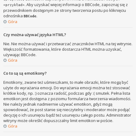
. Aby uzyskać więcej informacji o BBCode, zapoznaj się z
<przykład>
przewodnikiem dostępnym ze strony tworzenia postu po kliknięciu
odnośnika
.
BBCode
Góra
Czy można używać języka HTML?
Nie. Nie można używać i przetwarzać znaczników HTML na tej witrynie.
Większość formatowania, które dostarcza HTML można uzyskać,
używając BBCode.
Góra
Co to są są emotikony?
Emotikony, zwane też uśmieszkami, to małe obrazki, które mogą być
użyte do wyrażania emocji. Do wyrażania emocji można też stosować
krótkie kody, np. :) oznacza radość, podczas gdy :( smutek. Pełna lista
emotikon jest dostępna z poziomu formularza tworzenia wiadomości.
Nie należy jednak nadmiernie używać emotikon, gdyż mogą
spowodować, że post stanie się nieczytelny i moderator może podjąć
decyzję o ich usunięciu bądź też usunięciu całego postu. Administrator
witryny może określić dopuszczalny limit emotikon w poście.
Góra