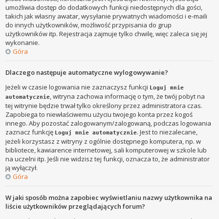
umożliwia dostęp do dodatkowych funkcji niedostępnych dla gości,
takich jak własny awatar, wysyłanie prywatnych wiadomości i e-maili
do innych użytkowników, możliwość przypisania do grup
użytkowników itp. Rejestracja zajmuje tylko chwilę, więc zaleca się jej
wykonanie.
Góra
Dlaczego następuje automatyczne wylogowywanie?
Jeżeli w czasie logowania nie zaznaczysz funkcji
Loguj mnie
, witryna zachowa informację o tym, że twój pobyt na
automatycznie
tej witrynie będzie trwał tylko określony przez administratora czas.
Zapobiega to niewłaściwemu użyciu twojego konta przez kogoś
innego. Aby pozostać zalogowanym/zalogowaną, podczas logowania
zaznacz funkcję
. Jest to niezalecane,
Loguj mnie automatycznie
jeżeli korzystasz z witryny z ogólnie dostępnego komputera, np. w
bibliotece, kawiarence internetowej, sali komputerowej w szkole lub
na uczelni itp. Jeśli nie widzisz tej funkcji, oznacza to, że administrator
ją wyłączył.
Góra
W jaki sposób można zapobiec wyświetlaniu nazwy użytkownika na
liście użytkowników przeglądających forum?