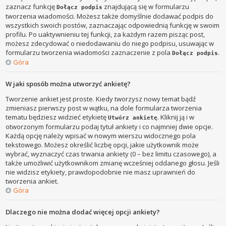
zaznacz funkcję
znajdującą się w formularzu
Dołącz podpis
tworzenia wiadomości. Możesz także domyślnie dodawać podpis do
wszystkich swoich postów, zaznaczając odpowiednią funkcję w swoim
profilu. Po uaktywnieniu tej funkcji, za każdym razem pisząc post,
możesz zdecydować o niedodawaniu do niego podpisu, usuwając w
formularzu tworzenia wiadomości zaznaczenie z pola
.
Dołącz podpis
Góra
W jaki sposób można utworzyć ankietę?
Tworzenie ankiet jest proste. Kiedy tworzysz nowy temat bądź
zmieniasz pierwszy post w wątku, na dole formularza tworzenia
tematu będziesz widzieć etykietę
. Kliknij ją i w
Utwórz ankietę
otworzonym formularzu podaj tytuł ankiety i co najmniej dwie opcje.
Każdą opcję należy wpisać w nowym wierszu widocznego pola
tekstowego. Możesz określić liczbę opcji, jakie użytkownik może
wybrać, wyznaczyć czas trwania ankiety (0 – bez limitu czasowego), a
także umożliwić użytkownikom zmianę wcześniej oddanego głosu. Jeśli
nie widzisz etykiety, prawdopodobnie nie masz uprawnień do
tworzenia ankiet.
Góra
Dlaczego nie można dodać więcej opcji ankiety?