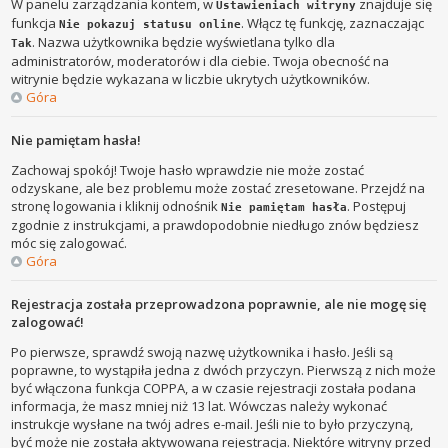
W panelu zarządzania kontem, w
znajduje się
Ustawieniach witryny
funkcja
. Włącz tę funkcję, zaznaczając
Nie pokazuj statusu online
. Nazwa użytkownika będzie wyświetlana tylko dla
Tak
administratorów, moderatorów i dla ciebie. Twoja obecność na
witrynie będzie wykazana w liczbie ukrytych użytkowników.
Góra
Nie pamiętam hasła!
Zachowaj spokój! Twoje hasło wprawdzie nie może zostać
odzyskane, ale bez problemu może zostać zresetowane. Przejdź na
stronę logowania i kliknij odnośnik
. Postępuj
Nie pamiętam hasła
zgodnie z instrukcjami, a prawdopodobnie niedługo znów będziesz
móc się zalogować.
Góra
Rejestracja została przeprowadzona poprawnie, ale nie mogę się
zalogować!
Po pierwsze, sprawdź swoją nazwę użytkownika i hasło. Jeśli są
poprawne, to wystąpiła jedna z dwóch przyczyn. Pierwszą z nich może
być włączona funkcja COPPA, a w czasie rejestracji została podana
informacja, że masz mniej niż 13 lat. Wówczas należy wykonać
instrukcje wysłane na twój adres e-mail. Jeśli nie to było przyczyną,
być może nie została aktywowana rejestracja. Niektóre witryny przed