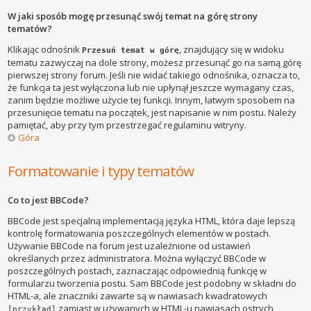
W jaki sposób mogę przesunąć swój temat na górę strony
tematów?
Klikając odnośnik
, znajdujący się w widoku
Przesuń temat w górę
tematu zazwyczaj na dole strony, możesz przesunąć go na samą górę
pierwszej strony forum. Jeśli nie widać takiego odnośnika, oznacza to,
że funkcja ta jest wyłączona lub nie upłynął jeszcze wymagany czas,
zanim będzie możliwe użycie tej funkcji. Innym, łatwym sposobem na
przesunięcie tematu na początek, jest napisanie w nim postu. Należy
pamiętać, aby przy tym przestrzegać regulaminu witryny.
Góra
Formatowanie i typy tematów
Co to jest BBCode?
BBCode jest specjalną implementacją języka HTML, która daje lepszą
kontrolę formatowania poszczególnych elementów w postach.
Używanie BBCode na forum jest uzależnione od ustawień
określanych przez administratora. Można wyłączyć BBCode w
poszczególnych postach, zaznaczając odpowiednią funkcję w
formularzu tworzenia postu. Sam BBCode jest podobny w składni do
HTML-a, ale znaczniki zawarte są w nawiasach kwadratowych
zamiast w używanych w HTML-u nawiasach ostrych
[przykład]