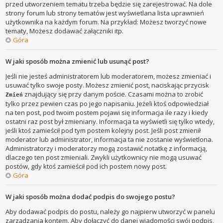
przed utworzeniem tematu trzeba będzie się zarejestrować. Na dole
strony forum lub strony tematów jest wyświetlana lista uprawnień
użytkownika na każdym forum. Na przykład: Możesz tworzyć nowe
tematy, Możesz dodawać załączniki itp.
Góra
W jaki sposób można zmienić lub usunąć post?
Jeśli nie jesteś administratorem lub moderatorem, możesz zmieniać i
usuwać tylko swoje posty. Możesz zmienić post, naciskając przycisk
znajdujący się przy danym poście. Czasami można to zrobić
Zmień
tylko przez pewien czas po jego napisaniu. Jeżeli ktoś odpowiedział
na ten post, pod twoim postem pojawi się informacja ile razy i kiedy
ostatni raz post był zmieniany. Informacja ta wyświetli się tylko wtedy,
jeśli ktoś zamieścił pod tym postem kolejny post. Jeśli post zmienił
moderator lub administrator, informacja ta nie zostanie wyświetlona.
Administratorzy i moderatorzy mogą zostawić notatkę z informacją,
dlaczego ten post zmieniali. Zwykli użytkownicy nie mogą usuwać
postów, gdy ktoś zamieścił pod ich postem nowy post.
Góra
W jaki sposób można dodać podpis do swojego postu?
Aby dodawać podpis do postu, należy go najpierw utworzyć w panelu
zarządzania kontem. Aby dołączyć do danej wiadomości swój podpis,