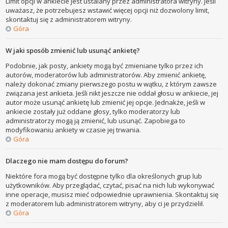
Limit opcji w ankiecie jest ustalany przez administratora witryny. Jeśli
uważasz, że potrzebujesz wstawić więcej opcji niż dozwolony limit,
skontaktuj się z administratorem witryny.
Góra
W jaki sposób zmienić lub usunąć ankietę?
Podobnie, jak posty, ankiety mogą być zmieniane tylko przez ich
autorów, moderatorów lub administratorów. Aby zmienić ankietę,
należy dokonać zmiany pierwszego postu w wątku, z którym zawsze
związana jest ankieta. Jeśli nikt jeszcze nie oddał głosu w ankiecie, jej
autor może usunąć ankietę lub zmienić jej opcje. Jednakże, jeśli w
ankiecie zostały już oddane głosy, tylko moderatorzy lub
administratorzy mogą ją zmienić, lub usunąć. Zapobiega to
modyfikowaniu ankiety w czasie jej trwania.
Góra
Dlaczego nie mam dostępu do forum?
Niektóre fora mogą być dostępne tylko dla określonych grup lub
użytkowników. Aby przeglądać, czytać, pisać na nich lub wykonywać
inne operacje, musisz mieć odpowiednie uprawnienia. Skontaktuj się
z moderatorem lub administratorem witryny, aby ci je przydzielił.
Góra