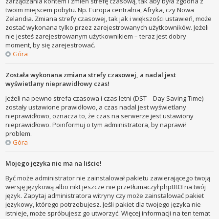
zarządzania kontem i zmień strefę czasową, tak aby była zgodna z
twoim miejscem pobytu. Np. Europa centralna, Afryka, czy Nowa
Zelandia. Zmiana strefy czasowej, tak jak i większości ustawień, może
zostać wykonana tylko przez zarejestrowanych użytkowników. Jeżeli
nie jesteś zarejestrowanym użytkownikiem – teraz jest dobry
moment, by się zarejestrować.
Góra
Została wykonana zmiana strefy czasowej, a nadal jest
wyświetlany nieprawidłowy czas!
Jeżeli na pewno strefa czasowa i czas letni (DST – Day Saving Time)
zostały ustawione prawidłowo, a czas nadal jest wyświetlany
nieprawidłowo, oznacza to, że czas na serwerze jest ustawiony
nieprawidłowo. Poinformuj o tym administratora, by naprawił
problem.
Góra
Mojego języka nie ma na liście!
Być może administrator nie zainstalował pakietu zawierającego twoją
wersję językową albo nikt jeszcze nie przetłumaczył phpBB3 na twój
język. Zapytaj administratora witryny czy może zainstalować pakiet
językowy, którego potrzebujesz. Jeśli pakiet dla twojego języka nie
istnieje, może spróbujesz go utworzyć. Więcej informacji na ten temat