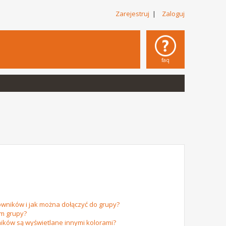
Zarejestruj
|
Zaloguj
faq
owników i jak można dołączyć do grupy?
em grupy?
ików są wyświetlane innymi kolorami?