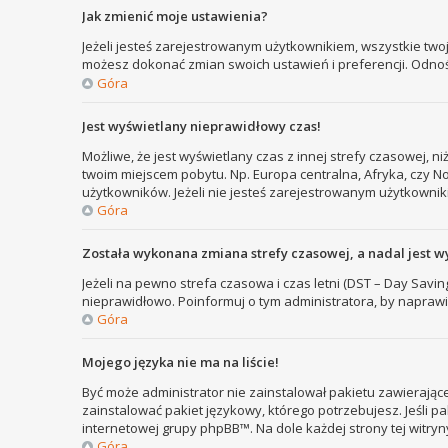
Jak zmienić moje ustawienia?
Jeżeli jesteś zarejestrowanym użytkownikiem, wszystkie two
możesz dokonać zmian swoich ustawień i preferencji. Odno
Góra
Jest wyświetlany nieprawidłowy czas!
Możliwe, że jest wyświetlany czas z innej strefy czasowej, ni
twoim miejscem pobytu. Np. Europa centralna, Afryka, czy N
użytkowników. Jeżeli nie jesteś zarejestrowanym użytkownik
Góra
Została wykonana zmiana strefy czasowej, a nadal jest w
Jeżeli na pewno strefa czasowa i czas letni (DST – Day Savi
nieprawidłowo. Poinformuj o tym administratora, by naprawi
Góra
Mojego języka nie ma na liście!
Być może administrator nie zainstalował pakietu zawierające
zainstalować pakiet językowy, którego potrzebujesz. Jeśli pa
internetowej grupy phpBB™. Na dole każdej strony tej witry
Góra