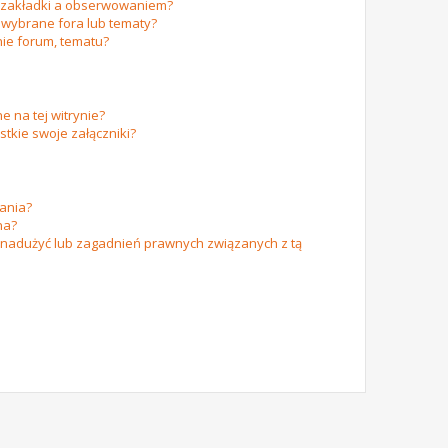
m zakładki a obserwowaniem?
wybrane fora lub tematy?
ie forum, tematu?
e na tej witrynie?
tkie swoje załączniki?
ania?
na?
 nadużyć lub zagadnień prawnych związanych z tą