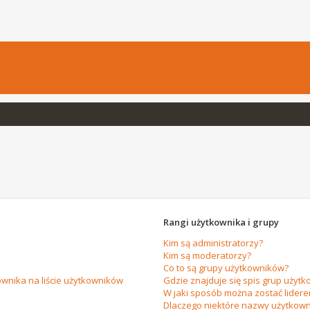
Rangi użytkownika i grupy
Kim są administratorzy?
Kim są moderatorzy?
Co to są grupy użytkowników?
wnika na liście użytkowników
Gdzie znajduje się spis grup użytk
W jaki sposób można zostać lider
Dlaczego niektóre nazwy użytkown