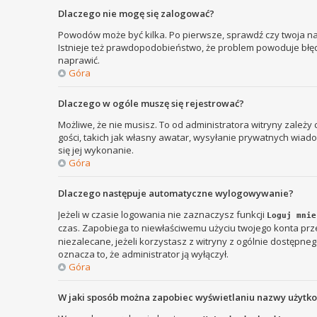
Dlaczego nie mogę się zalogować?
Powodów może być kilka. Po pierwsze, sprawdź czy twoja nazw
Istnieje też prawdopodobieństwo, że problem powoduje błędna
naprawić.
Góra
Dlaczego w ogóle muszę się rejestrować?
Możliwe, że nie musisz. To od administratora witryny zależy
gości, takich jak własny awatar, wysyłanie prywatnych wiadom
się jej wykonanie.
Góra
Dlaczego następuje automatyczne wylogowywanie?
Jeżeli w czasie logowania nie zaznaczysz funkcji
Loguj mnie
czas. Zapobiega to niewłaściwemu użyciu twojego konta p
niezalecane, jeżeli korzystasz z witryny z ogólnie dostępnego
oznacza to, że administrator ją wyłączył.
Góra
W jaki sposób można zapobiec wyświetlaniu nazwy użytk