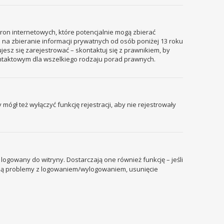
tron internetowych, które potencjalnie mogą zbierać
 na zbieranie informacji prywatnych od osób poniżej 13 roku
ujesz się zarejestrować – skontaktuj się z prawnikiem, by
ontaktowym dla wszelkiego rodzaju porad prawnych.
mógł też wyłączyć funkcję rejestracji, aby nie rejestrowały
ogowany do witryny. Dostarczają one również funkcję – jeśli
pują problemy z logowaniem/wylogowaniem, usunięcie