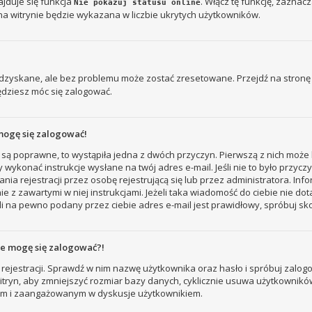
jduje się funkcja
. Włącz tę funkcję, zaznac
Nie pokazuj statusu online
na witrynie będzie wykazana w liczbie ukrytych użytkowników.
zyskane, ale bez problemu może zostać zresetowane. Przejdź na stronę l
ędziesz móc się zalogować.
mogę się zalogować!
 są poprawne, to wystąpiła jedna z dwóch przyczyn. Pierwszą z nich może 
 wykonać instrukcje wysłane na twój adres e-mail. Jeśli nie to było przyc
ejestracji przez osobę rejestrującą się lub przez administratora. Inform
e z zawartymi w niej instrukcjami. Jeżeli taka wiadomość do ciebie nie do
i na pewno podany przez ciebie adres e-mail jest prawidłowy, spróbuj sk
nie mogę się zalogować?!
rejestracji. Sprawdź w nim nazwę użytkownika oraz hasło i spróbuj zalogo
ryn, aby zmniejszyć rozmiar bazy danych, cyklicznie usuwa użytkowników, któ
nym i zaangażowanym w dyskusje użytkownikiem.