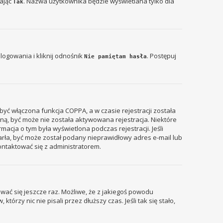
zając
. Nazwa użytkownika będzie wyświetlana tylko dla
Tak
ogowania i kliknij odnośnik
. Postępuj
Nie pamiętam hasła
być włączona funkcja COPPA, a w czasie rejestracji została
zyną, być może nie została aktywowana rejestracja. Niektóre
acja o tym była wyświetlona podczas rejestracji. Jeśli
tarła, być może został podany nieprawidłowy adres e-mail lub
ontaktować się z administratorem.
wać się jeszcze raz. Możliwe, że z jakiegoś powodu
rzy nic nie pisali przez dłuższy czas. Jeśli tak się stało,