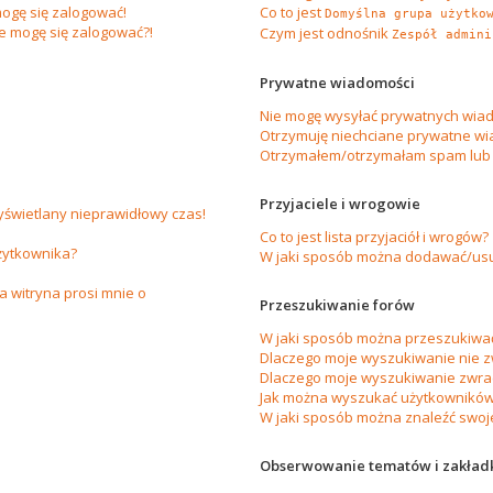
ogę się zalogować!
Co to jest
Domyślna grupa użytko
ie mogę się zalogować?!
Czym jest odnośnik
Zespół admini
Prywatne wiadomości
Nie mogę wysyłać prywatnych wiad
Otrzymuję niechciane prywatne wi
Otrzymałem/otrzymałam spam lub ob
Przyjaciele i wrogowie
yświetlany nieprawidłowy czas!
Co to jest lista przyjaciół i wrogów?
żytkownika?
W jaki sposób można dodawać/usuw
 witryna prosi mnie o
Przeszukiwanie forów
W jaki sposób można przeszukiwać
Dlaczego moje wyszukiwanie nie 
Dlaczego moje wyszukiwanie zwrac
Jak można wyszukać użytkownikó
W jaki sposób można znaleźć swoje
Obserwowanie tematów i zakład