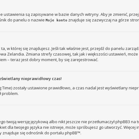
je ustawienia są zapisywane w bazie danych witryny. Aby je zmienić, prz
śnik do panelu o nazwie
znajduje się zazwyczaj na górze stron
Moje konto
ż ta, w której się znajdujesz. Jeśli tak właśnie jest, przejdź do panelu zar
owa Zelandia. Zmiana strefy czasowej, tak jak i większości ustawień, mo
iem – teraz jest dobry moment, by się zarejestrować.
yświetlany nieprawidłowy czas!
ng Time) zostały ustawione prawidłowo, a czas nadal jest wyświetlany nie
ł problem.
go twoją wersję językową albo nikt jeszcze nie przetłumaczył phpBB3 na t
kiet dla twojego języka nie istnieje, może spróbujesz go utworzyć. Więcej 
ny znajduje się odnośnik do portalu phpBB™.