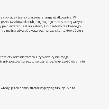
szy obrazek jest skojarzony z rangą użytkownika. W
ez użytkownika lub jaki jest jego status na tej witrynie.
 jako awatar i jest unikatowy lub osobisty dla każdego
i nie można używać awatarów, należy skontaktować się z
tora czy administratora. Użytkownicy nie mogą
icznik postów i przez to swoją rangę. Większość witryn nie
edy, jeżeli administrator włączył tę funkcję. Ma to