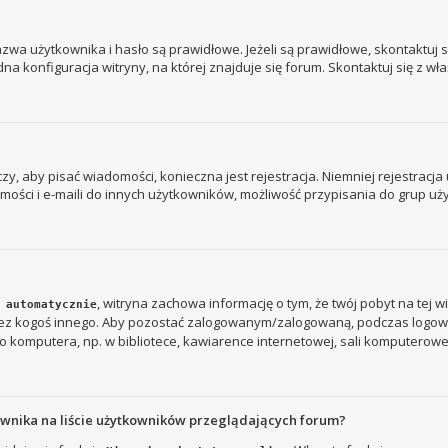
a użytkownika i hasło są prawidłowe. Jeżeli są prawidłowe, skontaktuj się
 konfiguracja witryny, na której znajduje się forum. Skontaktuj się z wł
 czy, aby pisać wiadomości, konieczna jest rejestracja. Niemniej rejestrac
ości i e-maili do innych użytkowników, możliwość przypisania do grup użyt
, witryna zachowa informację o tym, że twój pobyt na tej w
 automatycznie
rzez kogoś innego. Aby pozostać zalogowanym/zalogowaną, podczas logow
 komputera, np. w bibliotece, kawiarence internetowej, sali komputerowej w s
ownika na liście użytkowników przeglądających forum?