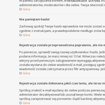
W panelu zarządzania kontem, w
zna
Ustawieniach witryny
administratorów, moderatorów i dla ciebie. Twoja obecność 
Góra
Nie pamiętam hasła!
Zachowaj spokój! Twoje hasło wprawdzie nie może zostać od
zgodnie z instrukcjami, a prawdopodobnie niedługo znów b
Góra
Rejestracja została przeprowadzona poprawnie, ale nie 
Po pierwsze, sprawdź swoją nazwę użytkownika i hasło. Jeśli
podana informacja, że masz mniej niż 13 lat. Wówczas należy
witryny przed pierwszym zalogowaniem wymagają aktywowania r
została wysłana do ciebie wiadomość e-mail, postępuj zgodni
wiadomość została zatrzymana przez filtr antyspamowy. Jeśl
Góra
Rejestracja została dokonana jakiś czas temu, ale teraz 
Spróbuj znaleźć e-mail wysłany do ciebie podczas pierwszej 
administrator dezaktywował lub usunął twoje konto. Wiele wit
spróbuj zarejestrować się ponownie i bądź bardziej aktyw
Góra