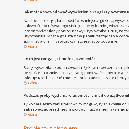
Jak można spowodować wyświetlanie rangi czy awatara 
Na stronie przeglądania postów, w miejscu, gdzie są wyświe
zależności od używanego stylu jest on w formie gwiazdek, kw
Jest on wyświetlany poniżej nazwy użytkownika. Drugi, zazw
użytkownika. Można go ustawić w panelu zarządzania kontem
administratorem i zapytać czym to jest spowodowane.
Góra
Co to jest ranga i jak można ją zmienić?
Rangi wyświetlane pod nazwami użytkowników oznaczają, ile
bezpośrednio zmieniać stylu rang, ponieważ ustawia je admini
toleruje takich działań i moderator lub administrator obniży 
Góra
Podczas próby wysłania wiadomości e-mail do użytkownik
Tylko zarejestrowani użytkownicy mogą wysyłać e-maile do in
zabezpieczać przed nieprawidłowym używaniem systemu poc
Góra
Problemy z pisaniem