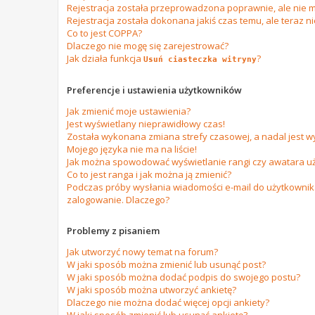
Rejestracja została przeprowadzona poprawnie, ale nie m
Rejestracja została dokonana jakiś czas temu, ale teraz n
Co to jest COPPA?
Dlaczego nie mogę się zarejestrować?
Jak działa funkcja
?
Usuń ciasteczka witryny
Preferencje i ustawienia użytkowników
Jak zmienić moje ustawienia?
Jest wyświetlany nieprawidłowy czas!
Została wykonana zmiana strefy czasowej, a nadal jest w
Mojego języka nie ma na liście!
Jak można spowodować wyświetlanie rangi czy awatara u
Co to jest ranga i jak można ją zmienić?
Podczas próby wysłania wiadomości e-mail do użytkownika
zalogowanie. Dlaczego?
Problemy z pisaniem
Jak utworzyć nowy temat na forum?
W jaki sposób można zmienić lub usunąć post?
W jaki sposób można dodać podpis do swojego postu?
W jaki sposób można utworzyć ankietę?
Dlaczego nie można dodać więcej opcji ankiety?