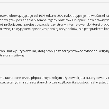
– prawa obowiązującego od 1998 roku w USA, nakładającego na właścicieli s
 – obowiązek posiadania pisemnej zgody rodziców lub opiekunów prawnych
ogoś próbującego zarejestrować się, czy strony internetowej, do której prób
rawnej i z wyjątkiem opisanych poniżej przypadków, nie jest punktem k
ronił nazwy użytkownika, którą próbujesz zarejestrować. Właściciel witryny 
tratorem witryny.
ka utworzone przez phpBB dzięki, którym użytkownik jest autoryzowany i l
 przeczytanych i nieprzeczytanych przez użytkownika postów. Jeśli wystę