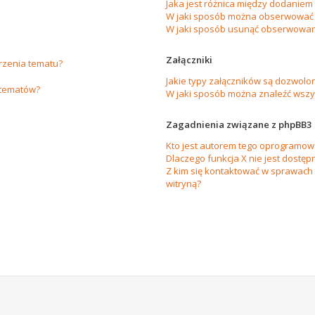
Jaka jest różnica między dodanie
W jaki sposób można obserwować 
W jaki sposób usunąć obserwowan
Załączniki
orzenia tematu?
Jakie typy załączników są dozwolon
 tematów?
W jaki sposób można znaleźć wszys
Zagadnienia związane z phpBB3
Kto jest autorem tego oprogramow
Dlaczego funkcja X nie jest dostęp
Z kim się kontaktować w sprawach
witryną?