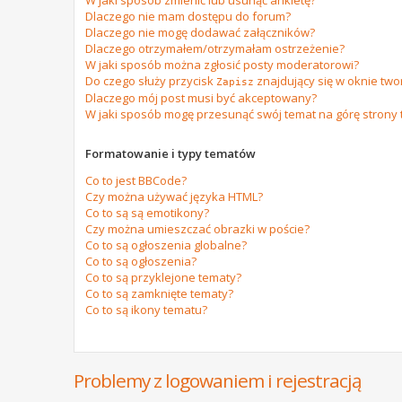
W jaki sposób zmienić lub usunąć ankietę?
Dlaczego nie mam dostępu do forum?
Dlaczego nie mogę dodawać załączników?
Dlaczego otrzymałem/otrzymałam ostrzeżenie?
W jaki sposób można zgłosić posty moderatorowi?
Do czego służy przycisk
znajdujący się w oknie tw
Zapisz
Dlaczego mój post musi być akceptowany?
W jaki sposób mogę przesunąć swój temat na górę strony
Formatowanie i typy tematów
Co to jest BBCode?
Czy można używać języka HTML?
Co to są są emotikony?
Czy można umieszczać obrazki w poście?
Co to są ogłoszenia globalne?
Co to są ogłoszenia?
Co to są przyklejone tematy?
Co to są zamknięte tematy?
Co to są ikony tematu?
Problemy z logowaniem i rejestracją