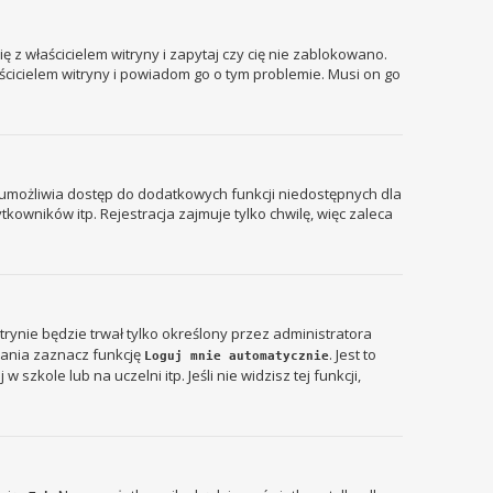
 z właścicielem witryny i zapytaj czy cię nie zablokowano.
aścicielem witryny i powiadom go o tym problemie. Musi on go
ja umożliwia dostęp do dodatkowych funkcji niedostępnych dla
kowników itp. Rejestracja zajmuje tylko chwilę, więc zaleca
itrynie będzie trwał tylko określony przez administratora
ania zaznacz funkcję
. Jest to
Loguj mnie automatycznie
zkole lub na uczelni itp. Jeśli nie widzisz tej funkcji,