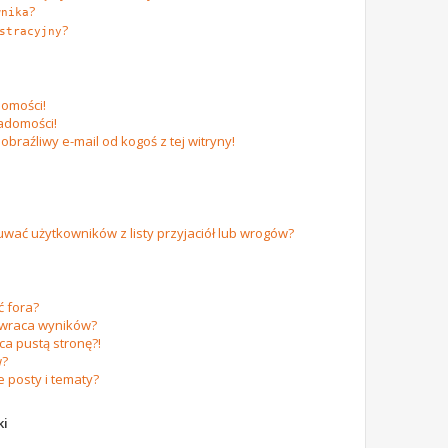
?
wnika
?
stracyjny
omości!
adomości!
raźliwy e-mail od kogoś z tej witryny!
ać użytkowników z listy przyjaciół lub wrogów?
 fora?
zwraca wyników?
a pustą stronę?!
w?
 posty i tematy?
ki