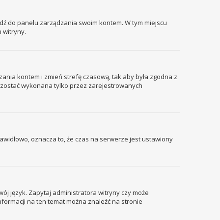
ejdź do panelu zarządzania swoim kontem. W tym miejscu
 witryny.
ządzania kontem i zmień strefę czasową, tak aby była zgodna z
że zostać wykonana tylko przez zarejestrowanych
prawidłowo, oznacza to, że czas na serwerze jest ustawiony
wój język. Zapytaj administratora witryny czy może
informacji na ten temat można znaleźć na stronie