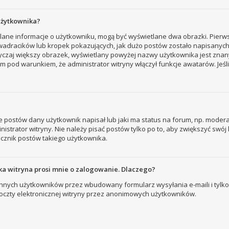
użytkownika?
tlane informacje o użytkowniku, mogą być wyświetlane dwa obrazki. Pierw
adracików lub kropek pokazujących, jak dużo postów zostało napisanych prz
yczaj większy obrazek, wyświetlany powyżej nazwy użytkownika jest znany
 pod warunkiem, że administrator witryny włączył funkcje awatarów. Jeśl
 postów dany użytkownik napisał lub jaki ma status na forum, np. modera
strator witryny. Nie należy pisać postów tylko po to, aby zwiększyć swój l
licznik postów takiego użytkownika.
a witryna prosi mnie o zalogowanie. Dlaczego?
nych użytkowników przez wbudowany formularz wysyłania e-maili i tylko wt
zty elektronicznej witryny przez anonimowych użytkowników.