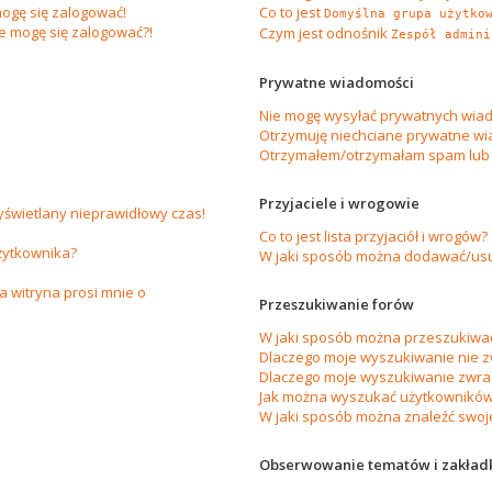
ogę się zalogować!
Co to jest
Domyślna grupa użytko
ie mogę się zalogować?!
Czym jest odnośnik
Zespół admini
Prywatne wiadomości
Nie mogę wysyłać prywatnych wiad
Otrzymuję niechciane prywatne wi
Otrzymałem/otrzymałam spam lub ob
Przyjaciele i wrogowie
yświetlany nieprawidłowy czas!
Co to jest lista przyjaciół i wrogów?
żytkownika?
W jaki sposób można dodawać/usuw
 witryna prosi mnie o
Przeszukiwanie forów
W jaki sposób można przeszukiwać
Dlaczego moje wyszukiwanie nie 
Dlaczego moje wyszukiwanie zwrac
Jak można wyszukać użytkownikó
W jaki sposób można znaleźć swoje
Obserwowanie tematów i zakład