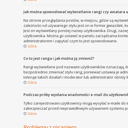
Jak można spowodować wyświetlanie rangi czy awatara 
Na stronie przeglądania postów, w miejscu, gdzie są wyświe
zależności od używanego stylu jest on w formie gwiazdek, kw
Jest on wyświetlany poniżej nazwy użytkownika. Drugi, zazw
użytkownika. Można go ustawić w panelu zarządzania kontem
administratorem i zapytać czym to jest spowodowane.
Góra
Co to jest ranga i jak można ją zmienić?
Rangi wyświetlane pod nazwami użytkowników oznaczają, ile
bezpośrednio zmieniać stylu rang, ponieważ ustawia je admini
toleruje takich działań i moderator lub administrator obniży 
Góra
Podczas próby wysłania wiadomości e-mail do użytkownik
Tylko zarejestrowani użytkownicy mogą wysyłać e-maile do in
zabezpieczać przed nieprawidłowym używaniem systemu poc
Góra
Problemy z pisaniem