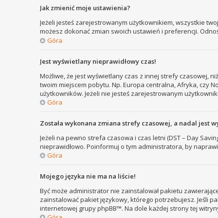
Jak zmienić moje ustawienia?
Jeżeli jesteś zarejestrowanym użytkownikiem, wszystkie two
możesz dokonać zmian swoich ustawień i preferencji. Odno
Góra
Jest wyświetlany nieprawidłowy czas!
Możliwe, że jest wyświetlany czas z innej strefy czasowej, ni
twoim miejscem pobytu. Np. Europa centralna, Afryka, czy N
użytkowników. Jeżeli nie jesteś zarejestrowanym użytkownik
Góra
Została wykonana zmiana strefy czasowej, a nadal jest w
Jeżeli na pewno strefa czasowa i czas letni (DST – Day Savi
nieprawidłowo. Poinformuj o tym administratora, by naprawi
Góra
Mojego języka nie ma na liście!
Być może administrator nie zainstalował pakietu zawierające
zainstalować pakiet językowy, którego potrzebujesz. Jeśli pa
internetowej grupy phpBB™. Na dole każdej strony tej witry
Góra