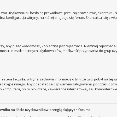
a użytkownika i hasło są prawidłowe. Jeżeli są prawidłowe, skontaktuj się
 konfiguracja witryny, na której znajduje się forum. Skontaktuj się z wł
 czy, aby pisać wiadomości, konieczna jest rejestracja. Niemniej rejestrac
ości i e-maili do innych użytkowników, możliwość przypisania do grup użyt
, witryna zachowa informację o tym, że twój pobyt na tej w
 automatycznie
rzez kogoś innego. Aby pozostać zalogowanym/zalogowaną, podczas logow
 komputera, np. w bibliotece, kawiarence internetowej, sali komputerowej w s
ownika na liście użytkowników przeglądających forum?