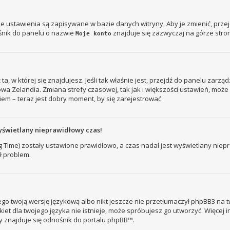
je ustawienia są zapisywane w bazie danych witryny. Aby je zmienić, prz
śnik do panelu o nazwie
znajduje się zazwyczaj na górze stron
Moje konto
ż ta, w której się znajdujesz. Jeśli tak właśnie jest, przejdź do panelu zar
owa Zelandia. Zmiana strefy czasowej, tak jak i większości ustawień, mo
iem – teraz jest dobry moment, by się zarejestrować.
yświetlany nieprawidłowy czas!
ng Time) zostały ustawione prawidłowo, a czas nadal jest wyświetlany nie
ł problem.
go twoją wersję językową albo nikt jeszcze nie przetłumaczył phpBB3 na t
kiet dla twojego języka nie istnieje, może spróbujesz go utworzyć. Więcej 
ny znajduje się odnośnik do portalu phpBB™.