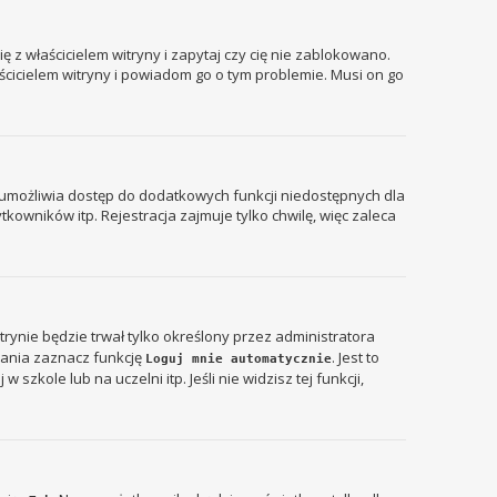
 z właścicielem witryny i zapytaj czy cię nie zablokowano.
aścicielem witryny i powiadom go o tym problemie. Musi on go
ja umożliwia dostęp do dodatkowych funkcji niedostępnych dla
kowników itp. Rejestracja zajmuje tylko chwilę, więc zaleca
itrynie będzie trwał tylko określony przez administratora
ania zaznacz funkcję
. Jest to
Loguj mnie automatycznie
zkole lub na uczelni itp. Jeśli nie widzisz tej funkcji,