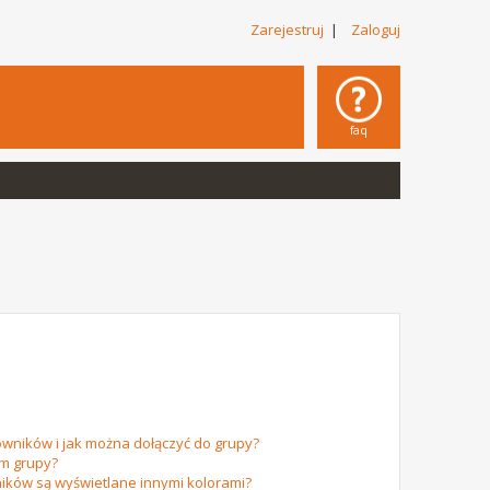
Zarejestruj
|
Zaloguj
faq
owników i jak można dołączyć do grupy?
em grupy?
ików są wyświetlane innymi kolorami?