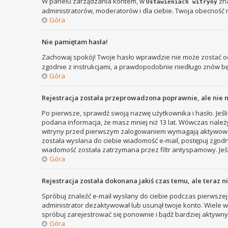
W panelu zarządzania kontem, w
zna
Ustawieniach witryny
administratorów, moderatorów i dla ciebie. Twoja obecność 
Góra
Nie pamiętam hasła!
Zachowaj spokój! Twoje hasło wprawdzie nie może zostać od
zgodnie z instrukcjami, a prawdopodobnie niedługo znów b
Góra
Rejestracja została przeprowadzona poprawnie, ale nie 
Po pierwsze, sprawdź swoją nazwę użytkownika i hasło. Jeśli
podana informacja, że masz mniej niż 13 lat. Wówczas należy
witryny przed pierwszym zalogowaniem wymagają aktywowania r
została wysłana do ciebie wiadomość e-mail, postępuj zgodni
wiadomość została zatrzymana przez filtr antyspamowy. Jeśl
Góra
Rejestracja została dokonana jakiś czas temu, ale teraz 
Spróbuj znaleźć e-mail wysłany do ciebie podczas pierwszej 
administrator dezaktywował lub usunął twoje konto. Wiele wit
spróbuj zarejestrować się ponownie i bądź bardziej aktyw
Góra