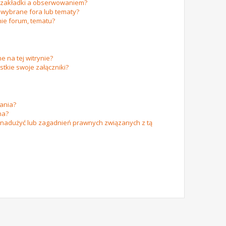
m zakładki a obserwowaniem?
wybrane fora lub tematy?
ie forum, tematu?
e na tej witrynie?
tkie swoje załączniki?
ania?
na?
 nadużyć lub zagadnień prawnych związanych z tą