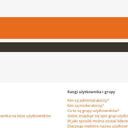
Rangi użytkownika i grupy
Kim są administratorzy?
Kim są moderatorzy?
Co to są grupy użytkowników?
wnika na liście użytkowników
Gdzie znajduje się spis grup użytk
W jaki sposób można zostać lider
Dlaczego niektóre nazwy użytkown