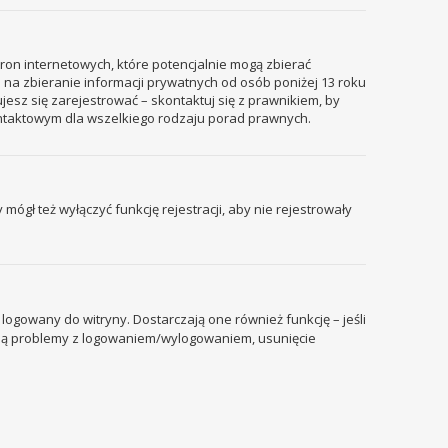
tron internetowych, które potencjalnie mogą zbierać
 na zbieranie informacji prywatnych od osób poniżej 13 roku
ujesz się zarejestrować – skontaktuj się z prawnikiem, by
ontaktowym dla wszelkiego rodzaju porad prawnych.
mógł też wyłączyć funkcję rejestracji, aby nie rejestrowały
ogowany do witryny. Dostarczają one również funkcję – jeśli
pują problemy z logowaniem/wylogowaniem, usunięcie