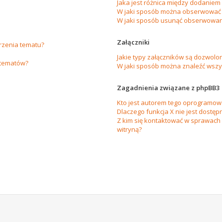
Jaka jest różnica między dodanie
W jaki sposób można obserwować 
W jaki sposób usunąć obserwowan
Załączniki
orzenia tematu?
Jakie typy załączników są dozwolon
 tematów?
W jaki sposób można znaleźć wszys
Zagadnienia związane z phpBB3
Kto jest autorem tego oprogramow
Dlaczego funkcja X nie jest dostęp
Z kim się kontaktować w sprawach
witryną?