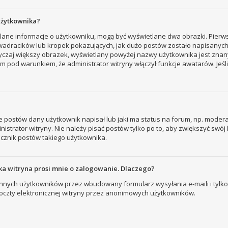
użytkownika?
tlane informacje o użytkowniku, mogą być wyświetlane dwa obrazki. Pierw
adracików lub kropek pokazujących, jak dużo postów zostało napisanych prz
yczaj większy obrazek, wyświetlany powyżej nazwy użytkownika jest znany
 pod warunkiem, że administrator witryny włączył funkcje awatarów. Jeśl
 postów dany użytkownik napisał lub jaki ma status na forum, np. modera
strator witryny. Nie należy pisać postów tylko po to, aby zwiększyć swój l
licznik postów takiego użytkownika.
a witryna prosi mnie o zalogowanie. Dlaczego?
nych użytkowników przez wbudowany formularz wysyłania e-maili i tylko wt
zty elektronicznej witryny przez anonimowych użytkowników.