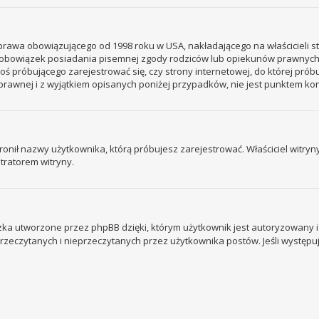
– prawa obowiązującego od 1998 roku w USA, nakładającego na właścicieli s
 – obowiązek posiadania pisemnej zgody rodziców lub opiekunów prawnych
ogoś próbującego zarejestrować się, czy strony internetowej, do której prób
rawnej i z wyjątkiem opisanych poniżej przypadków, nie jest punktem k
ronił nazwy użytkownika, którą próbujesz zarejestrować. Właściciel witryny 
tratorem witryny.
ka utworzone przez phpBB dzięki, którym użytkownik jest autoryzowany i l
 przeczytanych i nieprzeczytanych przez użytkownika postów. Jeśli wystę