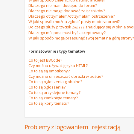
W jaki sposób zmienić lub usunąć ankietę?
Dlaczego nie mam dostępu do forum?
Dlaczego nie mogę dodawać załączników?
Dlaczego otrzymałem/otrzymałam ostrzeżenie?
W jaki sposób można zgłosić posty moderatorowi?
Do czego służy przycisk
znajdujący się w oknie tw
Zapisz
Dlaczego mój post musi być akceptowany?
W jaki sposób mogę przesunąć swój temat na górę strony
Formatowanie i typy tematów
Co to jest BBCode?
Czy można używać języka HTML?
Co to są są emotikony?
Czy można umieszczać obrazki w poście?
Co to są ogłoszenia globalne?
Co to są ogłoszenia?
Co to są przyklejone tematy?
Co to są zamknięte tematy?
Co to są ikony tematu?
Problemy z logowaniem i rejestracją