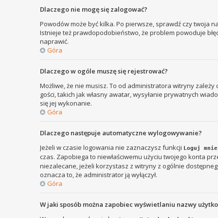
Dlaczego nie mogę się zalogować?
Powodów może być kilka. Po pierwsze, sprawdź czy twoja nazw
Istnieje też prawdopodobieństwo, że problem powoduje błędna
naprawić.
Góra
Dlaczego w ogóle muszę się rejestrować?
Możliwe, że nie musisz. To od administratora witryny zależy
gości, takich jak własny awatar, wysyłanie prywatnych wiadom
się jej wykonanie.
Góra
Dlaczego następuje automatyczne wylogowywanie?
Jeżeli w czasie logowania nie zaznaczysz funkcji
Loguj mnie
czas. Zapobiega to niewłaściwemu użyciu twojego konta p
niezalecane, jeżeli korzystasz z witryny z ogólnie dostępnego
oznacza to, że administrator ją wyłączył.
Góra
W jaki sposób można zapobiec wyświetlaniu nazwy użytk