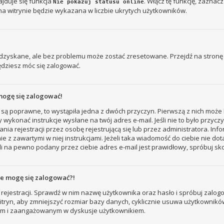
jduje się funkcja
. Włącz tę funkcję, zaznac
Nie pokazuj statusu online
na witrynie będzie wykazana w liczbie ukrytych użytkowników.
zyskane, ale bez problemu może zostać zresetowane. Przejdź na stronę l
ędziesz móc się zalogować.
mogę się zalogować!
 są poprawne, to wystąpiła jedna z dwóch przyczyn. Pierwszą z nich może 
 wykonać instrukcje wysłane na twój adres e-mail. Jeśli nie to było przyc
ejestracji przez osobę rejestrującą się lub przez administratora. Inform
e z zawartymi w niej instrukcjami. Jeżeli taka wiadomość do ciebie nie do
i na pewno podany przez ciebie adres e-mail jest prawidłowy, spróbuj sk
nie mogę się zalogować?!
rejestracji. Sprawdź w nim nazwę użytkownika oraz hasło i spróbuj zalogo
ryn, aby zmniejszyć rozmiar bazy danych, cyklicznie usuwa użytkowników, któ
nym i zaangażowanym w dyskusje użytkownikiem.