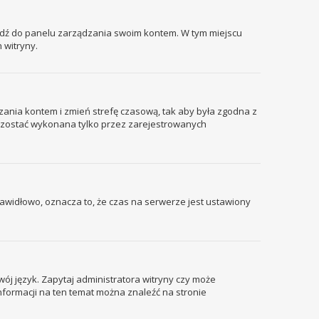
ejdź do panelu zarządzania swoim kontem. W tym miejscu
 witryny.
ządzania kontem i zmień strefę czasową, tak aby była zgodna z
że zostać wykonana tylko przez zarejestrowanych
prawidłowo, oznacza to, że czas na serwerze jest ustawiony
wój język. Zapytaj administratora witryny czy może
informacji na ten temat można znaleźć na stronie