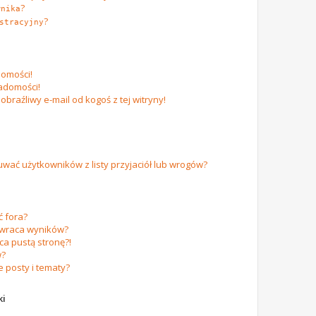
?
wnika
?
stracyjny
omości!
adomości!
raźliwy e-mail od kogoś z tej witryny!
ać użytkowników z listy przyjaciół lub wrogów?
 fora?
zwraca wyników?
a pustą stronę?!
w?
 posty i tematy?
ki