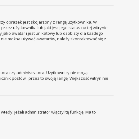
szy obrazek jest skojarzony z rangą użytkownika. W
ez użytkownika lub jaki jest jego status na tej witrynie.
 jako awatar i jest unikatowy lub osobisty dla każdego
i nie można używać awatarów, należy skontaktować się z
tora czy administratora. Użytkownicy nie mogą
icznik postów i przez to swoją rangę. Większość witryn nie
edy, jeżeli administrator włączył tę funkcję. Ma to