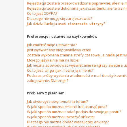
Rejestracja została przeprowadzona poprawnie, ale nie m
Rejestracja została dokonana jakiś czas temu, ale teraz n
Co to jest COPPA?
Dlaczego nie mogę się zarejestrować?
Jak działa funkcja
?
Usuń ciasteczka witryny
Preferencje i ustawienia użytkowników
Jak zmienić moje ustawienia?
Jest wyświetlany nieprawidłowy czas!
Została wykonana zmiana strefy czasowej, a nadal jest w
Mojego języka nie ma na liście!
Jak można spowodować wyświetlanie rangi czy awatara u
Co to jest ranga i jak można ją zmienić?
Podczas próby wysłania wiadomości e-mail do użytkownika
zalogowanie. Dlaczego?
Problemy z pisaniem
Jak utworzyć nowy temat na forum?
W jaki sposób można zmienić lub usunąć post?
W jaki sposób można dodać podpis do swojego postu?
W jaki sposób można utworzyć ankietę?
Dlaczego nie można dodać więcej opcji ankiety?