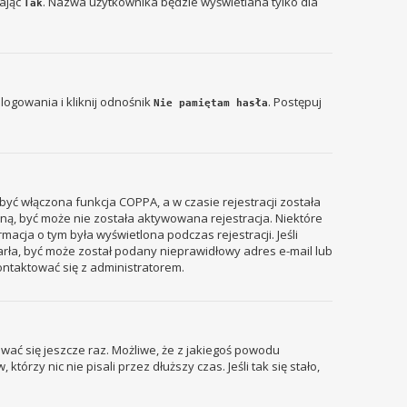
zając
. Nazwa użytkownika będzie wyświetlana tylko dla
Tak
ogowania i kliknij odnośnik
. Postępuj
Nie pamiętam hasła
być włączona funkcja COPPA, a w czasie rejestracji została
zyną, być może nie została aktywowana rejestracja. Niektóre
acja o tym była wyświetlona podczas rejestracji. Jeśli
tarła, być może został podany nieprawidłowy adres e-mail lub
ontaktować się z administratorem.
wać się jeszcze raz. Możliwe, że z jakiegoś powodu
rzy nic nie pisali przez dłuższy czas. Jeśli tak się stało,