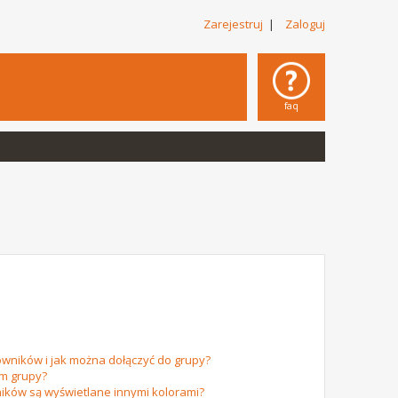
Zarejestruj
|
Zaloguj
faq
owników i jak można dołączyć do grupy?
em grupy?
ików są wyświetlane innymi kolorami?