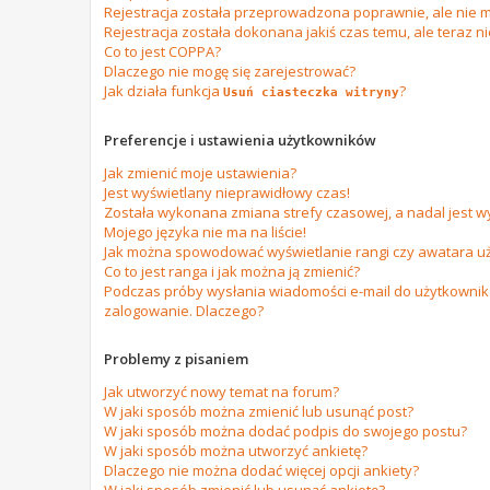
Rejestracja została przeprowadzona poprawnie, ale nie m
Rejestracja została dokonana jakiś czas temu, ale teraz n
Co to jest COPPA?
Dlaczego nie mogę się zarejestrować?
Jak działa funkcja
?
Usuń ciasteczka witryny
Preferencje i ustawienia użytkowników
Jak zmienić moje ustawienia?
Jest wyświetlany nieprawidłowy czas!
Została wykonana zmiana strefy czasowej, a nadal jest w
Mojego języka nie ma na liście!
Jak można spowodować wyświetlanie rangi czy awatara u
Co to jest ranga i jak można ją zmienić?
Podczas próby wysłania wiadomości e-mail do użytkownika
zalogowanie. Dlaczego?
Problemy z pisaniem
Jak utworzyć nowy temat na forum?
W jaki sposób można zmienić lub usunąć post?
W jaki sposób można dodać podpis do swojego postu?
W jaki sposób można utworzyć ankietę?
Dlaczego nie można dodać więcej opcji ankiety?