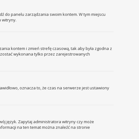
ejdź do panelu zarządzania swoim kontem. W tym miejscu
 witryny.
ządzania kontem i zmień strefę czasową, tak aby była zgodna z
że zostać wykonana tylko przez zarejestrowanych
prawidłowo, oznacza to, że czas na serwerze jest ustawiony
wój język. Zapytaj administratora witryny czy może
informacji na ten temat można znaleźć na stronie