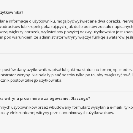
użytkownika?
tlane informacje o użytkowniku, mogą być wyświetlane dwa obrazki. Pierw
adracików lub kropek pokazujących, jak dużo postów zostało napisanych prz
yczaj większy obrazek, wyświetlany powyżej nazwy użytkownika jest znany
 pod warunkiem, że administrator witryny włączył funkcje awatarów. Jeśl
 postów dany użytkownik napisał lub jaki ma status na forum, np. modera
strator witryny. Nie należy pisać postów tylko po to, aby zwiększyć swój l
licznik postów takiego użytkownika.
a witryna prosi mnie o zalogowanie. Dlaczego?
nych użytkowników przez wbudowany formularz wysyłania e-maili i tylko wt
zty elektronicznej witryny przez anonimowych użytkowników.