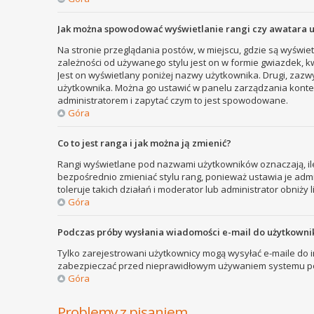
Jak można spowodować wyświetlanie rangi czy awatara 
Na stronie przeglądania postów, w miejscu, gdzie są wyświe
zależności od używanego stylu jest on w formie gwiazdek, kw
Jest on wyświetlany poniżej nazwy użytkownika. Drugi, zazw
użytkownika. Można go ustawić w panelu zarządzania kontem
administratorem i zapytać czym to jest spowodowane.
Góra
Co to jest ranga i jak można ją zmienić?
Rangi wyświetlane pod nazwami użytkowników oznaczają, ile
bezpośrednio zmieniać stylu rang, ponieważ ustawia je admini
toleruje takich działań i moderator lub administrator obniży 
Góra
Podczas próby wysłania wiadomości e-mail do użytkownik
Tylko zarejestrowani użytkownicy mogą wysyłać e-maile do in
zabezpieczać przed nieprawidłowym używaniem systemu poc
Góra
Problemy z pisaniem