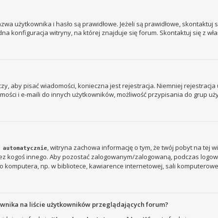
a użytkownika i hasło są prawidłowe. Jeżeli są prawidłowe, skontaktuj się
 konfiguracja witryny, na której znajduje się forum. Skontaktuj się z wł
 czy, aby pisać wiadomości, konieczna jest rejestracja. Niemniej rejestrac
ości i e-maili do innych użytkowników, możliwość przypisania do grup użyt
, witryna zachowa informację o tym, że twój pobyt na tej w
 automatycznie
rzez kogoś innego. Aby pozostać zalogowanym/zalogowaną, podczas logow
 komputera, np. w bibliotece, kawiarence internetowej, sali komputerowej w s
ownika na liście użytkowników przeglądających forum?