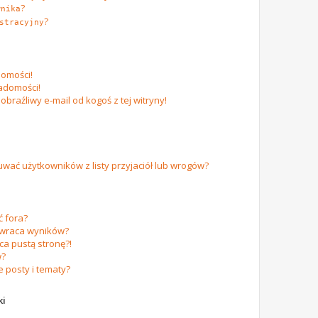
?
wnika
?
stracyjny
omości!
adomości!
raźliwy e-mail od kogoś z tej witryny!
ać użytkowników z listy przyjaciół lub wrogów?
 fora?
zwraca wyników?
a pustą stronę?!
w?
 posty i tematy?
ki