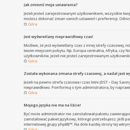
Jak zmienić moje ustawienia?
Jeżeli jesteś zarejestrowanym użytkownikiem, wszystkie two
możesz dokonać zmian swoich ustawień i preferencji. Odno
Góra
Jest wyświetlany nieprawidłowy czas!
Możliwe, że jest wyświetlany czas z innej strefy czasowej, ni
twoim miejscem pobytu. Np. Europa centralna, Afryka, czy N
użytkowników. Jeżeli nie jesteś zarejestrowanym użytkownik
Góra
Została wykonana zmiana strefy czasowej, a nadal jest w
Jeżeli na pewno strefa czasowa i czas letni (DST – Day Savi
nieprawidłowo. Poinformuj o tym administratora, by naprawi
Góra
Mojego języka nie ma na liście!
Być może administrator nie zainstalował pakietu zawierające
zainstalować pakiet językowy, którego potrzebujesz. Jeśli pa
internetowej grupy phpBB™. Na dole każdej strony tej witry
Góra