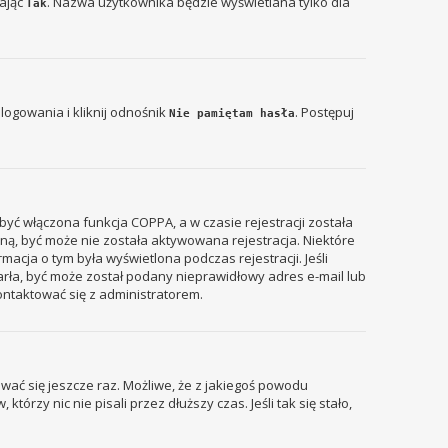
zając
. Nazwa użytkownika będzie wyświetlana tylko dla
Tak
ogowania i kliknij odnośnik
. Postępuj
Nie pamiętam hasła
być włączona funkcja COPPA, a w czasie rejestracji została
zyną, być może nie została aktywowana rejestracja. Niektóre
acja o tym była wyświetlona podczas rejestracji. Jeśli
tarła, być może został podany nieprawidłowy adres e-mail lub
ontaktować się z administratorem.
wać się jeszcze raz. Możliwe, że z jakiegoś powodu
rzy nic nie pisali przez dłuższy czas. Jeśli tak się stało,