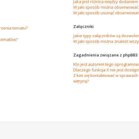
Jaka jest różnica między dodanie
W jaki sposób można obserwować 
W jaki sposób usunąć obserwowan
Załączniki
orzenia tematu?
Jakie typy załączników są dozwolon
 tematów?
W jaki sposób można znaleźć wszys
Zagadnienia związane z phpBB3
Kto jest autorem tego oprogramow
Dlaczego funkcja X nie jest dostęp
Z kim się kontaktować w sprawach
witryną?