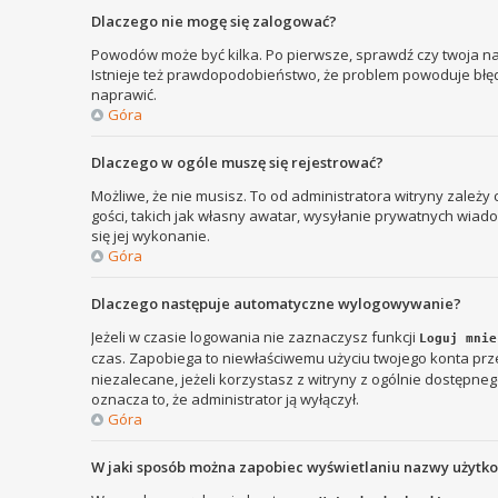
Dlaczego nie mogę się zalogować?
Powodów może być kilka. Po pierwsze, sprawdź czy twoja nazw
Istnieje też prawdopodobieństwo, że problem powoduje błędna
naprawić.
Góra
Dlaczego w ogóle muszę się rejestrować?
Możliwe, że nie musisz. To od administratora witryny zależy
gości, takich jak własny awatar, wysyłanie prywatnych wiadom
się jej wykonanie.
Góra
Dlaczego następuje automatyczne wylogowywanie?
Jeżeli w czasie logowania nie zaznaczysz funkcji
Loguj mnie
czas. Zapobiega to niewłaściwemu użyciu twojego konta p
niezalecane, jeżeli korzystasz z witryny z ogólnie dostępnego
oznacza to, że administrator ją wyłączył.
Góra
W jaki sposób można zapobiec wyświetlaniu nazwy użytk