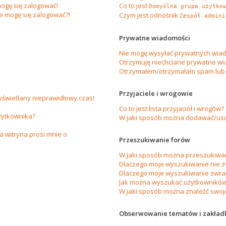
ogę się zalogować!
Co to jest
Domyślna grupa użytko
ie mogę się zalogować?!
Czym jest odnośnik
Zespół admini
Prywatne wiadomości
Nie mogę wysyłać prywatnych wiad
Otrzymuję niechciane prywatne wi
Otrzymałem/otrzymałam spam lub ob
Przyjaciele i wrogowie
yświetlany nieprawidłowy czas!
Co to jest lista przyjaciół i wrogów?
żytkownika?
W jaki sposób można dodawać/usuw
 witryna prosi mnie o
Przeszukiwanie forów
W jaki sposób można przeszukiwać
Dlaczego moje wyszukiwanie nie 
Dlaczego moje wyszukiwanie zwrac
Jak można wyszukać użytkownikó
W jaki sposób można znaleźć swoje
Obserwowanie tematów i zakład