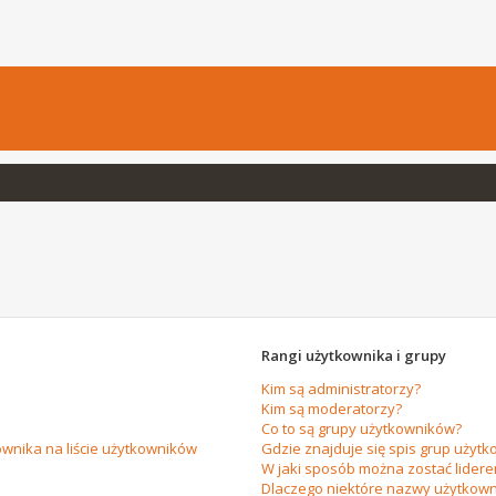
Rangi użytkownika i grupy
Kim są administratorzy?
Kim są moderatorzy?
Co to są grupy użytkowników?
wnika na liście użytkowników
Gdzie znajduje się spis grup użytk
W jaki sposób można zostać lider
Dlaczego niektóre nazwy użytkown