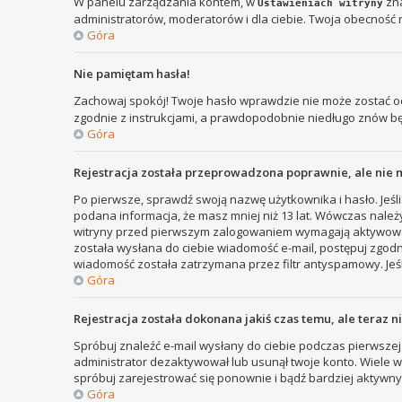
W panelu zarządzania kontem, w
zna
Ustawieniach witryny
administratorów, moderatorów i dla ciebie. Twoja obecność 
Góra
Nie pamiętam hasła!
Zachowaj spokój! Twoje hasło wprawdzie nie może zostać od
zgodnie z instrukcjami, a prawdopodobnie niedługo znów b
Góra
Rejestracja została przeprowadzona poprawnie, ale nie 
Po pierwsze, sprawdź swoją nazwę użytkownika i hasło. Jeśli
podana informacja, że masz mniej niż 13 lat. Wówczas należy
witryny przed pierwszym zalogowaniem wymagają aktywowania r
została wysłana do ciebie wiadomość e-mail, postępuj zgodni
wiadomość została zatrzymana przez filtr antyspamowy. Jeśl
Góra
Rejestracja została dokonana jakiś czas temu, ale teraz 
Spróbuj znaleźć e-mail wysłany do ciebie podczas pierwszej 
administrator dezaktywował lub usunął twoje konto. Wiele wit
spróbuj zarejestrować się ponownie i bądź bardziej aktyw
Góra