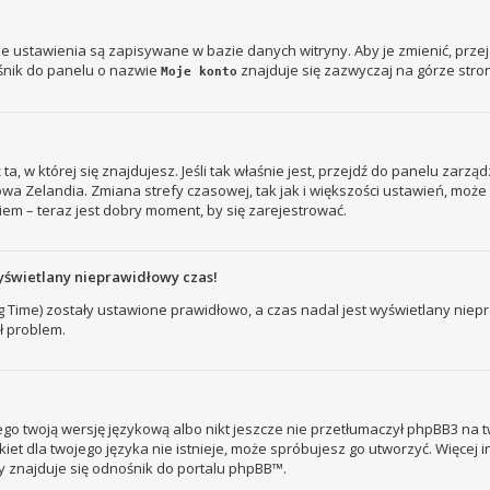
je ustawienia są zapisywane w bazie danych witryny. Aby je zmienić, prz
śnik do panelu o nazwie
znajduje się zazwyczaj na górze stron
Moje konto
ż ta, w której się znajdujesz. Jeśli tak właśnie jest, przejdź do panelu zar
owa Zelandia. Zmiana strefy czasowej, tak jak i większości ustawień, mo
iem – teraz jest dobry moment, by się zarejestrować.
yświetlany nieprawidłowy czas!
ng Time) zostały ustawione prawidłowo, a czas nadal jest wyświetlany nie
ł problem.
go twoją wersję językową albo nikt jeszcze nie przetłumaczył phpBB3 na t
kiet dla twojego języka nie istnieje, może spróbujesz go utworzyć. Więcej 
ny znajduje się odnośnik do portalu phpBB™.