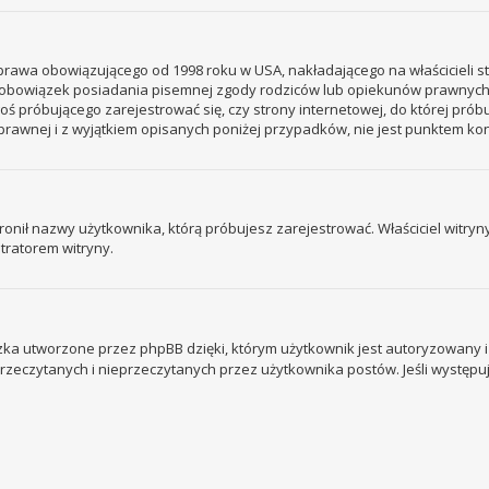
– prawa obowiązującego od 1998 roku w USA, nakładającego na właścicieli s
 – obowiązek posiadania pisemnej zgody rodziców lub opiekunów prawnych
ogoś próbującego zarejestrować się, czy strony internetowej, do której prób
rawnej i z wyjątkiem opisanych poniżej przypadków, nie jest punktem k
ronił nazwy użytkownika, którą próbujesz zarejestrować. Właściciel witryny 
tratorem witryny.
ka utworzone przez phpBB dzięki, którym użytkownik jest autoryzowany i l
 przeczytanych i nieprzeczytanych przez użytkownika postów. Jeśli wystę