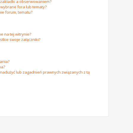
m zakładki a obserwowaniem?
wybrane fora lub tematy?
ie forum, tematu?
e na tej witrynie?
tkie swoje załączniki?
ania?
na?
 nadużyć lub zagadnień prawnych związanych z tą