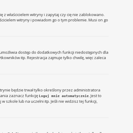
 z właścicielem witryny i zapytaj czy cię nie zablokowano.
aścicielem witryny i powiadom go o tym problemie. Musi on go
ja umożliwia dostęp do dodatkowych funkcji niedostępnych dla
kowników itp. Rejestracja zajmuje tylko chwilę, więc zaleca
itrynie będzie trwał tylko określony przez administratora
ania zaznacz funkcję
. Jest to
Loguj mnie automatycznie
zkole lub na uczelni itp. Jeśli nie widzisz tej funkcji,