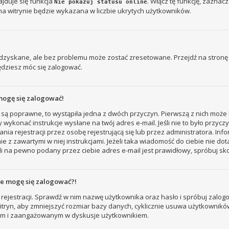
jduje się funkcja
. Włącz tę funkcję, zaznac
Nie pokazuj statusu online
na witrynie będzie wykazana w liczbie ukrytych użytkowników.
zyskane, ale bez problemu może zostać zresetowane. Przejdź na stronę l
ędziesz móc się zalogować.
mogę się zalogować!
 są poprawne, to wystąpiła jedna z dwóch przyczyn. Pierwszą z nich może 
 wykonać instrukcje wysłane na twój adres e-mail. Jeśli nie to było przyc
ejestracji przez osobę rejestrującą się lub przez administratora. Inform
e z zawartymi w niej instrukcjami. Jeżeli taka wiadomość do ciebie nie do
i na pewno podany przez ciebie adres e-mail jest prawidłowy, spróbuj sk
nie mogę się zalogować?!
rejestracji. Sprawdź w nim nazwę użytkownika oraz hasło i spróbuj zalogo
ryn, aby zmniejszyć rozmiar bazy danych, cyklicznie usuwa użytkowników, któ
nym i zaangażowanym w dyskusje użytkownikiem.