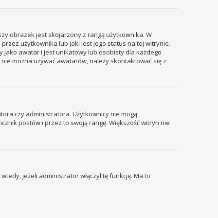
szy obrazek jest skojarzony z rangą użytkownika. W
ez użytkownika lub jaki jest jego status na tej witrynie.
 jako awatar i jest unikatowy lub osobisty dla każdego
i nie można używać awatarów, należy skontaktować się z
tora czy administratora. Użytkownicy nie mogą
icznik postów i przez to swoją rangę. Większość witryn nie
edy, jeżeli administrator włączył tę funkcję. Ma to