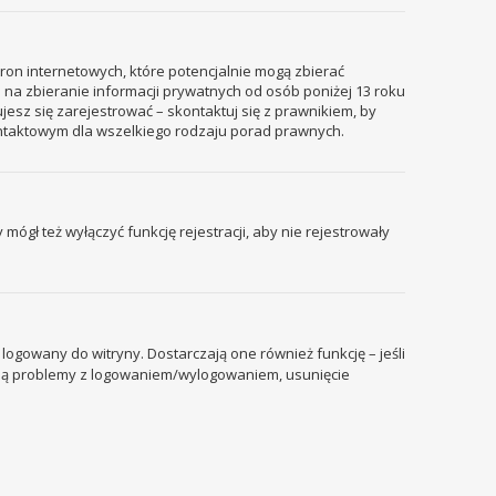
tron internetowych, które potencjalnie mogą zbierać
 na zbieranie informacji prywatnych od osób poniżej 13 roku
ujesz się zarejestrować – skontaktuj się z prawnikiem, by
ontaktowym dla wszelkiego rodzaju porad prawnych.
mógł też wyłączyć funkcję rejestracji, aby nie rejestrowały
ogowany do witryny. Dostarczają one również funkcję – jeśli
pują problemy z logowaniem/wylogowaniem, usunięcie